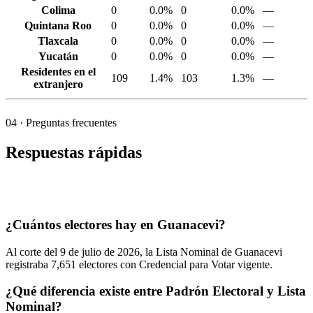
Colima
0
0.0%
0
0.0%
—
Quintana Roo
0
0.0%
0
0.0%
—
Tlaxcala
0
0.0%
0
0.0%
—
Yucatán
0
0.0%
0
0.0%
—
Residentes en el
109
1.4%
103
1.3%
—
extranjero
04
· Preguntas frecuentes
Respuestas rápidas
¿Cuántos electores hay en Guanacevi?
Al corte del
9
de julio de
2026,
la Lista Nominal de Guanacevi
registraba
7,651
electores con Credencial para Votar vigente.
¿Qué diferencia existe entre Padrón Electoral y Lista
Nominal?