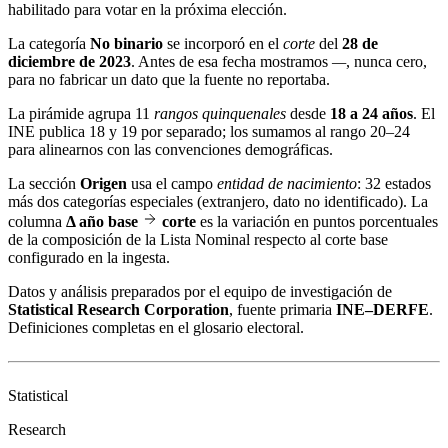
habilitado para votar en la próxima elección.
La categoría
No binario
se incorporó en el
corte
del
28 de
diciembre de 2023
. Antes de esa fecha mostramos
—
, nunca cero,
para no fabricar un dato que la fuente no reportaba.
La pirámide agrupa 11
rangos quinquenales
desde
18 a 24 años
. El
INE publica 18 y 19 por separado; los sumamos al rango 20–24
para alinearnos con las convenciones demográficas.
La sección
Origen
usa el campo
entidad de nacimiento
: 32 estados
más dos categorías especiales (extranjero, dato no identificado). La
columna
Δ año base
corte
es la variación en puntos porcentuales
de la composición de la Lista Nominal respecto al corte base
configurado en la ingesta.
Datos y análisis preparados por el equipo de investigación de
Statistical Research Corporation
, fuente primaria
INE–DERFE
.
Definiciones completas en el
glosario electoral
.
Statistical
Research