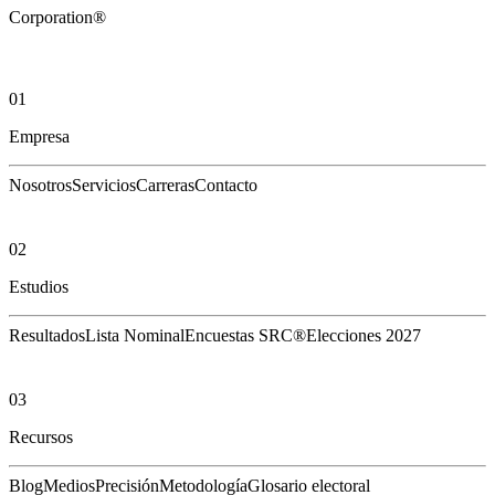
Corporation®
01
Empresa
Nosotros
Servicios
Carreras
Contacto
02
Estudios
Resultados
Lista Nominal
Encuestas SRC®
Elecciones 2027
03
Recursos
Blog
Medios
Precisión
Metodología
Glosario electoral