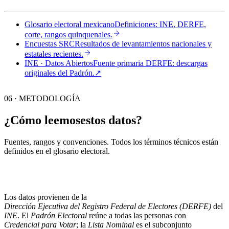
Glosario electoral mexicano
Definiciones: INE, DERFE,
corte, rangos quinquenales.
Encuestas SRC
Resultados de levantamientos nacionales y
estatales recientes.
INE · Datos Abiertos
Fuente primaria DERFE: descargas
originales del Padrón.
↗︎
06 · METODOLOGÍA
¿Cómo leemos
estos datos?
Fuentes, rangos y convenciones. Todos los términos técnicos están
definidos en el
glosario electoral
.
Los datos provienen de la
Dirección Ejecutiva del Registro Federal de Electores (DERFE)
del
INE
. El
Padrón Electoral
reúne a todas las personas con
Credencial para Votar
; la
Lista Nominal
es el subconjunto