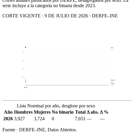
Cortes anuales publicados por DERFE, desagregados por sexo. La
serie incluye a la categoría no binaria desde 2023.
CORTE VIGENTE · 9 DE JULIO DE 2026 · DERFE–INE
Total
7,651
7,101
6,159
5,216
4,274
Hombres
3,927
Mujeres
3,724
2026
Lista Nominal por año, desglose por sexo
Año
Hombres
Mujeres
No binario
Total
Δ abs.
Δ %
2026
3,927
3,724
0
7,651
—
—
Fuente · DERFE–INE, Datos Abiertos.