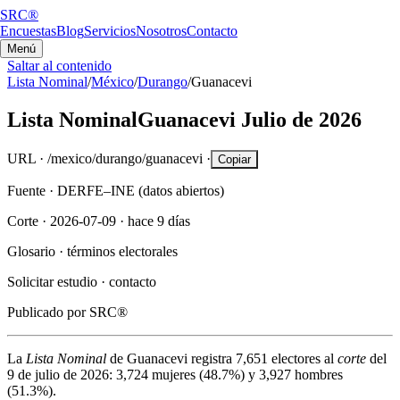
SRC®
Encuestas
Blog
Servicios
Nosotros
Contacto
Menú
Saltar al contenido
Lista Nominal
/
México
/
Durango
/
Guanacevi
Lista Nominal
Guanacevi
Julio de 2026
URL ·
/mexico/durango/guanacevi
·
Copiar
Fuente ·
DERFE–INE (datos abiertos)
Corte ·
2026-07-09
·
hace 9 días
Glosario ·
términos electorales
Solicitar estudio ·
contacto
Publicado por
SRC®
La
Lista Nominal
de
Guanacevi
registra
7,651
electores al
corte
del
9 de julio de 2026
:
3,724
mujeres (
48.7%
) y
3,927
hombres
(
51.3%
).