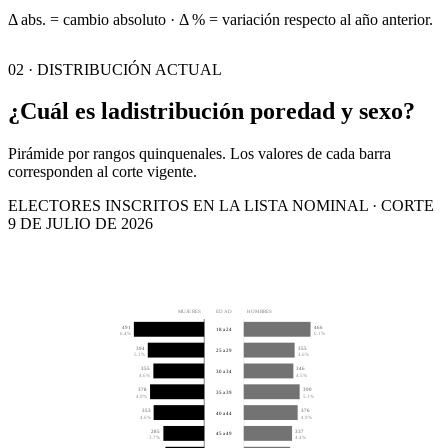
Δ abs. = cambio absoluto · Δ % = variación respecto al año anterior.
02 · DISTRIBUCIÓN ACTUAL
¿Cuál es la
distribución por
edad y sexo?
Pirámide por rangos quinquenales. Los valores de cada barra
corresponden al corte vigente.
ELECTORES INSCRITOS EN LA LISTA NOMINAL · CORTE
9 DE JULIO DE 2026
MUJERES
EDAD
HOMBRES
491
466
18 a 24
6.4%
6.1%
394
355
25 a 29
5.1%
4.6%
355
346
30 a 34
4.6%
4.5%
378
390
35 a 39
4.9%
5.1%
353
376
40 a 44
4.6%
4.9%
285
337
45 a 49
3.7%
4.4%