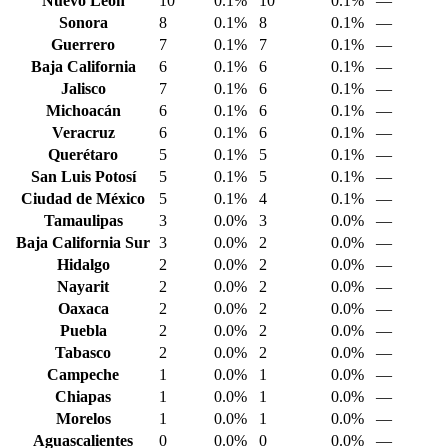
Nuevo León
10
0.1%
10
0.1%
—
Sonora
8
0.1%
8
0.1%
—
Guerrero
7
0.1%
7
0.1%
—
Baja California
6
0.1%
6
0.1%
—
Jalisco
7
0.1%
6
0.1%
—
Michoacán
6
0.1%
6
0.1%
—
Veracruz
6
0.1%
6
0.1%
—
Querétaro
5
0.1%
5
0.1%
—
San Luis Potosí
5
0.1%
5
0.1%
—
Ciudad de México
5
0.1%
4
0.1%
—
Tamaulipas
3
0.0%
3
0.0%
—
Baja California Sur
3
0.0%
2
0.0%
—
Hidalgo
2
0.0%
2
0.0%
—
Nayarit
2
0.0%
2
0.0%
—
Oaxaca
2
0.0%
2
0.0%
—
Puebla
2
0.0%
2
0.0%
—
Tabasco
2
0.0%
2
0.0%
—
Campeche
1
0.0%
1
0.0%
—
Chiapas
1
0.0%
1
0.0%
—
Morelos
1
0.0%
1
0.0%
—
Aguascalientes
0
0.0%
0
0.0%
—