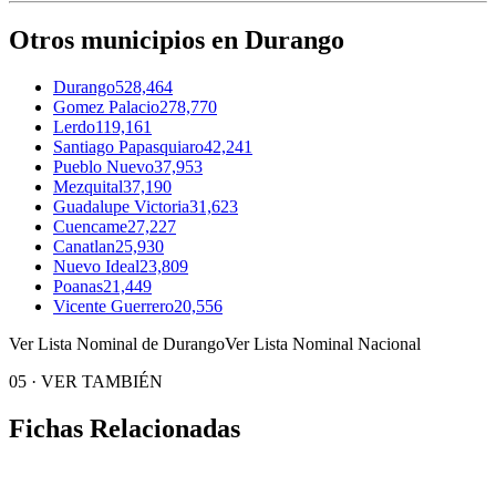
Otros municipios en Durango
Durango
528,464
Gomez Palacio
278,770
Lerdo
119,161
Santiago Papasquiaro
42,241
Pueblo Nuevo
37,953
Mezquital
37,190
Guadalupe Victoria
31,623
Cuencame
27,227
Canatlan
25,930
Nuevo Ideal
23,809
Poanas
21,449
Vicente Guerrero
20,556
Ver Lista Nominal de Durango
Ver Lista Nominal Nacional
05
·
VER TAMBIÉN
Fichas Relacionadas