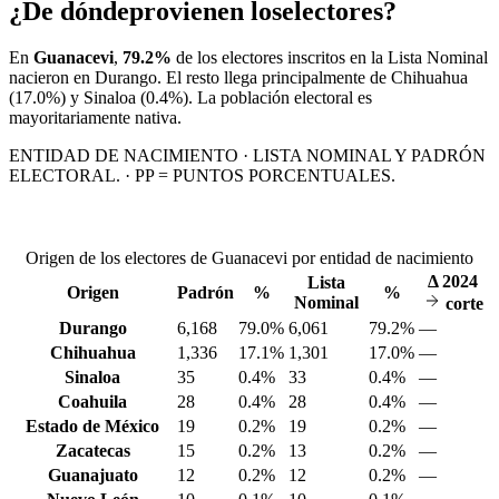
¿De dónde
provienen los
electores?
En
Guanacevi
,
79.2%
de los electores inscritos en la Lista Nominal
nacieron en
Durango
. El resto llega principalmente de
Chihuahua
(17.0%)
y Sinaloa
(0.4%)
. La población electoral es
mayoritariamente nativa.
ENTIDAD DE NACIMIENTO · LISTA NOMINAL Y PADRÓN
ELECTORAL. · PP = PUNTOS PORCENTUALES.
Origen de los electores de Guanacevi por entidad de nacimiento
Δ
2024
Lista
Origen
Padrón
%
%
Nominal
corte
Durango
6,168
79.0%
6,061
79.2%
—
Chihuahua
1,336
17.1%
1,301
17.0%
—
Sinaloa
35
0.4%
33
0.4%
—
Coahuila
28
0.4%
28
0.4%
—
Estado de México
19
0.2%
19
0.2%
—
Zacatecas
15
0.2%
13
0.2%
—
Guanajuato
12
0.2%
12
0.2%
—