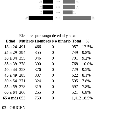
271
324
50 a 54
3.5%
4.2%
278
319
55 a 59
3.6%
4.2%
266
255
60 a 64
3.5%
3.3%
653
759
65 o más
8.5%
9.9%
Electores por rango de edad y sexo
Edad
Mujeres
Hombres
No binario
Total
%
18 a 24
491
466
0
957
12.5%
25 a 29
394
355
0
749
9.8%
30 a 34
355
346
0
701
9.2%
35 a 39
378
390
0
768
10.0%
40 a 44
353
376
0
729
9.5%
45 a 49
285
337
0
622
8.1%
50 a 54
271
324
0
595
7.8%
55 a 59
278
319
0
597
7.8%
60 a 64
266
255
0
521
6.8%
65 o más
653
759
0
1,412
18.5%
03 · ORIGEN