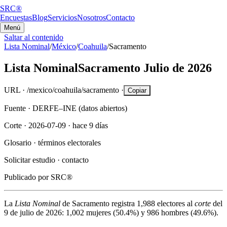
SRC®
Encuestas
Blog
Servicios
Nosotros
Contacto
Menú
Saltar al contenido
Lista Nominal
/
México
/
Coahuila
/
Sacramento
Lista Nominal
Sacramento
Julio de 2026
URL ·
/mexico/coahuila/sacramento
·
Copiar
Fuente ·
DERFE–INE (datos abiertos)
Corte ·
2026-07-09
·
hace 9 días
Glosario ·
términos electorales
Solicitar estudio ·
contacto
Publicado por
SRC®
La
Lista Nominal
de
Sacramento
registra
1,988
electores al
corte
del
9 de julio de 2026
:
1,002
mujeres (
50.4%
) y
986
hombres (
49.6%
).