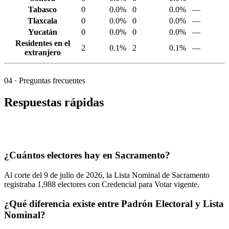
Tabasco
0
0.0%
0
0.0%
—
Tlaxcala
0
0.0%
0
0.0%
—
Yucatán
0
0.0%
0
0.0%
—
Residentes en el
2
0.1%
2
0.1%
—
extranjero
04
· Preguntas frecuentes
Respuestas rápidas
¿Cuántos electores hay en Sacramento?
Al corte del
9
de julio de
2026,
la Lista Nominal de Sacramento
registraba
1,988
electores con Credencial para Votar vigente.
¿Qué diferencia existe entre Padrón Electoral y Lista
Nominal?