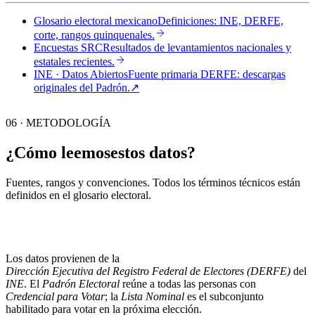
Glosario electoral mexicano
Definiciones: INE, DERFE,
corte, rangos quinquenales.
Encuestas SRC
Resultados de levantamientos nacionales y
estatales recientes.
INE · Datos Abiertos
Fuente primaria DERFE: descargas
originales del Padrón.
↗︎
06 · METODOLOGÍA
¿Cómo leemos
estos datos?
Fuentes, rangos y convenciones. Todos los términos técnicos están
definidos en el
glosario electoral
.
Los datos provienen de la
Dirección Ejecutiva del Registro Federal de Electores (DERFE)
del
INE
. El
Padrón Electoral
reúne a todas las personas con
Credencial para Votar
; la
Lista Nominal
es el subconjunto
habilitado para votar en la próxima elección.