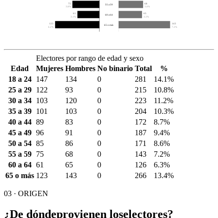
75
68
55 a 59
3.8%
3.4%
61
65
60 a 64
3.1%
3.3%
123
143
65 o más
6.2%
7.2%
Electores por rango de edad y sexo
Edad
Mujeres
Hombres
No binario
Total
%
18 a 24
147
134
0
281
14.1%
25 a 29
122
93
0
215
10.8%
30 a 34
103
120
0
223
11.2%
35 a 39
101
103
0
204
10.3%
40 a 44
89
83
0
172
8.7%
45 a 49
96
91
0
187
9.4%
50 a 54
85
86
0
171
8.6%
55 a 59
75
68
0
143
7.2%
60 a 64
61
65
0
126
6.3%
65 o más
123
143
0
266
13.4%
03 · ORIGEN
¿De dónde
provienen los
electores?