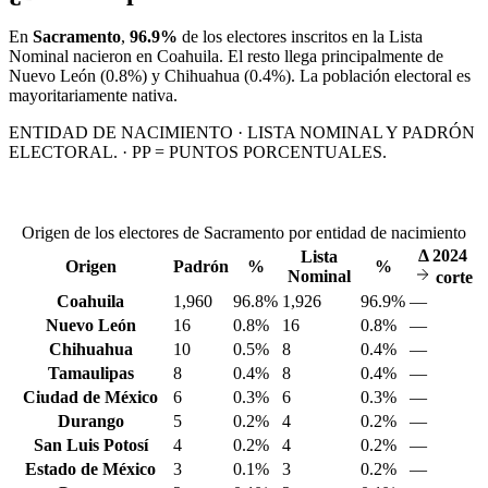
En
Sacramento
,
96.9%
de los electores inscritos en la Lista
Nominal nacieron en
Coahuila
. El resto llega principalmente de
Nuevo León
(0.8%)
y Chihuahua
(0.4%)
. La población electoral es
mayoritariamente nativa.
ENTIDAD DE NACIMIENTO · LISTA NOMINAL Y PADRÓN
ELECTORAL. · PP = PUNTOS PORCENTUALES.
Origen de los electores de Sacramento por entidad de nacimiento
Δ
2024
Lista
Origen
Padrón
%
%
Nominal
corte
Coahuila
1,960
96.8%
1,926
96.9%
—
Nuevo León
16
0.8%
16
0.8%
—
Chihuahua
10
0.5%
8
0.4%
—
Tamaulipas
8
0.4%
8
0.4%
—
Ciudad de México
6
0.3%
6
0.3%
—
Durango
5
0.2%
4
0.2%
—
San Luis Potosí
4
0.2%
4
0.2%
—
Estado de México
3
0.1%
3
0.2%
—