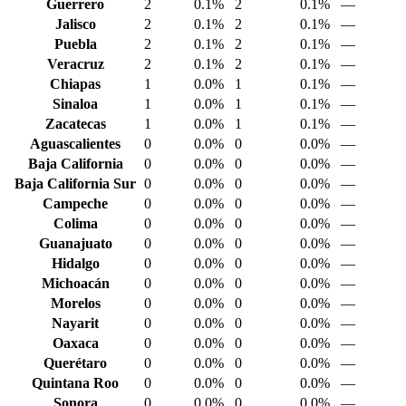
Guerrero
2
0.1%
2
0.1%
—
Jalisco
2
0.1%
2
0.1%
—
Puebla
2
0.1%
2
0.1%
—
Veracruz
2
0.1%
2
0.1%
—
Chiapas
1
0.0%
1
0.1%
—
Sinaloa
1
0.0%
1
0.1%
—
Zacatecas
1
0.0%
1
0.1%
—
Aguascalientes
0
0.0%
0
0.0%
—
Baja California
0
0.0%
0
0.0%
—
Baja California Sur
0
0.0%
0
0.0%
—
Campeche
0
0.0%
0
0.0%
—
Colima
0
0.0%
0
0.0%
—
Guanajuato
0
0.0%
0
0.0%
—
Hidalgo
0
0.0%
0
0.0%
—
Michoacán
0
0.0%
0
0.0%
—
Morelos
0
0.0%
0
0.0%
—
Nayarit
0
0.0%
0
0.0%
—
Oaxaca
0
0.0%
0
0.0%
—
Querétaro
0
0.0%
0
0.0%
—
Quintana Roo
0
0.0%
0
0.0%
—
Sonora
0
0.0%
0
0.0%
—