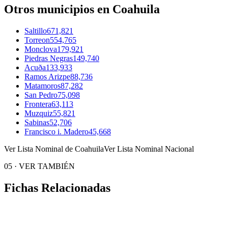
Otros municipios en Coahuila
Saltillo
671,821
Torreon
554,765
Monclova
179,921
Piedras Negras
149,740
Acuða
133,933
Ramos Arizpe
88,736
Matamoros
87,282
San Pedro
75,098
Frontera
63,113
Muzquiz
55,821
Sabinas
52,706
Francisco i. Madero
45,668
Ver Lista Nominal de Coahuila
Ver Lista Nominal Nacional
05
·
VER TAMBIÉN
Fichas Relacionadas