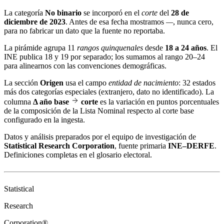
La categoría
No binario
se incorporó en el
corte
del
28 de
diciembre de 2023
. Antes de esa fecha mostramos
—
, nunca cero,
para no fabricar un dato que la fuente no reportaba.
La pirámide agrupa 11
rangos quinquenales
desde
18 a 24 años
. El
INE publica 18 y 19 por separado; los sumamos al rango 20–24
para alinearnos con las convenciones demográficas.
La sección
Origen
usa el campo
entidad de nacimiento
: 32 estados
más dos categorías especiales (extranjero, dato no identificado). La
columna
Δ año base
corte
es la variación en puntos porcentuales
de la composición de la Lista Nominal respecto al corte base
configurado en la ingesta.
Datos y análisis preparados por el equipo de investigación de
Statistical Research Corporation
, fuente primaria
INE–DERFE
.
Definiciones completas en el
glosario electoral
.
Statistical
Research
Corporation®