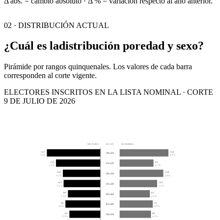
Δ abs. = cambio absoluto · Δ % = variación respecto al año anterior.
02 · DISTRIBUCIÓN ACTUAL
¿Cuál es la
distribución por
edad y sexo?
Pirámide por rangos quinquenales. Los valores de cada barra
corresponden al corte vigente.
ELECTORES INSCRITOS EN LA LISTA NOMINAL · CORTE
9 DE JULIO DE 2026
MUJERES
EDAD
HOMBRES
147
134
18 a 24
7.4%
6.7%
122
93
25 a 29
6.1%
4.7%
103
120
30 a 34
5.2%
6.0%
101
103
35 a 39
5.1%
5.2%
89
83
40 a 44
4.5%
4.2%
96
91
45 a 49
4.8%
4.6%
85
86
50 a 54
4.3%
4.3%