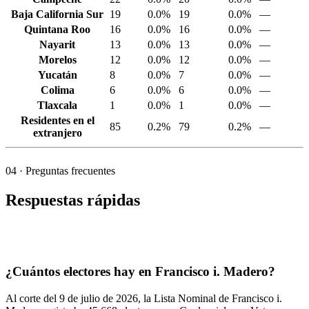
Baja California Sur
19
0.0%
19
0.0%
—
Quintana Roo
16
0.0%
16
0.0%
—
Nayarit
13
0.0%
13
0.0%
—
Morelos
12
0.0%
12
0.0%
—
Yucatán
8
0.0%
7
0.0%
—
Colima
6
0.0%
6
0.0%
—
Tlaxcala
1
0.0%
1
0.0%
—
Residentes en el
85
0.2%
79
0.2%
—
extranjero
04
· Preguntas frecuentes
Respuestas rápidas
¿Cuántos electores hay en Francisco i. Madero?
Al corte del
9
de julio de
2026,
la Lista Nominal de Francisco i.