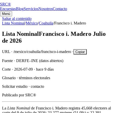
SRC®
Encuestas
Blog
Servicios
Nosotros
Contacto
Menú
Saltar al contenido
Lista Nominal
/
México
/
Coahuila
/
Francisco i. Madero
Lista Nominal
Francisco i. Madero
Julio
de 2026
URL ·
/mexico/coahuila/francisco-i-madero
·
Copiar
Fuente ·
DERFE–INE (datos abiertos)
Corte ·
2026-07-09
·
hace 9 días
Glosario ·
términos electorales
Solicitar estudio ·
contacto
Publicado por
SRC®
La
Lista Nominal
de
Francisco i. Madero
registra
45,668
electores al
corte
del
9 de julio de 2026
:
23,277
mujeres (
51.0%
) y
22,391