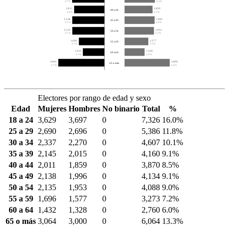
4.7%
4.4%
2,011
1,859
40 a 44
4.4%
4.1%
2,138
1,996
45 a 49
4.7%
4.4%
2,135
1,953
50 a 54
4.7%
4.3%
1,696
1,577
55 a 59
3.7%
3.5%
1,432
1,328
60 a 64
3.1%
2.9%
3,064
3,000
65 o más
6.7%
6.6%
Electores por rango de edad y sexo
Edad
Mujeres
Hombres
No binario
Total
%
18 a 24
3,629
3,697
0
7,326
16.0%
25 a 29
2,690
2,696
0
5,386
11.8%
30 a 34
2,337
2,270
0
4,607
10.1%
35 a 39
2,145
2,015
0
4,160
9.1%
40 a 44
2,011
1,859
0
3,870
8.5%
45 a 49
2,138
1,996
0
4,134
9.1%
50 a 54
2,135
1,953
0
4,088
9.0%
55 a 59
1,696
1,577
0
3,273
7.2%
60 a 64
1,432
1,328
0
2,760
6.0%
65 o más
3,064
3,000
0
6,064
13.3%