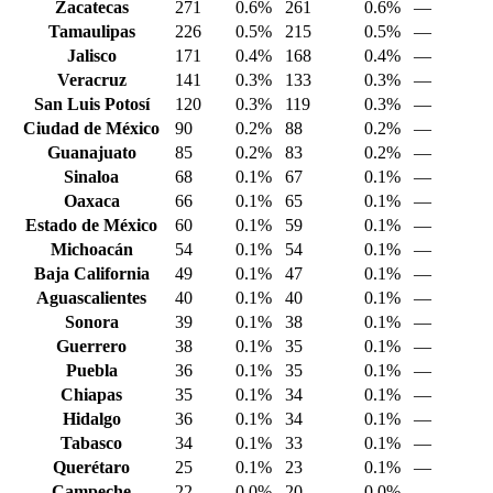
Zacatecas
271
0.6%
261
0.6%
—
Tamaulipas
226
0.5%
215
0.5%
—
Jalisco
171
0.4%
168
0.4%
—
Veracruz
141
0.3%
133
0.3%
—
San Luis Potosí
120
0.3%
119
0.3%
—
Ciudad de México
90
0.2%
88
0.2%
—
Guanajuato
85
0.2%
83
0.2%
—
Sinaloa
68
0.1%
67
0.1%
—
Oaxaca
66
0.1%
65
0.1%
—
Estado de México
60
0.1%
59
0.1%
—
Michoacán
54
0.1%
54
0.1%
—
Baja California
49
0.1%
47
0.1%
—
Aguascalientes
40
0.1%
40
0.1%
—
Sonora
39
0.1%
38
0.1%
—
Guerrero
38
0.1%
35
0.1%
—
Puebla
36
0.1%
35
0.1%
—
Chiapas
35
0.1%
34
0.1%
—
Hidalgo
36
0.1%
34
0.1%
—
Tabasco
34
0.1%
33
0.1%
—
Querétaro
25
0.1%
23
0.1%
—
Campeche
22
0.0%
20
0.0%
—