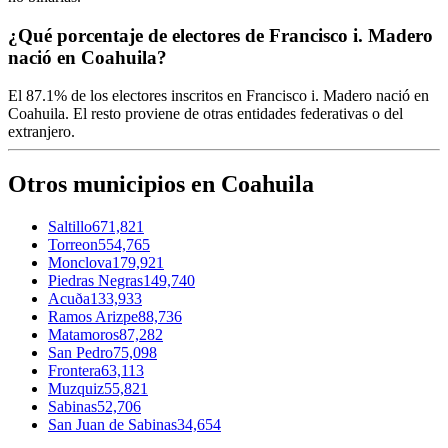
¿Qué porcentaje de electores de Francisco i. Madero
nació en Coahuila?
El
87.1%
de los electores inscritos en Francisco i. Madero nació en
Coahuila
. El resto proviene de otras entidades federativas o del
extranjero.
Otros municipios en Coahuila
Saltillo
671,821
Torreon
554,765
Monclova
179,921
Piedras Negras
149,740
Acuða
133,933
Ramos Arizpe
88,736
Matamoros
87,282
San Pedro
75,098
Frontera
63,113
Muzquiz
55,821
Sabinas
52,706
San Juan de Sabinas
34,654