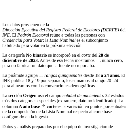
Los datos provienen de la
Dirección Ejecutiva del Registro Federal de Electores (DERFE)
del
INE
. El
Padrón Electoral
reúne a todas las personas con
Credencial para Votar
; la
Lista Nominal
es el subconjunto
habilitado para votar en la próxima elección.
La categoría
No binario
se incorporó en el
corte
del
28 de
diciembre de 2023
. Antes de esa fecha mostramos
—
, nunca cero,
para no fabricar un dato que la fuente no reportaba.
La pirámide agrupa 11
rangos quinquenales
desde
18 a 24 años
. El
INE publica 18 y 19 por separado; los sumamos al rango 20–24
para alinearnos con las convenciones demográficas.
La sección
Origen
usa el campo
entidad de nacimiento
: 32 estados
más dos categorías especiales (extranjero, dato no identificado). La
columna
Δ año base
corte
es la variación en puntos porcentuales
de la composición de la Lista Nominal respecto al corte base
configurado en la ingesta.
Datos y análisis preparados por el equipo de investigación de