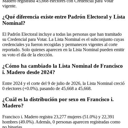
Madero registraba
45,668
electores con Credencial para Votar
vigente.
¿Qué diferencia existe entre Padrón Electoral y Lista
Nominal?
El Padrón Electoral incluye a todas las personas que han tramitado
su Credencial para Votar. La Lista Nominal es el subconjunto cuyas
credenciales ya fueron recogidas y permanecen vigentes al corte
reportado. Solo quienes aparecen en la Lista Nominal pueden emitir
su voto el día de la elección.
¿Cómo ha cambiado la Lista Nominal de Francisco
i. Madero desde 2024?
Entre
2024
y el corte del
9
de julio de
2026,
la Lista Nominal creció
0
electores (
+0.0%
), pasando de
45,668
a
45,668.
¿Cuál es la distribución por sexo en Francisco i.
Madero?
Francisco i. Madero registra
23,277
mujeres (
51.0%
) y
22,391
hombres (
49.0%
). Además,
0
personas aparecen registradas como
no binarias.