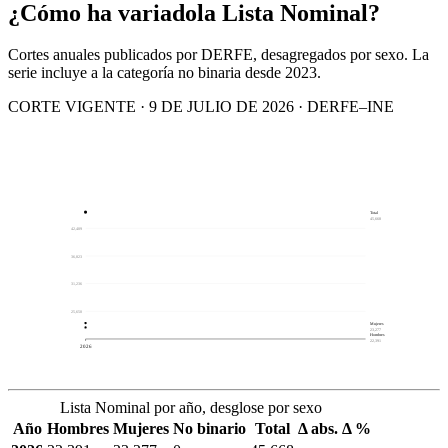
¿Cómo ha variado
la Lista Nominal?
Cortes anuales publicados por DERFE, desagregados por sexo. La
serie incluye a la categoría no binaria desde 2023.
CORTE VIGENTE · 9 DE JULIO DE 2026 · DERFE–INE
Total
45,668
42,409
36,823
31,236
25,650
Mujeres
23,277
Hombres
22,391
2026
Lista Nominal por año, desglose por sexo
Año
Hombres
Mujeres
No binario
Total
Δ abs.
Δ %