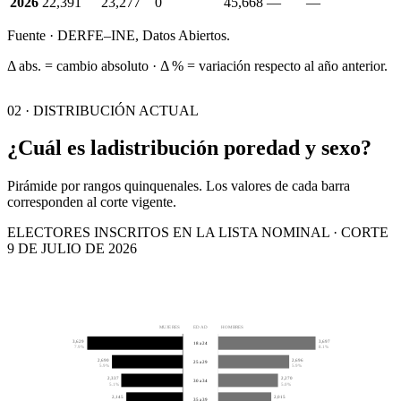
2026
22,391
23,277
0
45,668
—
—
Fuente · DERFE–INE, Datos Abiertos.
Δ abs. = cambio absoluto · Δ % = variación respecto al año anterior.
02 · DISTRIBUCIÓN ACTUAL
¿Cuál es la
distribución por
edad y sexo?
Pirámide por rangos quinquenales. Los valores de cada barra
corresponden al corte vigente.
ELECTORES INSCRITOS EN LA LISTA NOMINAL · CORTE
9 DE JULIO DE 2026
MUJERES
EDAD
HOMBRES
3,629
3,697
18 a 24
7.9%
8.1%
2,690
2,696
25 a 29
5.9%
5.9%
2,337
2,270
30 a 34
5.1%
5.0%
2,145
2,015
35 a 39