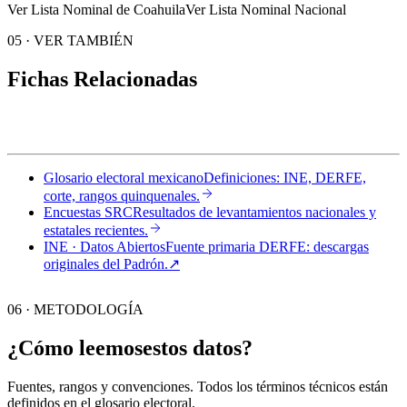
Ver Lista Nominal de Coahuila
Ver Lista Nominal Nacional
05
·
VER TAMBIÉN
Fichas Relacionadas
Glosario electoral mexicano
Definiciones: INE, DERFE,
corte, rangos quinquenales.
Encuestas SRC
Resultados de levantamientos nacionales y
estatales recientes.
INE · Datos Abiertos
Fuente primaria DERFE: descargas
originales del Padrón.
↗︎
06 · METODOLOGÍA
¿Cómo leemos
estos datos?
Fuentes, rangos y convenciones. Todos los términos técnicos están
definidos en el
glosario electoral
.