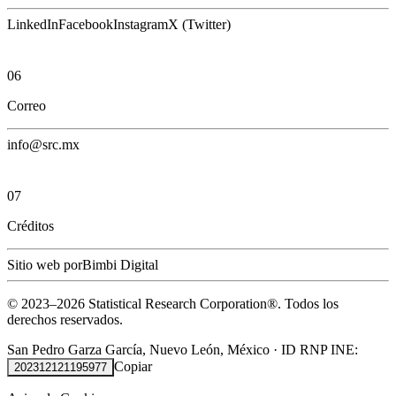
LinkedIn
Facebook
Instagram
X (Twitter)
06
Correo
info@src.mx
07
Créditos
Sitio web por
Bimbi Digital
© 2023–
2026
Statistical Research Corporation®.
Todos los
derechos reservados.
San Pedro Garza García, Nuevo León, México
·
ID RNP INE:
Copiar
202312121195977