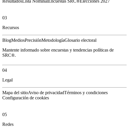
Resultados
Lista Nominal
Encuestas SRC®
Elecciones 2027
03
Recursos
Blog
Medios
Precisión
Metodología
Glosario electoral
Mantente informado sobre encuestas y tendencias políticas de
SRC®.
04
Legal
Mapa del sitio
Aviso de privacidad
Términos y condiciones
Configuración de cookies
05
Redes