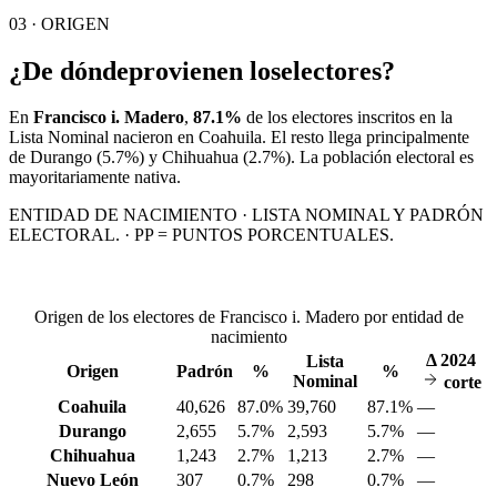
03 · ORIGEN
¿De dónde
provienen los
electores?
En
Francisco i. Madero
,
87.1%
de los electores inscritos en la
Lista Nominal nacieron en
Coahuila
. El resto llega principalmente
de
Durango
(5.7%)
y Chihuahua
(2.7%)
. La población electoral es
mayoritariamente nativa.
ENTIDAD DE NACIMIENTO · LISTA NOMINAL Y PADRÓN
ELECTORAL. · PP = PUNTOS PORCENTUALES.
Origen de los electores de Francisco i. Madero por entidad de
nacimiento
Δ
2024
Lista
Origen
Padrón
%
%
Nominal
corte
Coahuila
40,626
87.0%
39,760
87.1%
—
Durango
2,655
5.7%
2,593
5.7%
—
Chihuahua
1,243
2.7%
1,213
2.7%
—
Nuevo León
307
0.7%
298
0.7%
—