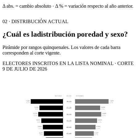
Δ abs. = cambio absoluto · Δ % = variación respecto al año anterior.
02 · DISTRIBUCIÓN ACTUAL
¿Cuál es la
distribución por
edad y sexo?
Pirámide por rangos quinquenales. Los valores de cada barra
corresponden al corte vigente.
ELECTORES INSCRITOS EN LA LISTA NOMINAL · CORTE
9 DE JULIO DE 2026
MUJERES
EDAD
HOMBRES
7,200
7,499
18 a 24
8.1%
8.5%
5,246
5,608
25 a 29
5.9%
6.3%
5,519
5,849
30 a 34
6.2%
6.6%
4,835
4,919
35 a 39
5.4%
5.5%
4,481
4,582
40 a 44
5.0%
5.2%
4,251
4,187
45 a 49
4.8%
4.7%