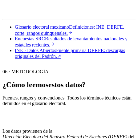
Glosario electoral mexicano
Definiciones: INE, DERFE,
corte, rangos quinquenales.
Encuestas SRC
Resultados de levantamientos nacionales y
estatales recientes.
INE · Datos Abiertos
Fuente primaria DERFE: descargas
originales del Padrón.
↗︎
06 · METODOLOGÍA
¿Cómo leemos
estos datos?
Fuentes, rangos y convenciones. Todos los términos técnicos están
definidos en el
glosario electoral
.
Los datos provienen de la
Dirección Ejecutiva del Registro Federal de Electores (DERFE)
del