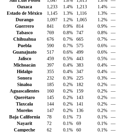
San Luis Potosí
1,647
1.8%
1,613
1.8%
—
Oaxaca
1,233
1.4%
1,213
1.4%
—
Estado de México
1,145
1.3%
1,116
1.3%
—
Durango
1,097
1.2%
1,065
1.2%
—
Guerrero
841
0.9%
814
0.9%
—
Tabasco
769
0.8%
747
0.8%
—
Chihuahua
676
0.7%
665
0.7%
—
Puebla
590
0.7%
575
0.6%
—
Guanajuato
517
0.6%
499
0.6%
—
Jalisco
459
0.5%
443
0.5%
—
Michoacán
397
0.4%
383
0.4%
—
Hidalgo
355
0.4%
347
0.4%
—
Sonora
232
0.3%
225
0.3%
—
Sinaloa
185
0.2%
182
0.2%
—
Aguascalientes
160
0.2%
159
0.2%
—
Querétaro
145
0.2%
143
0.2%
—
Tlaxcala
144
0.2%
141
0.2%
—
Morelos
147
0.2%
136
0.2%
—
Baja California
78
0.1%
73
0.1%
—
Nayarit
72
0.1%
69
0.1%
—
Campeche
62
0.1%
60
0.1%
—