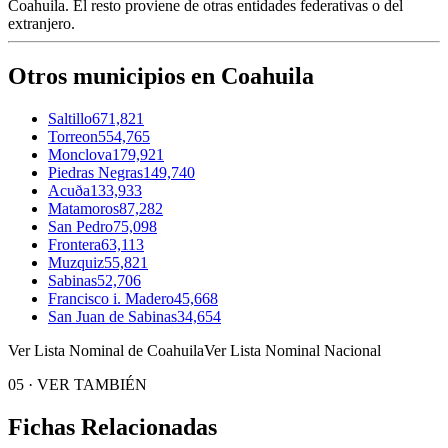
Coahuila
. El resto proviene de otras entidades federativas o del
extranjero.
Otros municipios en Coahuila
Saltillo
671,821
Torreon
554,765
Monclova
179,921
Piedras Negras
149,740
Acuða
133,933
Matamoros
87,282
San Pedro
75,098
Frontera
63,113
Muzquiz
55,821
Sabinas
52,706
Francisco i. Madero
45,668
San Juan de Sabinas
34,654
Ver Lista Nominal de Coahuila
Ver Lista Nominal Nacional
05
·
VER TAMBIÉN
Fichas Relacionadas