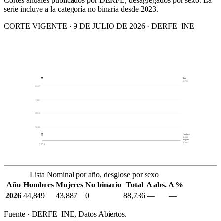
Cortes anuales publicados por DERFE, desagregados por sexo. La
serie incluye a la categoría no binaria desde 2023.
CORTE VIGENTE · 9 DE JULIO DE 2026 · DERFE–INE
Total
88,736
82,457
71,693
60,930
50,166
Hombres
44,849
Mujeres
43,887
2026
Lista Nominal por año, desglose por sexo
Año
Hombres
Mujeres
No binario
Total
Δ abs.
Δ %
2026
44,849
43,887
0
88,736
—
—
Fuente · DERFE–INE, Datos Abiertos.