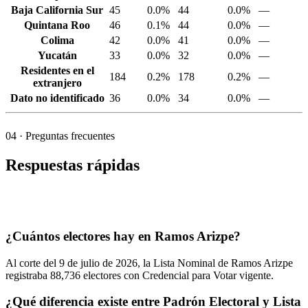
Baja California Sur
45
0.0%
44
0.0%
—
Quintana Roo
46
0.1%
44
0.0%
—
Colima
42
0.0%
41
0.0%
—
Yucatán
33
0.0%
32
0.0%
—
Residentes en el
184
0.2%
178
0.2%
—
extranjero
Dato no identificado
36
0.0%
34
0.0%
—
04
· Preguntas frecuentes
Respuestas rápidas
¿Cuántos electores hay en Ramos Arizpe?
Al corte del
9
de julio de
2026,
la Lista Nominal de Ramos Arizpe
registraba
88,736
electores con Credencial para Votar vigente.
¿Qué diferencia existe entre Padrón Electoral y Lista