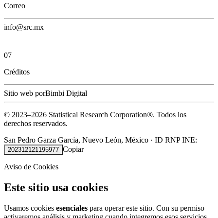
Correo
info@src.mx
07
Créditos
Sitio web por
Bimbi Digital
© 2023–
2026
Statistical Research Corporation®.
Todos los
derechos reservados.
San Pedro Garza García, Nuevo León, México
·
ID RNP INE:
Copiar
202312121195977
Aviso de Cookies
Este sitio usa cookies
Usamos cookies
esenciales
para operar este sitio. Con su permiso
activaremos análisis y marketing cuando integremos esos servicios.