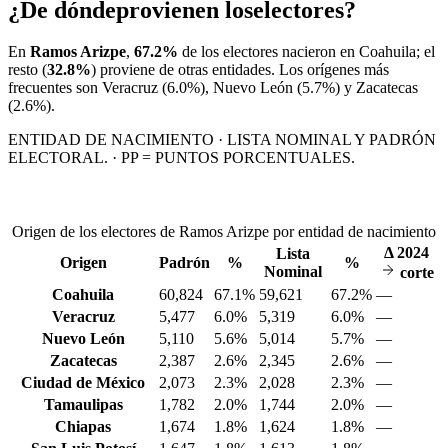
¿De dónde
provienen los
electores?
En
Ramos Arizpe
,
67.2%
de los electores nacieron en
Coahuila
; el
resto (
32.8%
) proviene de otras entidades. Los orígenes más
frecuentes son
Veracruz
(6.0%)
, Nuevo León
(5.7%)
y Zacatecas
(2.6%)
.
ENTIDAD DE NACIMIENTO · LISTA NOMINAL Y PADRÓN
ELECTORAL. · PP = PUNTOS PORCENTUALES.
Origen de los electores de Ramos Arizpe por entidad de nacimiento
Δ
2024
Lista
Origen
Padrón
%
%
Nominal
corte
Coahuila
60,824
67.1%
59,621
67.2%
—
Veracruz
5,477
6.0%
5,319
6.0%
—
Nuevo León
5,110
5.6%
5,014
5.7%
—
Zacatecas
2,387
2.6%
2,345
2.6%
—
Ciudad de México
2,073
2.3%
2,028
2.3%
—
Tamaulipas
1,782
2.0%
1,744
2.0%
—
Chiapas
1,674
1.8%
1,624
1.8%
—