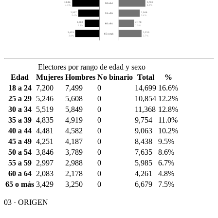
3,846
3,789
50 a 54
4.3%
4.3%
2,997
2,988
55 a 59
3.4%
3.4%
2,083
2,178
60 a 64
2.3%
2.5%
3,429
3,250
65 o más
3.9%
3.7%
Electores por rango de edad y sexo
Edad
Mujeres
Hombres
No binario
Total
%
18 a 24
7,200
7,499
0
14,699
16.6%
25 a 29
5,246
5,608
0
10,854
12.2%
30 a 34
5,519
5,849
0
11,368
12.8%
35 a 39
4,835
4,919
0
9,754
11.0%
40 a 44
4,481
4,582
0
9,063
10.2%
45 a 49
4,251
4,187
0
8,438
9.5%
50 a 54
3,846
3,789
0
7,635
8.6%
55 a 59
2,997
2,988
0
5,985
6.7%
60 a 64
2,083
2,178
0
4,261
4.8%
65 o más
3,429
3,250
0
6,679
7.5%
03 · ORIGEN