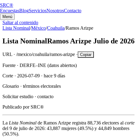
SRC®
Encuestas
Blog
Servicios
Nosotros
Contacto
Menú
Saltar al contenido
Lista Nominal
/
México
/
Coahuila
/
Ramos Arizpe
Lista Nominal
Ramos Arizpe
Julio de 2026
URL ·
/mexico/coahuila/ramos-arizpe
·
Copiar
Fuente ·
DERFE–INE (datos abiertos)
Corte ·
2026-07-09
·
hace 9 días
Glosario ·
términos electorales
Solicitar estudio ·
contacto
Publicado por
SRC®
La
Lista Nominal
de
Ramos Arizpe
registra
88,736
electores al
corte
del
9 de julio de 2026
:
43,887
mujeres (
49.5%
) y
44,849
hombres
(
50.5%
).