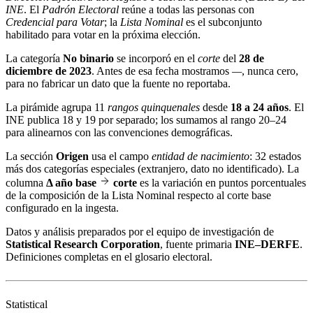
INE
. El
Padrón Electoral
reúne a todas las personas con
Credencial para Votar
; la
Lista Nominal
es el subconjunto
habilitado para votar en la próxima elección.
La categoría
No binario
se incorporó en el
corte
del
28 de
diciembre de 2023
. Antes de esa fecha mostramos
—
, nunca cero,
para no fabricar un dato que la fuente no reportaba.
La pirámide agrupa 11
rangos quinquenales
desde
18 a 24 años
. El
INE publica 18 y 19 por separado; los sumamos al rango 20–24
para alinearnos con las convenciones demográficas.
La sección
Origen
usa el campo
entidad de nacimiento
: 32 estados
más dos categorías especiales (extranjero, dato no identificado). La
columna
Δ año base
corte
es la variación en puntos porcentuales
de la composición de la Lista Nominal respecto al corte base
configurado en la ingesta.
Datos y análisis preparados por el equipo de investigación de
Statistical Research Corporation
, fuente primaria
INE–DERFE
.
Definiciones completas en el
glosario electoral
.
Statistical