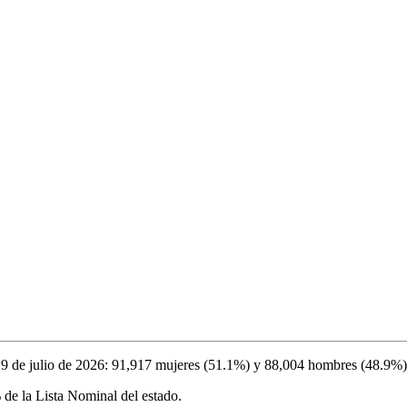
l
9 de julio de 2026
:
91,917
mujeres (
51.1%
) y
88,004
hombres (
48.9%
)
%
de la Lista Nominal del estado.