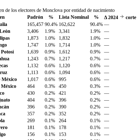
en de los electores de Monclova por entidad de nacimiento
en
Padrón
%
Lista Nominal
%
Δ
2024
corte
ila
165,457
90.4%
162,622
90.4%
—
 León
3,406
1.9%
3,341
1.9%
—
ipas
1,873
1.0%
1,832
1.0%
—
ngo
1,747
1.0%
1,714
1.0%
—
 Potosí
1,639
0.9%
1,612
0.9%
—
ahua
1,243
0.7%
1,217
0.7%
—
ecas
1,132
0.6%
1,120
0.6%
—
ruz
1,113
0.6%
1,094
0.6%
—
 México
1,017
0.6%
995
0.6%
—
 México
464
0.3%
450
0.3%
—
sco
430
0.2%
421
0.2%
—
juato
404
0.2%
396
0.2%
—
acán
396
0.2%
390
0.2%
—
aca
357
0.2%
352
0.2%
—
la
269
0.1%
264
0.1%
—
ero
181
0.1%
178
0.1%
—
lgo
156
0.1%
153
0.1%
—