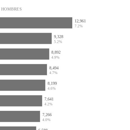
HOMBRES
12,961
7.2%
9,328
5.2%
8,892
4.9%
8,494
4.7%
8,199
4.6%
7,641
4.2%
7,266
4.0%