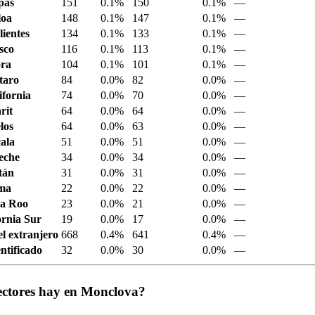
pas
151
0.1%
150
0.1%
—
loa
148
0.1%
147
0.1%
—
ientes
134
0.1%
133
0.1%
—
sco
116
0.1%
113
0.1%
—
ora
104
0.1%
101
0.1%
—
taro
84
0.0%
82
0.0%
—
ifornia
74
0.0%
70
0.0%
—
rit
64
0.0%
64
0.0%
—
los
64
0.0%
63
0.0%
—
ala
51
0.0%
51
0.0%
—
eche
34
0.0%
34
0.0%
—
tán
31
0.0%
31
0.0%
—
ima
22
0.0%
22
0.0%
—
a Roo
23
0.0%
21
0.0%
—
ornia Sur
19
0.0%
17
0.0%
—
el extranjero
668
0.4%
641
0.4%
—
ntificado
32
0.0%
30
0.0%
—
ectores hay en Monclova?