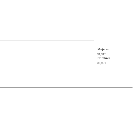
Mujeres
91,917
Hombres
88,004