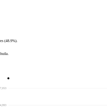
es (48.9%).
huila.
7,053
4,993