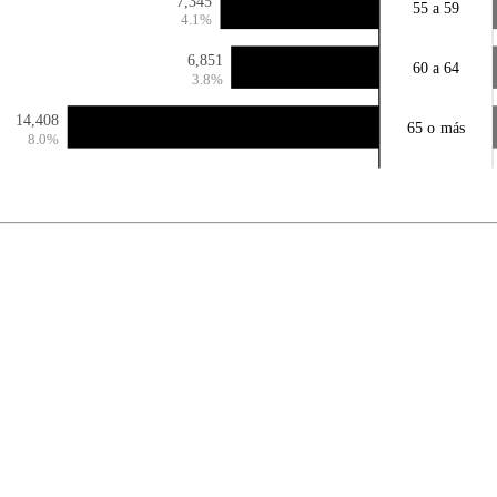
7,345
55 a 59
4.1%
6,851
60 a 64
3.8%
14,408
65 o más
8.0%