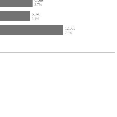
6,588
3.7%
6,070
3.4%
12,565
7.0%