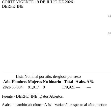
CORTE VIGENTE · 9 DE JULIO DE 2026 ·
DERFE–INE
12
10
Lista Nominal por año, desglose por sexo
Año
Hombres
Mujeres
No binario
Total
Δ abs.
Δ %
2026
88,004
91,917
0
179,921
—
—
Fuente · DERFE–INE, Datos Abiertos.
Δ abs. = cambio absoluto · Δ % = variación respecto al año anterior.