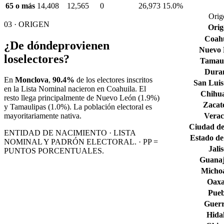
65 o más
14,408
12,565
0
26,973
15.0%
Orig
03 · ORIGEN
Orig
Coahu
¿De dónde
provienen
Nuevo
los
electores?
Tamaul
Dura
En
Monclova
,
90.4%
de los electores inscritos
San Luis
en la Lista Nominal nacieron en
Coahuila
. El
Chihu
resto llega principalmente de
Nuevo León
(1.9%)
Zacat
y Tamaulipas
(1.0%)
. La población electoral es
Verac
mayoritariamente nativa.
Ciudad de
ENTIDAD DE NACIMIENTO · LISTA
Estado de
NOMINAL Y PADRÓN ELECTORAL. · PP =
Jali
PUNTOS PORCENTUALES.
Guana
Micho
Oax
Pueb
Guerr
Hida