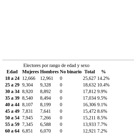
Electores por rango de edad y sexo
Edad
Mujeres
Hombres
No binario
Total
%
18 a 24
12,666
12,961
0
25,627
14.2%
25 a 29
9,304
9,328
0
18,632
10.4%
30 a 34
8,920
8,892
0
17,812
9.9%
35 a 39
8,540
8,494
0
17,034
9.5%
40 a 44
8,107
8,199
0
16,306
9.1%
45 a 49
7,831
7,641
0
15,472
8.6%
50 a 54
7,945
7,266
0
15,211
8.5%
55 a 59
7,345
6,588
0
13,933
7.7%
60 a 64
6,851
6,070
0
12,921
7.2%