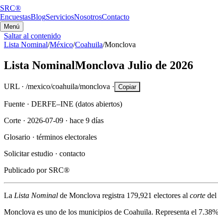
SRC®
Encuestas
Blog
Servicios
Nosotros
Contacto
Menú
Saltar al contenido
Lista Nominal
/
México
/
Coahuila
/
Monclova
Lista Nominal
Monclova
Julio de 2026
URL ·
/mexico/coahuila/monclova
·
Copiar
Fuente ·
DERFE–INE (datos abiertos)
Corte ·
2026-07-09
·
hace 9 días
Glosario ·
términos electorales
Solicitar estudio ·
contacto
Publicado por
SRC®
La
Lista Nominal
de
Monclova
registra
179,921
electores al
corte
de
Monclova
es uno de los municipios de
Coahuila
. Representa el
7.38