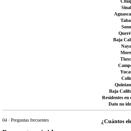
Chia
Sina
Aguascal
Taba
Son
Queré
Baja Cal
Naya
More
Tlaxc
Camp
Yuca
Col
Quintan
Baja Calif
Residentes en 
Dato no ide
04
· Preguntas frecuentes
¿Cuántos el