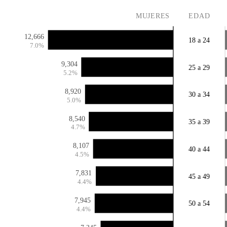
MUJERES
EDAD
12,666
18 a 24
7.0%
9,304
25 a 29
5.2%
8,920
30 a 34
5.0%
8,540
35 a 39
4.7%
8,107
40 a 44
4.5%
7,831
45 a 49
4.4%
7,945
50 a 54
4.4%