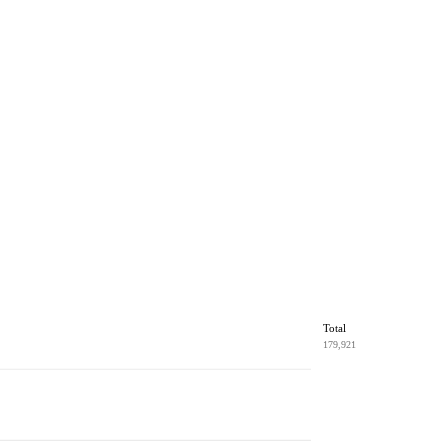
Total
179,921