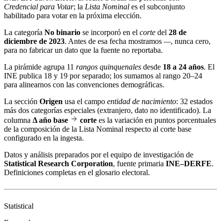
Credencial para Votar
; la
Lista Nominal
es el subconjunto
habilitado para votar en la próxima elección.
La categoría
No binario
se incorporó en el
corte
del
28 de
diciembre de 2023
. Antes de esa fecha mostramos
—
, nunca cero,
para no fabricar un dato que la fuente no reportaba.
La pirámide agrupa 11
rangos quinquenales
desde
18 a 24 años
. El
INE publica 18 y 19 por separado; los sumamos al rango 20–24
para alinearnos con las convenciones demográficas.
La sección
Origen
usa el campo
entidad de nacimiento
: 32 estados
más dos categorías especiales (extranjero, dato no identificado). La
columna
Δ año base
corte
es la variación en puntos porcentuales
de la composición de la Lista Nominal respecto al corte base
configurado en la ingesta.
Datos y análisis preparados por el equipo de investigación de
Statistical Research Corporation
, fuente primaria
INE–DERFE
.
Definiciones completas en el
glosario electoral
.
Statistical