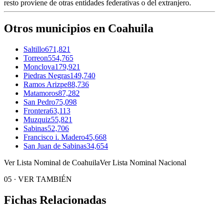
resto proviene de otras entidades federativas o del extranjero.
Otros municipios en Coahuila
Saltillo
671,821
Torreon
554,765
Monclova
179,921
Piedras Negras
149,740
Ramos Arizpe
88,736
Matamoros
87,282
San Pedro
75,098
Frontera
63,113
Muzquiz
55,821
Sabinas
52,706
Francisco i. Madero
45,668
San Juan de Sabinas
34,654
Ver Lista Nominal de Coahuila
Ver Lista Nominal Nacional
05
·
VER TAMBIÉN
Fichas Relacionadas