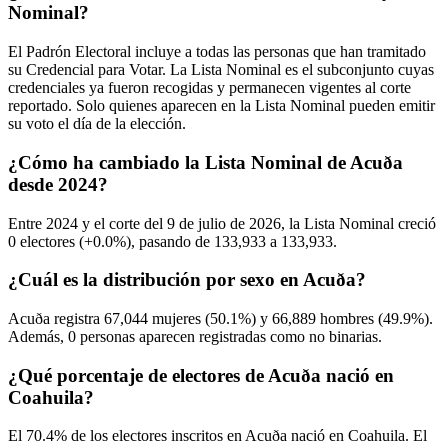
Nominal?
El Padrón Electoral incluye a todas las personas que han tramitado
su Credencial para Votar. La Lista Nominal es el subconjunto cuyas
credenciales ya fueron recogidas y permanecen vigentes al corte
reportado. Solo quienes aparecen en la Lista Nominal pueden emitir
su voto el día de la elección.
¿Cómo ha cambiado la Lista Nominal de Acuða
desde 2024?
Entre
2024
y el corte del
9
de julio de
2026,
la Lista Nominal creció
0
electores (
+0.0%
), pasando de
133,933
a
133,933.
¿Cuál es la distribución por sexo en Acuða?
Acuða registra
67,044
mujeres (
50.1%
) y
66,889
hombres (
49.9%
).
Además,
0
personas aparecen registradas como no binarias.
¿Qué porcentaje de electores de Acuða nació en
Coahuila?
El
70.4%
de los electores inscritos en Acuða nació en
Coahuila
. El