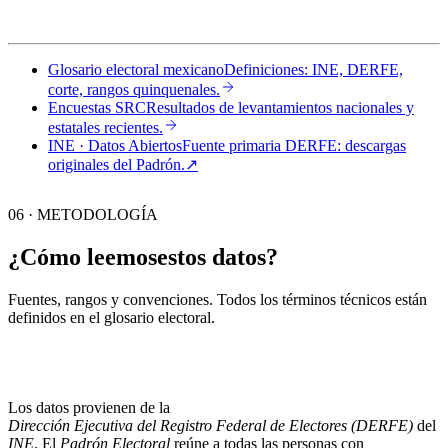
Glosario electoral mexicano
Definiciones: INE, DERFE,
corte, rangos quinquenales.
Encuestas SRC
Resultados de levantamientos nacionales y
estatales recientes.
INE · Datos Abiertos
Fuente primaria DERFE: descargas
originales del Padrón.
↗︎
06 · METODOLOGÍA
¿Cómo leemos
estos datos?
Fuentes, rangos y convenciones. Todos los términos técnicos están
definidos en el
glosario electoral
.
Los datos provienen de la
Dirección Ejecutiva del Registro Federal de Electores (DERFE)
del
INE
. El
Padrón Electoral
reúne a todas las personas con