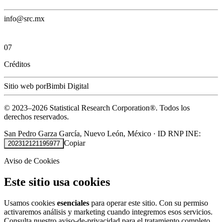
info@src.mx
07
Créditos
Sitio web por
Bimbi Digital
© 2023–
2026
Statistical Research Corporation®.
Todos los
derechos reservados.
San Pedro Garza García, Nuevo León, México
·
ID RNP INE:
Copiar
202312121195977
Aviso de Cookies
Este sitio usa cookies
Usamos cookies
esenciales
para operar este sitio. Con su permiso
activaremos análisis y marketing cuando integremos esos servicios.
Consulta nuestro
aviso-de-privacidad
para el tratamiento completo