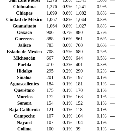
San Luis Potosí
1,378
1.0%
1,341
1.0%
—
Chihuahua
1,276
0.9%
1,241
0.9%
—
Chiapas
1,099
0.8%
1,082
0.8%
—
Ciudad de México
1,067
0.8%
1,044
0.8%
—
Guanajuato
1,064
0.8%
1,027
0.8%
—
Oaxaca
906
0.7%
880
0.7%
—
Guerrero
888
0.6%
861
0.6%
—
Jalisco
783
0.6%
760
0.6%
—
Estado de México
708
0.5%
689
0.5%
—
Michoacán
667
0.5%
644
0.5%
—
Puebla
410
0.3%
401
0.3%
—
Hidalgo
295
0.2%
290
0.2%
—
Sinaloa
201
0.1%
197
0.1%
—
Aguascalientes
184
0.1%
181
0.1%
—
Querétaro
175
0.1%
170
0.1%
—
Morelos
172
0.1%
168
0.1%
—
Sonora
154
0.1%
152
0.1%
—
Baja California
121
0.1%
118
0.1%
—
Campeche
107
0.1%
104
0.1%
—
Nayarit
107
0.1%
104
0.1%
—
Colima
100
0.1%
99
0.1%
—