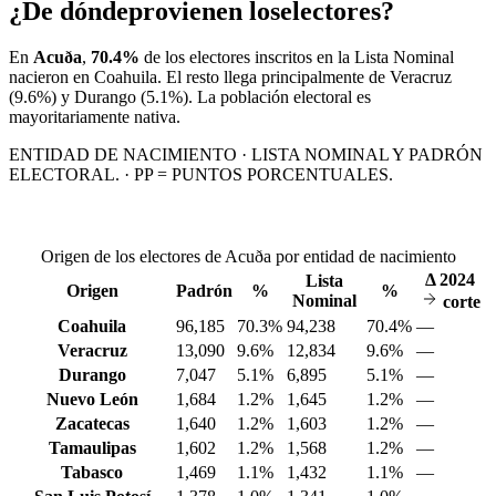
¿De dónde
provienen los
electores?
En
Acuða
,
70.4%
de los electores inscritos en la Lista Nominal
nacieron en
Coahuila
. El resto llega principalmente de
Veracruz
(9.6%)
y Durango
(5.1%)
. La población electoral es
mayoritariamente nativa.
ENTIDAD DE NACIMIENTO · LISTA NOMINAL Y PADRÓN
ELECTORAL. · PP = PUNTOS PORCENTUALES.
Origen de los electores de Acuða por entidad de nacimiento
Δ
2024
Lista
Origen
Padrón
%
%
Nominal
corte
Coahuila
96,185
70.3%
94,238
70.4%
—
Veracruz
13,090
9.6%
12,834
9.6%
—
Durango
7,047
5.1%
6,895
5.1%
—
Nuevo León
1,684
1.2%
1,645
1.2%
—
Zacatecas
1,640
1.2%
1,603
1.2%
—
Tamaulipas
1,602
1.2%
1,568
1.2%
—
Tabasco
1,469
1.1%
1,432
1.1%
—