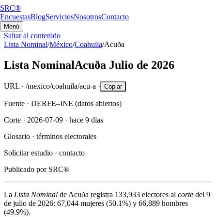
SRC®
Encuestas
Blog
Servicios
Nosotros
Contacto
Menú
Saltar al contenido
Lista Nominal
/
México
/
Coahuila
/
Acuða
Lista Nominal
Acuða
Julio de 2026
URL ·
/mexico/coahuila/acu-a
·
Copiar
Fuente ·
DERFE–INE (datos abiertos)
Corte ·
2026-07-09
·
hace 9 días
Glosario ·
términos electorales
Solicitar estudio ·
contacto
Publicado por
SRC®
La
Lista Nominal
de
Acuða
registra
133,933
electores al
corte
del
9
de julio de 2026
:
67,044
mujeres (
50.1%
) y
66,889
hombres
(
49.9%
).