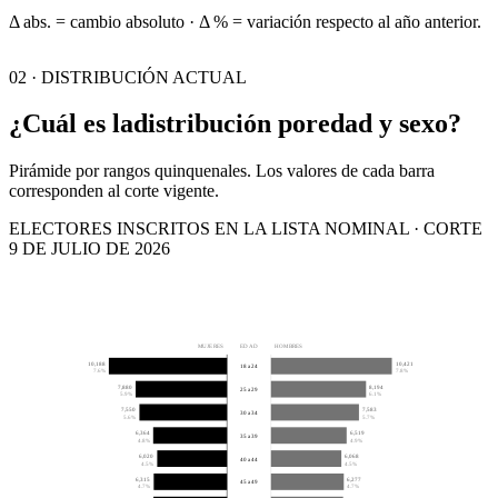
Δ abs. = cambio absoluto · Δ % = variación respecto al año anterior.
02 · DISTRIBUCIÓN ACTUAL
¿Cuál es la
distribución por
edad y sexo?
Pirámide por rangos quinquenales. Los valores de cada barra
corresponden al corte vigente.
ELECTORES INSCRITOS EN LA LISTA NOMINAL · CORTE
9 DE JULIO DE 2026
MUJERES
EDAD
HOMBRES
10,188
10,421
18 a 24
7.6%
7.8%
7,880
8,194
25 a 29
5.9%
6.1%
7,550
7,583
30 a 34
5.6%
5.7%
6,364
6,519
35 a 39
4.8%
4.9%
6,020
6,068
40 a 44
4.5%
4.5%
6,315
6,277
45 a 49
4.7%
4.7%