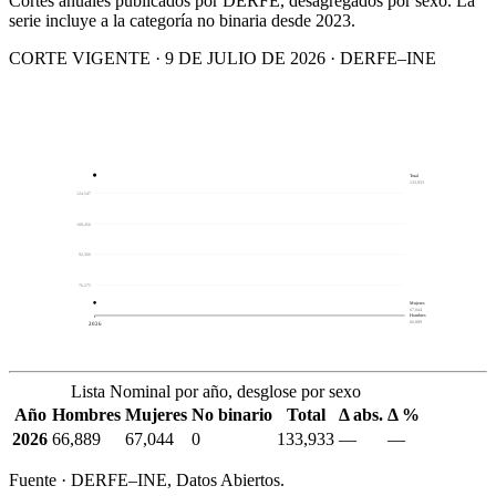
Cortes anuales publicados por DERFE, desagregados por sexo. La
serie incluye a la categoría no binaria desde 2023.
CORTE VIGENTE · 9 DE JULIO DE 2026 · DERFE–INE
Total
133,933
124,547
108,456
92,366
76,275
Mujeres
67,044
Hombres
66,889
2026
Lista Nominal por año, desglose por sexo
Año
Hombres
Mujeres
No binario
Total
Δ abs.
Δ %
2026
66,889
67,044
0
133,933
—
—
Fuente · DERFE–INE, Datos Abiertos.