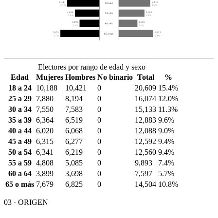
6,341
6,219
50 a 54
4.7%
4.6%
4,808
5,085
55 a 59
3.6%
3.8%
3,899
3,698
60 a 64
2.9%
2.8%
7,679
6,825
65 o más
5.7%
5.1%
Electores por rango de edad y sexo
Edad
Mujeres
Hombres
No binario
Total
%
18 a 24
10,188
10,421
0
20,609
15.4%
25 a 29
7,880
8,194
0
16,074
12.0%
30 a 34
7,550
7,583
0
15,133
11.3%
35 a 39
6,364
6,519
0
12,883
9.6%
40 a 44
6,020
6,068
0
12,088
9.0%
45 a 49
6,315
6,277
0
12,592
9.4%
50 a 54
6,341
6,219
0
12,560
9.4%
55 a 59
4,808
5,085
0
9,893
7.4%
60 a 64
3,899
3,698
0
7,597
5.7%
65 o más
7,679
6,825
0
14,504
10.8%
03 · ORIGEN