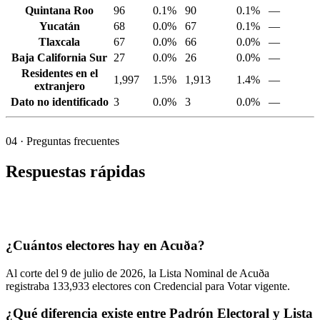
Quintana Roo
96
0.1%
90
0.1%
—
Yucatán
68
0.0%
67
0.1%
—
Tlaxcala
67
0.0%
66
0.0%
—
Baja California Sur
27
0.0%
26
0.0%
—
Residentes en el
1,997
1.5%
1,913
1.4%
—
extranjero
Dato no identificado
3
0.0%
3
0.0%
—
04
· Preguntas frecuentes
Respuestas rápidas
¿Cuántos electores hay en Acuða?
Al corte del
9
de julio de
2026,
la Lista Nominal de Acuða
registraba
133,933
electores con Credencial para Votar vigente.
¿Qué diferencia existe entre Padrón Electoral y Lista