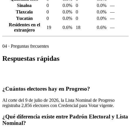
Sinaloa
0
0.0%
0
0.0%
—
Tlaxcala
0
0.0%
0
0.0%
—
Yucatán
0
0.0%
0
0.0%
—
Residentes en el
19
0.6%
18
0.6%
—
extranjero
04
· Preguntas frecuentes
Respuestas rápidas
¿Cuántos electores hay en Progreso?
Al corte del
9
de julio de
2026,
la Lista Nominal de Progreso
registraba
2,856
electores con Credencial para Votar vigente.
¿Qué diferencia existe entre Padrón Electoral y Lista
Nominal?