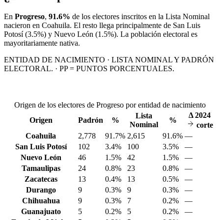
En
Progreso
,
91.6%
de los electores inscritos en la Lista Nominal
nacieron en
Coahuila
. El resto llega principalmente de
San Luis
Potosí
(3.5%)
y Nuevo León
(1.5%)
. La población electoral es
mayoritariamente nativa.
ENTIDAD DE NACIMIENTO · LISTA NOMINAL Y PADRÓN
ELECTORAL. · PP = PUNTOS PORCENTUALES.
Origen de los electores de Progreso por entidad de nacimiento
Δ
2024
Lista
Origen
Padrón
%
%
Nominal
corte
Coahuila
2,778
91.7%
2,615
91.6%
—
San Luis Potosí
102
3.4%
100
3.5%
—
Nuevo León
46
1.5%
42
1.5%
—
Tamaulipas
24
0.8%
23
0.8%
—
Zacatecas
13
0.4%
13
0.5%
—
Durango
9
0.3%
9
0.3%
—
Chihuahua
9
0.3%
7
0.2%
—
Guanajuato
5
0.2%
5
0.2%
—