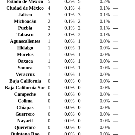
Estado de México
5
0.2%
5
0.2%
—
Ciudad de México
4
0.1%
4
0.1%
—
Jalisco
3
0.1%
3
0.1%
—
Michoacán
2
0.1%
2
0.1%
—
Puebla
2
0.1%
2
0.1%
—
Tabasco
2
0.1%
2
0.1%
—
Aguascalientes
1
0.0%
1
0.0%
—
Hidalgo
1
0.0%
1
0.0%
—
Morelos
1
0.0%
1
0.0%
—
Oaxaca
1
0.0%
1
0.0%
—
Sonora
1
0.0%
1
0.0%
—
Veracruz
1
0.0%
1
0.0%
—
Baja California
0
0.0%
0
0.0%
—
Baja California Sur
0
0.0%
0
0.0%
—
Campeche
0
0.0%
0
0.0%
—
Colima
0
0.0%
0
0.0%
—
Chiapas
1
0.0%
0
0.0%
—
Guerrero
0
0.0%
0
0.0%
—
Nayarit
0
0.0%
0
0.0%
—
Querétaro
0
0.0%
0
0.0%
—
Quintana Roo
0
0.0%
0
0.0%
—