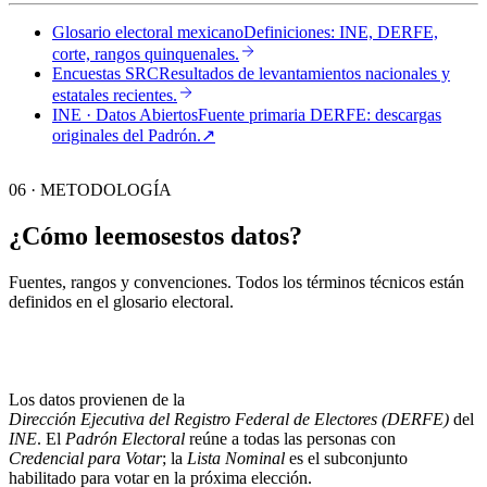
Glosario electoral mexicano
Definiciones: INE, DERFE,
corte, rangos quinquenales.
Encuestas SRC
Resultados de levantamientos nacionales y
estatales recientes.
INE · Datos Abiertos
Fuente primaria DERFE: descargas
originales del Padrón.
↗︎
06 · METODOLOGÍA
¿Cómo leemos
estos datos?
Fuentes, rangos y convenciones. Todos los términos técnicos están
definidos en el
glosario electoral
.
Los datos provienen de la
Dirección Ejecutiva del Registro Federal de Electores (DERFE)
del
INE
. El
Padrón Electoral
reúne a todas las personas con
Credencial para Votar
; la
Lista Nominal
es el subconjunto
habilitado para votar en la próxima elección.