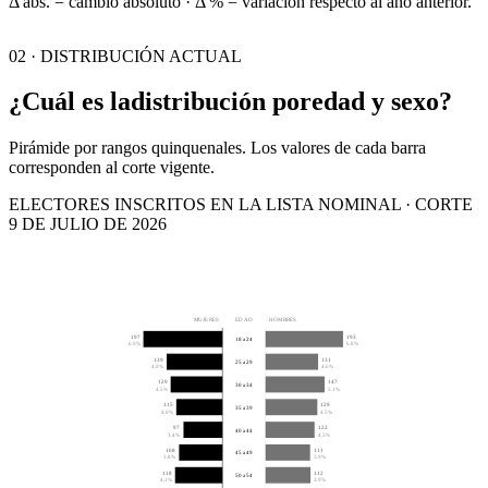
Δ abs. = cambio absoluto · Δ % = variación respecto al año anterior.
02 · DISTRIBUCIÓN ACTUAL
¿Cuál es la
distribución por
edad y sexo?
Pirámide por rangos quinquenales. Los valores de cada barra
corresponden al corte vigente.
ELECTORES INSCRITOS EN LA LISTA NOMINAL · CORTE
9 DE JULIO DE 2026
MUJERES
EDAD
HOMBRES
197
193
18 a 24
6.9%
6.8%
139
131
25 a 29
4.9%
4.6%
129
147
30 a 34
4.5%
5.1%
115
129
35 a 39
4.0%
4.5%
97
122
40 a 44
3.4%
4.3%
108
111
45 a 49
3.8%
3.9%
118
112
50 a 54
4.1%
3.9%