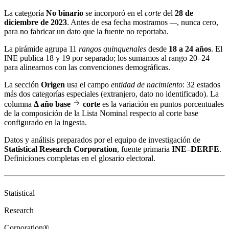
La categoría
No binario
se incorporó en el
corte
del
28 de
diciembre de 2023
. Antes de esa fecha mostramos
—
, nunca cero,
para no fabricar un dato que la fuente no reportaba.
La pirámide agrupa 11
rangos quinquenales
desde
18 a 24 años
. El
INE publica 18 y 19 por separado; los sumamos al rango 20–24
para alinearnos con las convenciones demográficas.
La sección
Origen
usa el campo
entidad de nacimiento
: 32 estados
más dos categorías especiales (extranjero, dato no identificado). La
columna
Δ año base
corte
es la variación en puntos porcentuales
de la composición de la Lista Nominal respecto al corte base
configurado en la ingesta.
Datos y análisis preparados por el equipo de investigación de
Statistical Research Corporation
, fuente primaria
INE–DERFE
.
Definiciones completas en el
glosario electoral
.
Statistical
Research
Corporation®