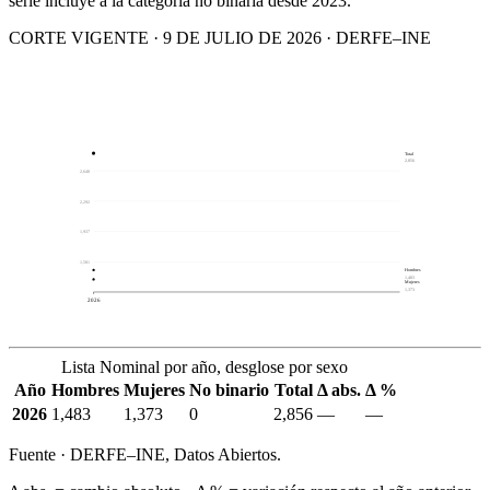
serie incluye a la categoría no binaria desde 2023.
CORTE VIGENTE · 9 DE JULIO DE 2026 · DERFE–INE
Total
2,856
2,648
2,292
1,937
1,581
Hombres
1,483
Mujeres
1,373
2026
Lista Nominal por año, desglose por sexo
Año
Hombres
Mujeres
No binario
Total
Δ abs.
Δ %
2026
1,483
1,373
0
2,856
—
—
Fuente · DERFE–INE, Datos Abiertos.