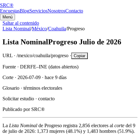
SRC®
Encuestas
Blog
Servicios
Nosotros
Contacto
Menú
Saltar al contenido
Lista Nominal
/
México
/
Coahuila
/
Progreso
Lista Nominal
Progreso
Julio de 2026
URL ·
/mexico/coahuila/progreso
·
Copiar
Fuente ·
DERFE–INE (datos abiertos)
Corte ·
2026-07-09
·
hace 9 días
Glosario ·
términos electorales
Solicitar estudio ·
contacto
Publicado por
SRC®
La
Lista Nominal
de
Progreso
registra
2,856
electores al
corte
del
9
de julio de 2026
:
1,373
mujeres (
48.1%
) y
1,483
hombres (
51.9%
).