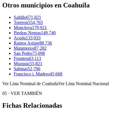
Otros municipios en Coahuila
Saltillo
671,821
Torreon
554,765
Monclova
179,921
Piedras Negras
149,740
Acuða
133,933
Ramos Arizpe
88,736
Matamoros
87,282
San Pedro
75,098
Frontera
63,113
Muzquiz
55,821
Sabinas
52,706
Francisco i. Madero
45,668
Ver Lista Nominal de Coahuila
Ver Lista Nominal Nacional
05
·
VER TAMBIÉN
Fichas Relacionadas