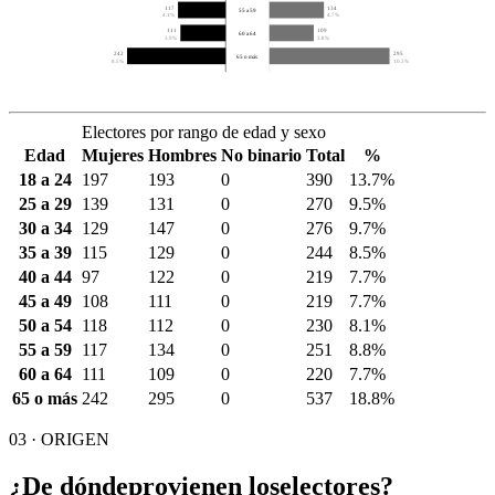
117
134
55 a 59
4.1%
4.7%
111
109
60 a 64
3.9%
3.8%
242
295
65 o más
8.5%
10.3%
Electores por rango de edad y sexo
Edad
Mujeres
Hombres
No binario
Total
%
18 a 24
197
193
0
390
13.7%
25 a 29
139
131
0
270
9.5%
30 a 34
129
147
0
276
9.7%
35 a 39
115
129
0
244
8.5%
40 a 44
97
122
0
219
7.7%
45 a 49
108
111
0
219
7.7%
50 a 54
118
112
0
230
8.1%
55 a 59
117
134
0
251
8.8%
60 a 64
111
109
0
220
7.7%
65 o más
242
295
0
537
18.8%
03 · ORIGEN
¿De dónde
provienen los
electores?