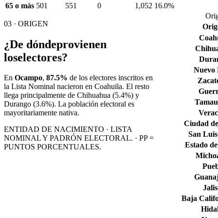
65 o más
501
551
0
1,052
16.0%
Ori
03 · ORIGEN
Orig
Coahu
¿De dónde
provienen
Chihu
los
electores?
Dura
Nuevo
En
Ocampo
,
87.5%
de los electores inscritos en
Zacat
la Lista Nominal nacieron en
Coahuila
. El resto
Guerr
llega principalmente de
Chihuahua
(5.4%)
y
Tamaul
Durango
(3.6%)
. La población electoral es
Verac
mayoritariamente nativa.
Ciudad de
ENTIDAD DE NACIMIENTO · LISTA
San Luis
NOMINAL Y PADRÓN ELECTORAL. · PP =
Estado de
PUNTOS PORCENTUALES.
Micho
Pueb
Guana
Jali
Baja Calif
Hida