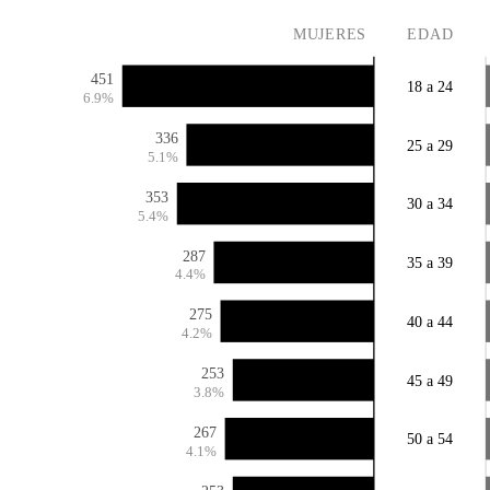
MUJERES
EDAD
451
18 a 24
6.9%
336
25 a 29
5.1%
353
30 a 34
5.4%
287
35 a 39
4.4%
275
40 a 44
4.2%
253
45 a 49
3.8%
267
50 a 54
4.1%