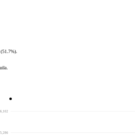
 (51.7%).
ila.
6,102
5,286