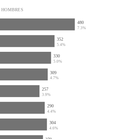
HOMBRES
480
7.3%
352
5.4%
330
5.0%
309
4.7%
257
3.9%
290
4.4%
304
4.6%