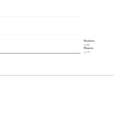
Hombres
3,399
Mujeres
3,179