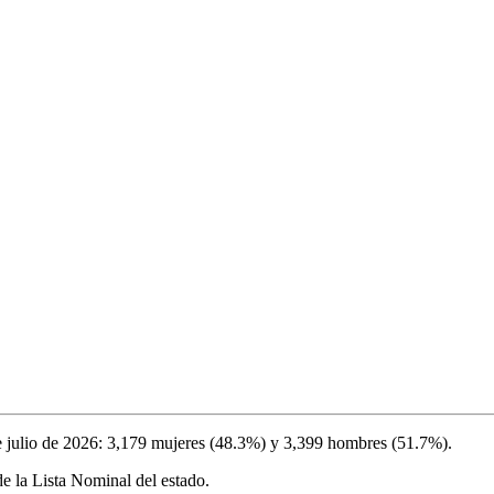
e julio de 2026
:
3,179
mujeres (
48.3%
) y
3,399
hombres (
51.7%
).
e la Lista Nominal del estado.