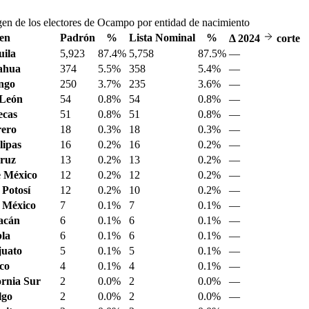
gen de los electores de Ocampo por entidad de nacimiento
en
Padrón
%
Lista Nominal
%
Δ
2024
corte
ila
5,923
87.4%
5,758
87.5%
—
ahua
374
5.5%
358
5.4%
—
ngo
250
3.7%
235
3.6%
—
 León
54
0.8%
54
0.8%
—
ecas
51
0.8%
51
0.8%
—
ero
18
0.3%
18
0.3%
—
ipas
16
0.2%
16
0.2%
—
ruz
13
0.2%
13
0.2%
—
 México
12
0.2%
12
0.2%
—
 Potosí
12
0.2%
10
0.2%
—
 México
7
0.1%
7
0.1%
—
acán
6
0.1%
6
0.1%
—
la
6
0.1%
6
0.1%
—
juato
5
0.1%
5
0.1%
—
sco
4
0.1%
4
0.1%
—
ornia Sur
2
0.0%
2
0.0%
—
lgo
2
0.0%
2
0.0%
—