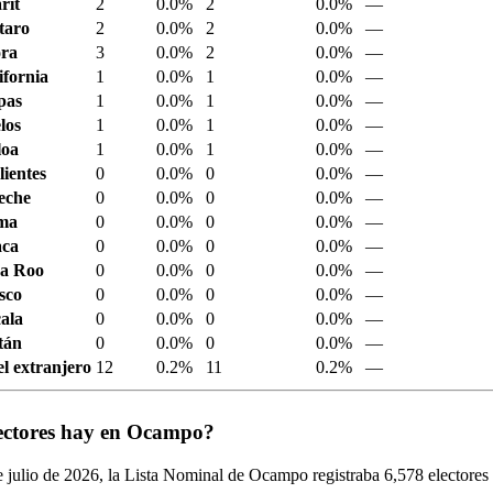
rit
2
0.0%
2
0.0%
—
taro
2
0.0%
2
0.0%
—
ora
3
0.0%
2
0.0%
—
ifornia
1
0.0%
1
0.0%
—
pas
1
0.0%
1
0.0%
—
los
1
0.0%
1
0.0%
—
loa
1
0.0%
1
0.0%
—
ientes
0
0.0%
0
0.0%
—
eche
0
0.0%
0
0.0%
—
ima
0
0.0%
0
0.0%
—
aca
0
0.0%
0
0.0%
—
a Roo
0
0.0%
0
0.0%
—
sco
0
0.0%
0
0.0%
—
ala
0
0.0%
0
0.0%
—
tán
0
0.0%
0
0.0%
—
el extranjero
12
0.2%
11
0.2%
—
ectores hay en Ocampo?
 julio de
2026,
la Lista Nominal de Ocampo registraba
6,578
electores