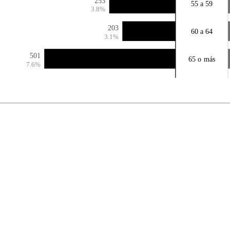
253
55 a 59
3.8%
203
60 a 64
3.1%
501
65 o más
7.6%