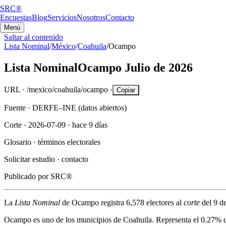
SRC®
Encuestas
Blog
Servicios
Nosotros
Contacto
Menú
Saltar al contenido
Lista Nominal
/
México
/
Coahuila
/
Ocampo
Lista Nominal
Ocampo
Julio de 2026
URL ·
/mexico/coahuila/ocampo
·
Copiar
Fuente ·
DERFE–INE (datos abiertos)
Corte ·
2026-07-09
·
hace 9 días
Glosario ·
términos electorales
Solicitar estudio ·
contacto
Publicado por
SRC®
La
Lista Nominal
de
Ocampo
registra
6,578
electores al
corte
del
9 d
Ocampo
es uno de los municipios de
Coahuila
. Representa el
0.27%
d