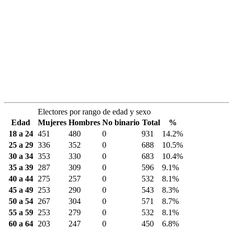
Electores por rango de edad y sexo
Edad
Mujeres
Hombres
No binario
Total
%
18 a 24
451
480
0
931
14.2%
25 a 29
336
352
0
688
10.5%
30 a 34
353
330
0
683
10.4%
35 a 39
287
309
0
596
9.1%
40 a 44
275
257
0
532
8.1%
45 a 49
253
290
0
543
8.3%
50 a 54
267
304
0
571
8.7%
55 a 59
253
279
0
532
8.1%
60 a 64
203
247
0
450
6.8%