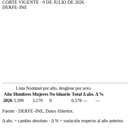
CORTE VIGENTE · 9 DE JULIO DE 2026 ·
DERFE–INE
Lista Nominal por año, desglose por sexo
Año
Hombres
Mujeres
No binario
Total
Δ abs.
Δ %
2026
3,399
3,179
0
6,578
—
—
Fuente · DERFE–INE, Datos Abiertos.
Δ abs. = cambio absoluto · Δ % = variación respecto al año anterior.