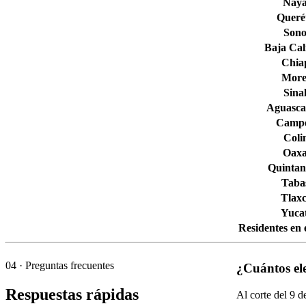
Naya
Queré
Son
Baja Cal
Chia
More
Sina
Aguascal
Camp
Col
Oax
Quintan
Taba
Tlaxc
Yuca
Residentes en 
04
· Preguntas frecuentes
¿Cuántos el
Respuestas rápidas
Al corte del
9
de