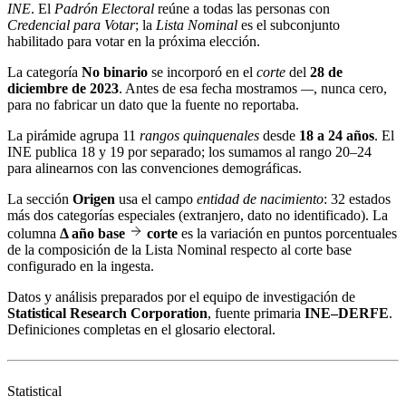
INE
. El
Padrón Electoral
reúne a todas las personas con
Credencial para Votar
; la
Lista Nominal
es el subconjunto
habilitado para votar en la próxima elección.
La categoría
No binario
se incorporó en el
corte
del
28 de
diciembre de 2023
. Antes de esa fecha mostramos
—
, nunca cero,
para no fabricar un dato que la fuente no reportaba.
La pirámide agrupa 11
rangos quinquenales
desde
18 a 24 años
. El
INE publica 18 y 19 por separado; los sumamos al rango 20–24
para alinearnos con las convenciones demográficas.
La sección
Origen
usa el campo
entidad de nacimiento
: 32 estados
más dos categorías especiales (extranjero, dato no identificado). La
columna
Δ año base
corte
es la variación en puntos porcentuales
de la composición de la Lista Nominal respecto al corte base
configurado en la ingesta.
Datos y análisis preparados por el equipo de investigación de
Statistical Research Corporation
, fuente primaria
INE–DERFE
.
Definiciones completas en el
glosario electoral
.
Statistical