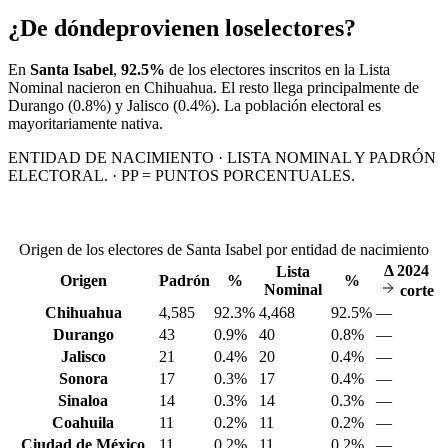
¿De dónde
provienen los
electores?
En
Santa Isabel
,
92.5%
de los electores inscritos en la Lista
Nominal nacieron en
Chihuahua
. El resto llega principalmente de
Durango
(0.8%)
y Jalisco
(0.4%)
. La población electoral es
mayoritariamente nativa.
ENTIDAD DE NACIMIENTO · LISTA NOMINAL Y PADRÓN
ELECTORAL. · PP = PUNTOS PORCENTUALES.
Origen de los electores de Santa Isabel por entidad de nacimiento
Δ
2024
Lista
Origen
Padrón
%
%
Nominal
corte
Chihuahua
4,585
92.3%
4,468
92.5%
—
Durango
43
0.9%
40
0.8%
—
Jalisco
21
0.4%
20
0.4%
—
Sonora
17
0.3%
17
0.4%
—
Sinaloa
14
0.3%
14
0.3%
—
Coahuila
11
0.2%
11
0.2%
—
Ciudad de México
11
0.2%
11
0.2%
—