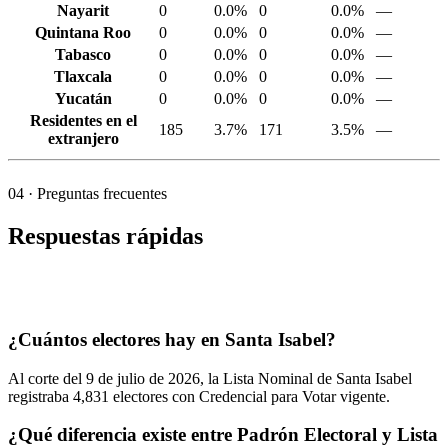
Nayarit
0
0.0%
0
0.0%
—
Quintana Roo
0
0.0%
0
0.0%
—
Tabasco
0
0.0%
0
0.0%
—
Tlaxcala
0
0.0%
0
0.0%
—
Yucatán
0
0.0%
0
0.0%
—
Residentes en el
185
3.7%
171
3.5%
—
extranjero
04
· Preguntas frecuentes
Respuestas rápidas
¿Cuántos electores hay en Santa Isabel?
Al corte del
9
de julio de
2026,
la Lista Nominal de Santa Isabel
registraba
4,831
electores con Credencial para Votar vigente.
¿Qué diferencia existe entre Padrón Electoral y Lista