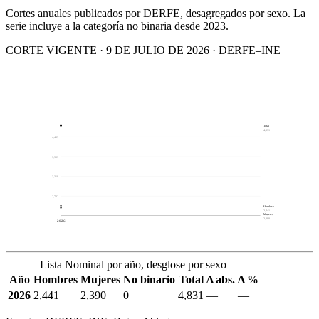
Cortes anuales publicados por DERFE, desagregados por sexo. La
serie incluye a la categoría no binaria desde 2023.
CORTE VIGENTE · 9 DE JULIO DE 2026 · DERFE–INE
Total
4,831
4,489
3,903
3,318
2,732
Hombres
2,441
Mujeres
2,390
2026
Lista Nominal por año, desglose por sexo
Año
Hombres
Mujeres
No binario
Total
Δ abs.
Δ %
2026
2,441
2,390
0
4,831
—
—