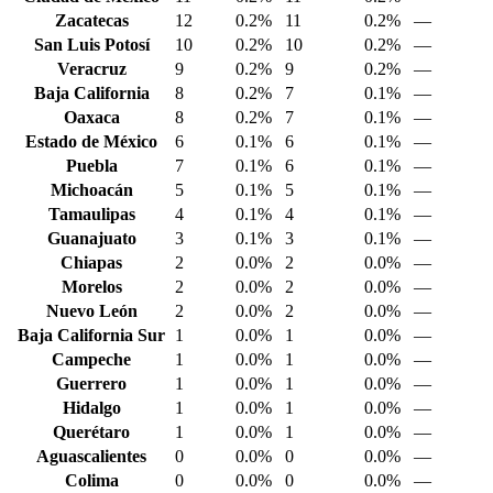
Zacatecas
12
0.2%
11
0.2%
—
San Luis Potosí
10
0.2%
10
0.2%
—
Veracruz
9
0.2%
9
0.2%
—
Baja California
8
0.2%
7
0.1%
—
Oaxaca
8
0.2%
7
0.1%
—
Estado de México
6
0.1%
6
0.1%
—
Puebla
7
0.1%
6
0.1%
—
Michoacán
5
0.1%
5
0.1%
—
Tamaulipas
4
0.1%
4
0.1%
—
Guanajuato
3
0.1%
3
0.1%
—
Chiapas
2
0.0%
2
0.0%
—
Morelos
2
0.0%
2
0.0%
—
Nuevo León
2
0.0%
2
0.0%
—
Baja California Sur
1
0.0%
1
0.0%
—
Campeche
1
0.0%
1
0.0%
—
Guerrero
1
0.0%
1
0.0%
—
Hidalgo
1
0.0%
1
0.0%
—
Querétaro
1
0.0%
1
0.0%
—
Aguascalientes
0
0.0%
0
0.0%
—
Colima
0
0.0%
0
0.0%
—