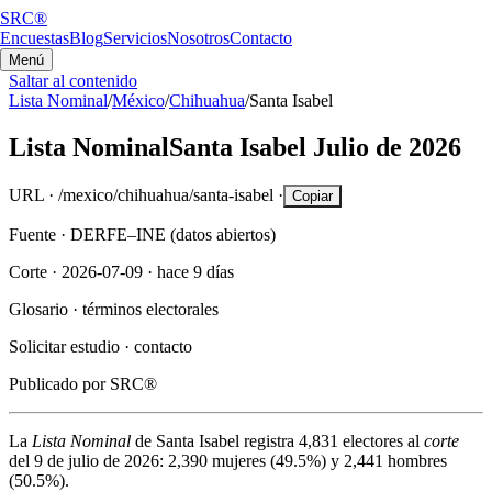
SRC®
Encuestas
Blog
Servicios
Nosotros
Contacto
Menú
Saltar al contenido
Lista Nominal
/
México
/
Chihuahua
/
Santa Isabel
Lista Nominal
Santa Isabel
Julio de 2026
URL ·
/mexico/chihuahua/santa-isabel
·
Copiar
Fuente ·
DERFE–INE (datos abiertos)
Corte ·
2026-07-09
·
hace 9 días
Glosario ·
términos electorales
Solicitar estudio ·
contacto
Publicado por
SRC®
La
Lista Nominal
de
Santa Isabel
registra
4,831
electores al
corte
del
9 de julio de 2026
:
2,390
mujeres (
49.5%
) y
2,441
hombres
(
50.5%
).