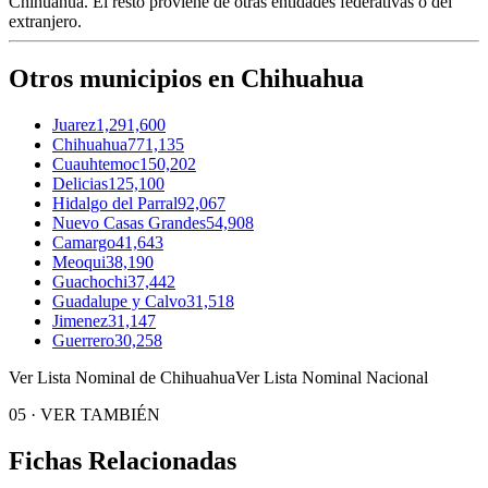
Chihuahua
. El resto proviene de otras entidades federativas o del
extranjero.
Otros municipios en Chihuahua
Juarez
1,291,600
Chihuahua
771,135
Cuauhtemoc
150,202
Delicias
125,100
Hidalgo del Parral
92,067
Nuevo Casas Grandes
54,908
Camargo
41,643
Meoqui
38,190
Guachochi
37,442
Guadalupe y Calvo
31,518
Jimenez
31,147
Guerrero
30,258
Ver Lista Nominal de Chihuahua
Ver Lista Nominal Nacional
05
·
VER TAMBIÉN
Fichas Relacionadas