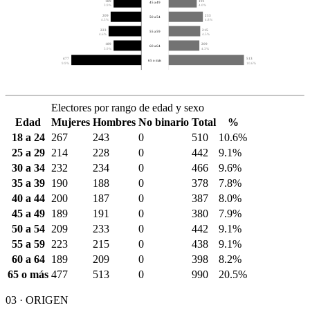
189
191
45 a 49
3.9%
4.0%
209
233
50 a 54
4.3%
4.8%
223
215
55 a 59
4.6%
4.5%
189
209
60 a 64
3.9%
4.3%
477
513
65 o más
9.9%
10.6%
Electores por rango de edad y sexo
Edad
Mujeres
Hombres
No binario
Total
%
18 a 24
267
243
0
510
10.6%
25 a 29
214
228
0
442
9.1%
30 a 34
232
234
0
466
9.6%
35 a 39
190
188
0
378
7.8%
40 a 44
200
187
0
387
8.0%
45 a 49
189
191
0
380
7.9%
50 a 54
209
233
0
442
9.1%
55 a 59
223
215
0
438
9.1%
60 a 64
189
209
0
398
8.2%
65 o más
477
513
0
990
20.5%
03 · ORIGEN