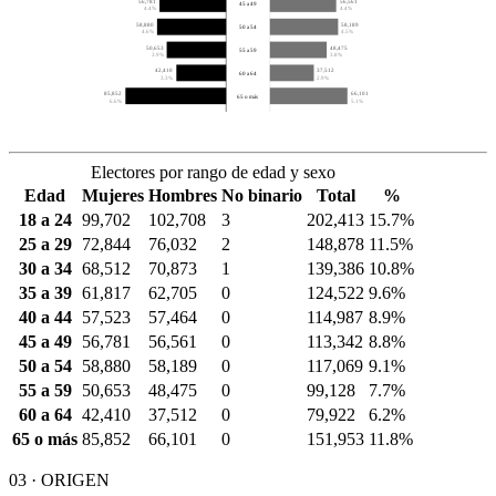
56,781
56,561
45 a 49
4.4%
4.4%
58,880
58,189
50 a 54
4.6%
4.5%
50,653
48,475
55 a 59
3.9%
3.8%
42,410
37,512
60 a 64
3.3%
2.9%
85,852
66,101
65 o más
6.6%
5.1%
Electores por rango de edad y sexo
Edad
Mujeres
Hombres
No binario
Total
%
18 a 24
99,702
102,708
3
202,413
15.7%
25 a 29
72,844
76,032
2
148,878
11.5%
30 a 34
68,512
70,873
1
139,386
10.8%
35 a 39
61,817
62,705
0
124,522
9.6%
40 a 44
57,523
57,464
0
114,987
8.9%
45 a 49
56,781
56,561
0
113,342
8.8%
50 a 54
58,880
58,189
0
117,069
9.1%
55 a 59
50,653
48,475
0
99,128
7.7%
60 a 64
42,410
37,512
0
79,922
6.2%
65 o más
85,852
66,101
0
151,953
11.8%
03 · ORIGEN