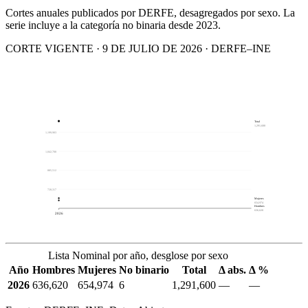
Cortes anuales publicados por DERFE, desagregados por sexo. La
serie incluye a la categoría no binaria desde 2023.
CORTE VIGENTE · 9 DE JULIO DE 2026 · DERFE–INE
Total
1,291,600
1,199,903
1,042,708
885,512
728,317
Mujeres
654,974
Hombres
636,620
2026
Lista Nominal por año, desglose por sexo
Año
Hombres
Mujeres
No binario
Total
Δ abs.
Δ %
2026
636,620
654,974
6
1,291,600
—
—