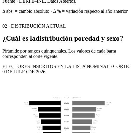
Fuente · DERFE–INE, Datos Abiertos.
Δ abs. = cambio absoluto · Δ % = variación respecto al año anterior.
02 · DISTRIBUCIÓN ACTUAL
¿Cuál es la
distribución por
edad y sexo?
Pirámide por rangos quinquenales. Los valores de cada barra
corresponden al corte vigente.
ELECTORES INSCRITOS EN LA LISTA NOMINAL · CORTE
9 DE JULIO DE 2026
MUJERES
EDAD
HOMBRES
99,702
102,708
18 a 24
7.7%
8.0%
72,844
76,032
25 a 29
5.6%
5.9%
68,512
70,873
30 a 34
5.3%
5.5%
61,817
62,705
35 a 39
4.8%
4.9%
57,523
57,464
40 a 44
4.5%
4.4%