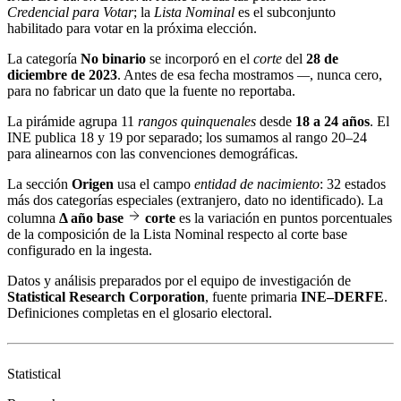
Credencial para Votar
; la
Lista Nominal
es el subconjunto
habilitado para votar en la próxima elección.
La categoría
No binario
se incorporó en el
corte
del
28 de
diciembre de 2023
. Antes de esa fecha mostramos
—
, nunca cero,
para no fabricar un dato que la fuente no reportaba.
La pirámide agrupa 11
rangos quinquenales
desde
18 a 24 años
. El
INE publica 18 y 19 por separado; los sumamos al rango 20–24
para alinearnos con las convenciones demográficas.
La sección
Origen
usa el campo
entidad de nacimiento
: 32 estados
más dos categorías especiales (extranjero, dato no identificado). La
columna
Δ año base
corte
es la variación en puntos porcentuales
de la composición de la Lista Nominal respecto al corte base
configurado en la ingesta.
Datos y análisis preparados por el equipo de investigación de
Statistical Research Corporation
, fuente primaria
INE–DERFE
.
Definiciones completas en el
glosario electoral
.
Statistical