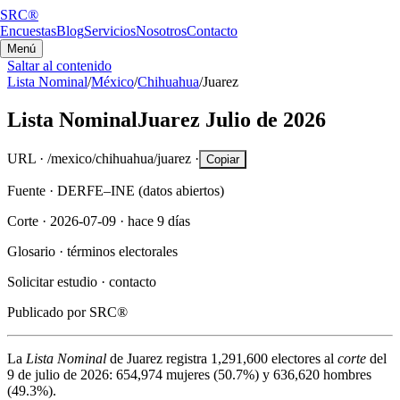
SRC®
Encuestas
Blog
Servicios
Nosotros
Contacto
Menú
Saltar al contenido
Lista Nominal
/
México
/
Chihuahua
/
Juarez
Lista Nominal
Juarez
Julio de 2026
URL ·
/mexico/chihuahua/juarez
·
Copiar
Fuente ·
DERFE–INE (datos abiertos)
Corte ·
2026-07-09
·
hace 9 días
Glosario ·
términos electorales
Solicitar estudio ·
contacto
Publicado por
SRC®
La
Lista Nominal
de
Juarez
registra
1,291,600
electores al
corte
del
9 de julio de 2026
:
654,974
mujeres (
50.7%
) y
636,620
hombres
(
49.3%
).