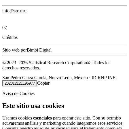
info@src.mx
07
Créditos
Sitio web por
Bimbi Digital
© 2023–
2026
Statistical Research Corporation®.
Todos los
derechos reservados.
San Pedro Garza García, Nuevo León, México
·
ID RNP INE:
Copiar
202312121195977
Aviso de Cookies
Este sitio usa cookies
Usamos cookies
esenciales
para operar este sitio. Con su permiso
activaremos análisis y marketing cuando integremos esos servicios.
Consulta nuestro
aviso-de-privacidad
para el tratamiento completo