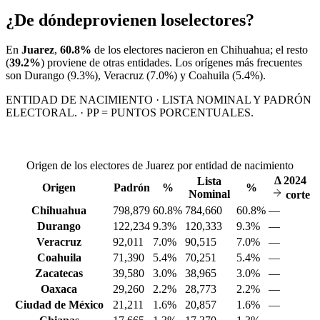
¿De dónde
provienen los
electores?
En
Juarez
,
60.8%
de los electores nacieron en
Chihuahua
; el resto
(
39.2%
) proviene de otras entidades. Los orígenes más frecuentes
son
Durango
(9.3%)
, Veracruz
(7.0%)
y Coahuila
(5.4%)
.
ENTIDAD DE NACIMIENTO · LISTA NOMINAL Y PADRÓN
ELECTORAL. · PP = PUNTOS PORCENTUALES.
Origen de los electores de Juarez por entidad de nacimiento
Δ
2024
Lista
Origen
Padrón
%
%
Nominal
corte
Chihuahua
798,879
60.8%
784,660
60.8%
—
Durango
122,234
9.3%
120,333
9.3%
—
Veracruz
92,011
7.0%
90,515
7.0%
—
Coahuila
71,390
5.4%
70,251
5.4%
—
Zacatecas
39,580
3.0%
38,965
3.0%
—
Oaxaca
29,260
2.2%
28,773
2.2%
—
Ciudad de México
21,211
1.6%
20,857
1.6%
—