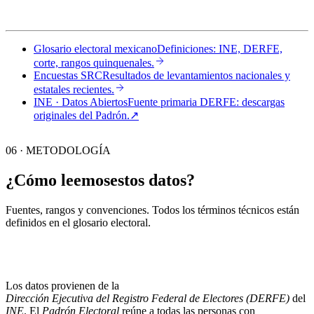
Glosario electoral mexicano
Definiciones: INE, DERFE,
corte, rangos quinquenales.
Encuestas SRC
Resultados de levantamientos nacionales y
estatales recientes.
INE · Datos Abiertos
Fuente primaria DERFE: descargas
originales del Padrón.
↗︎
06 · METODOLOGÍA
¿Cómo leemos
estos datos?
Fuentes, rangos y convenciones. Todos los términos técnicos están
definidos en el
glosario electoral
.
Los datos provienen de la
Dirección Ejecutiva del Registro Federal de Electores (DERFE)
del
INE
. El
Padrón Electoral
reúne a todas las personas con