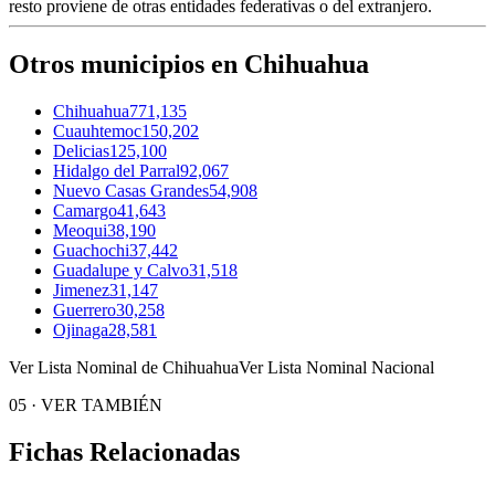
resto proviene de otras entidades federativas o del extranjero.
Otros municipios en Chihuahua
Chihuahua
771,135
Cuauhtemoc
150,202
Delicias
125,100
Hidalgo del Parral
92,067
Nuevo Casas Grandes
54,908
Camargo
41,643
Meoqui
38,190
Guachochi
37,442
Guadalupe y Calvo
31,518
Jimenez
31,147
Guerrero
30,258
Ojinaga
28,581
Ver Lista Nominal de Chihuahua
Ver Lista Nominal Nacional
05
·
VER TAMBIÉN
Fichas Relacionadas