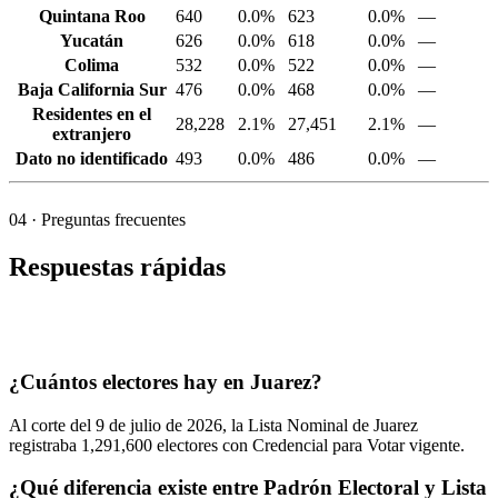
Quintana Roo
640
0.0%
623
0.0%
—
Yucatán
626
0.0%
618
0.0%
—
Colima
532
0.0%
522
0.0%
—
Baja California Sur
476
0.0%
468
0.0%
—
Residentes en el
28,228
2.1%
27,451
2.1%
—
extranjero
Dato no identificado
493
0.0%
486
0.0%
—
04
· Preguntas frecuentes
Respuestas rápidas
¿Cuántos electores hay en Juarez?
Al corte del
9
de julio de
2026,
la Lista Nominal de Juarez
registraba
1,291,600
electores con Credencial para Votar vigente.
¿Qué diferencia existe entre Padrón Electoral y Lista