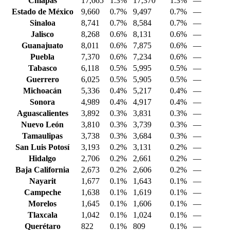
Chiapas
17,665
1.3%
17,370
1.3%
—
Estado de México
9,660
0.7%
9,497
0.7%
—
Sinaloa
8,741
0.7%
8,584
0.7%
—
Jalisco
8,268
0.6%
8,131
0.6%
—
Guanajuato
8,011
0.6%
7,875
0.6%
—
Puebla
7,370
0.6%
7,234
0.6%
—
Tabasco
6,118
0.5%
5,995
0.5%
—
Guerrero
6,025
0.5%
5,905
0.5%
—
Michoacán
5,336
0.4%
5,217
0.4%
—
Sonora
4,989
0.4%
4,917
0.4%
—
Aguascalientes
3,892
0.3%
3,831
0.3%
—
Nuevo León
3,810
0.3%
3,739
0.3%
—
Tamaulipas
3,738
0.3%
3,684
0.3%
—
San Luis Potosí
3,193
0.2%
3,131
0.2%
—
Hidalgo
2,706
0.2%
2,661
0.2%
—
Baja California
2,673
0.2%
2,606
0.2%
—
Nayarit
1,677
0.1%
1,643
0.1%
—
Campeche
1,638
0.1%
1,619
0.1%
—
Morelos
1,645
0.1%
1,606
0.1%
—
Tlaxcala
1,042
0.1%
1,024
0.1%
—
Querétaro
822
0.1%
809
0.1%
—