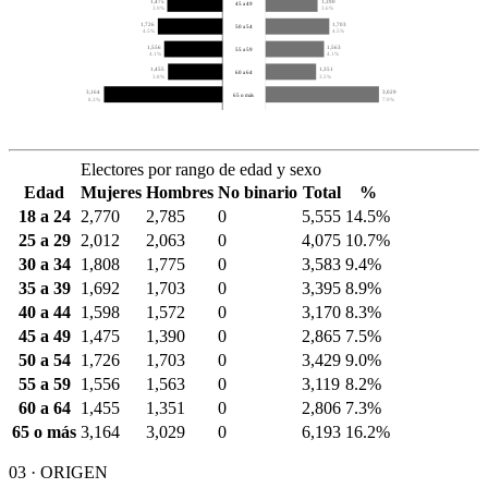
1,475
1,390
45 a 49
3.9%
3.6%
1,726
1,703
50 a 54
4.5%
4.5%
1,556
1,563
55 a 59
4.1%
4.1%
1,455
1,351
60 a 64
3.8%
3.5%
3,164
3,029
65 o más
8.3%
7.9%
Electores por rango de edad y sexo
Edad
Mujeres
Hombres
No binario
Total
%
18 a 24
2,770
2,785
0
5,555
14.5%
25 a 29
2,012
2,063
0
4,075
10.7%
30 a 34
1,808
1,775
0
3,583
9.4%
35 a 39
1,692
1,703
0
3,395
8.9%
40 a 44
1,598
1,572
0
3,170
8.3%
45 a 49
1,475
1,390
0
2,865
7.5%
50 a 54
1,726
1,703
0
3,429
9.0%
55 a 59
1,556
1,563
0
3,119
8.2%
60 a 64
1,455
1,351
0
2,806
7.3%
65 o más
3,164
3,029
0
6,193
16.2%
03 · ORIGEN