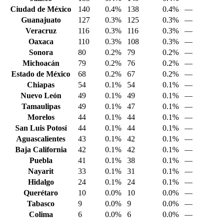
Ciudad de México
140
0.4%
138
0.4%
—
Guanajuato
127
0.3%
125
0.3%
—
Veracruz
116
0.3%
116
0.3%
—
Oaxaca
110
0.3%
108
0.3%
—
Sonora
80
0.2%
79
0.2%
—
Michoacán
79
0.2%
76
0.2%
—
Estado de México
68
0.2%
67
0.2%
—
Chiapas
54
0.1%
54
0.1%
—
Nuevo León
49
0.1%
49
0.1%
—
Tamaulipas
49
0.1%
47
0.1%
—
Morelos
44
0.1%
44
0.1%
—
San Luis Potosí
44
0.1%
44
0.1%
—
Aguascalientes
43
0.1%
42
0.1%
—
Baja California
42
0.1%
42
0.1%
—
Puebla
41
0.1%
38
0.1%
—
Nayarit
33
0.1%
31
0.1%
—
Hidalgo
24
0.1%
24
0.1%
—
Querétaro
10
0.0%
10
0.0%
—
Tabasco
9
0.0%
9
0.0%
—
Colima
6
0.0%
6
0.0%
—