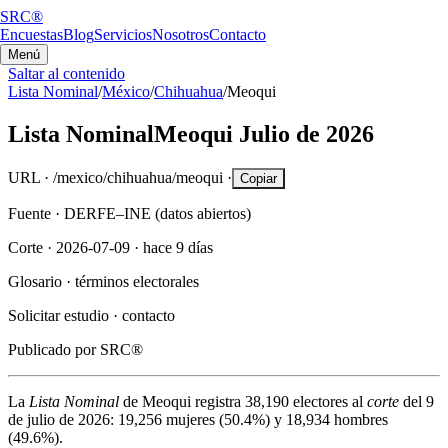
SRC®
Encuestas
Blog
Servicios
Nosotros
Contacto
Menú
Saltar al contenido
Lista Nominal
/
México
/
Chihuahua
/
Meoqui
Lista Nominal
Meoqui
Julio de 2026
URL ·
/mexico/chihuahua/meoqui
·
Copiar
Fuente ·
DERFE–INE (datos abiertos)
Corte ·
2026-07-09
·
hace 9 días
Glosario ·
términos electorales
Solicitar estudio ·
contacto
Publicado por
SRC®
La
Lista Nominal
de
Meoqui
registra
38,190
electores al
corte
del
9
de julio de 2026
:
19,256
mujeres (
50.4%
) y
18,934
hombres
(
49.6%
).