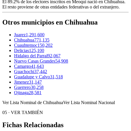
El
89.2%
de los electores inscritos en Meoqui nació en
Chihuahua
.
El resto proviene de otras entidades federativas o del extranjero.
Otros municipios en Chihuahua
Juarez
1,291,600
Chihuahua
771,135
Cuauhtemoc
150,202
Delicias
125,100
Hidalgo del Parral
92,067
Nuevo Casas Grandes
54,908
Camargo
41,643
Guachochi
37,442
Guadalupe y Calvo
31,518
Jimenez
31,147
Guerrero
30,258
Ojinaga
28,581
Ver Lista Nominal de Chihuahua
Ver Lista Nominal Nacional
05
·
VER TAMBIÉN
Fichas Relacionadas