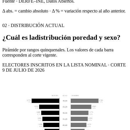
Fuente · DERFE–INE, Datos Abiertos.
Δ abs. = cambio absoluto · Δ % = variación respecto al año anterior.
02 · DISTRIBUCIÓN ACTUAL
¿Cuál es la
distribución por
edad y sexo?
Pirámide por rangos quinquenales. Los valores de cada barra
corresponden al corte vigente.
ELECTORES INSCRITOS EN LA LISTA NOMINAL · CORTE
9 DE JULIO DE 2026
MUJERES
EDAD
HOMBRES
2,770
2,785
18 a 24
7.3%
7.3%
2,012
2,063
25 a 29
5.3%
5.4%
1,808
1,775
30 a 34
4.7%
4.6%
1,692
1,703
35 a 39
4.4%
4.5%
1,598
1,572
40 a 44
4.2%
4.1%