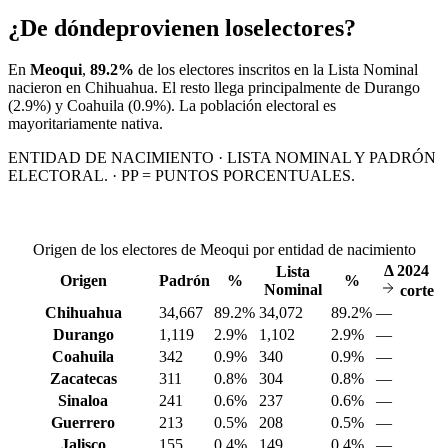
¿De dónde
provienen los
electores?
En
Meoqui
,
89.2%
de los electores inscritos en la Lista Nominal
nacieron en
Chihuahua
. El resto llega principalmente de
Durango
(2.9%)
y Coahuila
(0.9%)
. La población electoral es
mayoritariamente nativa.
ENTIDAD DE NACIMIENTO · LISTA NOMINAL Y PADRÓN
ELECTORAL. · PP = PUNTOS PORCENTUALES.
Origen de los electores de Meoqui por entidad de nacimiento
Δ
2024
Lista
Origen
Padrón
%
%
Nominal
corte
Chihuahua
34,667
89.2%
34,072
89.2%
—
Durango
1,119
2.9%
1,102
2.9%
—
Coahuila
342
0.9%
340
0.9%
—
Zacatecas
311
0.8%
304
0.8%
—
Sinaloa
241
0.6%
237
0.6%
—
Guerrero
213
0.5%
208
0.5%
—
Jalisco
155
0.4%
149
0.4%
—