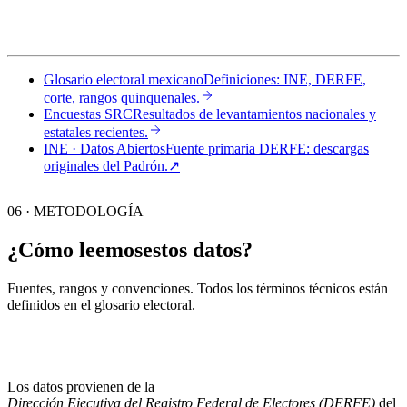
Glosario electoral mexicano
Definiciones: INE, DERFE,
corte, rangos quinquenales.
Encuestas SRC
Resultados de levantamientos nacionales y
estatales recientes.
INE · Datos Abiertos
Fuente primaria DERFE: descargas
originales del Padrón.
↗︎
06 · METODOLOGÍA
¿Cómo leemos
estos datos?
Fuentes, rangos y convenciones. Todos los términos técnicos están
definidos en el
glosario electoral
.
Los datos provienen de la
Dirección Ejecutiva del Registro Federal de Electores (DERFE)
del