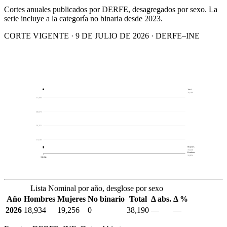
Cortes anuales publicados por DERFE, desagregados por sexo. La
serie incluye a la categoría no binaria desde 2023.
CORTE VIGENTE · 9 DE JULIO DE 2026 · DERFE–INE
Total
38,190
35,494
30,873
26,251
21,630
Mujeres
19,256
Hombres
18,934
2026
Lista Nominal por año, desglose por sexo
Año
Hombres
Mujeres
No binario
Total
Δ abs.
Δ %
2026
18,934
19,256
0
38,190
—
—