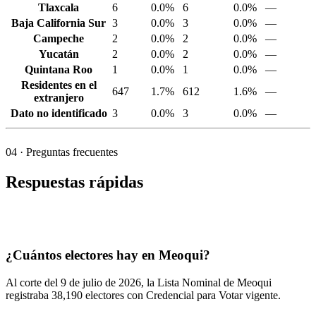
Tlaxcala
6
0.0%
6
0.0%
—
Baja California Sur
3
0.0%
3
0.0%
—
Campeche
2
0.0%
2
0.0%
—
Yucatán
2
0.0%
2
0.0%
—
Quintana Roo
1
0.0%
1
0.0%
—
Residentes en el
647
1.7%
612
1.6%
—
extranjero
Dato no identificado
3
0.0%
3
0.0%
—
04
· Preguntas frecuentes
Respuestas rápidas
¿Cuántos electores hay en Meoqui?
Al corte del
9
de julio de
2026,
la Lista Nominal de Meoqui
registraba
38,190
electores con Credencial para Votar vigente.