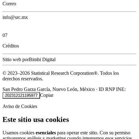
Correo
info@src.mx
07
Créditos
Sitio web por
Bimbi Digital
© 2023–
2026
Statistical Research Corporation®.
Todos los
derechos reservados.
San Pedro Garza García, Nuevo León, México
·
ID RNP INE:
Copiar
202312121195977
Aviso de Cookies
Este sitio usa cookies
Usamos cookies
esenciales
para operar este sitio. Con su permiso
activaremos análisis y marketing cuando integremos esos servicios.