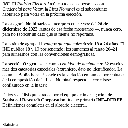
INE
. El
Padrón Electoral
reúne a todas las personas con
Credencial para Votar
; la
Lista Nominal
es el subconjunto
habilitado para votar en la próxima elección.
La categoría
No binario
se incorporó en el
corte
del
28 de
diciembre de 2023
. Antes de esa fecha mostramos
—
, nunca cero,
para no fabricar un dato que la fuente no reportaba.
La pirámide agrupa 11
rangos quinquenales
desde
18 a 24 años
. El
INE publica 18 y 19 por separado; los sumamos al rango 20–24
para alinearnos con las convenciones demográficas.
La sección
Origen
usa el campo
entidad de nacimiento
: 32 estados
más dos categorías especiales (extranjero, dato no identificado). La
columna
Δ año base
corte
es la variación en puntos porcentuales
de la composición de la Lista Nominal respecto al corte base
configurado en la ingesta.
Datos y análisis preparados por el equipo de investigación de
Statistical Research Corporation
, fuente primaria
INE–DERFE
.
Definiciones completas en el
glosario electoral
.
Statistical