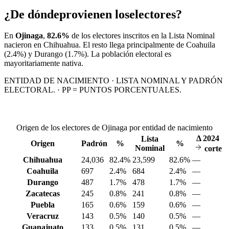
¿De dónde
provienen los
electores?
En
Ojinaga
,
82.6%
de los electores inscritos en la Lista Nominal
nacieron en
Chihuahua
. El resto llega principalmente de
Coahuila
(2.4%)
y Durango
(1.7%)
. La población electoral es
mayoritariamente nativa.
ENTIDAD DE NACIMIENTO · LISTA NOMINAL Y PADRÓN
ELECTORAL. · PP = PUNTOS PORCENTUALES.
Origen de los electores de Ojinaga por entidad de nacimiento
Δ
2024
Lista
Origen
Padrón
%
%
Nominal
corte
Chihuahua
24,036
82.4%
23,599
82.6%
—
Coahuila
697
2.4%
684
2.4%
—
Durango
487
1.7%
478
1.7%
—
Zacatecas
245
0.8%
241
0.8%
—
Puebla
165
0.6%
159
0.6%
—
Veracruz
143
0.5%
140
0.5%
—
Guanajuato
133
0.5%
131
0.5%
—