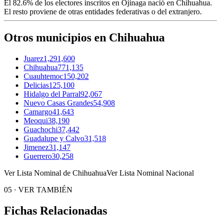
El
82.6%
de los electores inscritos en Ojinaga nació en
Chihuahua
.
El resto proviene de otras entidades federativas o del extranjero.
Otros municipios en Chihuahua
Juarez
1,291,600
Chihuahua
771,135
Cuauhtemoc
150,202
Delicias
125,100
Hidalgo del Parral
92,067
Nuevo Casas Grandes
54,908
Camargo
41,643
Meoqui
38,190
Guachochi
37,442
Guadalupe y Calvo
31,518
Jimenez
31,147
Guerrero
30,258
Ver Lista Nominal de Chihuahua
Ver Lista Nominal Nacional
05
·
VER TAMBIÉN
Fichas Relacionadas