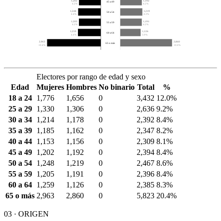
1,202
1,192
45 a 49
4.2%
4.2%
1,248
1,219
50 a 54
4.4%
4.3%
1,205
1,191
55 a 59
4.2%
4.2%
1,259
1,126
60 a 64
4.4%
3.9%
2,963
2,860
65 o más
10.4%
10.0%
Electores por rango de edad y sexo
Edad
Mujeres
Hombres
No binario
Total
%
18 a 24
1,776
1,656
0
3,432
12.0%
25 a 29
1,330
1,306
0
2,636
9.2%
30 a 34
1,214
1,178
0
2,392
8.4%
35 a 39
1,185
1,162
0
2,347
8.2%
40 a 44
1,153
1,156
0
2,309
8.1%
45 a 49
1,202
1,192
0
2,394
8.4%
50 a 54
1,248
1,219
0
2,467
8.6%
55 a 59
1,205
1,191
0
2,396
8.4%
60 a 64
1,259
1,126
0
2,385
8.3%
65 o más
2,963
2,860
0
5,823
20.4%
03 · ORIGEN