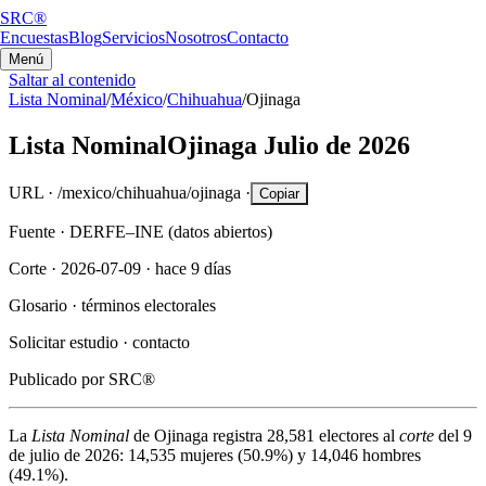
SRC®
Encuestas
Blog
Servicios
Nosotros
Contacto
Menú
Saltar al contenido
Lista Nominal
/
México
/
Chihuahua
/
Ojinaga
Lista Nominal
Ojinaga
Julio de 2026
URL ·
/mexico/chihuahua/ojinaga
·
Copiar
Fuente ·
DERFE–INE (datos abiertos)
Corte ·
2026-07-09
·
hace 9 días
Glosario ·
términos electorales
Solicitar estudio ·
contacto
Publicado por
SRC®
La
Lista Nominal
de
Ojinaga
registra
28,581
electores al
corte
del
9
de julio de 2026
:
14,535
mujeres (
50.9%
) y
14,046
hombres
(
49.1%
).