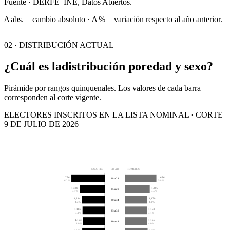
Fuente · DERFE–INE, Datos Abiertos.
Δ abs. = cambio absoluto · Δ % = variación respecto al año anterior.
02 · DISTRIBUCIÓN ACTUAL
¿Cuál es la
distribución por
edad y sexo?
Pirámide por rangos quinquenales. Los valores de cada barra
corresponden al corte vigente.
ELECTORES INSCRITOS EN LA LISTA NOMINAL · CORTE
9 DE JULIO DE 2026
MUJERES
EDAD
HOMBRES
1,776
1,656
18 a 24
6.2%
5.8%
1,330
1,306
25 a 29
4.7%
4.6%
1,214
1,178
30 a 34
4.2%
4.1%
1,185
1,162
35 a 39
4.1%
4.1%
1,153
1,156
40 a 44
4.0%
4.0%