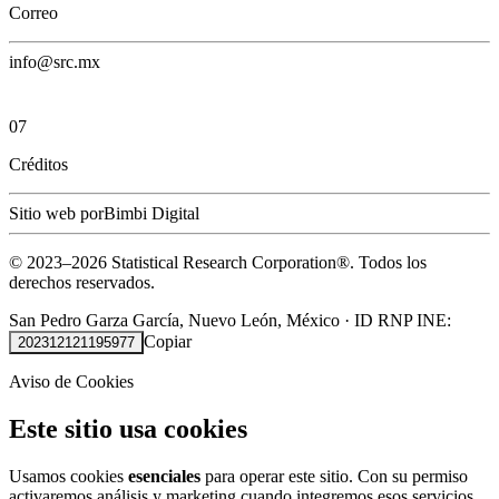
Correo
info@src.mx
07
Créditos
Sitio web por
Bimbi Digital
© 2023–
2026
Statistical Research Corporation®.
Todos los
derechos reservados.
San Pedro Garza García, Nuevo León, México
·
ID RNP INE:
Copiar
202312121195977
Aviso de Cookies
Este sitio usa cookies
Usamos cookies
esenciales
para operar este sitio. Con su permiso
activaremos análisis y marketing cuando integremos esos servicios.