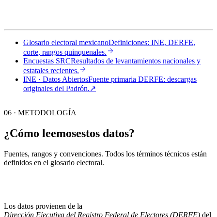
Glosario electoral mexicano
Definiciones: INE, DERFE,
corte, rangos quinquenales.
Encuestas SRC
Resultados de levantamientos nacionales y
estatales recientes.
INE · Datos Abiertos
Fuente primaria DERFE: descargas
originales del Padrón.
↗︎
06 · METODOLOGÍA
¿Cómo leemos
estos datos?
Fuentes, rangos y convenciones. Todos los términos técnicos están
definidos en el
glosario electoral
.
Los datos provienen de la
Dirección Ejecutiva del Registro Federal de Electores (DERFE)
del