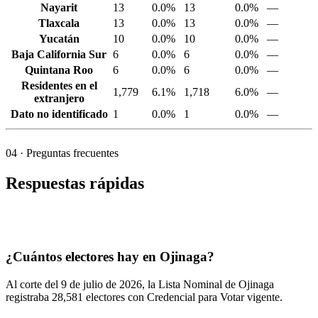
Nayarit
13
0.0%
13
0.0%
—
Tlaxcala
13
0.0%
13
0.0%
—
Yucatán
10
0.0%
10
0.0%
—
Baja California Sur
6
0.0%
6
0.0%
—
Quintana Roo
6
0.0%
6
0.0%
—
Residentes en el
1,779
6.1%
1,718
6.0%
—
extranjero
Dato no identificado
1
0.0%
1
0.0%
—
04
· Preguntas frecuentes
Respuestas rápidas
¿Cuántos electores hay en Ojinaga?
Al corte del
9
de julio de
2026,
la Lista Nominal de Ojinaga
registraba
28,581
electores con Credencial para Votar vigente.