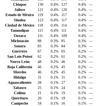
Chiapas
130
0.4%
127
0.4%
—
Jalisco
121
0.4%
120
0.4%
—
Estado de México
119
0.4%
117
0.4%
—
Sinaloa
123
0.4%
117
0.4%
—
Ciudad de México
118
0.4%
114
0.4%
—
Tamaulipas
115
0.4%
111
0.4%
—
Oaxaca
111
0.4%
109
0.4%
—
Michoacán
88
0.3%
85
0.3%
—
Sonora
85
0.3%
84
0.3%
—
Guerrero
67
0.2%
65
0.2%
—
San Luis Potosí
62
0.2%
61
0.2%
—
Nuevo León
48
0.2%
46
0.2%
—
Baja California
46
0.2%
45
0.2%
—
Morelos
46
0.2%
45
0.2%
—
Hidalgo
31
0.1%
31
0.1%
—
Aguascalientes
28
0.1%
27
0.1%
—
Tabasco
25
0.1%
24
0.1%
—
Colima
21
0.1%
19
0.1%
—
Querétaro
20
0.1%
19
0.1%
—
Campeche
18
0.1%
16
0.1%
—