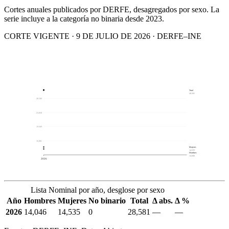
Cortes anuales publicados por DERFE, desagregados por sexo. La
serie incluye a la categoría no binaria desde 2023.
CORTE VIGENTE · 9 DE JULIO DE 2026 · DERFE–INE
Total
28,581
26,546
23,058
19,569
16,081
Mujeres
14,535
Hombres
14,046
2026
Lista Nominal por año, desglose por sexo
Año
Hombres
Mujeres
No binario
Total
Δ abs.
Δ %
2026
14,046
14,535
0
28,581
—
—