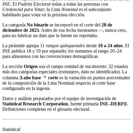
INE
. El
Padrón Electoral
reúne a todas las personas con
Credencial para Votar
; la
Lista Nominal
es el subconjunto
habilitado para votar en la próxima elección.
La categoría
No binario
se incorporó en el
corte
del
28 de
diciembre de 2023
. Antes de esa fecha mostramos
—
, nunca cero,
para no fabricar un dato que la fuente no reportaba.
La pirámide agrupa 11
rangos quinquenales
desde
18 a 24 años
. El
INE publica 18 y 19 por separado; los sumamos al rango 20–24
para alinearnos con las convenciones demográficas.
La sección
Origen
usa el campo
entidad de nacimiento
: 32 estados
más dos categorías especiales (extranjero, dato no identificado). La
columna
Δ año base
corte
es la variación en puntos porcentuales
de la composición de la Lista Nominal respecto al corte base
configurado en la ingesta.
Datos y análisis preparados por el equipo de investigación de
Statistical Research Corporation
, fuente primaria
INE–DERFE
.
Definiciones completas en el
glosario electoral
.
Statistical