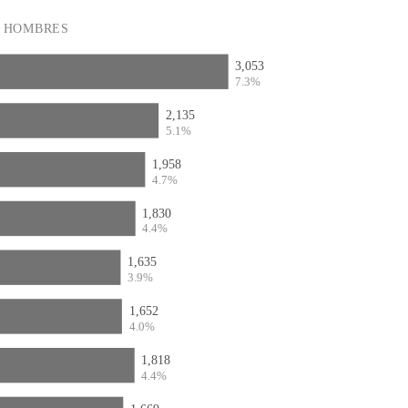
HOMBRES
3,053
7.3%
2,135
5.1%
1,958
4.7%
1,830
4.4%
1,635
3.9%
1,652
4.0%
1,818
4.4%