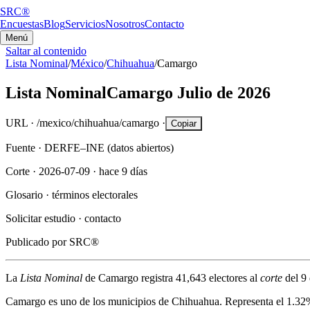
SRC®
Encuestas
Blog
Servicios
Nosotros
Contacto
Menú
Saltar al contenido
Lista Nominal
/
México
/
Chihuahua
/
Camargo
Lista Nominal
Camargo
Julio de 2026
URL ·
/mexico/chihuahua/camargo
·
Copiar
Fuente ·
DERFE–INE (datos abiertos)
Corte ·
2026-07-09
·
hace 9 días
Glosario ·
términos electorales
Solicitar estudio ·
contacto
Publicado por
SRC®
La
Lista Nominal
de
Camargo
registra
41,643
electores al
corte
del
9 
Camargo
es uno de los municipios de
Chihuahua
. Representa el
1.32