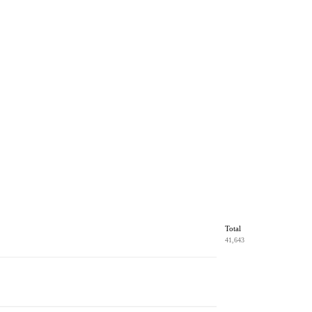
Total
41,643