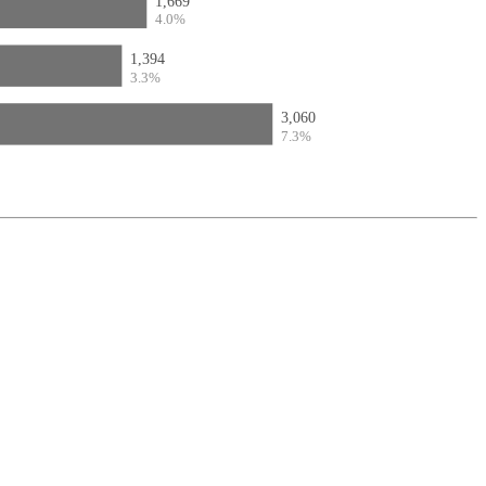
1,669
4.0%
1,394
3.3%
3,060
7.3%