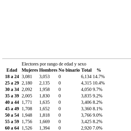
Electores por rango de edad y sexo
Edad
Mujeres
Hombres
No binario
Total
%
18 a 24
3,081
3,053
0
6,134
14.7%
25 a 29
2,180
2,135
0
4,315
10.4%
30 a 34
2,092
1,958
0
4,050
9.7%
35 a 39
2,005
1,830
0
3,835
9.2%
40 a 44
1,771
1,635
0
3,406
8.2%
45 a 49
1,708
1,652
0
3,360
8.1%
50 a 54
1,948
1,818
0
3,766
9.0%
55 a 59
1,756
1,669
0
3,425
8.2%
60 a 64
1,526
1,394
0
2,920
7.0%