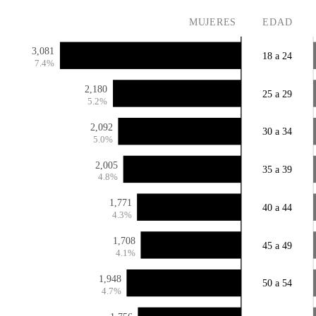
MUJERES
EDAD
3,081
18 a 24
7.4%
2,180
25 a 29
5.2%
2,092
30 a 34
5.0%
2,005
35 a 39
4.8%
1,771
40 a 44
4.3%
1,708
45 a 49
4.1%
1,948
50 a 54
4.7%