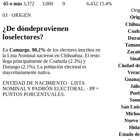
65 o más
3,372
3,060
0
6,432
15.4%
Orig
03 · ORIGEN
Orig
Chihu
¿De dónde
provienen
Coahu
los
electores?
Dura
Tamaul
En
Camargo
,
90.2%
de los electores inscritos en
Zacat
la Lista Nominal nacieron en
Chihuahua
. El resto
Sina
llega principalmente de
Coahuila
(2.3%)
y
Ciudad de
Durango
(2.1%)
. La población electoral es
Verac
mayoritariamente nativa.
Guana
ENTIDAD DE NACIMIENTO · LISTA
Jali
NOMINAL Y PADRÓN ELECTORAL. · PP =
Pueb
PUNTOS PORCENTUALES.
Son
San Luis
Micho
Nuevo
Hida
Estado de