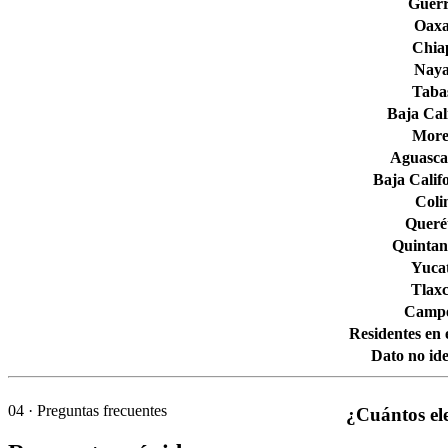
Guerr
Oax
Chia
Naya
Taba
Baja Cal
More
Aguascal
Baja Calif
Col
Queré
Quintan
Yuca
Tlaxc
Camp
Residentes en 
Dato no ide
04
· Preguntas frecuentes
¿Cuántos el