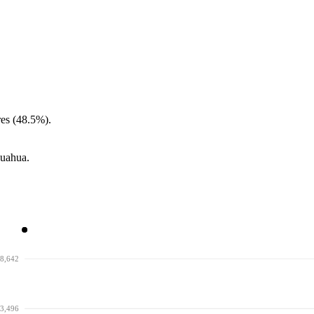
es (48.5%).
huahua.
8,642
3,496