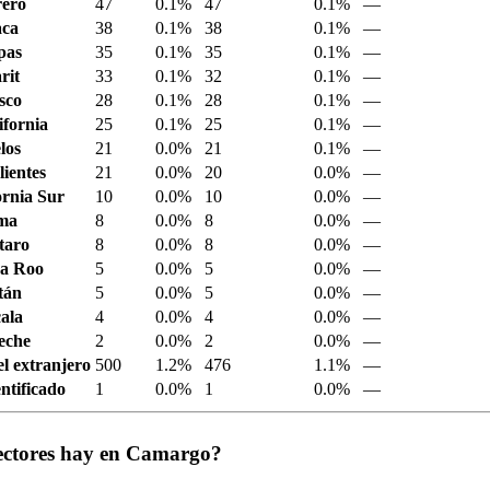
ero
47
0.1%
47
0.1%
—
aca
38
0.1%
38
0.1%
—
pas
35
0.1%
35
0.1%
—
rit
33
0.1%
32
0.1%
—
sco
28
0.1%
28
0.1%
—
ifornia
25
0.1%
25
0.1%
—
los
21
0.0%
21
0.1%
—
ientes
21
0.0%
20
0.0%
—
ornia Sur
10
0.0%
10
0.0%
—
ima
8
0.0%
8
0.0%
—
taro
8
0.0%
8
0.0%
—
a Roo
5
0.0%
5
0.0%
—
tán
5
0.0%
5
0.0%
—
ala
4
0.0%
4
0.0%
—
eche
2
0.0%
2
0.0%
—
el extranjero
500
1.2%
476
1.1%
—
ntificado
1
0.0%
1
0.0%
—
ectores hay en Camargo?