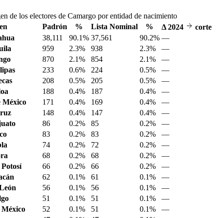
en de los electores de Camargo por entidad de nacimiento
en
Padrón
%
Lista Nominal
%
Δ
2024
corte
ahua
38,111
90.1%
37,561
90.2%
—
ila
959
2.3%
938
2.3%
—
ngo
870
2.1%
854
2.1%
—
ipas
233
0.6%
224
0.5%
—
ecas
208
0.5%
205
0.5%
—
loa
188
0.4%
187
0.4%
—
 México
171
0.4%
169
0.4%
—
ruz
148
0.4%
147
0.4%
—
juato
86
0.2%
85
0.2%
—
sco
83
0.2%
83
0.2%
—
la
74
0.2%
72
0.2%
—
ora
68
0.2%
68
0.2%
—
 Potosí
66
0.2%
66
0.2%
—
acán
62
0.1%
61
0.1%
—
 León
56
0.1%
56
0.1%
—
lgo
51
0.1%
51
0.1%
—
 México
52
0.1%
51
0.1%
—