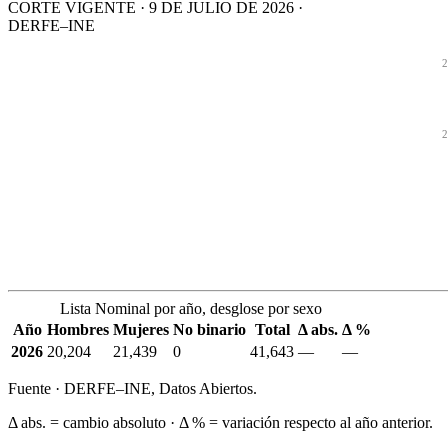
CORTE VIGENTE · 9 DE JULIO DE 2026 ·
DERFE–INE
2
2
Lista Nominal por año, desglose por sexo
Año
Hombres
Mujeres
No binario
Total
Δ abs.
Δ %
2026
20,204
21,439
0
41,643
—
—
Fuente · DERFE–INE, Datos Abiertos.
Δ abs. = cambio absoluto · Δ % = variación respecto al año anterior.