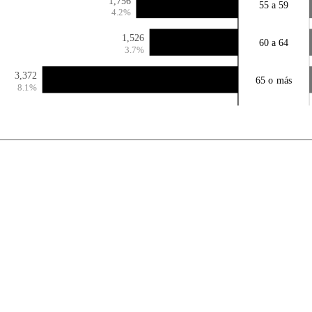
1,756
55 a 59
4.2%
1,526
60 a 64
3.7%
3,372
65 o más
8.1%