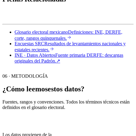
Glosario electoral mexicano
Definiciones: INE, DERFE,
corte, rangos quinquenales.
Encuestas SRC
Resultados de levantamientos nacionales y
estatales recientes.
INE · Datos Abiertos
Fuente primaria DERFE: descargas
originales del Padrón.
↗︎
06 · METODOLOGÍA
¿Cómo leemos
estos datos?
Fuentes, rangos y convenciones. Todos los términos técnicos están
definidos en el
glosario electoral
.
Los datos provienen de la