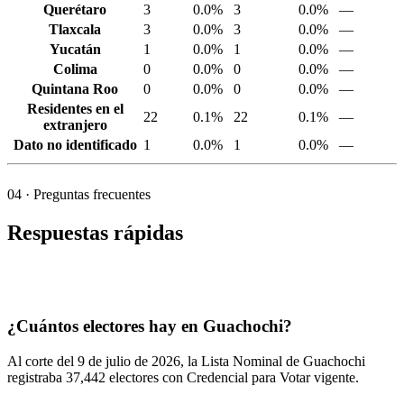
Querétaro
3
0.0%
3
0.0%
—
Tlaxcala
3
0.0%
3
0.0%
—
Yucatán
1
0.0%
1
0.0%
—
Colima
0
0.0%
0
0.0%
—
Quintana Roo
0
0.0%
0
0.0%
—
Residentes en el
22
0.1%
22
0.1%
—
extranjero
Dato no identificado
1
0.0%
1
0.0%
—
04
· Preguntas frecuentes
Respuestas rápidas
¿Cuántos electores hay en Guachochi?
Al corte del
9
de julio de
2026,
la Lista Nominal de Guachochi
registraba
37,442
electores con Credencial para Votar vigente.