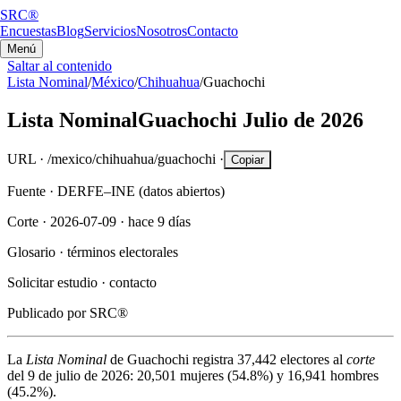
SRC®
Encuestas
Blog
Servicios
Nosotros
Contacto
Menú
Saltar al contenido
Lista Nominal
/
México
/
Chihuahua
/
Guachochi
Lista Nominal
Guachochi
Julio de 2026
URL ·
/mexico/chihuahua/guachochi
·
Copiar
Fuente ·
DERFE–INE (datos abiertos)
Corte ·
2026-07-09
·
hace 9 días
Glosario ·
términos electorales
Solicitar estudio ·
contacto
Publicado por
SRC®
La
Lista Nominal
de
Guachochi
registra
37,442
electores al
corte
del
9 de julio de 2026
:
20,501
mujeres (
54.8%
) y
16,941
hombres
(
45.2%
).