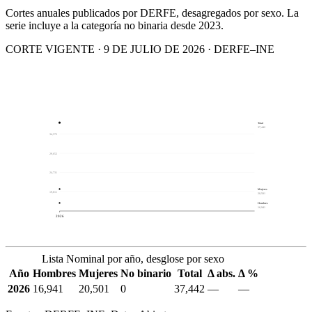
Cortes anuales publicados por DERFE, desagregados por sexo. La
serie incluye a la categoría no binaria desde 2023.
CORTE VIGENTE · 9 DE JULIO DE 2026 · DERFE–INE
Total
37,442
34,572
29,652
24,731
Mujeres
19,811
20,501
Hombres
16,941
2026
Lista Nominal por año, desglose por sexo
Año
Hombres
Mujeres
No binario
Total
Δ abs.
Δ %
2026
16,941
20,501
0
37,442
—
—