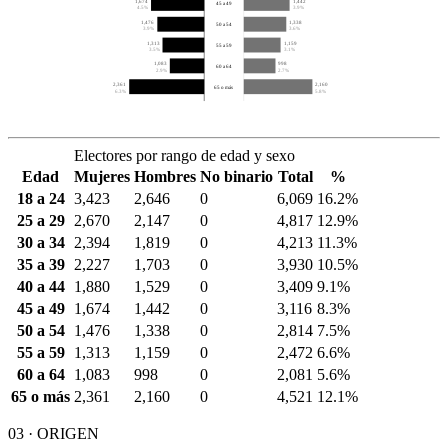
1,674
1,442
45 a 49
4.5%
3.9%
1,476
1,338
50 a 54
3.9%
3.6%
1,313
1,159
55 a 59
3.5%
3.1%
1,083
998
60 a 64
2.9%
2.7%
2,361
2,160
65 o más
6.3%
5.8%
Electores por rango de edad y sexo
Edad
Mujeres
Hombres
No binario
Total
%
18 a 24
3,423
2,646
0
6,069
16.2%
25 a 29
2,670
2,147
0
4,817
12.9%
30 a 34
2,394
1,819
0
4,213
11.3%
35 a 39
2,227
1,703
0
3,930
10.5%
40 a 44
1,880
1,529
0
3,409
9.1%
45 a 49
1,674
1,442
0
3,116
8.3%
50 a 54
1,476
1,338
0
2,814
7.5%
55 a 59
1,313
1,159
0
2,472
6.6%
60 a 64
1,083
998
0
2,081
5.6%
65 o más
2,361
2,160
0
4,521
12.1%
03 · ORIGEN