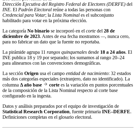
Dirección Ejecutiva del Registro Federal de Electores (DERFE)
del
INE
. El
Padrón Electoral
reúne a todas las personas con
Credencial para Votar
; la
Lista Nominal
es el subconjunto
habilitado para votar en la próxima elección.
La categoría
No binario
se incorporó en el
corte
del
28 de
diciembre de 2023
. Antes de esa fecha mostramos
—
, nunca cero,
para no fabricar un dato que la fuente no reportaba.
La pirámide agrupa 11
rangos quinquenales
desde
18 a 24 años
. El
INE publica 18 y 19 por separado; los sumamos al rango 20–24
para alinearnos con las convenciones demográficas.
La sección
Origen
usa el campo
entidad de nacimiento
: 32 estados
más dos categorías especiales (extranjero, dato no identificado). La
columna
Δ año base
corte
es la variación en puntos porcentuales
de la composición de la Lista Nominal respecto al corte base
configurado en la ingesta.
Datos y análisis preparados por el equipo de investigación de
Statistical Research Corporation
, fuente primaria
INE–DERFE
.
Definiciones completas en el
glosario electoral
.