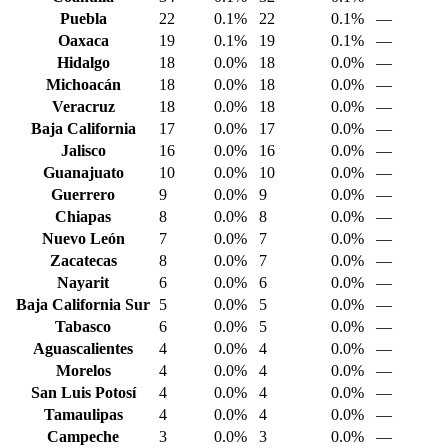
Puebla
22
0.1%
22
0.1%
—
Oaxaca
19
0.1%
19
0.1%
—
Hidalgo
18
0.0%
18
0.0%
—
Michoacán
18
0.0%
18
0.0%
—
Veracruz
18
0.0%
18
0.0%
—
Baja California
17
0.0%
17
0.0%
—
Jalisco
16
0.0%
16
0.0%
—
Guanajuato
10
0.0%
10
0.0%
—
Guerrero
9
0.0%
9
0.0%
—
Chiapas
8
0.0%
8
0.0%
—
Nuevo León
7
0.0%
7
0.0%
—
Zacatecas
8
0.0%
7
0.0%
—
Nayarit
6
0.0%
6
0.0%
—
Baja California Sur
5
0.0%
5
0.0%
—
Tabasco
6
0.0%
5
0.0%
—
Aguascalientes
4
0.0%
4
0.0%
—
Morelos
4
0.0%
4
0.0%
—
San Luis Potosí
4
0.0%
4
0.0%
—
Tamaulipas
4
0.0%
4
0.0%
—
Campeche
3
0.0%
3
0.0%
—