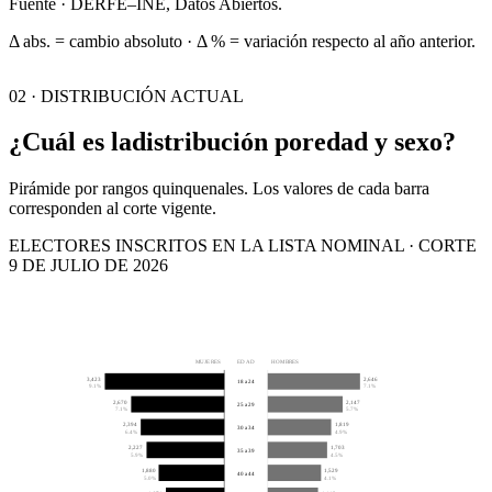
Fuente · DERFE–INE, Datos Abiertos.
Δ abs. = cambio absoluto · Δ % = variación respecto al año anterior.
02 · DISTRIBUCIÓN ACTUAL
¿Cuál es la
distribución por
edad y sexo?
Pirámide por rangos quinquenales. Los valores de cada barra
corresponden al corte vigente.
ELECTORES INSCRITOS EN LA LISTA NOMINAL · CORTE
9 DE JULIO DE 2026
MUJERES
EDAD
HOMBRES
3,423
2,646
18 a 24
9.1%
7.1%
2,670
2,147
25 a 29
7.1%
5.7%
2,394
1,819
30 a 34
6.4%
4.9%
2,227
1,703
35 a 39
5.9%
4.5%
1,880
1,529
40 a 44
5.0%
4.1%