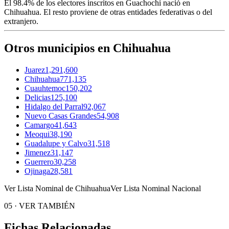
El
98.4%
de los electores inscritos en Guachochi nació en
Chihuahua
. El resto proviene de otras entidades federativas o del
extranjero.
Otros municipios en Chihuahua
Juarez
1,291,600
Chihuahua
771,135
Cuauhtemoc
150,202
Delicias
125,100
Hidalgo del Parral
92,067
Nuevo Casas Grandes
54,908
Camargo
41,643
Meoqui
38,190
Guadalupe y Calvo
31,518
Jimenez
31,147
Guerrero
30,258
Ojinaga
28,581
Ver Lista Nominal de Chihuahua
Ver Lista Nominal Nacional
05
·
VER TAMBIÉN
Fichas Relacionadas