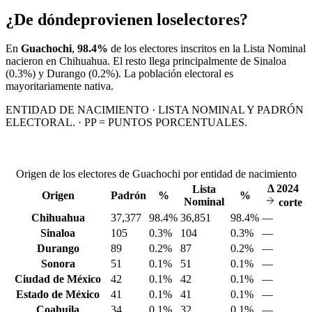
¿De dónde
provienen los
electores?
En
Guachochi
,
98.4%
de los electores inscritos en la Lista Nominal
nacieron en
Chihuahua
. El resto llega principalmente de
Sinaloa
(0.3%)
y Durango
(0.2%)
. La población electoral es
mayoritariamente nativa.
ENTIDAD DE NACIMIENTO · LISTA NOMINAL Y PADRÓN
ELECTORAL. · PP = PUNTOS PORCENTUALES.
Origen de los electores de Guachochi por entidad de nacimiento
Δ
2024
Lista
Origen
Padrón
%
%
Nominal
corte
Chihuahua
37,377
98.4%
36,851
98.4%
—
Sinaloa
105
0.3%
104
0.3%
—
Durango
89
0.2%
87
0.2%
—
Sonora
51
0.1%
51
0.1%
—
Ciudad de México
42
0.1%
42
0.1%
—
Estado de México
41
0.1%
41
0.1%
—
Coahuila
34
0.1%
32
0.1%
—