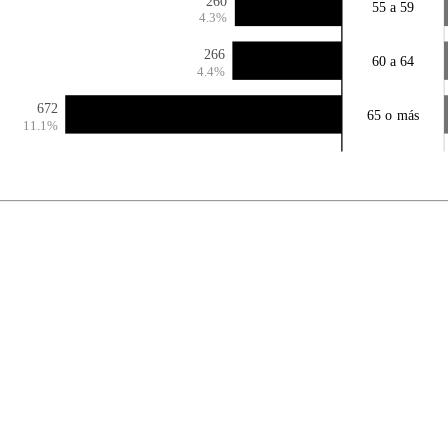
260
55 a 59
4.3%
266
60 a 64
4.4%
672
65 o más
11.1%