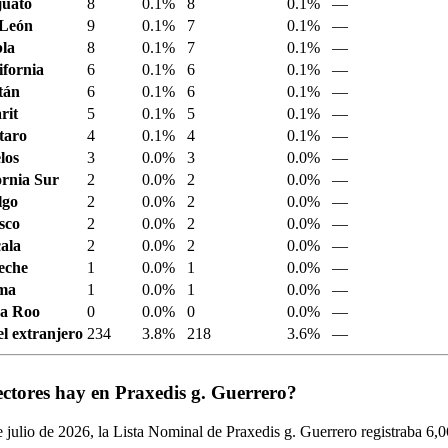
juato
8
0.1%
8
0.1%
—
 León
9
0.1%
7
0.1%
—
la
8
0.1%
7
0.1%
—
ifornia
6
0.1%
6
0.1%
—
tán
6
0.1%
6
0.1%
—
rit
5
0.1%
5
0.1%
—
taro
4
0.1%
4
0.1%
—
los
3
0.0%
3
0.0%
—
ornia Sur
2
0.0%
2
0.0%
—
lgo
2
0.0%
2
0.0%
—
sco
2
0.0%
2
0.0%
—
ala
2
0.0%
2
0.0%
—
eche
1
0.0%
1
0.0%
—
ima
1
0.0%
1
0.0%
—
a Roo
0
0.0%
0
0.0%
—
el extranjero
234
3.8%
218
3.6%
—
ctores hay en Praxedis g. Guerrero?
 julio de
2026,
la Lista Nominal de Praxedis g. Guerrero registraba
6,0