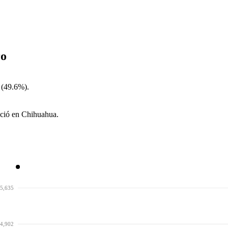
ro
 (49.6%).
ació en Chihuahua.
5,635
4,902