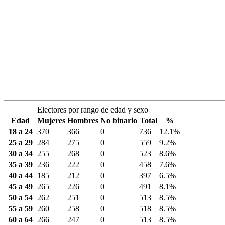
Electores por rango de edad y sexo
Edad
Mujeres
Hombres
No binario
Total
%
18 a 24
370
366
0
736
12.1%
25 a 29
284
275
0
559
9.2%
30 a 34
255
268
0
523
8.6%
35 a 39
236
222
0
458
7.6%
40 a 44
185
212
0
397
6.5%
45 a 49
265
226
0
491
8.1%
50 a 54
262
251
0
513
8.5%
55 a 59
260
258
0
518
8.5%
60 a 64
266
247
0
513
8.5%