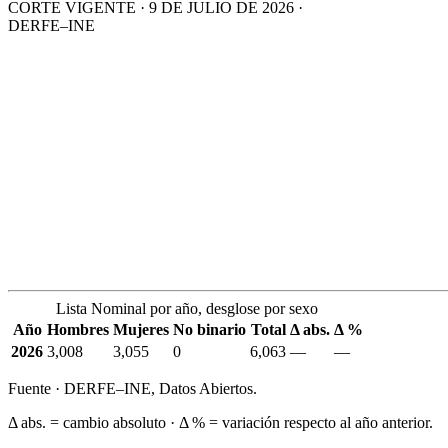
CORTE VIGENTE · 9 DE JULIO DE 2026 ·
DERFE–INE
Lista Nominal por año, desglose por sexo
Año
Hombres
Mujeres
No binario
Total
Δ abs.
Δ %
2026
3,008
3,055
0
6,063
—
—
Fuente · DERFE–INE, Datos Abiertos.
Δ abs. = cambio absoluto · Δ % = variación respecto al año anterior.