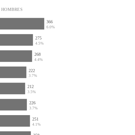
HOMBRES
366
6.0%
275
4.5%
268
4.4%
222
3.7%
212
3.5%
226
3.7%
251
4.1%