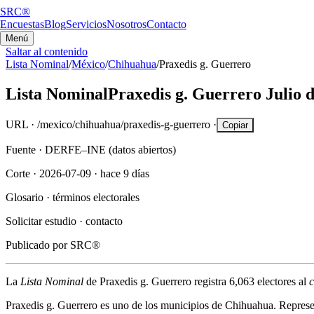
SRC®
Encuestas
Blog
Servicios
Nosotros
Contacto
Menú
Saltar al contenido
Lista Nominal
/
México
/
Chihuahua
/
Praxedis g. Guerrero
Lista Nominal
Praxedis g. Guerrero
Julio 
URL ·
/mexico/chihuahua/praxedis-g-guerrero
·
Copiar
Fuente ·
DERFE–INE (datos abiertos)
Corte ·
2026-07-09
·
hace 9 días
Glosario ·
términos electorales
Solicitar estudio ·
contacto
Publicado por
SRC®
La
Lista Nominal
de
Praxedis g. Guerrero
registra
6,063
electores al
c
Praxedis g. Guerrero
es uno de los municipios de
Chihuahua
. Repres