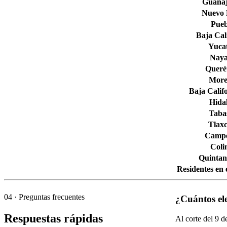
Guana
Nuevo
Pueb
Baja Cal
Yuca
Naya
Queré
More
Baja Calif
Hida
Taba
Tlaxc
Camp
Col
Quintan
Residentes en 
04
· Preguntas frecuentes
¿Cuántos ele
Respuestas rápidas
Al corte del
9
de