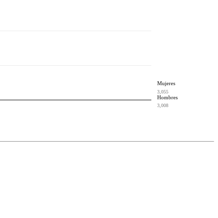
Mujeres
3,055
Hombres
3,008