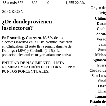
65 o más
672
683
0
1,355
22.3%
Origen de 
03 · ORIGEN
Orig
Chihu
¿De dónde
provienen
Dura
los
electores?
Coahu
Zacat
En
Praxedis g. Guerrero
,
83.6%
de los
Verac
electores inscritos en la Lista Nominal nacieron
Jali
en
Chihuahua
. El resto llega principalmente de
Son
Durango
(4.9%)
y Coahuila
(2.2%)
. La
Micho
población electoral es mayoritariamente nativa.
Aguascal
ENTIDAD DE NACIMIENTO · LISTA
Guerr
NOMINAL Y PADRÓN ELECTORAL. · PP =
Ciudad de
PUNTOS PORCENTUALES.
San Luis
Sina
Oax
Chia
Tamaul
Estado de