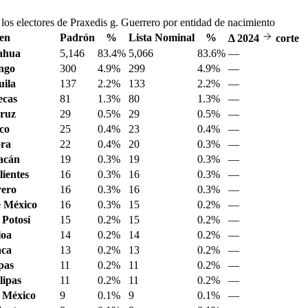
los electores de Praxedis g. Guerrero por entidad de nacimiento
en
Padrón
%
Lista Nominal
%
Δ
2024
corte
ahua
5,146
83.4%
5,066
83.6%
—
ngo
300
4.9%
299
4.9%
—
ila
137
2.2%
133
2.2%
—
ecas
81
1.3%
80
1.3%
—
ruz
29
0.5%
29
0.5%
—
sco
25
0.4%
23
0.4%
—
ora
22
0.4%
20
0.3%
—
acán
19
0.3%
19
0.3%
—
ientes
16
0.3%
16
0.3%
—
ero
16
0.3%
16
0.3%
—
 México
16
0.3%
15
0.2%
—
 Potosí
15
0.2%
15
0.2%
—
loa
14
0.2%
14
0.2%
—
aca
13
0.2%
13
0.2%
—
pas
11
0.2%
11
0.2%
—
ipas
11
0.2%
11
0.2%
—
 México
9
0.1%
9
0.1%
—