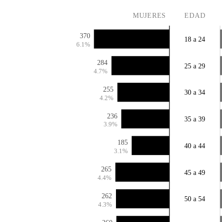
MUJERES
EDAD
370
18 a 24
6.1%
284
25 a 29
4.7%
255
30 a 34
4.2%
236
35 a 39
3.9%
185
40 a 44
3.1%
265
45 a 49
4.4%
262
50 a 54
4.3%