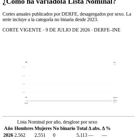
¿Cómo ha variado
la Lista Nominal?
Cortes anuales publicados por DERFE, desagregados por sexo. La
serie incluye a la categoría no binaria desde 2023.
CORTE VIGENTE · 9 DE JULIO DE 2026 · DERFE–INE
Total
5,113
4,754
4,139
3,525
2,910
Hombres
2,562
Mujeres
2,551
2026
Lista Nominal por año, desglose por sexo
Año
Hombres
Mujeres
No binario
Total
Δ abs.
Δ %
2026
2,562
2,551
0
5,113
—
—