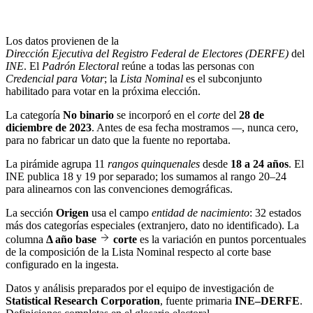
Los datos provienen de la
Dirección Ejecutiva del Registro Federal de Electores (DERFE)
del
INE
. El
Padrón Electoral
reúne a todas las personas con
Credencial para Votar
; la
Lista Nominal
es el subconjunto
habilitado para votar en la próxima elección.
La categoría
No binario
se incorporó en el
corte
del
28 de
diciembre de 2023
. Antes de esa fecha mostramos
—
, nunca cero,
para no fabricar un dato que la fuente no reportaba.
La pirámide agrupa 11
rangos quinquenales
desde
18 a 24 años
. El
INE publica 18 y 19 por separado; los sumamos al rango 20–24
para alinearnos con las convenciones demográficas.
La sección
Origen
usa el campo
entidad de nacimiento
: 32 estados
más dos categorías especiales (extranjero, dato no identificado). La
columna
Δ año base
corte
es la variación en puntos porcentuales
de la composición de la Lista Nominal respecto al corte base
configurado en la ingesta.
Datos y análisis preparados por el equipo de investigación de
Statistical Research Corporation
, fuente primaria
INE–DERFE
.