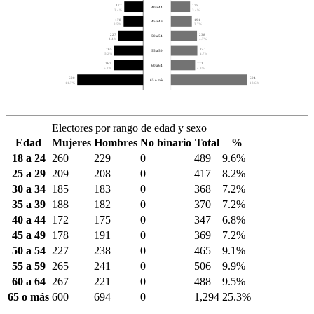
172
175
40 a 44
3.4%
3.4%
178
191
45 a 49
3.5%
3.7%
227
238
50 a 54
4.4%
4.7%
265
241
55 a 59
5.2%
4.7%
267
221
60 a 64
5.2%
4.3%
600
694
65 o más
11.7%
13.6%
Electores por rango de edad y sexo
Edad
Mujeres
Hombres
No binario
Total
%
18 a 24
260
229
0
489
9.6%
25 a 29
209
208
0
417
8.2%
30 a 34
185
183
0
368
7.2%
35 a 39
188
182
0
370
7.2%
40 a 44
172
175
0
347
6.8%
45 a 49
178
191
0
369
7.2%
50 a 54
227
238
0
465
9.1%
55 a 59
265
241
0
506
9.9%
60 a 64
267
221
0
488
9.5%
65 o más
600
694
0
1,294
25.3%