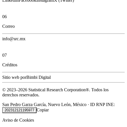
LinkedIn
Facebook
Instagram
X (Twitter)
06
Correo
info@src.mx
07
Créditos
Sitio web por
Bimbi Digital
© 2023–
2026
Statistical Research Corporation®.
Todos los
derechos reservados.
San Pedro Garza García, Nuevo León, México
·
ID RNP INE:
Copiar
202312121195977
Aviso de Cookies