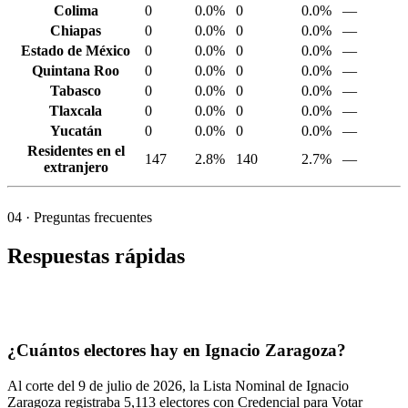
Colima
0
0.0%
0
0.0%
—
Chiapas
0
0.0%
0
0.0%
—
Estado de México
0
0.0%
0
0.0%
—
Quintana Roo
0
0.0%
0
0.0%
—
Tabasco
0
0.0%
0
0.0%
—
Tlaxcala
0
0.0%
0
0.0%
—
Yucatán
0
0.0%
0
0.0%
—
Residentes en el
147
2.8%
140
2.7%
—
extranjero
04
· Preguntas frecuentes
Respuestas rápidas
¿Cuántos electores hay en Ignacio Zaragoza?
Al corte del
9
de julio de
2026,
la Lista Nominal de Ignacio
Zaragoza registraba
5,113
electores con Credencial para Votar