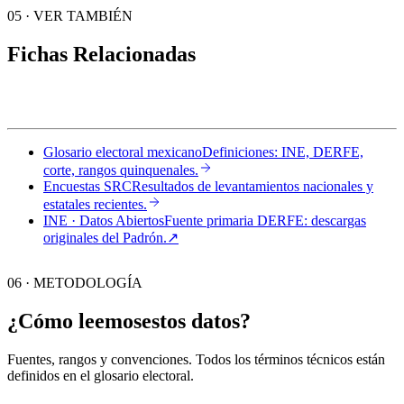
05
·
VER TAMBIÉN
Fichas Relacionadas
Glosario electoral mexicano
Definiciones: INE, DERFE,
corte, rangos quinquenales.
Encuestas SRC
Resultados de levantamientos nacionales y
estatales recientes.
INE · Datos Abiertos
Fuente primaria DERFE: descargas
originales del Padrón.
↗︎
06 · METODOLOGÍA
¿Cómo leemos
estos datos?
Fuentes, rangos y convenciones. Todos los términos técnicos están
definidos en el
glosario electoral
.