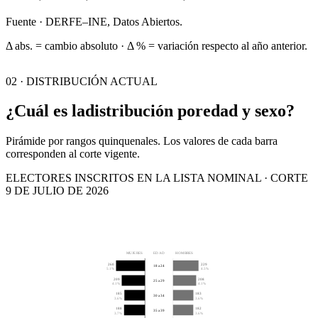
Fuente · DERFE–INE, Datos Abiertos.
Δ abs. = cambio absoluto · Δ % = variación respecto al año anterior.
02 · DISTRIBUCIÓN ACTUAL
¿Cuál es la
distribución por
edad y sexo?
Pirámide por rangos quinquenales. Los valores de cada barra
corresponden al corte vigente.
ELECTORES INSCRITOS EN LA LISTA NOMINAL · CORTE
9 DE JULIO DE 2026
MUJERES
EDAD
HOMBRES
260
229
18 a 24
5.1%
4.5%
209
208
25 a 29
4.1%
4.1%
185
183
30 a 34
3.6%
3.6%
188
182
35 a 39
3.7%
3.6%