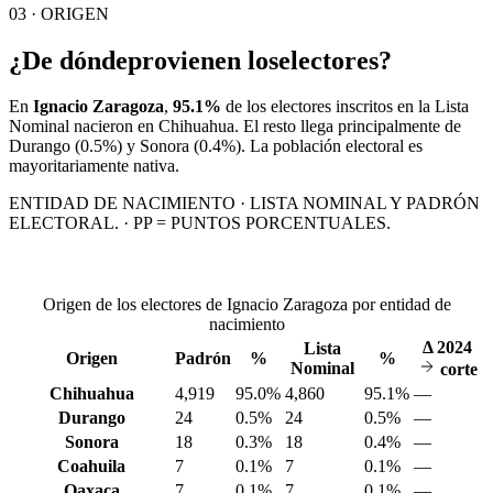
03 · ORIGEN
¿De dónde
provienen los
electores?
En
Ignacio Zaragoza
,
95.1%
de los electores inscritos en la Lista
Nominal nacieron en
Chihuahua
. El resto llega principalmente de
Durango
(0.5%)
y Sonora
(0.4%)
. La población electoral es
mayoritariamente nativa.
ENTIDAD DE NACIMIENTO · LISTA NOMINAL Y PADRÓN
ELECTORAL. · PP = PUNTOS PORCENTUALES.
Origen de los electores de Ignacio Zaragoza por entidad de
nacimiento
Δ
2024
Lista
Origen
Padrón
%
%
Nominal
corte
Chihuahua
4,919
95.0%
4,860
95.1%
—
Durango
24
0.5%
24
0.5%
—
Sonora
18
0.3%
18
0.4%
—
Coahuila
7
0.1%
7
0.1%
—
Oaxaca
7
0.1%
7
0.1%
—