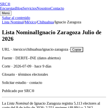
SRC®
Encuestas
Blog
Servicios
Nosotros
Contacto
Menú
Saltar al contenido
Lista Nominal
/
México
/
Chihuahua
/
Ignacio Zaragoza
Lista Nominal
Ignacio Zaragoza
Julio de
2026
URL ·
/mexico/chihuahua/ignacio-zaragoza
·
Copiar
Fuente ·
DERFE–INE (datos abiertos)
Corte ·
2026-07-09
·
hace 9 días
Glosario ·
términos electorales
Solicitar estudio ·
contacto
Publicado por
SRC®
La
Lista Nominal
de
Ignacio Zaragoza
registra
5,113
electores al
corte
del
9 de julio de 2026
:
2,551
mujeres (
49.9%
) y
2,562