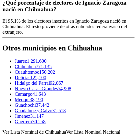
¿Qué porcentaje de electores de Ignacio Zaragoza
nació en Chihuahua?
El
95.1%
de los electores inscritos en Ignacio Zaragoza nació en
Chihuahua
. El resto proviene de otras entidades federativas o del
extranjero.
Otros municipios en Chihuahua
Juarez
1,291,600
Chihuahua
771,135
Cuauhtemoc
150,202
Delicias
125,100
Hidalgo del Parral
92,067
Nuevo Casas Grandes
54,908
Camargo
41,643
Meoqui
38,190
Guachochi
37,442
Guadalupe y Calvo
31,518
Jimenez
31,147
Guerrero
30,258
Ver Lista Nominal de Chihuahua
Ver Lista Nominal Nacional