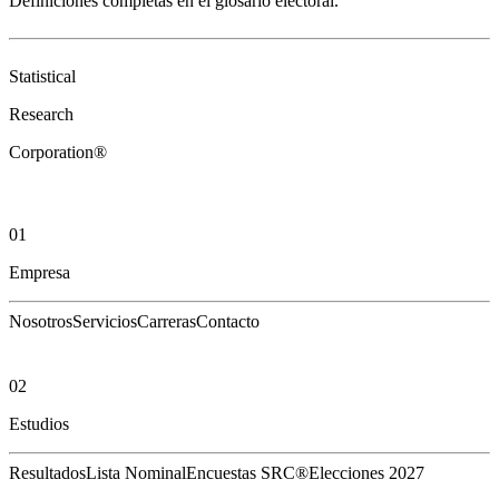
Definiciones completas en el
glosario electoral
.
Statistical
Research
Corporation®
01
Empresa
Nosotros
Servicios
Carreras
Contacto
02
Estudios
Resultados
Lista Nominal
Encuestas SRC®
Elecciones 2027