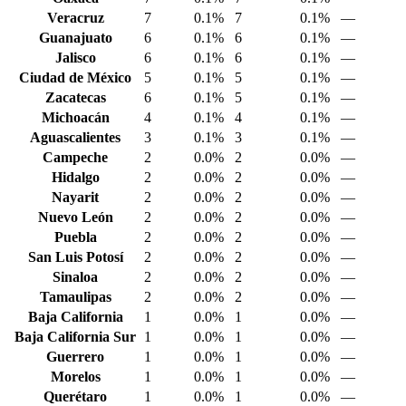
Veracruz
7
0.1%
7
0.1%
—
Guanajuato
6
0.1%
6
0.1%
—
Jalisco
6
0.1%
6
0.1%
—
Ciudad de México
5
0.1%
5
0.1%
—
Zacatecas
6
0.1%
5
0.1%
—
Michoacán
4
0.1%
4
0.1%
—
Aguascalientes
3
0.1%
3
0.1%
—
Campeche
2
0.0%
2
0.0%
—
Hidalgo
2
0.0%
2
0.0%
—
Nayarit
2
0.0%
2
0.0%
—
Nuevo León
2
0.0%
2
0.0%
—
Puebla
2
0.0%
2
0.0%
—
San Luis Potosí
2
0.0%
2
0.0%
—
Sinaloa
2
0.0%
2
0.0%
—
Tamaulipas
2
0.0%
2
0.0%
—
Baja California
1
0.0%
1
0.0%
—
Baja California Sur
1
0.0%
1
0.0%
—
Guerrero
1
0.0%
1
0.0%
—
Morelos
1
0.0%
1
0.0%
—
Querétaro
1
0.0%
1
0.0%
—