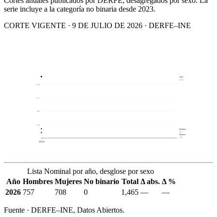
Cortes anuales publicados por DERFE, desagregados por sexo. La
serie incluye a la categoría no binaria desde 2023.
CORTE VIGENTE · 9 DE JULIO DE 2026 · DERFE–INE
Total
1,465
1,359
1,177
996
814
Hombres
757
Mujeres
708
2026
Lista Nominal por año, desglose por sexo
Año
Hombres
Mujeres
No binario
Total
Δ abs.
Δ %
2026
757
708
0
1,465
—
—
Fuente · DERFE–INE, Datos Abiertos.