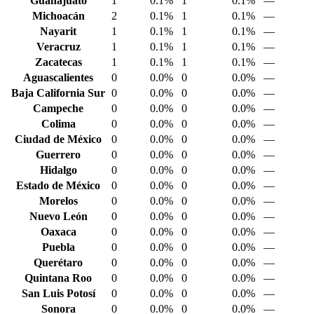
Guanajuato
1
0.1%
1
0.1%
—
Michoacán
2
0.1%
1
0.1%
—
Nayarit
1
0.1%
1
0.1%
—
Veracruz
1
0.1%
1
0.1%
—
Zacatecas
1
0.1%
1
0.1%
—
Aguascalientes
0
0.0%
0
0.0%
—
Baja California Sur
0
0.0%
0
0.0%
—
Campeche
0
0.0%
0
0.0%
—
Colima
0
0.0%
0
0.0%
—
Ciudad de México
0
0.0%
0
0.0%
—
Guerrero
0
0.0%
0
0.0%
—
Hidalgo
0
0.0%
0
0.0%
—
Estado de México
0
0.0%
0
0.0%
—
Morelos
0
0.0%
0
0.0%
—
Nuevo León
0
0.0%
0
0.0%
—
Oaxaca
0
0.0%
0
0.0%
—
Puebla
0
0.0%
0
0.0%
—
Querétaro
0
0.0%
0
0.0%
—
Quintana Roo
0
0.0%
0
0.0%
—
San Luis Potosí
0
0.0%
0
0.0%
—
Sonora
0
0.0%
0
0.0%
—