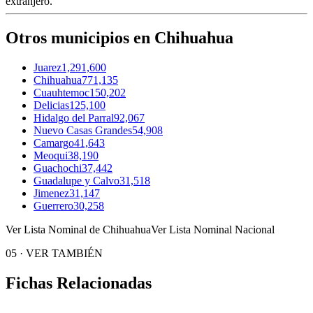
extranjero.
Otros municipios en Chihuahua
Juarez
1,291,600
Chihuahua
771,135
Cuauhtemoc
150,202
Delicias
125,100
Hidalgo del Parral
92,067
Nuevo Casas Grandes
54,908
Camargo
41,643
Meoqui
38,190
Guachochi
37,442
Guadalupe y Calvo
31,518
Jimenez
31,147
Guerrero
30,258
Ver Lista Nominal de Chihuahua
Ver Lista Nominal Nacional
05
·
VER TAMBIÉN
Fichas Relacionadas