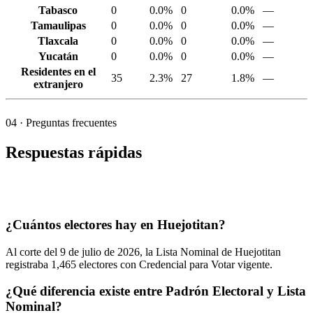
Tabasco
0
0.0%
0
0.0%
—
Tamaulipas
0
0.0%
0
0.0%
—
Tlaxcala
0
0.0%
0
0.0%
—
Yucatán
0
0.0%
0
0.0%
—
Residentes en el
35
2.3%
27
1.8%
—
extranjero
04
· Preguntas frecuentes
Respuestas rápidas
¿Cuántos electores hay en Huejotitan?
Al corte del
9
de julio de
2026,
la Lista Nominal de Huejotitan
registraba
1,465
electores con Credencial para Votar vigente.
¿Qué diferencia existe entre Padrón Electoral y Lista
Nominal?