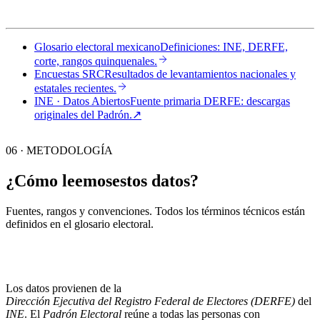
Glosario electoral mexicano
Definiciones: INE, DERFE,
corte, rangos quinquenales.
Encuestas SRC
Resultados de levantamientos nacionales y
estatales recientes.
INE · Datos Abiertos
Fuente primaria DERFE: descargas
originales del Padrón.
↗︎
06 · METODOLOGÍA
¿Cómo leemos
estos datos?
Fuentes, rangos y convenciones. Todos los términos técnicos están
definidos en el
glosario electoral
.
Los datos provienen de la
Dirección Ejecutiva del Registro Federal de Electores (DERFE)
del
INE
. El
Padrón Electoral
reúne a todas las personas con