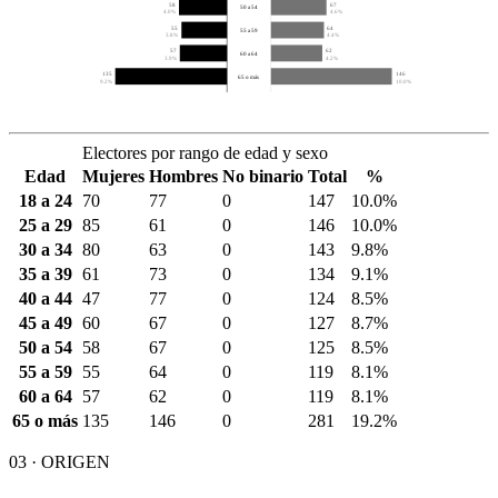
58
67
50 a 54
4.0%
4.6%
55
64
55 a 59
3.8%
4.4%
57
62
60 a 64
3.9%
4.2%
135
146
65 o más
9.2%
10.0%
Electores por rango de edad y sexo
Edad
Mujeres
Hombres
No binario
Total
%
18 a 24
70
77
0
147
10.0%
25 a 29
85
61
0
146
10.0%
30 a 34
80
63
0
143
9.8%
35 a 39
61
73
0
134
9.1%
40 a 44
47
77
0
124
8.5%
45 a 49
60
67
0
127
8.7%
50 a 54
58
67
0
125
8.5%
55 a 59
55
64
0
119
8.1%
60 a 64
57
62
0
119
8.1%
65 o más
135
146
0
281
19.2%
03 · ORIGEN