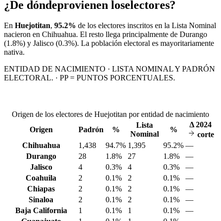
¿De dónde
provienen los
electores?
En
Huejotitan
,
95.2%
de los electores inscritos en la Lista Nominal
nacieron en
Chihuahua
. El resto llega principalmente de
Durango
(1.8%)
y Jalisco
(0.3%)
. La población electoral es mayoritariamente
nativa.
ENTIDAD DE NACIMIENTO · LISTA NOMINAL Y PADRÓN
ELECTORAL. · PP = PUNTOS PORCENTUALES.
Origen de los electores de Huejotitan por entidad de nacimiento
Δ
2024
Lista
Origen
Padrón
%
%
Nominal
corte
Chihuahua
1,438
94.7%
1,395
95.2%
—
Durango
28
1.8%
27
1.8%
—
Jalisco
4
0.3%
4
0.3%
—
Coahuila
2
0.1%
2
0.1%
—
Chiapas
2
0.1%
2
0.1%
—
Sinaloa
2
0.1%
2
0.1%
—
Baja California
1
0.1%
1
0.1%
—