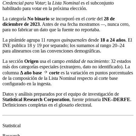
Credencial para Votar
; la
Lista Nominal
es el subconjunto
habilitado para votar en la próxima elección.
La categoría
No binario
se incorporó en el
corte
del
28 de
diciembre de 2023
. Antes de esa fecha mostramos
—
, nunca cero,
para no fabricar un dato que la fuente no reportaba.
La pirámide agrupa 11
rangos quinquenales
desde
18 a 24 años
. El
INE publica 18 y 19 por separado; los sumamos al rango 20–24
para alinearnos con las convenciones demográficas.
La sección
Origen
usa el campo
entidad de nacimiento
: 32 estados
más dos categorías especiales (extranjero, dato no identificado). La
columna
Δ año base
corte
es la variación en puntos porcentuales
de la composición de la Lista Nominal respecto al corte base
configurado en la ingesta.
Datos y análisis preparados por el equipo de investigación de
Statistical Research Corporation
, fuente primaria
INE–DERFE
.
Definiciones completas en el
glosario electoral
.
Statistical
Research