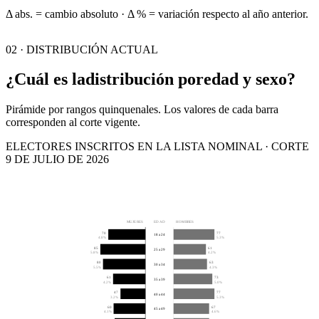
Δ abs. = cambio absoluto · Δ % = variación respecto al año anterior.
02 · DISTRIBUCIÓN ACTUAL
¿Cuál es la
distribución por
edad y sexo?
Pirámide por rangos quinquenales. Los valores de cada barra
corresponden al corte vigente.
ELECTORES INSCRITOS EN LA LISTA NOMINAL · CORTE
9 DE JULIO DE 2026
MUJERES
EDAD
HOMBRES
70
77
18 a 24
4.8%
5.3%
85
61
25 a 29
5.8%
4.2%
80
63
30 a 34
5.5%
4.3%
61
73
35 a 39
4.2%
5.0%
47
77
40 a 44
3.2%
5.3%
60
67
45 a 49
4.1%
4.6%