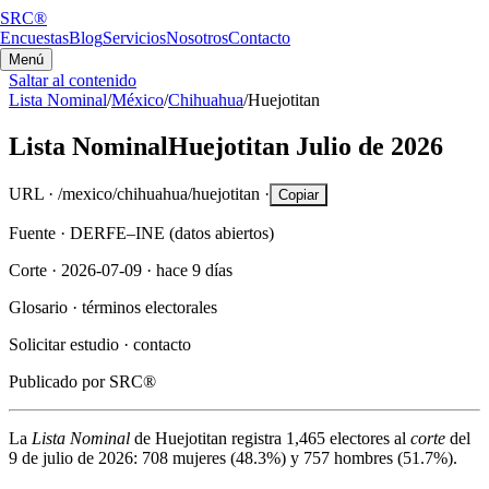
SRC®
Encuestas
Blog
Servicios
Nosotros
Contacto
Menú
Saltar al contenido
Lista Nominal
/
México
/
Chihuahua
/
Huejotitan
Lista Nominal
Huejotitan
Julio de 2026
URL ·
/mexico/chihuahua/huejotitan
·
Copiar
Fuente ·
DERFE–INE (datos abiertos)
Corte ·
2026-07-09
·
hace 9 días
Glosario ·
términos electorales
Solicitar estudio ·
contacto
Publicado por
SRC®
La
Lista Nominal
de
Huejotitan
registra
1,465
electores al
corte
del
9 de julio de 2026
:
708
mujeres (
48.3%
) y
757
hombres (
51.7%
).