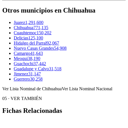
Otros municipios en Chihuahua
Juarez
1,291,600
Chihuahua
771,135
Cuauhtemoc
150,202
Delicias
125,100
Hidalgo del Parral
92,067
Nuevo Casas Grandes
54,908
Camargo
41,643
Meoqui
38,190
Guachochi
37,442
Guadalupe y Calvo
31,518
Jimenez
31,147
Guerrero
30,258
Ver Lista Nominal de Chihuahua
Ver Lista Nominal Nacional
05
·
VER TAMBIÉN
Fichas Relacionadas