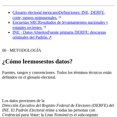
Glosario electoral mexicano
Definiciones: INE, DERFE,
corte, rangos quinquenales.
Encuestas SRC
Resultados de levantamientos nacionales y
estatales recientes.
INE · Datos Abiertos
Fuente primaria DERFE: descargas
originales del Padrón.
↗︎
06 · METODOLOGÍA
¿Cómo leemos
estos datos?
Fuentes, rangos y convenciones. Todos los términos técnicos están
definidos en el
glosario electoral
.
Los datos provienen de la
Dirección Ejecutiva del Registro Federal de Electores (DERFE)
del
INE
. El
Padrón Electoral
reúne a todas las personas con
Credencial para Votar
; la
Lista Nominal
es el subconjunto