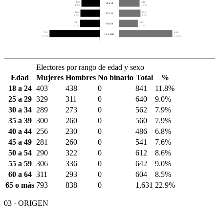
290
322
50 a 54
4.1%
4.5%
306
336
55 a 59
4.3%
4.7%
311
293
60 a 64
4.4%
4.1%
793
838
65 o más
11.1%
11.8%
Electores por rango de edad y sexo
Edad
Mujeres
Hombres
No binario
Total
%
18 a 24
403
438
0
841
11.8%
25 a 29
329
311
0
640
9.0%
30 a 34
289
273
0
562
7.9%
35 a 39
300
260
0
560
7.9%
40 a 44
256
230
0
486
6.8%
45 a 49
281
260
0
541
7.6%
50 a 54
290
322
0
612
8.6%
55 a 59
306
336
0
642
9.0%
60 a 64
311
293
0
604
8.5%
65 o más
793
838
0
1,631
22.9%
03 · ORIGEN