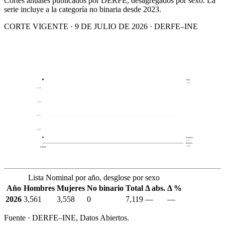
Cortes anuales publicados por DERFE, desagregados por sexo. La
serie incluye a la categoría no binaria desde 2023.
CORTE VIGENTE · 9 DE JULIO DE 2026 · DERFE–INE
Total
7,119
6,620
5,766
4,911
4,057
Hombres
3,561
Mujeres
3,558
2026
Lista Nominal por año, desglose por sexo
Año
Hombres
Mujeres
No binario
Total
Δ abs.
Δ %
2026
3,561
3,558
0
7,119
—
—
Fuente · DERFE–INE, Datos Abiertos.