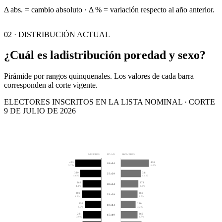
Δ abs. = cambio absoluto · Δ % = variación respecto al año anterior.
02 · DISTRIBUCIÓN ACTUAL
¿Cuál es la
distribución por
edad y sexo?
Pirámide por rangos quinquenales. Los valores de cada barra
corresponden al corte vigente.
ELECTORES INSCRITOS EN LA LISTA NOMINAL · CORTE
9 DE JULIO DE 2026
MUJERES
EDAD
HOMBRES
403
438
18 a 24
5.7%
6.2%
329
311
25 a 29
4.6%
4.4%
289
273
30 a 34
4.1%
3.8%
300
260
35 a 39
4.2%
3.7%
256
230
40 a 44
3.6%
3.2%
281
260
45 a 49
3.9%
3.7%