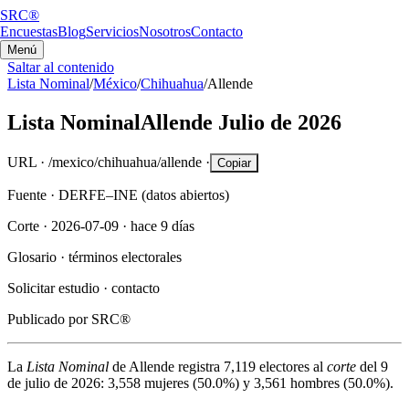
SRC®
Encuestas
Blog
Servicios
Nosotros
Contacto
Menú
Saltar al contenido
Lista Nominal
/
México
/
Chihuahua
/
Allende
Lista Nominal
Allende
Julio de 2026
URL ·
/mexico/chihuahua/allende
·
Copiar
Fuente ·
DERFE–INE (datos abiertos)
Corte ·
2026-07-09
·
hace 9 días
Glosario ·
términos electorales
Solicitar estudio ·
contacto
Publicado por
SRC®
La
Lista Nominal
de
Allende
registra
7,119
electores al
corte
del
9
de julio de 2026
:
3,558
mujeres (
50.0%
) y
3,561
hombres (
50.0%
).