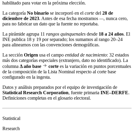
habilitado para votar en la próxima elección.
La categoría
No binario
se incorporó en el
corte
del
28 de
diciembre de 2023
. Antes de esa fecha mostramos
—
, nunca cero,
para no fabricar un dato que la fuente no reportaba.
La pirámide agrupa 11
rangos quinquenales
desde
18 a 24 años
. El
INE publica 18 y 19 por separado; los sumamos al rango 20–24
para alinearnos con las convenciones demográficas.
La sección
Origen
usa el campo
entidad de nacimiento
: 32 estados
más dos categorías especiales (extranjero, dato no identificado). La
columna
Δ año base
corte
es la variación en puntos porcentuales
de la composición de la Lista Nominal respecto al corte base
configurado en la ingesta.
Datos y análisis preparados por el equipo de investigación de
Statistical Research Corporation
, fuente primaria
INE–DERFE
.
Definiciones completas en el
glosario electoral
.
Statistical
Research