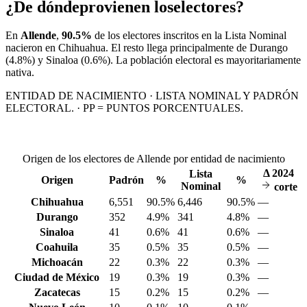
¿De dónde
provienen los
electores?
En
Allende
,
90.5%
de los electores inscritos en la Lista Nominal
nacieron en
Chihuahua
. El resto llega principalmente de
Durango
(4.8%)
y Sinaloa
(0.6%)
. La población electoral es mayoritariamente
nativa.
ENTIDAD DE NACIMIENTO · LISTA NOMINAL Y PADRÓN
ELECTORAL. · PP = PUNTOS PORCENTUALES.
Origen de los electores de Allende por entidad de nacimiento
Δ
2024
Lista
Origen
Padrón
%
%
Nominal
corte
Chihuahua
6,551
90.5%
6,446
90.5%
—
Durango
352
4.9%
341
4.8%
—
Sinaloa
41
0.6%
41
0.6%
—
Coahuila
35
0.5%
35
0.5%
—
Michoacán
22
0.3%
22
0.3%
—
Ciudad de México
19
0.3%
19
0.3%
—
Zacatecas
15
0.2%
15
0.2%
—