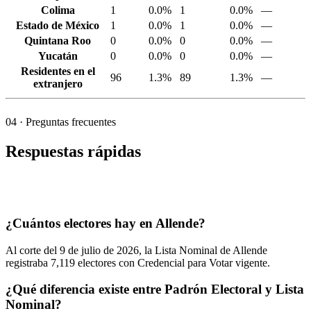
Colima
1
0.0%
1
0.0%
—
Estado de México
1
0.0%
1
0.0%
—
Quintana Roo
0
0.0%
0
0.0%
—
Yucatán
0
0.0%
0
0.0%
—
Residentes en el
96
1.3%
89
1.3%
—
extranjero
04
· Preguntas frecuentes
Respuestas rápidas
¿Cuántos electores hay en Allende?
Al corte del
9
de julio de
2026,
la Lista Nominal de Allende
registraba
7,119
electores con Credencial para Votar vigente.
¿Qué diferencia existe entre Padrón Electoral y Lista
Nominal?