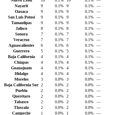
Nuevo León
10
0.1%
10
0.1%
—
Nayarit
9
0.1%
9
0.1%
—
Oaxaca
9
0.1%
9
0.1%
—
San Luis Potosí
9
0.1%
9
0.1%
—
Tamaulipas
9
0.1%
9
0.1%
—
Jalisco
8
0.1%
8
0.1%
—
Sonora
7
0.1%
7
0.1%
—
Veracruz
7
0.1%
7
0.1%
—
Aguascalientes
6
0.1%
6
0.1%
—
Guerrero
5
0.1%
5
0.1%
—
Baja California
4
0.1%
4
0.1%
—
Chiapas
4
0.1%
4
0.1%
—
Guanajuato
4
0.1%
4
0.1%
—
Hidalgo
4
0.1%
4
0.1%
—
Morelos
3
0.0%
3
0.0%
—
Baja California Sur
2
0.0%
2
0.0%
—
Puebla
2
0.0%
2
0.0%
—
Querétaro
2
0.0%
2
0.0%
—
Tabasco
2
0.0%
2
0.0%
—
Tlaxcala
2
0.0%
2
0.0%
—
Campeche
1
0.0%
1
0.0%
—