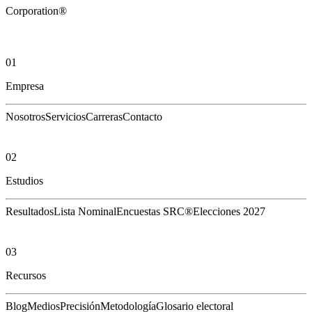
Corporation®
01
Empresa
Nosotros
Servicios
Carreras
Contacto
02
Estudios
Resultados
Lista Nominal
Encuestas SRC®
Elecciones 2027
03
Recursos
Blog
Medios
Precisión
Metodología
Glosario electoral