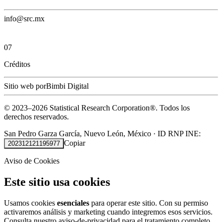
info@src.mx
07
Créditos
Sitio web por
Bimbi Digital
© 2023–
2026
Statistical Research Corporation®.
Todos los
derechos reservados.
San Pedro Garza García, Nuevo León, México
·
ID RNP INE:
Copiar
202312121195977
Aviso de Cookies
Este sitio usa cookies
Usamos cookies
esenciales
para operar este sitio. Con su permiso
activaremos análisis y marketing cuando integremos esos servicios.
Consulta nuestro
aviso-de-privacidad
para el tratamiento completo