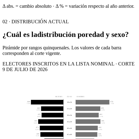
Δ abs. = cambio absoluto · Δ % = variación respecto al año anterior.
02 · DISTRIBUCIÓN ACTUAL
¿Cuál es la
distribución por
edad y sexo?
Pirámide por rangos quinquenales. Los valores de cada barra
corresponden al corte vigente.
ELECTORES INSCRITOS EN LA LISTA NOMINAL · CORTE
9 DE JULIO DE 2026
MUJERES
EDAD
HOMBRES
648
674
18 a 24
7.2%
7.5%
445
493
25 a 29
4.9%
5.5%
435
461
30 a 34
4.8%
5.1%
503
495
35 a 39
5.6%
5.5%
471
442
40 a 44
5.2%
4.9%
459
433
45 a 49
5.1%
4.8%