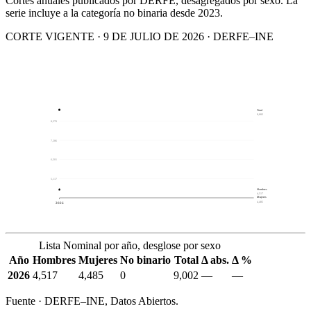
Cortes anuales publicados por DERFE, desagregados por sexo. La
serie incluye a la categoría no binaria desde 2023.
CORTE VIGENTE · 9 DE JULIO DE 2026 · DERFE–INE
Total
9,002
8,370
7,286
6,201
5,117
Hombres
4,517
Mujeres
4,485
2026
Lista Nominal por año, desglose por sexo
Año
Hombres
Mujeres
No binario
Total
Δ abs.
Δ %
2026
4,517
4,485
0
9,002
—
—
Fuente · DERFE–INE, Datos Abiertos.