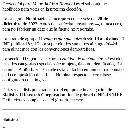
Credencial para Votar
; la
Lista Nominal
es el subconjunto
habilitado para votar en la próxima elección.
La categoría
No binario
se incorporó en el
corte
del
28 de
diciembre de 2023
. Antes de esa fecha mostramos
—
, nunca cero,
para no fabricar un dato que la fuente no reportaba.
La pirámide agrupa 11
rangos quinquenales
desde
18 a 24 años
. El
INE publica 18 y 19 por separado; los sumamos al rango 20–24
para alinearnos con las convenciones demográficas.
La sección
Origen
usa el campo
entidad de nacimiento
: 32 estados
más dos categorías especiales (extranjero, dato no identificado). La
columna
Δ año base
corte
es la variación en puntos porcentuales
de la composición de la Lista Nominal respecto al corte base
configurado en la ingesta.
Datos y análisis preparados por el equipo de investigación de
Statistical Research Corporation
, fuente primaria
INE–DERFE
.
Definiciones completas en el
glosario electoral
.
Statistical