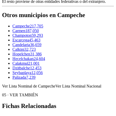
El resto proviene de otras entidades federativas o del extranjero.
Otros municipios en Campeche
Campeche
217,705
Carmen
187,050
Champoton
59,293
Escarcega
45,463
Candelaria
36,659
Calkini
32,723
Hopelchen
31,386
Hecelchakan
24,604
Calakmul
21,001
Dzitbalche
12,453
Seybaplaya
12,056
Palizada
7,239
Ver Lista Nominal de Campeche
Ver Lista Nominal Nacional
05
·
VER TAMBIÉN
Fichas Relacionadas