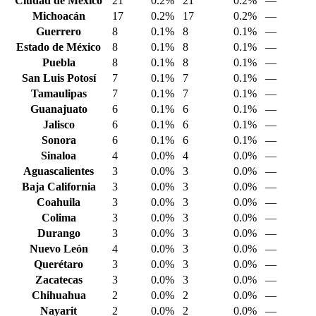
Ciudad de México
21
0.2%
21
0.2%
—
Michoacán
17
0.2%
17
0.2%
—
Guerrero
8
0.1%
8
0.1%
—
Estado de México
8
0.1%
8
0.1%
—
Puebla
8
0.1%
8
0.1%
—
San Luis Potosí
7
0.1%
7
0.1%
—
Tamaulipas
7
0.1%
7
0.1%
—
Guanajuato
6
0.1%
6
0.1%
—
Jalisco
6
0.1%
6
0.1%
—
Sonora
6
0.1%
6
0.1%
—
Sinaloa
4
0.0%
4
0.0%
—
Aguascalientes
3
0.0%
3
0.0%
—
Baja California
3
0.0%
3
0.0%
—
Coahuila
3
0.0%
3
0.0%
—
Colima
3
0.0%
3
0.0%
—
Durango
3
0.0%
3
0.0%
—
Nuevo León
4
0.0%
3
0.0%
—
Querétaro
3
0.0%
3
0.0%
—
Zacatecas
3
0.0%
3
0.0%
—
Chihuahua
2
0.0%
2
0.0%
—
Nayarit
2
0.0%
2
0.0%
—