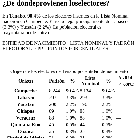
¿De dónde
provienen los
electores?
En
Tenabo
,
90.4%
de los electores inscritos en la Lista Nominal
nacieron en
Campeche
. El resto llega principalmente de
Tabasco
(3.3%)
y Yucatán
(2.2%)
. La población electoral es
mayoritariamente nativa.
ENTIDAD DE NACIMIENTO · LISTA NOMINAL Y PADRÓN
ELECTORAL. · PP = PUNTOS PORCENTUALES.
Origen de los electores de Tenabo por entidad de nacimiento
Δ
2024
Lista
Origen
Padrón
%
%
Nominal
corte
Campeche
8,244
90.4%
8,134
90.4%
—
Tabasco
297
3.3%
293
3.3%
—
Yucatán
200
2.2%
196
2.2%
—
Chiapas
89
1.0%
88
1.0%
—
Veracruz
88
1.0%
88
1.0%
—
Quintana Roo
45
0.5%
44
0.5%
—
Oaxaca
25
0.3%
25
0.3%
—