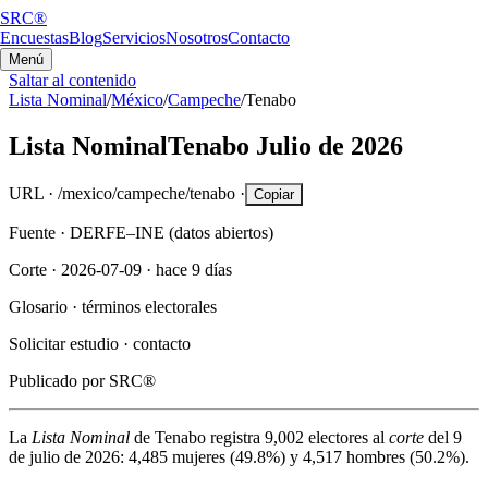
SRC®
Encuestas
Blog
Servicios
Nosotros
Contacto
Menú
Saltar al contenido
Lista Nominal
/
México
/
Campeche
/
Tenabo
Lista Nominal
Tenabo
Julio de 2026
URL ·
/mexico/campeche/tenabo
·
Copiar
Fuente ·
DERFE–INE (datos abiertos)
Corte ·
2026-07-09
·
hace 9 días
Glosario ·
términos electorales
Solicitar estudio ·
contacto
Publicado por
SRC®
La
Lista Nominal
de
Tenabo
registra
9,002
electores al
corte
del
9
de julio de 2026
:
4,485
mujeres (
49.8%
) y
4,517
hombres (
50.2%
).