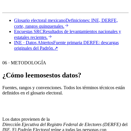
Glosario electoral mexicano
Definiciones: INE, DERFE,
corte, rangos quinquenales.
Encuestas SRC
Resultados de levantamientos nacionales y
estatales recientes.
INE · Datos Abiertos
Fuente primaria DERFE: descargas
originales del Padrón.
↗︎
06 · METODOLOGÍA
¿Cómo leemos
estos datos?
Fuentes, rangos y convenciones. Todos los términos técnicos están
definidos en el
glosario electoral
.
Los datos provienen de la
Dirección Ejecutiva del Registro Federal de Electores (DERFE)
del
INE
. El
Padrón Electoral
reúne a todas las personas con