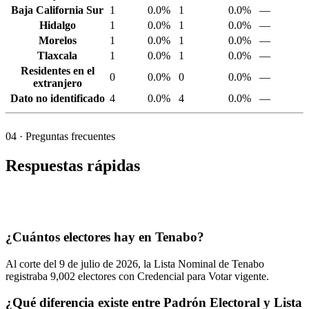
Baja California Sur
1
0.0%
1
0.0%
—
Hidalgo
1
0.0%
1
0.0%
—
Morelos
1
0.0%
1
0.0%
—
Tlaxcala
1
0.0%
1
0.0%
—
Residentes en el
0
0.0%
0
0.0%
—
extranjero
Dato no identificado
4
0.0%
4
0.0%
—
04
· Preguntas frecuentes
Respuestas rápidas
¿Cuántos electores hay en Tenabo?
Al corte del
9
de julio de
2026,
la Lista Nominal de Tenabo
registraba
9,002
electores con Credencial para Votar vigente.
¿Qué diferencia existe entre Padrón Electoral y Lista