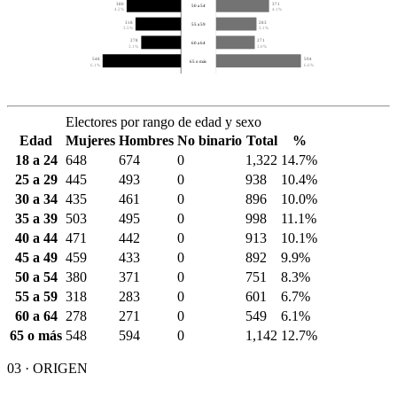
380
371
50 a 54
4.2%
4.1%
318
283
55 a 59
3.5%
3.1%
278
271
60 a 64
3.1%
3.0%
548
594
65 o más
6.1%
6.6%
Electores por rango de edad y sexo
Edad
Mujeres
Hombres
No binario
Total
%
18 a 24
648
674
0
1,322
14.7%
25 a 29
445
493
0
938
10.4%
30 a 34
435
461
0
896
10.0%
35 a 39
503
495
0
998
11.1%
40 a 44
471
442
0
913
10.1%
45 a 49
459
433
0
892
9.9%
50 a 54
380
371
0
751
8.3%
55 a 59
318
283
0
601
6.7%
60 a 64
278
271
0
549
6.1%
65 o más
548
594
0
1,142
12.7%
03 · ORIGEN