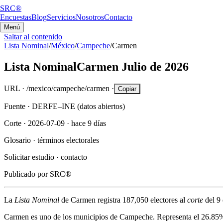
SRC®
Encuestas
Blog
Servicios
Nosotros
Contacto
Menú
Saltar al contenido
Lista Nominal
/
México
/
Campeche
/
Carmen
Lista Nominal
Carmen
Julio de 2026
URL ·
/mexico/campeche/carmen
·
Copiar
Fuente ·
DERFE–INE (datos abiertos)
Corte ·
2026-07-09
·
hace 9 días
Glosario ·
términos electorales
Solicitar estudio ·
contacto
Publicado por
SRC®
La
Lista Nominal
de
Carmen
registra
187,050
electores al
corte
del
9 
Carmen
es uno de los municipios de
Campeche
. Representa el
26.85