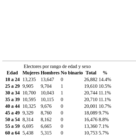
Electores por rango de edad y sexo
Edad
Mujeres
Hombres
No binario
Total
%
18 a 24
13,235
13,647
0
26,882
14.4%
25 a 29
9,905
9,704
1
19,610
10.5%
30 a 34
10,700
10,043
1
20,744
11.1%
35 a 39
10,595
10,115
0
20,710
11.1%
40 a 44
10,325
9,676
0
20,001
10.7%
45 a 49
9,329
8,760
0
18,089
9.7%
50 a 54
8,314
8,162
0
16,476
8.8%
55 a 59
6,695
6,665
0
13,360
7.1%
60 a 64
5,438
5,315
0
10,753
5.7%