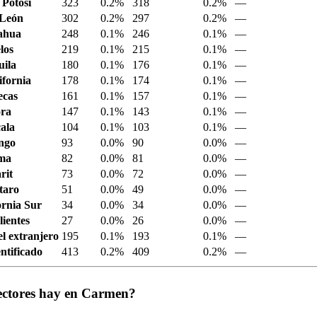
 Potosí
323
0.2%
318
0.2%
—
 León
302
0.2%
297
0.2%
—
ahua
248
0.1%
246
0.1%
—
los
219
0.1%
215
0.1%
—
ila
180
0.1%
176
0.1%
—
ifornia
178
0.1%
174
0.1%
—
ecas
161
0.1%
157
0.1%
—
ora
147
0.1%
143
0.1%
—
ala
104
0.1%
103
0.1%
—
ngo
93
0.0%
90
0.0%
—
ima
82
0.0%
81
0.0%
—
rit
73
0.0%
72
0.0%
—
taro
51
0.0%
49
0.0%
—
ornia Sur
34
0.0%
34
0.0%
—
ientes
27
0.0%
26
0.0%
—
el extranjero
195
0.1%
193
0.1%
—
ntificado
413
0.2%
409
0.2%
—
ectores hay en Carmen?