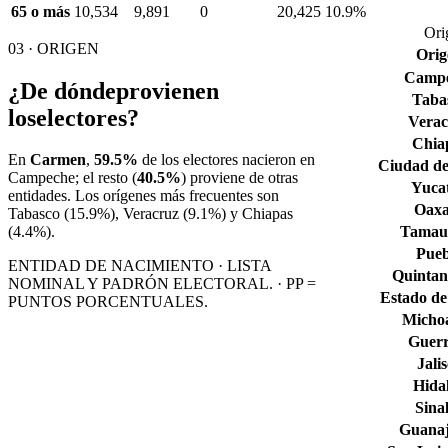
65 o más
10,534
9,891
0
20,425
10.9%
Ori
03 · ORIGEN
Orig
Camp
¿De dónde
provienen
Taba
los
electores?
Verac
Chia
En
Carmen
,
59.5%
de los electores nacieron en
Ciudad de
Campeche
; el resto (
40.5%
) proviene de otras
Yuca
entidades. Los orígenes más frecuentes son
Oax
Tabasco
(15.9%)
, Veracruz
(9.1%)
y Chiapas
Tamaul
(4.4%)
.
Pueb
ENTIDAD DE NACIMIENTO · LISTA
Quintan
NOMINAL Y PADRÓN ELECTORAL. · PP =
Estado de
PUNTOS PORCENTUALES.
Micho
Guerr
Jali
Hida
Sina
Guana