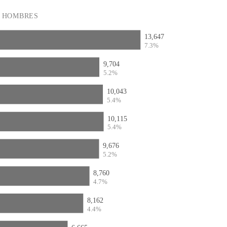
HOMBRES
13,647
7.3%
9,704
5.2%
10,043
5.4%
10,115
5.4%
9,676
5.2%
8,760
4.7%
8,162
4.4%