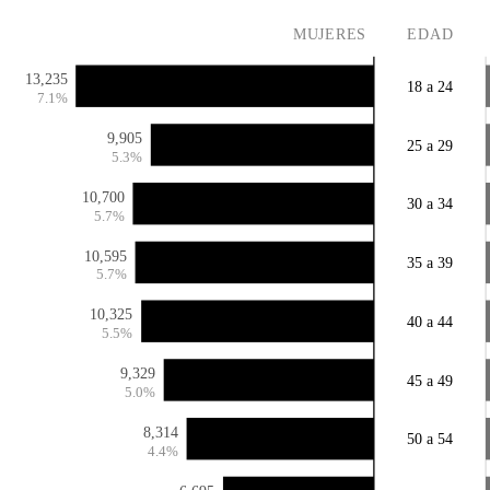
MUJERES
EDAD
13,235
18 a 24
7.1%
9,905
25 a 29
5.3%
10,700
30 a 34
5.7%
10,595
35 a 39
5.7%
10,325
40 a 44
5.5%
9,329
45 a 49
5.0%
8,314
50 a 54
4.4%