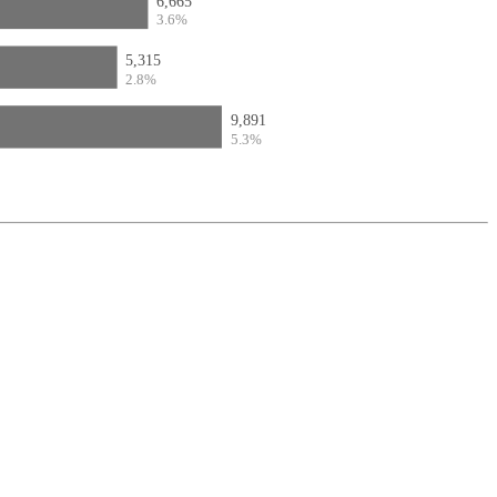
6,665
3.6%
5,315
2.8%
9,891
5.3%