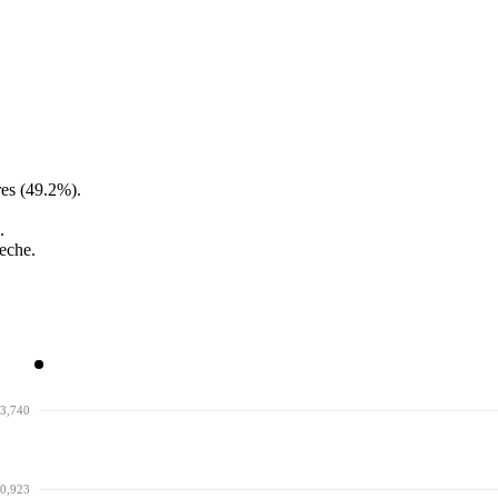
es (49.2%).
.
eche.
3,740
0,923