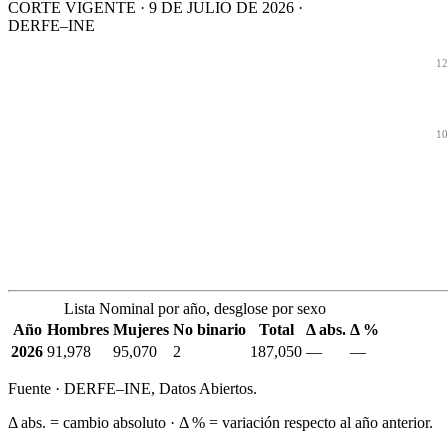
CORTE VIGENTE · 9 DE JULIO DE 2026 ·
DERFE–INE
12
10
Lista Nominal por año, desglose por sexo
Año
Hombres
Mujeres
No binario
Total
Δ abs.
Δ %
2026
91,978
95,070
2
187,050
—
—
Fuente · DERFE–INE, Datos Abiertos.
Δ abs. = cambio absoluto · Δ % = variación respecto al año anterior.