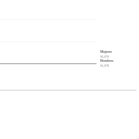
Mujeres
95,070
Hombres
91,978