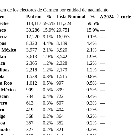
gen de los electores de Carmen por entidad de nacimiento
en
Padrón
%
Lista Nominal
%
Δ
2024
corte
eche
113,117
59.5%
111,224
59.5%
—
sco
30,286
15.9%
29,751
15.9%
—
ruz
17,220
9.1%
16,953
9.1%
—
pas
8,320
4.4%
8,189
4.4%
—
 México
3,977
2.1%
3,920
2.1%
—
tán
3,613
1.9%
3,542
1.9%
—
aca
2,365
1.2%
2,328
1.2%
—
ipas
2,218
1.2%
2,179
1.2%
—
la
1,538
0.8%
1,515
0.8%
—
a Roo
1,012
0.5%
997
0.5%
—
 México
909
0.5%
899
0.5%
—
acán
734
0.4%
722
0.4%
—
ero
613
0.3%
607
0.3%
—
sco
419
0.2%
404
0.2%
—
lgo
368
0.2%
364
0.2%
—
loa
357
0.2%
352
0.2%
—
juato
327
0.2%
321
0.2%
—