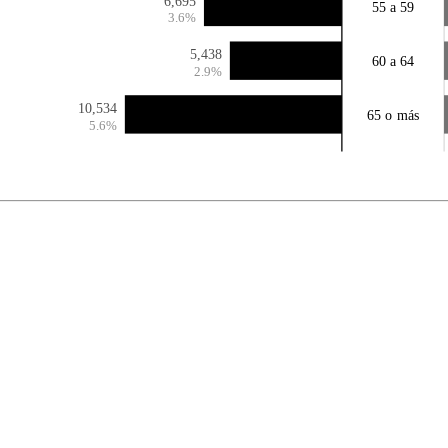
6,695
55 a 59
3.6%
5,438
60 a 64
2.9%
10,534
65 o más
5.6%