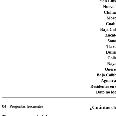
San Luis
Nuevo
Chihu
More
Coahu
Baja Cal
Zacat
Son
Tlaxc
Dura
Col
Naya
Queré
Baja Calif
Aguascal
Residentes en 
Dato no ide
04
· Preguntas frecuentes
¿Cuántos el