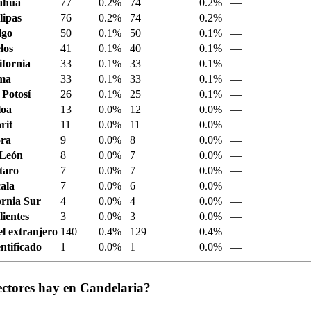
ahua
77
0.2%
74
0.2%
—
ipas
76
0.2%
74
0.2%
—
lgo
50
0.1%
50
0.1%
—
los
41
0.1%
40
0.1%
—
ifornia
33
0.1%
33
0.1%
—
ima
33
0.1%
33
0.1%
—
 Potosí
26
0.1%
25
0.1%
—
loa
13
0.0%
12
0.0%
—
rit
11
0.0%
11
0.0%
—
ora
9
0.0%
8
0.0%
—
 León
8
0.0%
7
0.0%
—
taro
7
0.0%
7
0.0%
—
ala
7
0.0%
6
0.0%
—
ornia Sur
4
0.0%
4
0.0%
—
ientes
3
0.0%
3
0.0%
—
el extranjero
140
0.4%
129
0.4%
—
ntificado
1
0.0%
1
0.0%
—
ectores hay en Candelaria?