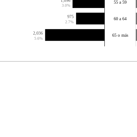
1,096
55 a 59
3.0%
975
60 a 64
2.7%
2,036
65 o más
5.6%