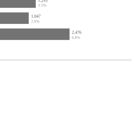
1,293
3.5%
1,047
2.9%
2,476
6.8%