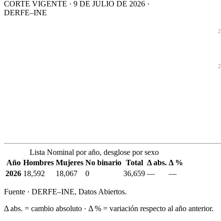
CORTE VIGENTE · 9 DE JULIO DE 2026 ·
DERFE–INE
2
2
Lista Nominal por año, desglose por sexo
Año
Hombres
Mujeres
No binario
Total
Δ abs.
Δ %
2026
18,592
18,067
0
36,659
—
—
Fuente · DERFE–INE, Datos Abiertos.
Δ abs. = cambio absoluto · Δ % = variación respecto al año anterior.