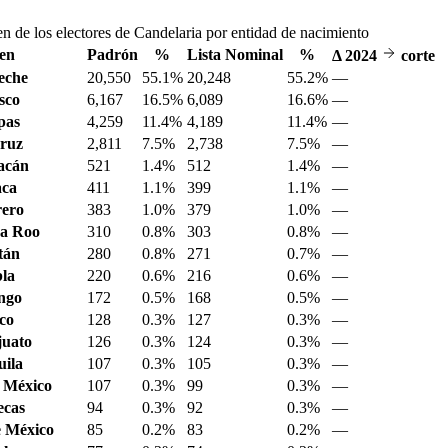
n de los electores de Candelaria por entidad de nacimiento
en
Padrón
%
Lista Nominal
%
Δ
2024
corte
eche
20,550
55.1%
20,248
55.2%
—
sco
6,167
16.5%
6,089
16.6%
—
pas
4,259
11.4%
4,189
11.4%
—
ruz
2,811
7.5%
2,738
7.5%
—
acán
521
1.4%
512
1.4%
—
aca
411
1.1%
399
1.1%
—
ero
383
1.0%
379
1.0%
—
a Roo
310
0.8%
303
0.8%
—
tán
280
0.8%
271
0.7%
—
la
220
0.6%
216
0.6%
—
ngo
172
0.5%
168
0.5%
—
sco
128
0.3%
127
0.3%
—
juato
126
0.3%
124
0.3%
—
ila
107
0.3%
105
0.3%
—
 México
107
0.3%
99
0.3%
—
ecas
94
0.3%
92
0.3%
—
 México
85
0.2%
83
0.2%
—