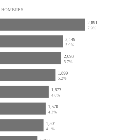
HOMBRES
2,891
7.9%
2,149
5.9%
2,093
5.7%
1,899
5.2%
1,673
4.6%
1,570
4.3%
1,501
4.1%