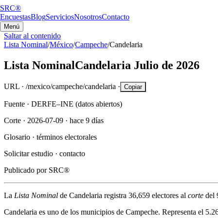
SRC®
Encuestas
Blog
Servicios
Nosotros
Contacto
Menú
Saltar al contenido
Lista Nominal
/
México
/
Campeche
/
Candelaria
Lista Nominal
Candelaria
Julio de 2026
URL ·
/mexico/campeche/candelaria
·
Copiar
Fuente ·
DERFE–INE (datos abiertos)
Corte ·
2026-07-09
·
hace 9 días
Glosario ·
términos electorales
Solicitar estudio ·
contacto
Publicado por
SRC®
La
Lista Nominal
de
Candelaria
registra
36,659
electores al
corte
del
Candelaria
es uno de los municipios de
Campeche
. Representa el
5.2