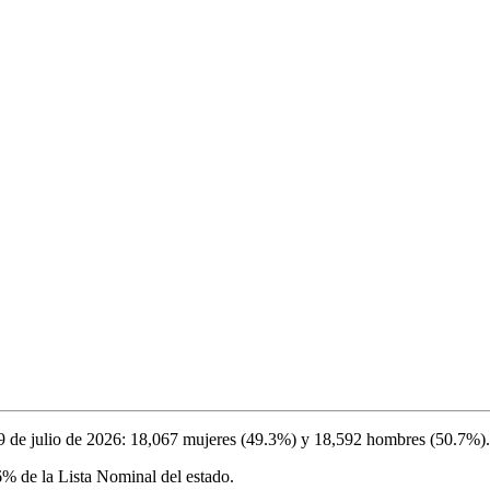
9 de julio de 2026
:
18,067
mujeres (
49.3%
) y
18,592
hombres (
50.7%
).
6%
de la Lista Nominal del estado.