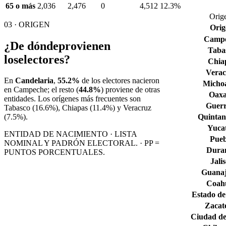
65 o más
2,036
2,476
0
4,512
12.3%
Orige
03 · ORIGEN
Orig
Camp
¿De dónde
provienen
Taba
los
electores?
Chia
Verac
En
Candelaria
,
55.2%
de los electores nacieron
Micho
en
Campeche
; el resto (
44.8%
) proviene de otras
Oax
entidades. Los orígenes más frecuentes son
Guerr
Tabasco
(16.6%)
, Chiapas
(11.4%)
y Veracruz
Quintan
(7.5%)
.
Yuca
ENTIDAD DE NACIMIENTO · LISTA
Pueb
NOMINAL Y PADRÓN ELECTORAL. · PP =
Dura
PUNTOS PORCENTUALES.
Jali
Guana
Coahu
Estado de
Zacat
Ciudad de