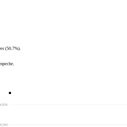
es (50.7%).
ampeche.
4,056
9,594