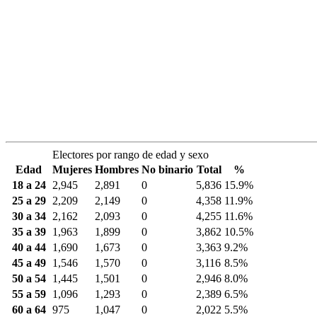
Electores por rango de edad y sexo
Edad
Mujeres
Hombres
No binario
Total
%
18 a 24
2,945
2,891
0
5,836
15.9%
25 a 29
2,209
2,149
0
4,358
11.9%
30 a 34
2,162
2,093
0
4,255
11.6%
35 a 39
1,963
1,899
0
3,862
10.5%
40 a 44
1,690
1,673
0
3,363
9.2%
45 a 49
1,546
1,570
0
3,116
8.5%
50 a 54
1,445
1,501
0
2,946
8.0%
55 a 59
1,096
1,293
0
2,389
6.5%
60 a 64
975
1,047
0
2,022
5.5%