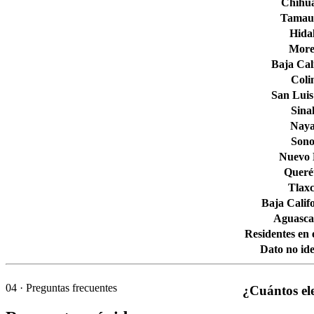
Chihu
Tamaul
Hida
More
Baja Cal
Col
San Luis
Sina
Naya
Son
Nuevo
Queré
Tlaxc
Baja Calif
Aguascal
Residentes en 
Dato no ide
04
· Preguntas frecuentes
¿Cuántos el