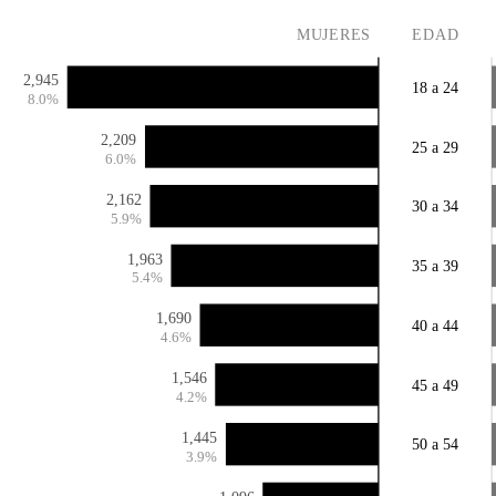
MUJERES
EDAD
2,945
18 a 24
8.0%
2,209
25 a 29
6.0%
2,162
30 a 34
5.9%
1,963
35 a 39
5.4%
1,690
40 a 44
4.6%
1,546
45 a 49
4.2%
1,445
50 a 54
3.9%