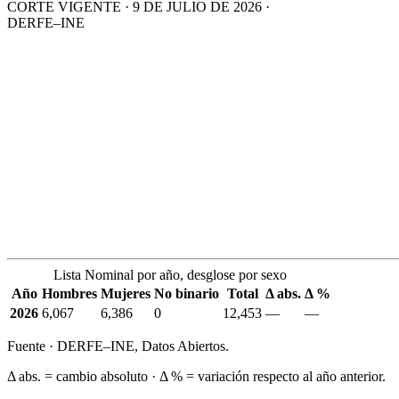
CORTE VIGENTE · 9 DE JULIO DE 2026 ·
DERFE–INE
Lista Nominal por año, desglose por sexo
Año
Hombres
Mujeres
No binario
Total
Δ abs.
Δ %
2026
6,067
6,386
0
12,453
—
—
Fuente · DERFE–INE, Datos Abiertos.
Δ abs. = cambio absoluto · Δ % = variación respecto al año anterior.