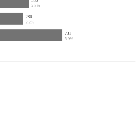
350
2.8%
280
2.2%
731
5.9%