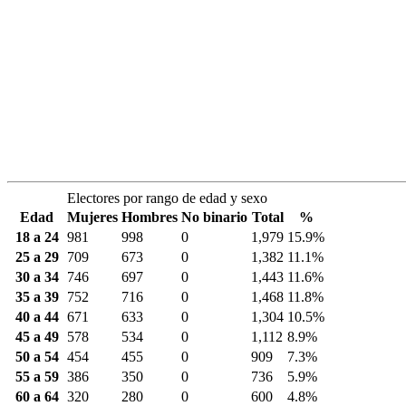
Electores por rango de edad y sexo
Edad
Mujeres
Hombres
No binario
Total
%
18 a 24
981
998
0
1,979
15.9%
25 a 29
709
673
0
1,382
11.1%
30 a 34
746
697
0
1,443
11.6%
35 a 39
752
716
0
1,468
11.8%
40 a 44
671
633
0
1,304
10.5%
45 a 49
578
534
0
1,112
8.9%
50 a 54
454
455
0
909
7.3%
55 a 59
386
350
0
736
5.9%
60 a 64
320
280
0
600
4.8%