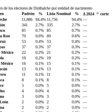
n de los electores de Dzitbalche por entidad de nacimiento
en
Padrón
%
Lista Nominal
%
Δ
2024
corte
eche
11,886
94.4%
11,756
94.4%
—
tán
341
2.7%
335
2.7%
—
sco
85
0.7%
85
0.7%
—
a Roo
70
0.6%
69
0.6%
—
ruz
53
0.4%
53
0.4%
—
pas
37
0.3%
37
0.3%
—
 México
22
0.2%
21
0.2%
—
la
19
0.2%
19
0.2%
—
 México
16
0.1%
15
0.1%
—
acán
13
0.1%
13
0.1%
—
ero
11
0.1%
11
0.1%
—
aca
8
0.1%
8
0.1%
—
sco
5
0.0%
5
0.0%
—
los
4
0.0%
4
0.0%
—
ima
3
0.0%
3
0.0%
—
 León
2
0.0%
2
0.0%
—
loa
2
0.0%
2
0.0%
—