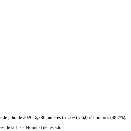
9 de julio de 2026
:
6,386
mujeres (
51.3%
) y
6,067
hombres (
48.7%
).
9%
de la Lista Nominal del estado.