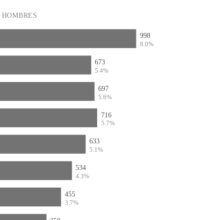
HOMBRES
998
8.0%
673
5.4%
697
5.6%
716
5.7%
633
5.1%
534
4.3%
455
3.7%