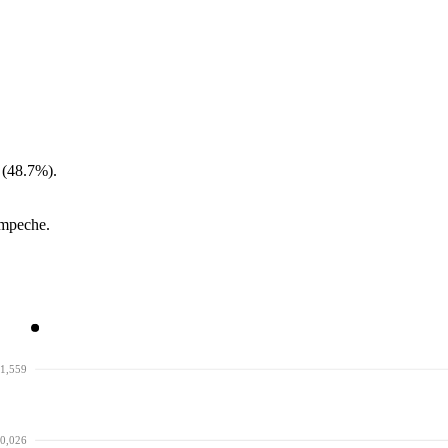
 (48.7%).
ampeche.
1,559
0,026