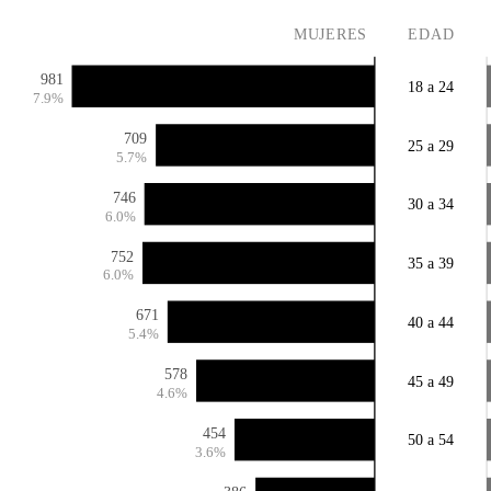
MUJERES
EDAD
981
18 a 24
7.9%
709
25 a 29
5.7%
746
30 a 34
6.0%
752
35 a 39
6.0%
671
40 a 44
5.4%
578
45 a 49
4.6%
454
50 a 54
3.6%