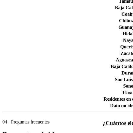
Tamaul
Baja Cal
Coahu
Chihu
Guana
Hida
Naya
Queré
Zacat
Aguascal
Baja Calif
Dura
San Luis
Son
Tlaxc
Residentes en 
Dato no ide
04
· Preguntas frecuentes
¿Cuántos ele