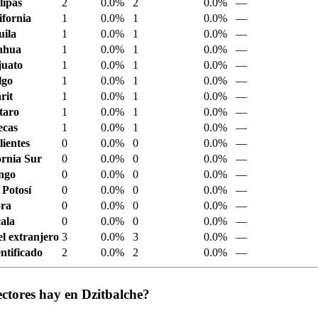
ipas
2
0.0%
2
0.0%
—
ifornia
1
0.0%
1
0.0%
—
ila
1
0.0%
1
0.0%
—
ahua
1
0.0%
1
0.0%
—
juato
1
0.0%
1
0.0%
—
lgo
1
0.0%
1
0.0%
—
rit
1
0.0%
1
0.0%
—
taro
1
0.0%
1
0.0%
—
ecas
1
0.0%
1
0.0%
—
ientes
0
0.0%
0
0.0%
—
ornia Sur
0
0.0%
0
0.0%
—
ngo
0
0.0%
0
0.0%
—
 Potosí
0
0.0%
0
0.0%
—
ora
0
0.0%
0
0.0%
—
ala
0
0.0%
0
0.0%
—
el extranjero
3
0.0%
3
0.0%
—
ntificado
2
0.0%
2
0.0%
—
ctores hay en Dzitbalche?