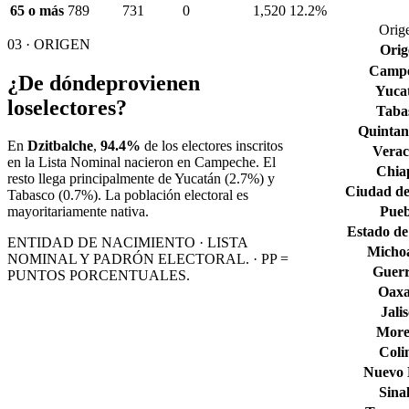
65 o más
789
731
0
1,520
12.2%
Orige
03 · ORIGEN
Orig
Camp
¿De dónde
provienen
Yuca
los
electores?
Taba
Quintan
En
Dzitbalche
,
94.4%
de los electores inscritos
Verac
en la Lista Nominal nacieron en
Campeche
. El
Chia
resto llega principalmente de
Yucatán
(2.7%)
y
Ciudad de
Tabasco
(0.7%)
. La población electoral es
Pueb
mayoritariamente nativa.
Estado de
ENTIDAD DE NACIMIENTO · LISTA
Micho
NOMINAL Y PADRÓN ELECTORAL. · PP =
Guerr
PUNTOS PORCENTUALES.
Oax
Jali
More
Col
Nuevo
Sina