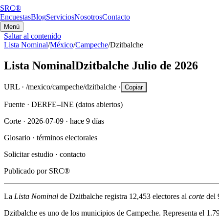
SRC®
Encuestas
Blog
Servicios
Nosotros
Contacto
Menú
Saltar al contenido
Lista Nominal
/
México
/
Campeche
/
Dzitbalche
Lista Nominal
Dzitbalche
Julio de 2026
URL ·
/mexico/campeche/dzitbalche
·
Copiar
Fuente ·
DERFE–INE (datos abiertos)
Corte ·
2026-07-09
·
hace 9 días
Glosario ·
términos electorales
Solicitar estudio ·
contacto
Publicado por
SRC®
La
Lista Nominal
de
Dzitbalche
registra
12,453
electores al
corte
del
Dzitbalche
es uno de los municipios de
Campeche
. Representa el
1.7