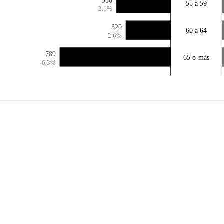
386
55 a 59
3.1%
320
60 a 64
2.6%
789
65 o más
6.3%