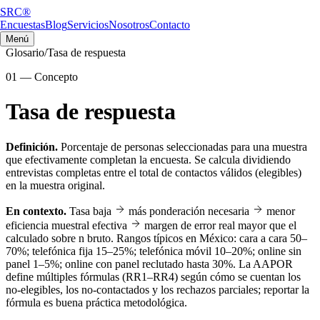
SRC®
Encuestas
Blog
Servicios
Nosotros
Contacto
Menú
Glosario
/
Tasa de respuesta
01
—
Concepto
Tasa de respuesta
Definición.
Porcentaje de personas seleccionadas para una muestra
que efectivamente completan la encuesta. Se calcula dividiendo
entrevistas completas entre el total de contactos válidos (elegibles)
en la muestra original.
En contexto.
Tasa baja
más ponderación necesaria
menor
eficiencia muestral efectiva
margen de error real mayor que el
calculado sobre n bruto. Rangos típicos en México: cara a cara 50–
70%; telefónica fija 15–25%; telefónica móvil 10–20%; online sin
panel 1–5%; online con panel reclutado hasta 30%. La AAPOR
define múltiples fórmulas (RR1–RR4) según cómo se cuentan los
no-elegibles, los no-contactados y los rechazos parciales; reportar la
fórmula es buena práctica metodológica.