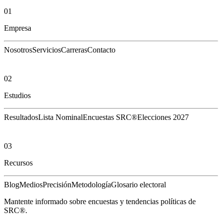
01
Empresa
Nosotros
Servicios
Carreras
Contacto
02
Estudios
Resultados
Lista Nominal
Encuestas SRC®
Elecciones 2027
03
Recursos
Blog
Medios
Precisión
Metodología
Glosario electoral
Mantente informado sobre encuestas y tendencias políticas de
SRC®.