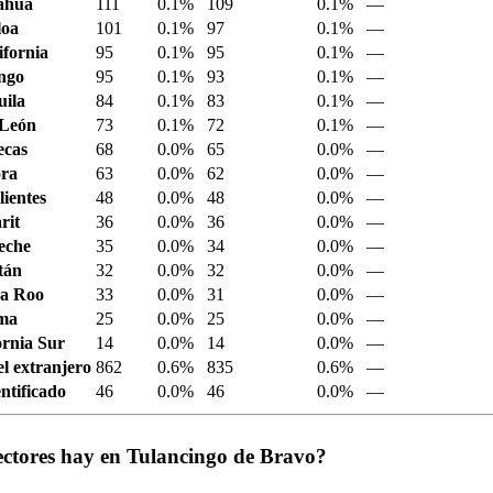
ahua
111
0.1%
109
0.1%
—
loa
101
0.1%
97
0.1%
—
ifornia
95
0.1%
95
0.1%
—
ngo
95
0.1%
93
0.1%
—
ila
84
0.1%
83
0.1%
—
 León
73
0.1%
72
0.1%
—
ecas
68
0.0%
65
0.0%
—
ora
63
0.0%
62
0.0%
—
ientes
48
0.0%
48
0.0%
—
rit
36
0.0%
36
0.0%
—
eche
35
0.0%
34
0.0%
—
tán
32
0.0%
32
0.0%
—
a Roo
33
0.0%
31
0.0%
—
ima
25
0.0%
25
0.0%
—
ornia Sur
14
0.0%
14
0.0%
—
el extranjero
862
0.6%
835
0.6%
—
ntificado
46
0.0%
46
0.0%
—
ectores hay en Tulancingo de Bravo?