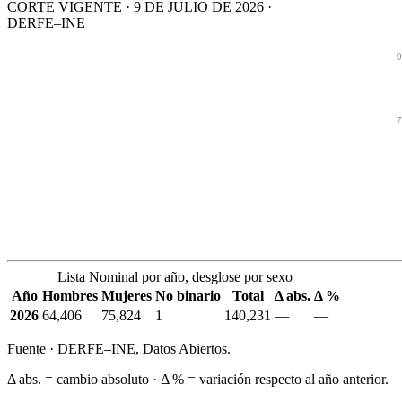
CORTE VIGENTE · 9 DE JULIO DE 2026 ·
DERFE–INE
9
7
Lista Nominal por año, desglose por sexo
Año
Hombres
Mujeres
No binario
Total
Δ abs.
Δ %
2026
64,406
75,824
1
140,231
—
—
Fuente · DERFE–INE, Datos Abiertos.
Δ abs. = cambio absoluto · Δ % = variación respecto al año anterior.