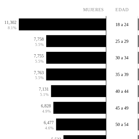
MUJERES
EDAD
11,302
18 a 24
8.1%
7,758
25 a 29
5.5%
7,755
30 a 34
5.5%
7,763
35 a 39
5.5%
7,131
40 a 44
5.1%
6,828
45 a 49
4.9%
6,477
50 a 54
4.6%