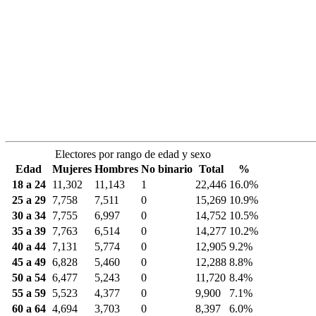
Electores por rango de edad y sexo
Edad
Mujeres
Hombres
No binario
Total
%
18 a 24
11,302
11,143
1
22,446
16.0%
25 a 29
7,758
7,511
0
15,269
10.9%
30 a 34
7,755
6,997
0
14,752
10.5%
35 a 39
7,763
6,514
0
14,277
10.2%
40 a 44
7,131
5,774
0
12,905
9.2%
45 a 49
6,828
5,460
0
12,288
8.8%
50 a 54
6,477
5,243
0
11,720
8.4%
55 a 59
5,523
4,377
0
9,900
7.1%
60 a 64
4,694
3,703
0
8,397
6.0%