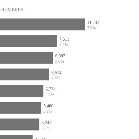
HOMBRES
11,143
7.9%
7,511
5.4%
6,997
5.0%
6,514
4.6%
5,774
4.1%
5,460
3.9%
5,243
3.7%