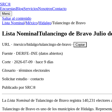
SRC®
Encuestas
Blog
Servicios
Nosotros
Contacto
Menú
Saltar al contenido
Lista Nominal
/
México
/
Hidalgo
/
Tulancingo de Bravo
Lista Nominal
Tulancingo de Bravo
Julio d
URL ·
/mexico/hidalgo/tulancingo-de-bravo
·
Copiar
Fuente ·
DERFE–INE (datos abiertos)
Corte ·
2026-07-09
·
hace 9 días
Glosario ·
términos electorales
Solicitar estudio ·
contacto
Publicado por
SRC®
La
Lista Nominal
de
Tulancingo de Bravo
registra
140,231
electores 
Tulancingo de Bravo
es uno de los municipios de
Hidalgo
. Represent