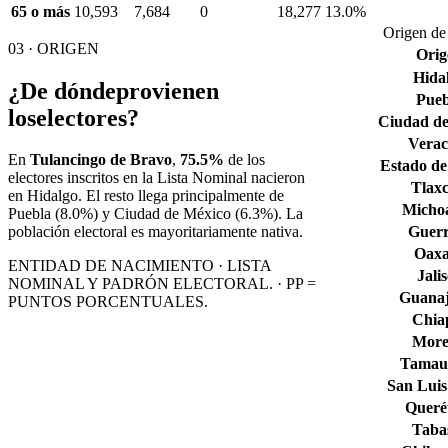
65 o más
10,593
7,684
0
18,277
13.0%
Origen de 
03 · ORIGEN
Orig
Hida
¿De dónde
provienen
Pueb
los
electores?
Ciudad de
Verac
En
Tulancingo de Bravo
,
75.5%
de los
Estado de
electores inscritos en la Lista Nominal nacieron
Tlaxc
en
Hidalgo
. El resto llega principalmente de
Micho
Puebla
(8.0%)
y Ciudad de México
(6.3%)
. La
Guerr
población electoral es mayoritariamente nativa.
Oax
ENTIDAD DE NACIMIENTO · LISTA
Jali
NOMINAL Y PADRÓN ELECTORAL. · PP =
Guana
PUNTOS PORCENTUALES.
Chia
More
Tamaul
San Luis
Queré
Taba