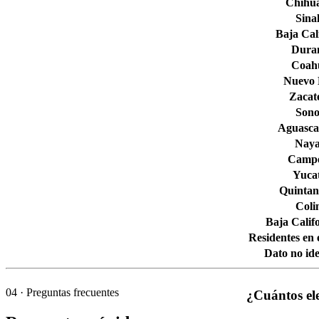
Chihu
Sina
Baja Cal
Dura
Coahu
Nuevo
Zacat
Son
Aguascal
Naya
Camp
Yuca
Quintan
Col
Baja Calif
Residentes en 
Dato no ide
04
· Preguntas frecuentes
¿Cuántos el