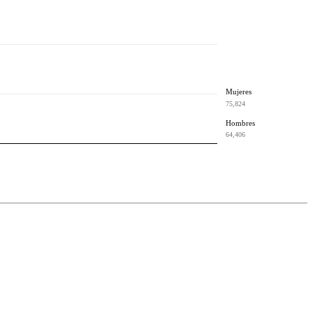
Mujeres
75,824
Hombres
64,406