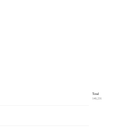
Total
140,231