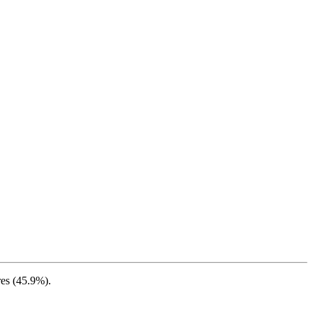
es (
45.9%
).