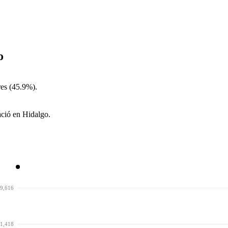
o
es (45.9%).
ació en Hidalgo.
9,616
1,418