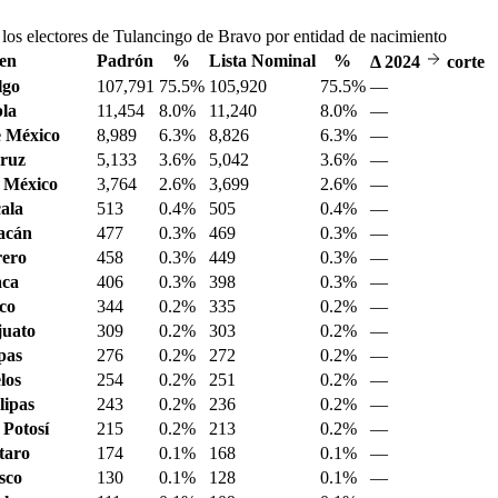
los electores de Tulancingo de Bravo por entidad de nacimiento
en
Padrón
%
Lista Nominal
%
Δ
2024
corte
lgo
107,791
75.5%
105,920
75.5%
—
la
11,454
8.0%
11,240
8.0%
—
 México
8,989
6.3%
8,826
6.3%
—
ruz
5,133
3.6%
5,042
3.6%
—
 México
3,764
2.6%
3,699
2.6%
—
ala
513
0.4%
505
0.4%
—
acán
477
0.3%
469
0.3%
—
ero
458
0.3%
449
0.3%
—
aca
406
0.3%
398
0.3%
—
sco
344
0.2%
335
0.2%
—
juato
309
0.2%
303
0.2%
—
pas
276
0.2%
272
0.2%
—
los
254
0.2%
251
0.2%
—
ipas
243
0.2%
236
0.2%
—
 Potosí
215
0.2%
213
0.2%
—
taro
174
0.1%
168
0.1%
—
sco
130
0.1%
128
0.1%
—