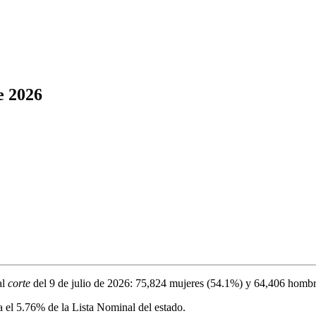
e 2026
al
corte
del
9 de julio de 2026
:
75,824
mujeres (
54.1%
) y
64,406
hombr
a el
5.76%
de la Lista Nominal del estado.