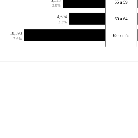
5,523
55 a 59
3.9%
4,694
60 a 64
3.3%
10,593
65 o más
7.6%