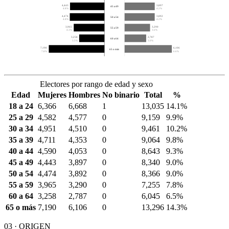
4,443
3,897
45 a 49
4.8%
4.2%
4,474
3,892
50 a 54
4.8%
4.2%
3,965
3,290
55 a 59
4.3%
3.6%
3,258
2,787
60 a 64
3.5%
3.0%
7,190
6,106
65 o más
7.8%
6.6%
Electores por rango de edad y sexo
Edad
Mujeres
Hombres
No binario
Total
%
18 a 24
6,366
6,668
1
13,035
14.1%
25 a 29
4,582
4,577
0
9,159
9.9%
30 a 34
4,951
4,510
0
9,461
10.2%
35 a 39
4,711
4,353
0
9,064
9.8%
40 a 44
4,590
4,053
0
8,643
9.3%
45 a 49
4,443
3,897
0
8,340
9.0%
50 a 54
4,474
3,892
0
8,366
9.0%
55 a 59
3,965
3,290
0
7,255
7.8%
60 a 64
3,258
2,787
0
6,045
6.5%
65 o más
7,190
6,106
0
13,296
14.3%
03 · ORIGEN