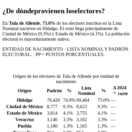
¿De dónde
provienen los
electores?
En
Tula de Allende
,
75.0%
de los electores inscritos en la Lista
Nominal nacieron en
Hidalgo
. El resto llega principalmente de
Ciudad de México
(9.3%)
y Estado de México
(4.1%)
. La población
electoral es mayoritariamente nativa.
ENTIDAD DE NACIMIENTO · LISTA NOMINAL Y PADRÓN
ELECTORAL. · PP = PUNTOS PORCENTUALES.
Origen de los electores de Tula de Allende por entidad de
nacimiento
Δ
2024
Lista
Origen
Padrón
%
%
Nominal
corte
Hidalgo
70,428
74.9%
69,464
75.0%
—
Ciudad de México
8,777
9.3%
8,623
9.3%
—
Estado de México
3,814
4.1%
3,755
4.1%
—
Veracruz
3,146
3.3%
3,102
3.3%
—
Puebla
1,180
1.3%
1,165
1.3%
—