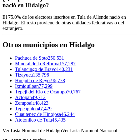
nació en Hidalgo?
El
75.0%
de los electores inscritos en Tula de Allende nació en
Hidalgo
. El resto proviene de otras entidades federativas o del
extranjero.
Otros municipios en Hidalgo
Pachuca de Soto
250,531
Mineral de la Reforma
157,287
Tulancingo de Bravo
140,231
Tizayuca
135,796
Huejutla de Reyes
96,778
Ixmiquilpan
77,299
Tepeji del Rio de Ocampo
70,767
Actopan
49,712
Zempoala
48,423
Tepeapulco
47,479
Cuautepec de Hinojosa
46,244
Atotonilco de Tula
45,435
Ver Lista Nominal de Hidalgo
Ver Lista Nominal Nacional