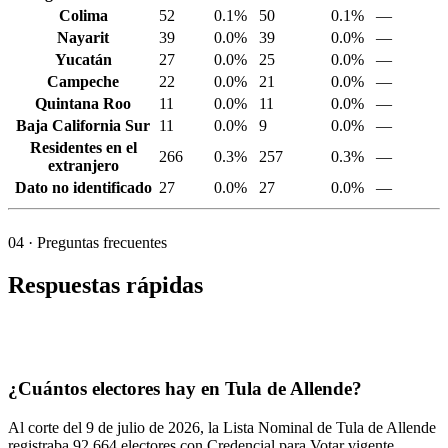
Colima
52
0.1%
50
0.1%
—
Nayarit
39
0.0%
39
0.0%
—
Yucatán
27
0.0%
25
0.0%
—
Campeche
22
0.0%
21
0.0%
—
Quintana Roo
11
0.0%
11
0.0%
—
Baja California Sur
11
0.0%
9
0.0%
—
Residentes en el
266
0.3%
257
0.3%
—
extranjero
Dato no identificado
27
0.0%
27
0.0%
—
04
· Preguntas frecuentes
Respuestas rápidas
¿Cuántos electores hay en Tula de Allende?
Al corte del
9
de julio de
2026,
la Lista Nominal de Tula de Allende
registraba
92,664
electores con Credencial para Votar vigente.