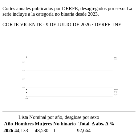
Cortes anuales publicados por DERFE, desagregados por sexo. La
serie incluye a la categoría no binaria desde 2023.
CORTE VIGENTE · 9 DE JULIO DE 2026 · DERFE–INE
Total
92,664
85,870
74,222
62,575
50,927
Mujeres
48,530
Hombres
44,133
2026
Lista Nominal por año, desglose por sexo
Año
Hombres
Mujeres
No binario
Total
Δ abs.
Δ %
2026
44,133
48,530
1
92,664
—
—