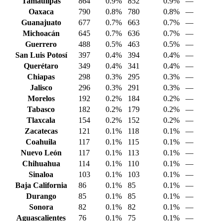
Tamaulipas
864
0.9%
852
0.9%
—
Oaxaca
790
0.8%
780
0.8%
—
Guanajuato
677
0.7%
663
0.7%
—
Michoacán
645
0.7%
636
0.7%
—
Guerrero
488
0.5%
463
0.5%
—
San Luis Potosí
397
0.4%
394
0.4%
—
Querétaro
349
0.4%
341
0.4%
—
Chiapas
298
0.3%
295
0.3%
—
Jalisco
296
0.3%
291
0.3%
—
Morelos
192
0.2%
184
0.2%
—
Tabasco
182
0.2%
179
0.2%
—
Tlaxcala
154
0.2%
152
0.2%
—
Zacatecas
121
0.1%
118
0.1%
—
Coahuila
117
0.1%
115
0.1%
—
Nuevo León
117
0.1%
113
0.1%
—
Chihuahua
114
0.1%
110
0.1%
—
Sinaloa
103
0.1%
103
0.1%
—
Baja California
86
0.1%
85
0.1%
—
Durango
85
0.1%
85
0.1%
—
Sonora
82
0.1%
82
0.1%
—
Aguascalientes
76
0.1%
75
0.1%
—