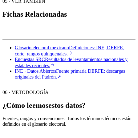
05
·
VER TAMBIÉN
Fichas Relacionadas
Glosario electoral mexicano
Definiciones: INE, DERFE,
corte, rangos quinquenales.
Encuestas SRC
Resultados de levantamientos nacionales y
estatales recientes.
INE · Datos Abiertos
Fuente primaria DERFE: descargas
originales del Padrón.
↗︎
06 · METODOLOGÍA
¿Cómo leemos
estos datos?
Fuentes, rangos y convenciones. Todos los términos técnicos están
definidos en el
glosario electoral
.