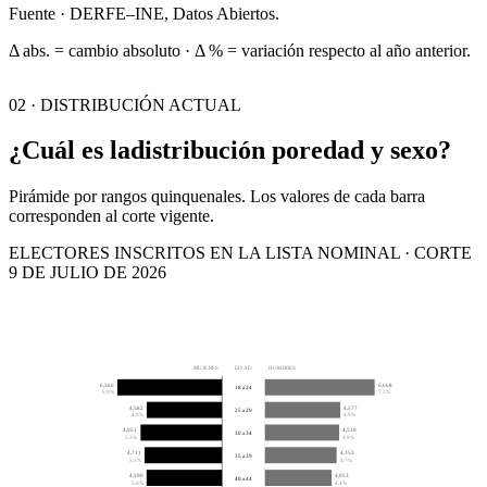
Fuente · DERFE–INE, Datos Abiertos.
Δ abs. = cambio absoluto · Δ % = variación respecto al año anterior.
02 · DISTRIBUCIÓN ACTUAL
¿Cuál es la
distribución por
edad y sexo?
Pirámide por rangos quinquenales. Los valores de cada barra
corresponden al corte vigente.
ELECTORES INSCRITOS EN LA LISTA NOMINAL · CORTE
9 DE JULIO DE 2026
MUJERES
EDAD
HOMBRES
6,366
6,668
18 a 24
6.9%
7.2%
4,582
4,577
25 a 29
4.9%
4.9%
4,951
4,510
30 a 34
5.3%
4.9%
4,711
4,353
35 a 39
5.1%
4.7%
4,590
4,053
40 a 44
5.0%
4.4%