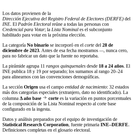
Los datos provienen de la
Dirección Ejecutiva del Registro Federal de Electores (DERFE)
del
INE
. El
Padrón Electoral
reúne a todas las personas con
Credencial para Votar
; la
Lista Nominal
es el subconjunto
habilitado para votar en la próxima elección.
La categoría
No binario
se incorporó en el
corte
del
28 de
diciembre de 2023
. Antes de esa fecha mostramos
—
, nunca cero,
para no fabricar un dato que la fuente no reportaba.
La pirámide agrupa 11
rangos quinquenales
desde
18 a 24 años
. El
INE publica 18 y 19 por separado; los sumamos al rango 20–24
para alinearnos con las convenciones demográficas.
La sección
Origen
usa el campo
entidad de nacimiento
: 32 estados
más dos categorías especiales (extranjero, dato no identificado). La
columna
Δ año base
corte
es la variación en puntos porcentuales
de la composición de la Lista Nominal respecto al corte base
configurado en la ingesta.
Datos y análisis preparados por el equipo de investigación de
Statistical Research Corporation
, fuente primaria
INE–DERFE
.
Definiciones completas en el
glosario electoral
.