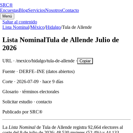
SRC®
Encuestas
Blog
Servicios
Nosotros
Contacto
Menú
Saltar al contenido
Lista Nominal
/
México
/
Hidalgo
/
Tula de Allende
Lista Nominal
Tula de Allende
Julio de
2026
URL ·
/mexico/hidalgo/tula-de-allende
·
Copiar
Fuente ·
DERFE–INE (datos abiertos)
Corte ·
2026-07-09
·
hace 9 días
Glosario ·
términos electorales
Solicitar estudio ·
contacto
Publicado por
SRC®
La
Lista Nominal
de
Tula de Allende
registra
92,664
electores al
corte
del
9 de julio de 2026
:
48,530
mujeres (
52.4%
) y
44,133