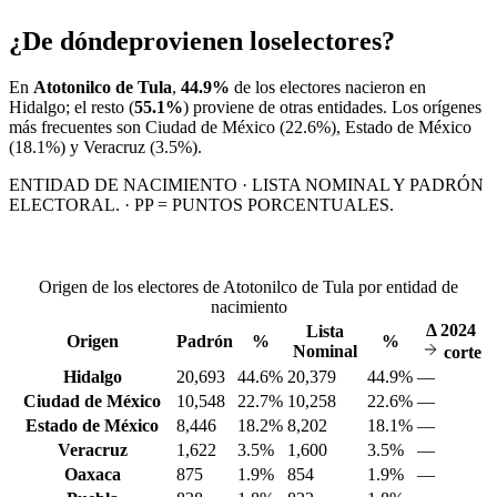
¿De dónde
provienen los
electores?
En
Atotonilco de Tula
,
44.9%
de los electores nacieron en
Hidalgo
; el resto (
55.1%
) proviene de otras entidades. Los orígenes
más frecuentes son
Ciudad de México
(22.6%)
, Estado de México
(18.1%)
y Veracruz
(3.5%)
.
ENTIDAD DE NACIMIENTO · LISTA NOMINAL Y PADRÓN
ELECTORAL. · PP = PUNTOS PORCENTUALES.
Origen de los electores de Atotonilco de Tula por entidad de
nacimiento
Δ
2024
Lista
Origen
Padrón
%
%
Nominal
corte
Hidalgo
20,693
44.6%
20,379
44.9%
—
Ciudad de México
10,548
22.7%
10,258
22.6%
—
Estado de México
8,446
18.2%
8,202
18.1%
—
Veracruz
1,622
3.5%
1,600
3.5%
—
Oaxaca
875
1.9%
854
1.9%
—