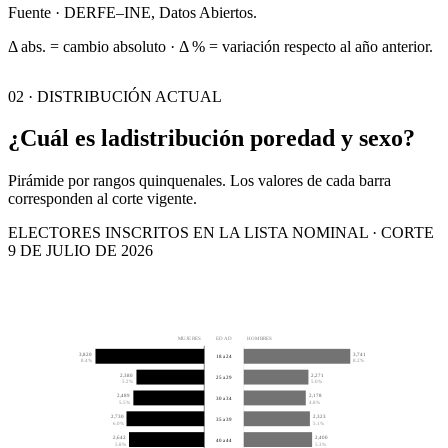
Fuente · DERFE–INE, Datos Abiertos.
Δ abs. = cambio absoluto · Δ % = variación respecto al año anterior.
02 · DISTRIBUCIÓN ACTUAL
¿Cuál es la
distribución por
edad y sexo?
Pirámide por rangos quinquenales. Los valores de cada barra
corresponden al corte vigente.
ELECTORES INSCRITOS EN LA LISTA NOMINAL · CORTE
9 DE JULIO DE 2026
MUJERES
EDAD
HOMBRES
3,820
3,741
18 a 24
8.4%
8.2%
2,380
2,271
25 a 29
5.2%
5.0%
2,489
2,178
30 a 34
5.5%
4.8%
2,730
2,323
35 a 39
6.0%
5.1%
2,642
2,400
40 a 44
5.8%
5.3%