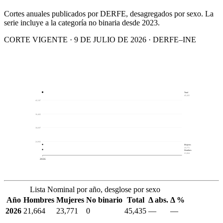
Cortes anuales publicados por DERFE, desagregados por sexo. La
serie incluye a la categoría no binaria desde 2023.
CORTE VIGENTE · 9 DE JULIO DE 2026 · DERFE–INE
Total
45,435
42,107
36,402
30,697
24,992
Mujeres
23,771
Hombres
21,664
2026
Lista Nominal por año, desglose por sexo
Año
Hombres
Mujeres
No binario
Total
Δ abs.
Δ %
2026
21,664
23,771
0
45,435
—
—