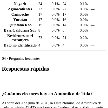
Nayarit
24
0.1%
24
0.1%
—
Aguascalientes
22
0.0%
22
0.0%
—
Campeche
17
0.0%
17
0.0%
—
Yucatán
17
0.0%
16
0.0%
—
Quintana Roo
15
0.0%
14
0.0%
—
Baja California Sur
8
0.0%
8
0.0%
—
Residentes en el
73
0.2%
71
0.2%
—
extranjero
Dato no identificado
4
0.0%
4
0.0%
—
04
· Preguntas frecuentes
Respuestas rápidas
¿Cuántos electores hay en Atotonilco de Tula?
Al corte del
9
de julio de
2026,
la Lista Nominal de Atotonilco de
Tula registraba
45,435
electores con Credencial para Votar vigente.