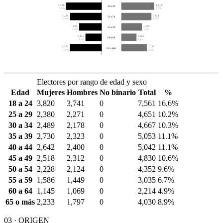
2,518
2,312
45 a 49
5.5%
5.1%
2,228
2,124
50 a 54
4.9%
4.7%
1,586
1,449
55 a 59
3.5%
3.2%
1,145
1,069
60 a 64
2.5%
2.4%
2,233
1,797
65 o más
4.9%
4.0%
Electores por rango de edad y sexo
Edad
Mujeres
Hombres
No binario
Total
%
18 a 24
3,820
3,741
0
7,561
16.6%
25 a 29
2,380
2,271
0
4,651
10.2%
30 a 34
2,489
2,178
0
4,667
10.3%
35 a 39
2,730
2,323
0
5,053
11.1%
40 a 44
2,642
2,400
0
5,042
11.1%
45 a 49
2,518
2,312
0
4,830
10.6%
50 a 54
2,228
2,124
0
4,352
9.6%
55 a 59
1,586
1,449
0
3,035
6.7%
60 a 64
1,145
1,069
0
2,214
4.9%
65 o más
2,233
1,797
0
4,030
8.9%
03 · ORIGEN