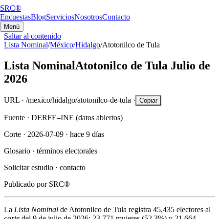
SRC®
Encuestas
Blog
Servicios
Nosotros
Contacto
Menú
Saltar al contenido
Lista Nominal
/
México
/
Hidalgo
/
Atotonilco de Tula
Lista Nominal
Atotonilco de Tula
Julio de
2026
URL ·
/mexico/hidalgo/atotonilco-de-tula
·
Copiar
Fuente ·
DERFE–INE (datos abiertos)
Corte ·
2026-07-09
·
hace 9 días
Glosario ·
términos electorales
Solicitar estudio ·
contacto
Publicado por
SRC®
La
Lista Nominal
de
Atotonilco de Tula
registra
45,435
electores al
corte
del
9 de julio de 2026
:
23,771
mujeres (
52.3%
) y
21,664