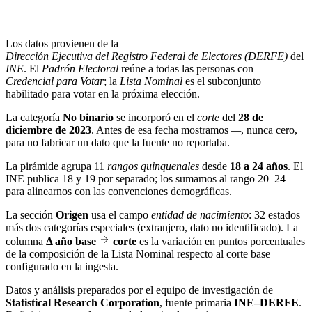
Los datos provienen de la
Dirección Ejecutiva del Registro Federal de Electores (DERFE)
del
INE
. El
Padrón Electoral
reúne a todas las personas con
Credencial para Votar
; la
Lista Nominal
es el subconjunto
habilitado para votar en la próxima elección.
La categoría
No binario
se incorporó en el
corte
del
28 de
diciembre de 2023
. Antes de esa fecha mostramos
—
, nunca cero,
para no fabricar un dato que la fuente no reportaba.
La pirámide agrupa 11
rangos quinquenales
desde
18 a 24 años
. El
INE publica 18 y 19 por separado; los sumamos al rango 20–24
para alinearnos con las convenciones demográficas.
La sección
Origen
usa el campo
entidad de nacimiento
: 32 estados
más dos categorías especiales (extranjero, dato no identificado). La
columna
Δ año base
corte
es la variación en puntos porcentuales
de la composición de la Lista Nominal respecto al corte base
configurado en la ingesta.
Datos y análisis preparados por el equipo de investigación de
Statistical Research Corporation
, fuente primaria
INE–DERFE
.