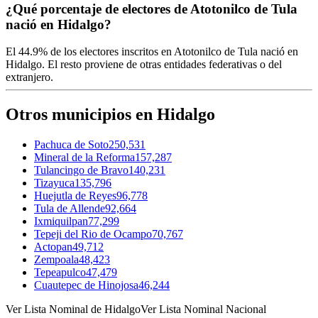
¿Qué porcentaje de electores de Atotonilco de Tula
nació en Hidalgo?
El
44.9%
de los electores inscritos en Atotonilco de Tula nació en
Hidalgo
. El resto proviene de otras entidades federativas o del
extranjero.
Otros municipios en Hidalgo
Pachuca de Soto
250,531
Mineral de la Reforma
157,287
Tulancingo de Bravo
140,231
Tizayuca
135,796
Huejutla de Reyes
96,778
Tula de Allende
92,664
Ixmiquilpan
77,299
Tepeji del Rio de Ocampo
70,767
Actopan
49,712
Zempoala
48,423
Tepeapulco
47,479
Cuautepec de Hinojosa
46,244
Ver Lista Nominal de Hidalgo
Ver Lista Nominal Nacional