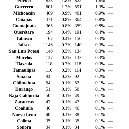
Puebla
838
1.8%
822
1.8%
—
Guerrero
601
1.3%
591
1.3%
—
Michoacán
409
0.9%
401
0.9%
—
Chiapas
371
0.8%
364
0.8%
—
Guanajuato
365
0.8%
359
0.8%
—
Querétaro
194
0.4%
191
0.4%
—
Tabasco
167
0.4%
156
0.3%
—
Jalisco
146
0.3%
140
0.3%
—
San Luis Potosí
140
0.3%
134
0.3%
—
Morelos
137
0.3%
133
0.3%
—
Tlaxcala
118
0.3%
118
0.3%
—
Tamaulipas
116
0.2%
114
0.3%
—
Sinaloa
94
0.2%
92
0.2%
—
Chihuahua
54
0.1%
52
0.1%
—
Durango
51
0.1%
50
0.1%
—
Baja California
50
0.1%
49
0.1%
—
Zacatecas
47
0.1%
47
0.1%
—
Coahuila
46
0.1%
46
0.1%
—
Nuevo León
40
0.1%
38
0.1%
—
Colima
35
0.1%
35
0.1%
—
Sonora
34
0.1%
34
0.1%
—