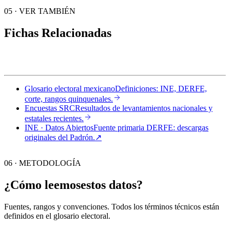
05
·
VER TAMBIÉN
Fichas Relacionadas
Glosario electoral mexicano
Definiciones: INE, DERFE,
corte, rangos quinquenales.
Encuestas SRC
Resultados de levantamientos nacionales y
estatales recientes.
INE · Datos Abiertos
Fuente primaria DERFE: descargas
originales del Padrón.
↗︎
06 · METODOLOGÍA
¿Cómo leemos
estos datos?
Fuentes, rangos y convenciones. Todos los términos técnicos están
definidos en el
glosario electoral
.