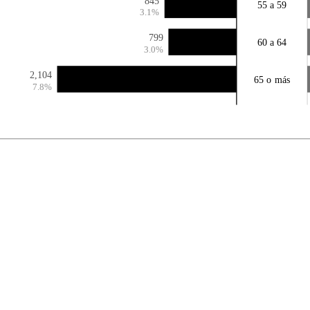
845
55 a 59
3.1%
799
60 a 64
3.0%
2,104
65 o más
7.8%