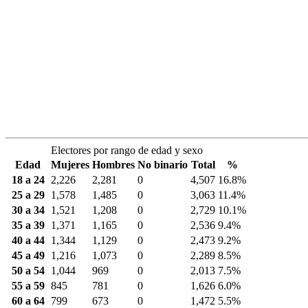
Electores por rango de edad y sexo
Edad
Mujeres
Hombres
No binario
Total
%
18 a 24
2,226
2,281
0
4,507
16.8%
25 a 29
1,578
1,485
0
3,063
11.4%
30 a 34
1,521
1,208
0
2,729
10.1%
35 a 39
1,371
1,165
0
2,536
9.4%
40 a 44
1,344
1,129
0
2,473
9.2%
45 a 49
1,216
1,073
0
2,289
8.5%
50 a 54
1,044
969
0
2,013
7.5%
55 a 59
845
781
0
1,626
6.0%
60 a 64
799
673
0
1,472
5.5%