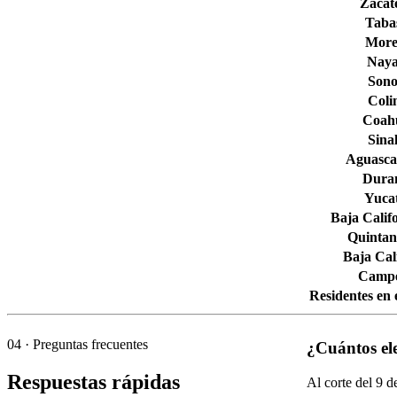
Zacat
Taba
More
Naya
Son
Col
Coahu
Sina
Aguascal
Dura
Yuca
Baja Calif
Quintan
Baja Cal
Camp
Residentes en 
04
· Preguntas frecuentes
¿Cuántos el
Respuestas rápidas
Al corte del
9
de