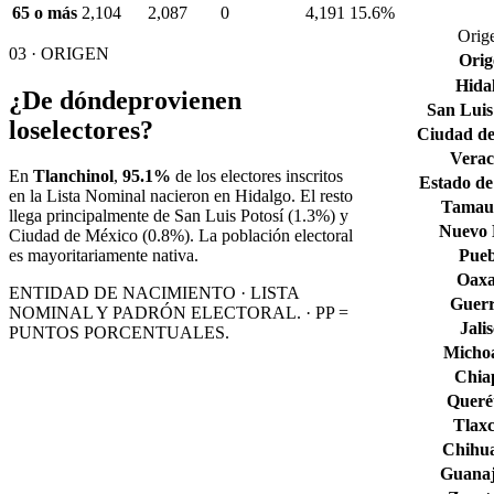
65 o más
2,104
2,087
0
4,191
15.6%
Orige
03 · ORIGEN
Orig
Hida
¿De dónde
provienen
San Luis
los
electores?
Ciudad de
Verac
En
Tlanchinol
,
95.1%
de los electores inscritos
Estado de
en la Lista Nominal nacieron en
Hidalgo
. El resto
Tamaul
llega principalmente de
San Luis Potosí
(1.3%)
y
Nuevo
Ciudad de México
(0.8%)
. La población electoral
Pueb
es mayoritariamente nativa.
Oax
ENTIDAD DE NACIMIENTO · LISTA
Guerr
NOMINAL Y PADRÓN ELECTORAL. · PP =
Jali
PUNTOS PORCENTUALES.
Micho
Chia
Queré
Tlaxc
Chihu
Guana