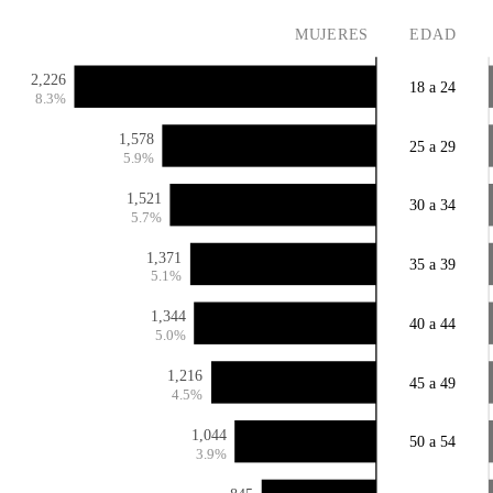
MUJERES
EDAD
2,226
18 a 24
8.3%
1,578
25 a 29
5.9%
1,521
30 a 34
5.7%
1,371
35 a 39
5.1%
1,344
40 a 44
5.0%
1,216
45 a 49
4.5%
1,044
50 a 54
3.9%