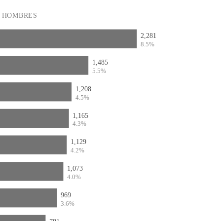
HOMBRES
2,281
8.5%
1,485
5.5%
1,208
4.5%
1,165
4.3%
1,129
4.2%
1,073
4.0%
969
3.6%