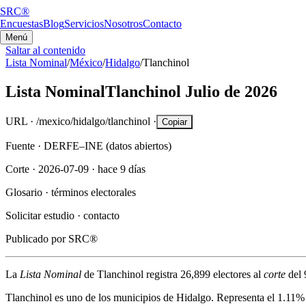
SRC®
Encuestas
Blog
Servicios
Nosotros
Contacto
Menú
Saltar al contenido
Lista Nominal
/
México
/
Hidalgo
/
Tlanchinol
Lista Nominal
Tlanchinol
Julio de 2026
URL ·
/mexico/hidalgo/tlanchinol
·
Copiar
Fuente ·
DERFE–INE (datos abiertos)
Corte ·
2026-07-09
·
hace 9 días
Glosario ·
términos electorales
Solicitar estudio ·
contacto
Publicado por
SRC®
La
Lista Nominal
de
Tlanchinol
registra
26,899
electores al
corte
del
Tlanchinol
es uno de los municipios de
Hidalgo
. Representa el
1.11%