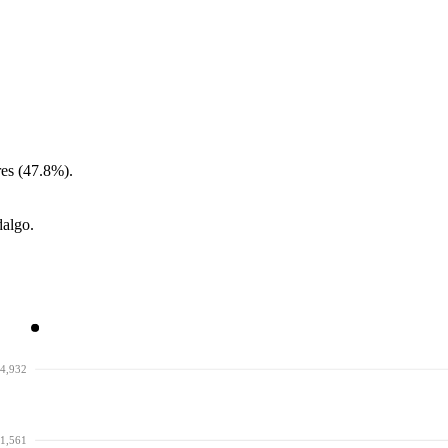
es (47.8%).
dalgo.
4,932
1,561