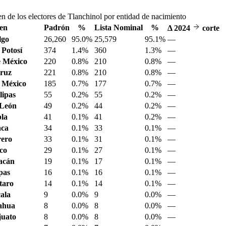
n de los electores de Tlanchinol por entidad de nacimiento
en
Padrón
%
Lista Nominal
%
Δ
2024
corte
lgo
26,260
95.0%
25,579
95.1%
—
 Potosí
374
1.4%
360
1.3%
—
 México
220
0.8%
210
0.8%
—
ruz
221
0.8%
210
0.8%
—
 México
185
0.7%
177
0.7%
—
ipas
55
0.2%
55
0.2%
—
 León
49
0.2%
44
0.2%
—
la
41
0.1%
41
0.2%
—
aca
34
0.1%
33
0.1%
—
ero
33
0.1%
31
0.1%
—
sco
29
0.1%
27
0.1%
—
acán
19
0.1%
17
0.1%
—
pas
16
0.1%
16
0.1%
—
taro
14
0.1%
14
0.1%
—
ala
9
0.0%
9
0.0%
—
ahua
8
0.0%
8
0.0%
—
juato
8
0.0%
8
0.0%
—