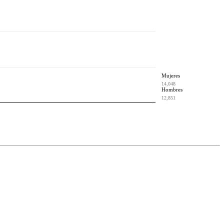
Mujeres
14,048
Hombres
12,851