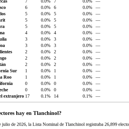
ecas
7
0.0%
7
0.0%
—
sco
6
0.0%
6
0.0%
—
los
5
0.0%
5
0.0%
—
rit
5
0.0%
5
0.0%
—
ora
5
0.0%
5
0.0%
—
ima
4
0.0%
4
0.0%
—
ila
3
0.0%
3
0.0%
—
loa
3
0.0%
3
0.0%
—
ientes
2
0.0%
2
0.0%
—
ngo
2
0.0%
2
0.0%
—
tán
2
0.0%
2
0.0%
—
ornia Sur
1
0.0%
1
0.0%
—
a Roo
1
0.0%
1
0.0%
—
ifornia
0
0.0%
0
0.0%
—
eche
0
0.0%
0
0.0%
—
el extranjero
17
0.1%
14
0.1%
—
ectores hay en Tlanchinol?
 julio de
2026,
la Lista Nominal de Tlanchinol registraba
26,899
electo