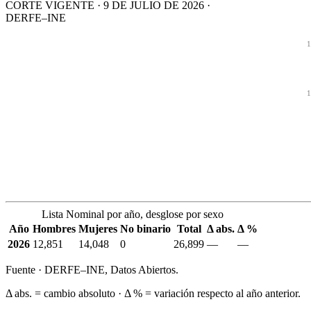
CORTE VIGENTE · 9 DE JULIO DE 2026 ·
DERFE–INE
1
1
Lista Nominal por año, desglose por sexo
Año
Hombres
Mujeres
No binario
Total
Δ abs.
Δ %
2026
12,851
14,048
0
26,899
—
—
Fuente · DERFE–INE, Datos Abiertos.
Δ abs. = cambio absoluto · Δ % = variación respecto al año anterior.