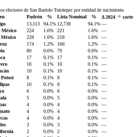
los electores de San Bartolo Tutotepec por entidad de nacimiento
en
Padrón
%
Lista Nominal
%
Δ
2024
corte
lgo
13,113
94.1%
12,738
94.1%
—
 México
224
1.6%
221
1.6%
—
 México
228
1.6%
218
1.6%
—
ruz
174
1.2%
166
1.2%
—
la
80
0.6%
79
0.6%
—
aca
17
0.1%
17
0.1%
—
ero
10
0.1%
10
0.1%
—
acán
10
0.1%
10
0.1%
—
 Potosí
8
0.1%
8
0.1%
—
ipas
10
0.1%
8
0.1%
—
sco
6
0.0%
6
0.0%
—
ala
5
0.0%
5
0.0%
—
pas
4
0.0%
4
0.0%
—
juato
4
0.0%
4
0.0%
—
ecas
4
0.0%
4
0.0%
—
los
3
0.0%
3
0.0%
—
ifornia
2
0.0%
2
0.0%
—