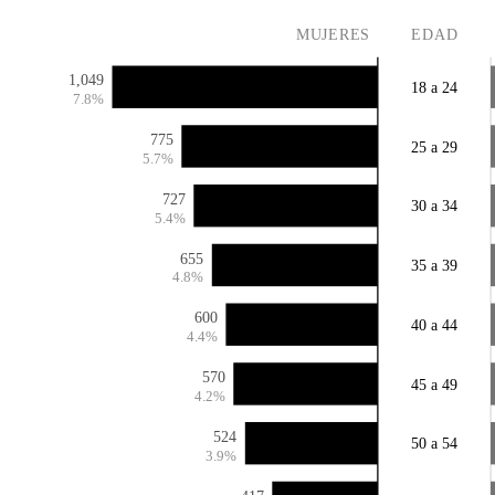
MUJERES
EDAD
1,049
18 a 24
7.8%
775
25 a 29
5.7%
727
30 a 34
5.4%
655
35 a 39
4.8%
600
40 a 44
4.4%
570
45 a 49
4.2%
524
50 a 54
3.9%