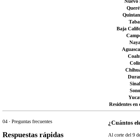
Nuevo
Queré
Quintan
Taba
Baja Calif
Camp
Naya
Aguascal
Coahu
Col
Chihu
Dura
Sina
Son
Yuca
Residentes en 
04
· Preguntas frecuentes
¿Cuántos el
Respuestas rápidas
Al corte del
9
de