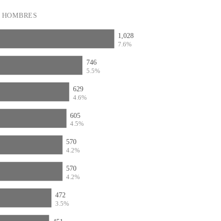
HOMBRES
1,028
7.6%
746
5.5%
629
4.6%
605
4.5%
570
4.2%
570
4.2%
472
3.5%