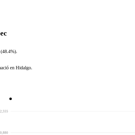
pec
 (48.4%).
nació en Hidalgo.
2,555
0,880