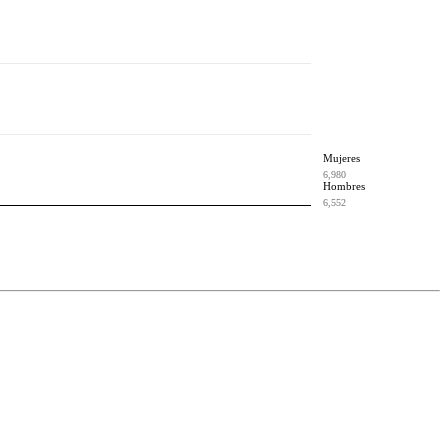
Mujeres
6,980
Hombres
6,552