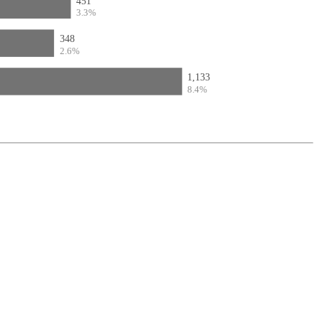
451
3.3%
348
2.6%
1,133
8.4%