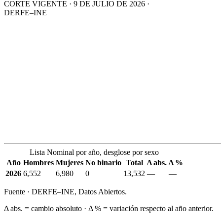
CORTE VIGENTE · 9 DE JULIO DE 2026 ·
DERFE–INE
Lista Nominal por año, desglose por sexo
Año
Hombres
Mujeres
No binario
Total
Δ abs.
Δ %
2026
6,552
6,980
0
13,532
—
—
Fuente · DERFE–INE, Datos Abiertos.
Δ abs. = cambio absoluto · Δ % = variación respecto al año anterior.