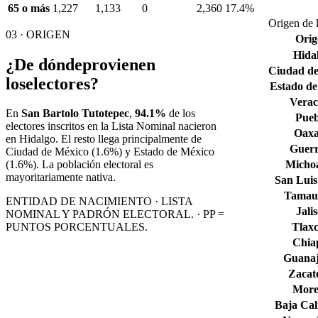
65 o más
1,227
1,133
0
2,360
17.4%
Origen de 
03 · ORIGEN
Orig
Hida
¿De dónde
provienen
Ciudad de
los
electores?
Estado de
Verac
En
San Bartolo Tutotepec
,
94.1%
de los
Pueb
electores inscritos en la Lista Nominal nacieron
Oax
en
Hidalgo
. El resto llega principalmente de
Guerr
Ciudad de México
(1.6%)
y Estado de México
Micho
(1.6%)
. La población electoral es
mayoritariamente nativa.
San Luis
Tamaul
ENTIDAD DE NACIMIENTO · LISTA
Jali
NOMINAL Y PADRÓN ELECTORAL. · PP =
Tlaxc
PUNTOS PORCENTUALES.
Chia
Guana
Zacat
More
Baja Cal