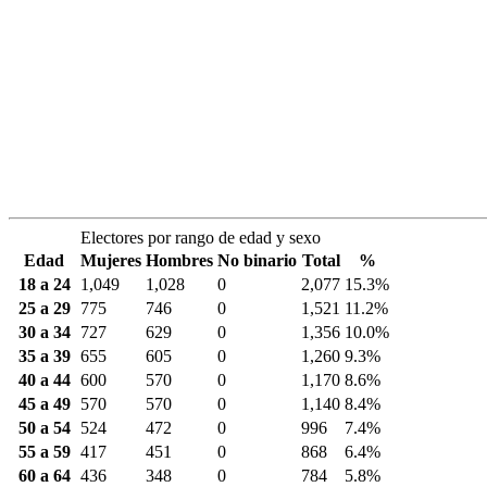
Electores por rango de edad y sexo
Edad
Mujeres
Hombres
No binario
Total
%
18 a 24
1,049
1,028
0
2,077
15.3%
25 a 29
775
746
0
1,521
11.2%
30 a 34
727
629
0
1,356
10.0%
35 a 39
655
605
0
1,260
9.3%
40 a 44
600
570
0
1,170
8.6%
45 a 49
570
570
0
1,140
8.4%
50 a 54
524
472
0
996
7.4%
55 a 59
417
451
0
868
6.4%
60 a 64
436
348
0
784
5.8%