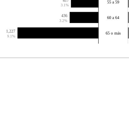
417
55 a 59
3.1%
436
60 a 64
3.2%
1,227
65 o más
9.1%