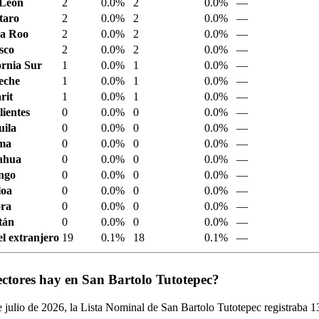
 León
2
0.0%
2
0.0%
—
taro
2
0.0%
2
0.0%
—
a Roo
2
0.0%
2
0.0%
—
sco
2
0.0%
2
0.0%
—
ornia Sur
1
0.0%
1
0.0%
—
eche
1
0.0%
1
0.0%
—
rit
1
0.0%
1
0.0%
—
ientes
0
0.0%
0
0.0%
—
ila
0
0.0%
0
0.0%
—
ima
0
0.0%
0
0.0%
—
ahua
0
0.0%
0
0.0%
—
ngo
0
0.0%
0
0.0%
—
loa
0
0.0%
0
0.0%
—
ora
0
0.0%
0
0.0%
—
tán
0
0.0%
0
0.0%
—
el extranjero
19
0.1%
18
0.1%
—
ectores hay en San Bartolo Tutotepec?
 julio de
2026,
la Lista Nominal de San Bartolo Tutotepec registraba
1