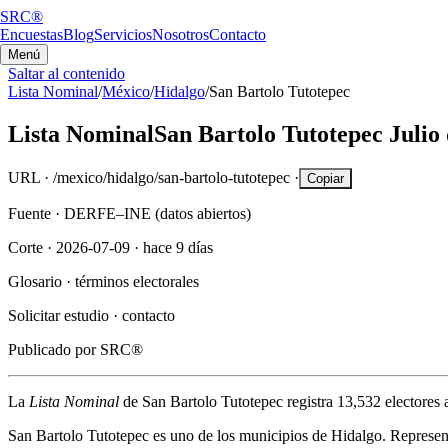
SRC®
Encuestas
Blog
Servicios
Nosotros
Contacto
Menú
Saltar al contenido
Lista Nominal
/
México
/
Hidalgo
/
San Bartolo Tutotepec
Lista Nominal
San Bartolo Tutotepec
Julio
URL ·
/mexico/hidalgo/san-bartolo-tutotepec
·
Copiar
Fuente ·
DERFE–INE (datos abiertos)
Corte ·
2026-07-09
·
hace 9 días
Glosario ·
términos electorales
Solicitar estudio ·
contacto
Publicado por
SRC®
La
Lista Nominal
de
San Bartolo Tutotepec
registra
13,532
electores 
San Bartolo Tutotepec
es uno de los municipios de
Hidalgo
. Represen