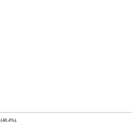
(
48.4%
).