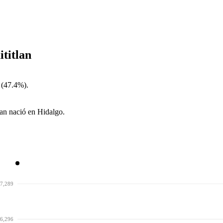
titlan
 (47.4%).
lan nació en Hidalgo.
7,289
6,296