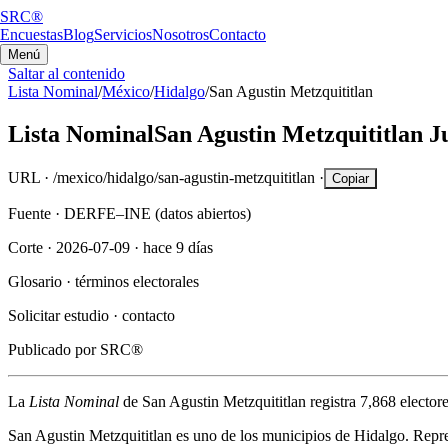
SRC®
Encuestas
Blog
Servicios
Nosotros
Contacto
Menú
Saltar al contenido
Lista Nominal
/
México
/
Hidalgo
/
San Agustin Metzquititlan
Lista Nominal
San Agustin Metzquititlan
J
URL ·
/mexico/hidalgo/san-agustin-metzquititlan
·
Copiar
Fuente ·
DERFE–INE (datos abiertos)
Corte ·
2026-07-09
·
hace 9 días
Glosario ·
términos electorales
Solicitar estudio ·
contacto
Publicado por
SRC®
La
Lista Nominal
de
San Agustin Metzquititlan
registra
7,868
electore
San Agustin Metzquititlan
es uno de los municipios de
Hidalgo
. Repr