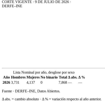
CORTE VIGENTE · 9 DE JULIO DE 2026 ·
DERFE–INE
Lista Nominal por año, desglose por sexo
Año
Hombres
Mujeres
No binario
Total
Δ abs.
Δ %
2026
3,731
4,137
0
7,868
—
—
Fuente · DERFE–INE, Datos Abiertos.
Δ abs. = cambio absoluto · Δ % = variación respecto al año anterior.