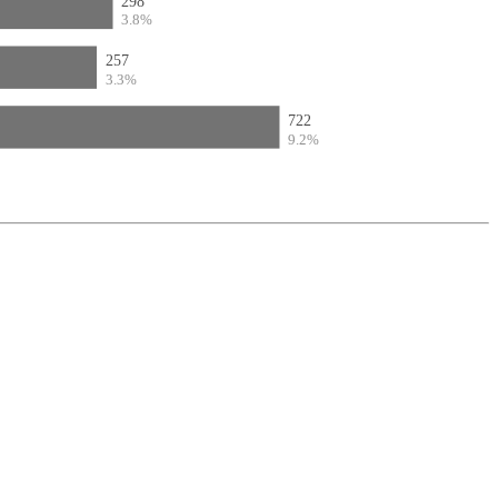
298
3.8%
257
3.3%
722
9.2%