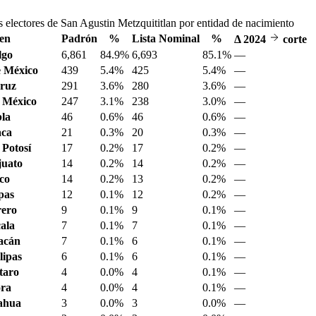
s electores de San Agustin Metzquititlan por entidad de nacimiento
en
Padrón
%
Lista Nominal
%
Δ
2024
corte
lgo
6,861
84.9%
6,693
85.1%
—
 México
439
5.4%
425
5.4%
—
ruz
291
3.6%
280
3.6%
—
 México
247
3.1%
238
3.0%
—
la
46
0.6%
46
0.6%
—
aca
21
0.3%
20
0.3%
—
 Potosí
17
0.2%
17
0.2%
—
juato
14
0.2%
14
0.2%
—
sco
14
0.2%
13
0.2%
—
pas
12
0.1%
12
0.2%
—
ero
9
0.1%
9
0.1%
—
ala
7
0.1%
7
0.1%
—
acán
7
0.1%
6
0.1%
—
ipas
6
0.1%
6
0.1%
—
taro
4
0.0%
4
0.1%
—
ora
4
0.0%
4
0.1%
—
ahua
3
0.0%
3
0.0%
—