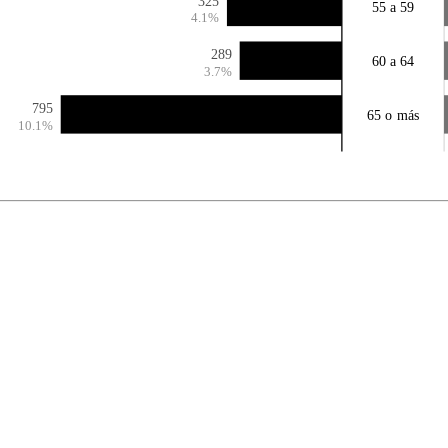
325
55 a 59
4.1%
289
60 a 64
3.7%
795
65 o más
10.1%