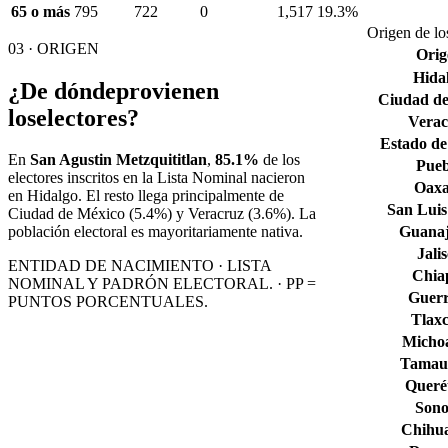
65 o más
795
722
0
1,517
19.3%
Origen de lo
03 · ORIGEN
Orig
Hida
¿De dónde
provienen
Ciudad de
los
electores?
Verac
Estado de
En
San Agustin Metzquititlan
,
85.1%
de los
Pueb
electores inscritos en la Lista Nominal nacieron
Oax
en
Hidalgo
. El resto llega principalmente de
San Luis
Ciudad de México
(5.4%)
y Veracruz
(3.6%)
. La
Guana
población electoral es mayoritariamente nativa.
Jali
ENTIDAD DE NACIMIENTO · LISTA
Chia
NOMINAL Y PADRÓN ELECTORAL. · PP =
Guerr
PUNTOS PORCENTUALES.
Tlaxc
Micho
Tamaul
Queré
Son
Chihu