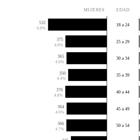
MUJERES
EDAD
532
18 a 24
6.8%
375
25 a 29
4.8%
365
30 a 34
4.6%
350
35 a 39
4.4%
376
40 a 44
4.8%
364
45 a 49
4.6%
366
50 a 54
4.7%