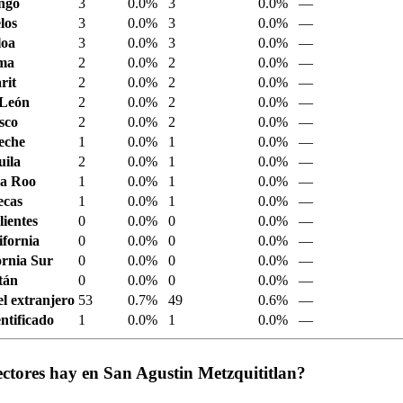
ngo
3
0.0%
3
0.0%
—
los
3
0.0%
3
0.0%
—
loa
3
0.0%
3
0.0%
—
ima
2
0.0%
2
0.0%
—
rit
2
0.0%
2
0.0%
—
 León
2
0.0%
2
0.0%
—
sco
2
0.0%
2
0.0%
—
eche
1
0.0%
1
0.0%
—
ila
2
0.0%
1
0.0%
—
a Roo
1
0.0%
1
0.0%
—
ecas
1
0.0%
1
0.0%
—
ientes
0
0.0%
0
0.0%
—
ifornia
0
0.0%
0
0.0%
—
ornia Sur
0
0.0%
0
0.0%
—
tán
0
0.0%
0
0.0%
—
el extranjero
53
0.7%
49
0.6%
—
ntificado
1
0.0%
1
0.0%
—
ctores hay en San Agustin Metzquititlan?