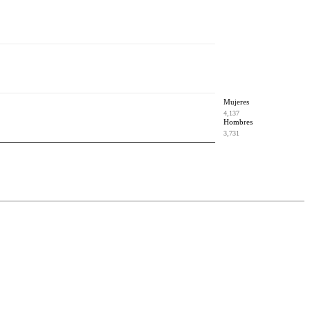
Mujeres
4,137
Hombres
3,731