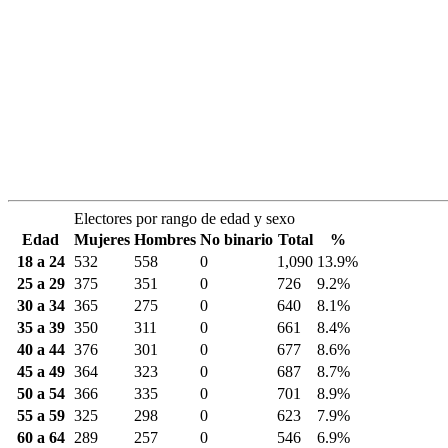
Electores por rango de edad y sexo
Edad
Mujeres
Hombres
No binario
Total
%
18 a 24
532
558
0
1,090
13.9%
25 a 29
375
351
0
726
9.2%
30 a 34
365
275
0
640
8.1%
35 a 39
350
311
0
661
8.4%
40 a 44
376
301
0
677
8.6%
45 a 49
364
323
0
687
8.7%
50 a 54
366
335
0
701
8.9%
55 a 59
325
298
0
623
7.9%
60 a 64
289
257
0
546
6.9%