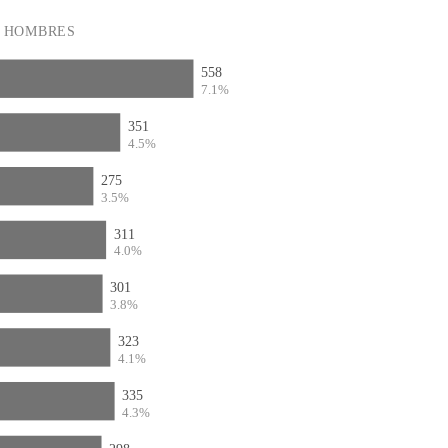
HOMBRES
558
7.1%
351
4.5%
275
3.5%
311
4.0%
301
3.8%
323
4.1%
335
4.3%