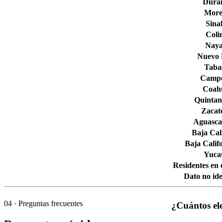
Dura
More
Sina
Col
Naya
Nuevo
Taba
Camp
Coahu
Quintan
Zacat
Aguascal
Baja Cal
Baja Calif
Yuca
Residentes en 
Dato no ide
04
· Preguntas frecuentes
¿Cuántos ele