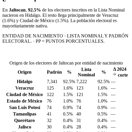
En
Jaltocan
,
92.5%
de los electores inscritos en la Lista Nominal
nacieron en
Hidalgo
. El resto llega principalmente de
Veracruz
(1.6%)
y Ciudad de México
(1.5%)
. La población electoral es
mayoritariamente nativa.
ENTIDAD DE NACIMIENTO · LISTA NOMINAL Y PADRÓN
ELECTORAL. · PP = PUNTOS PORCENTUALES.
Origen de los electores de Jaltocan por entidad de nacimiento
Δ
2024
Lista
Origen
Padrón
%
%
Nominal
corte
Hidalgo
7,341
92.5%
7,222
92.5%
—
Veracruz
125
1.6%
123
1.6%
—
Ciudad de México
122
1.5%
121
1.5%
—
Estado de México
76
1.0%
76
1.0%
—
San Luis Potosí
74
0.9%
74
0.9%
—
Tamaulipas
41
0.5%
40
0.5%
—
Querétaro
32
0.4%
31
0.4%
—
Jalisco
30
0.4%
28
0.4%
—