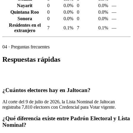
Nayarit
0
0.0%
0
0.0%
—
Quintana Roo
0
0.0%
0
0.0%
—
Sonora
0
0.0%
0
0.0%
—
Residentes en el
7
0.1%
7
0.1%
—
extranjero
04
· Preguntas frecuentes
Respuestas rápidas
¿Cuántos electores hay en Jaltocan?
Al corte del
9
de julio de
2026,
la Lista Nominal de Jaltocan
registraba
7,810
electores con Credencial para Votar vigente.
¿Qué diferencia existe entre Padrón Electoral y Lista
Nominal?