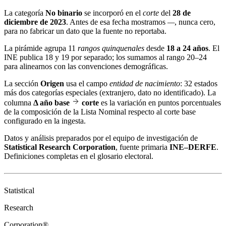
La categoría
No binario
se incorporó en el
corte
del
28 de
diciembre de 2023
. Antes de esa fecha mostramos
—
, nunca cero,
para no fabricar un dato que la fuente no reportaba.
La pirámide agrupa 11
rangos quinquenales
desde
18 a 24 años
. El
INE publica 18 y 19 por separado; los sumamos al rango 20–24
para alinearnos con las convenciones demográficas.
La sección
Origen
usa el campo
entidad de nacimiento
: 32 estados
más dos categorías especiales (extranjero, dato no identificado). La
columna
Δ año base
corte
es la variación en puntos porcentuales
de la composición de la Lista Nominal respecto al corte base
configurado en la ingesta.
Datos y análisis preparados por el equipo de investigación de
Statistical Research Corporation
, fuente primaria
INE–DERFE
.
Definiciones completas en el
glosario electoral
.
Statistical
Research
Corporation®