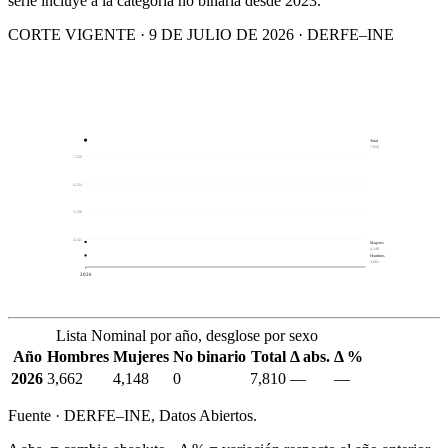
serie incluye a la categoría no binaria desde 2023.
CORTE VIGENTE · 9 DE JULIO DE 2026 · DERFE–INE
Total
7,810
7,229
6,234
5,238
4,243
Mujeres
4,148
Hombres
3,662
2026
Lista Nominal por año, desglose por sexo
Año
Hombres
Mujeres
No binario
Total
Δ abs.
Δ %
2026
3,662
4,148
0
7,810
—
—
Fuente · DERFE–INE, Datos Abiertos.