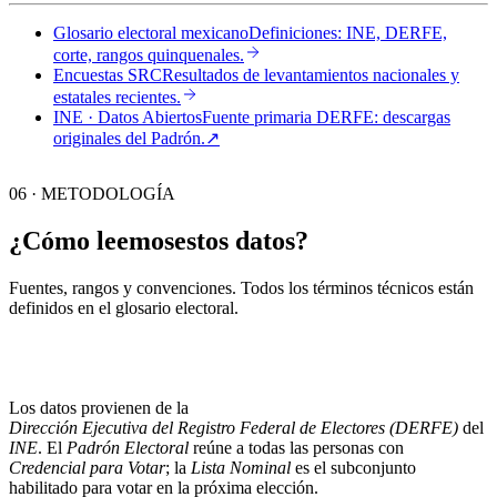
Glosario electoral mexicano
Definiciones: INE, DERFE,
corte, rangos quinquenales.
Encuestas SRC
Resultados de levantamientos nacionales y
estatales recientes.
INE · Datos Abiertos
Fuente primaria DERFE: descargas
originales del Padrón.
↗︎
06 · METODOLOGÍA
¿Cómo leemos
estos datos?
Fuentes, rangos y convenciones. Todos los términos técnicos están
definidos en el
glosario electoral
.
Los datos provienen de la
Dirección Ejecutiva del Registro Federal de Electores (DERFE)
del
INE
. El
Padrón Electoral
reúne a todas las personas con
Credencial para Votar
; la
Lista Nominal
es el subconjunto
habilitado para votar en la próxima elección.