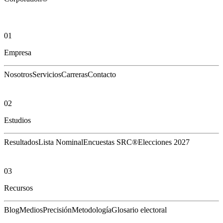
01
Empresa
Nosotros
Servicios
Carreras
Contacto
02
Estudios
Resultados
Lista Nominal
Encuestas SRC®
Elecciones 2027
03
Recursos
Blog
Medios
Precisión
Metodología
Glosario electoral