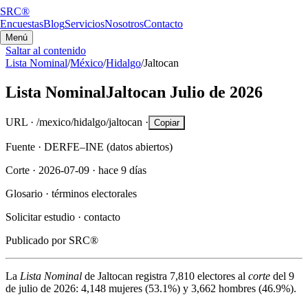
SRC®
Encuestas
Blog
Servicios
Nosotros
Contacto
Menú
Saltar al contenido
Lista Nominal
/
México
/
Hidalgo
/
Jaltocan
Lista Nominal
Jaltocan
Julio de 2026
URL ·
/mexico/hidalgo/jaltocan
·
Copiar
Fuente ·
DERFE–INE (datos abiertos)
Corte ·
2026-07-09
·
hace 9 días
Glosario ·
términos electorales
Solicitar estudio ·
contacto
Publicado por
SRC®
La
Lista Nominal
de
Jaltocan
registra
7,810
electores al
corte
del
9
de julio de 2026
:
4,148
mujeres (
53.1%
) y
3,662
hombres (
46.9%
).