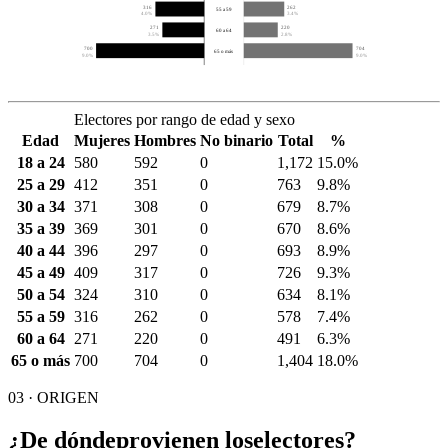
316
262
55 a 59
4.0%
3.4%
271
220
60 a 64
3.5%
2.8%
700
704
65 o más
9.0%
9.0%
Electores por rango de edad y sexo
Edad
Mujeres
Hombres
No binario
Total
%
18 a 24
580
592
0
1,172
15.0%
25 a 29
412
351
0
763
9.8%
30 a 34
371
308
0
679
8.7%
35 a 39
369
301
0
670
8.6%
40 a 44
396
297
0
693
8.9%
45 a 49
409
317
0
726
9.3%
50 a 54
324
310
0
634
8.1%
55 a 59
316
262
0
578
7.4%
60 a 64
271
220
0
491
6.3%
65 o más
700
704
0
1,404
18.0%
03 · ORIGEN
¿De dónde
provienen los
electores?