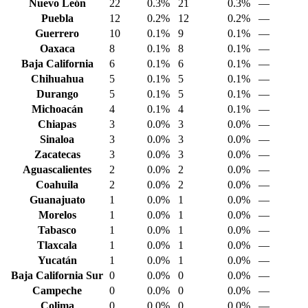
Nuevo León
22
0.3%
21
0.3%
—
Puebla
12
0.2%
12
0.2%
—
Guerrero
10
0.1%
9
0.1%
—
Oaxaca
8
0.1%
8
0.1%
—
Baja California
6
0.1%
6
0.1%
—
Chihuahua
5
0.1%
5
0.1%
—
Durango
5
0.1%
5
0.1%
—
Michoacán
4
0.1%
4
0.1%
—
Chiapas
3
0.0%
3
0.0%
—
Sinaloa
3
0.0%
3
0.0%
—
Zacatecas
3
0.0%
3
0.0%
—
Aguascalientes
2
0.0%
2
0.0%
—
Coahuila
2
0.0%
2
0.0%
—
Guanajuato
1
0.0%
1
0.0%
—
Morelos
1
0.0%
1
0.0%
—
Tabasco
1
0.0%
1
0.0%
—
Tlaxcala
1
0.0%
1
0.0%
—
Yucatán
1
0.0%
1
0.0%
—
Baja California Sur
0
0.0%
0
0.0%
—
Campeche
0
0.0%
0
0.0%
—
Colima
0
0.0%
0
0.0%
—