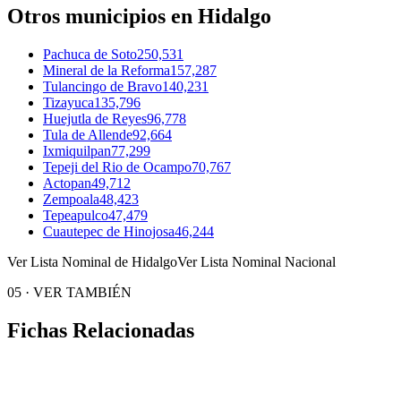
Otros municipios en Hidalgo
Pachuca de Soto
250,531
Mineral de la Reforma
157,287
Tulancingo de Bravo
140,231
Tizayuca
135,796
Huejutla de Reyes
96,778
Tula de Allende
92,664
Ixmiquilpan
77,299
Tepeji del Rio de Ocampo
70,767
Actopan
49,712
Zempoala
48,423
Tepeapulco
47,479
Cuautepec de Hinojosa
46,244
Ver Lista Nominal de Hidalgo
Ver Lista Nominal Nacional
05
·
VER TAMBIÉN
Fichas Relacionadas