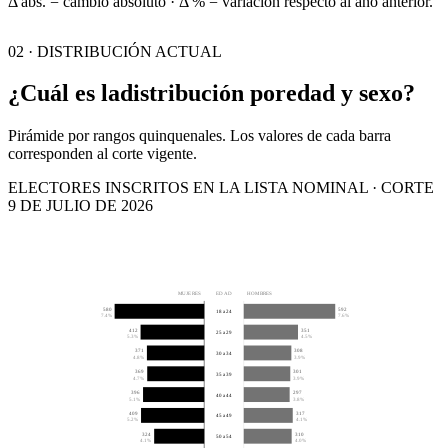
Δ abs. = cambio absoluto · Δ % = variación respecto al año anterior.
02 · DISTRIBUCIÓN ACTUAL
¿Cuál es la
distribución por
edad y sexo?
Pirámide por rangos quinquenales. Los valores de cada barra
corresponden al corte vigente.
ELECTORES INSCRITOS EN LA LISTA NOMINAL · CORTE
9 DE JULIO DE 2026
MUJERES
EDAD
HOMBRES
580
592
18 a 24
7.4%
7.6%
412
351
25 a 29
5.3%
4.5%
371
308
30 a 34
4.8%
3.9%
369
301
35 a 39
4.7%
3.9%
396
297
40 a 44
5.1%
3.8%
409
317
45 a 49
5.2%
4.1%
324
310
50 a 54
4.1%
4.0%