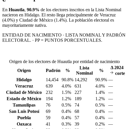
En
Huautla
,
90.9%
de los electores inscritos en la Lista Nominal
nacieron en
Hidalgo
. El resto llega principalmente de
Veracruz
(4.0%)
y Ciudad de México
(1.4%)
. La población electoral es
mayoritariamente nativa.
ENTIDAD DE NACIMIENTO · LISTA NOMINAL Y PADRÓN
ELECTORAL. · PP = PUNTOS PORCENTUALES.
Origen de los electores de Huautla por entidad de nacimiento
Δ
2024
Lista
Origen
Padrón
%
%
Nominal
corte
Hidalgo
14,454
90.8%
14,292
90.9%
—
Veracruz
639
4.0%
631
4.0%
—
Ciudad de México
232
1.5%
227
1.4%
—
Estado de México
194
1.2%
189
1.2%
—
Tamaulipas
76
0.5%
74
0.5%
—
San Luis Potosí
69
0.4%
68
0.4%
—
Puebla
59
0.4%
57
0.4%
—
Oaxaca
41
0.3%
39
0.2%
—