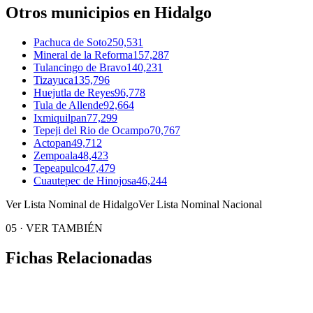
Otros municipios en Hidalgo
Pachuca de Soto
250,531
Mineral de la Reforma
157,287
Tulancingo de Bravo
140,231
Tizayuca
135,796
Huejutla de Reyes
96,778
Tula de Allende
92,664
Ixmiquilpan
77,299
Tepeji del Rio de Ocampo
70,767
Actopan
49,712
Zempoala
48,423
Tepeapulco
47,479
Cuautepec de Hinojosa
46,244
Ver Lista Nominal de Hidalgo
Ver Lista Nominal Nacional
05
·
VER TAMBIÉN
Fichas Relacionadas