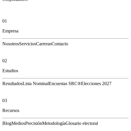
01
Empresa
Nosotros
Servicios
Carreras
Contacto
02
Estudios
Resultados
Lista Nominal
Encuestas SRC®
Elecciones 2027
03
Recursos
Blog
Medios
Precisión
Metodología
Glosario electoral