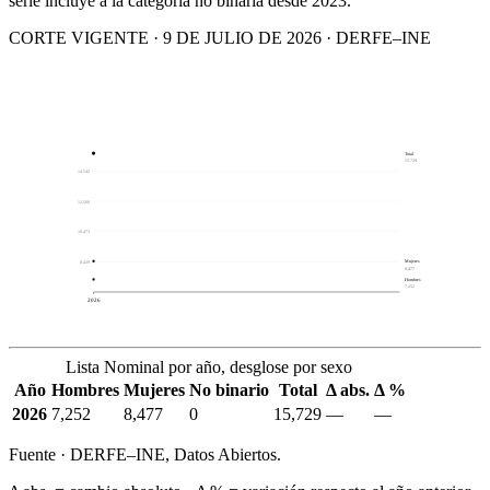
serie incluye a la categoría no binaria desde 2023.
CORTE VIGENTE · 9 DE JULIO DE 2026 · DERFE–INE
Total
15,729
14,542
12,508
10,473
Mujeres
8,439
8,477
Hombres
7,252
2026
Lista Nominal por año, desglose por sexo
Año
Hombres
Mujeres
No binario
Total
Δ abs.
Δ %
2026
7,252
8,477
0
15,729
—
—
Fuente · DERFE–INE, Datos Abiertos.