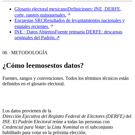
Glosario electoral mexicano
Definiciones: INE, DERFE,
corte, rangos quinquenales.
Encuestas SRC
Resultados de levantamientos nacionales y
estatales recientes.
INE · Datos Abiertos
Fuente primaria DERFE: descargas
originales del Padrón.
↗︎
06 · METODOLOGÍA
¿Cómo leemos
estos datos?
Fuentes, rangos y convenciones. Todos los términos técnicos están
definidos en el
glosario electoral
.
Los datos provienen de la
Dirección Ejecutiva del Registro Federal de Electores (DERFE)
del
INE
. El
Padrón Electoral
reúne a todas las personas con
Credencial para Votar
; la
Lista Nominal
es el subconjunto
habilitado para votar en la próxima elección.