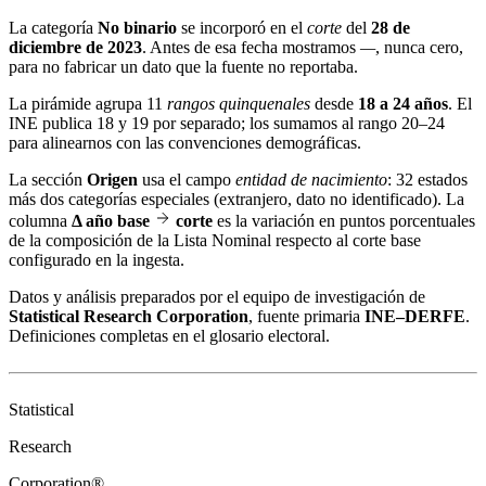
La categoría
No binario
se incorporó en el
corte
del
28 de
diciembre de 2023
. Antes de esa fecha mostramos
—
, nunca cero,
para no fabricar un dato que la fuente no reportaba.
La pirámide agrupa 11
rangos quinquenales
desde
18 a 24 años
. El
INE publica 18 y 19 por separado; los sumamos al rango 20–24
para alinearnos con las convenciones demográficas.
La sección
Origen
usa el campo
entidad de nacimiento
: 32 estados
más dos categorías especiales (extranjero, dato no identificado). La
columna
Δ año base
corte
es la variación en puntos porcentuales
de la composición de la Lista Nominal respecto al corte base
configurado en la ingesta.
Datos y análisis preparados por el equipo de investigación de
Statistical Research Corporation
, fuente primaria
INE–DERFE
.
Definiciones completas en el
glosario electoral
.
Statistical
Research
Corporation®