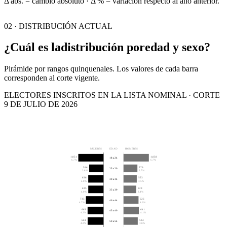
Δ abs. = cambio absoluto · Δ % = variación respecto al año anterior.
02 · DISTRIBUCIÓN ACTUAL
¿Cuál es la
distribución por
edad y sexo?
Pirámide por rangos quinquenales. Los valores de cada barra
corresponden al corte vigente.
ELECTORES INSCRITOS EN LA LISTA NOMINAL · CORTE
9 DE JULIO DE 2026
MUJERES
EDAD
HOMBRES
1,051
1,058
18 a 24
6.7%
6.7%
596
579
25 a 29
3.8%
3.7%
636
553
30 a 34
4.0%
3.5%
635
529
35 a 39
4.0%
3.4%
733
626
40 a 44
4.7%
4.0%
663
641
45 a 49
4.2%
4.1%
661
594
50 a 54
4.2%
3.8%