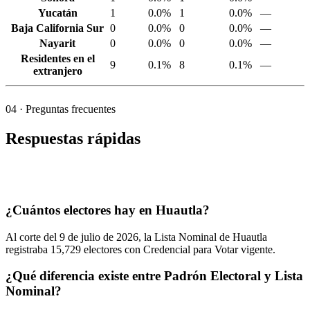
Yucatán
1
0.0%
1
0.0%
—
Baja California Sur
0
0.0%
0
0.0%
—
Nayarit
0
0.0%
0
0.0%
—
Residentes en el
9
0.1%
8
0.1%
—
extranjero
04
· Preguntas frecuentes
Respuestas rápidas
¿Cuántos electores hay en Huautla?
Al corte del
9
de julio de
2026,
la Lista Nominal de Huautla
registraba
15,729
electores con Credencial para Votar vigente.
¿Qué diferencia existe entre Padrón Electoral y Lista
Nominal?