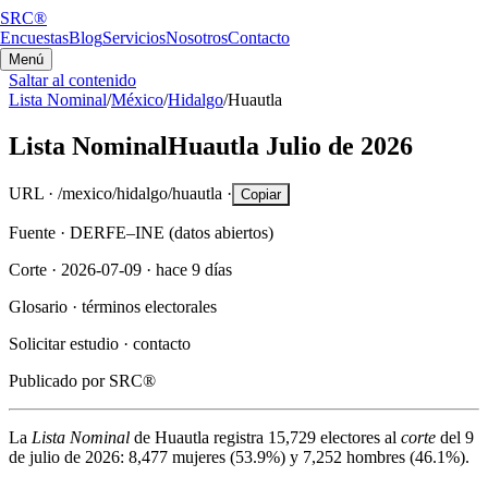
SRC®
Encuestas
Blog
Servicios
Nosotros
Contacto
Menú
Saltar al contenido
Lista Nominal
/
México
/
Hidalgo
/
Huautla
Lista Nominal
Huautla
Julio de 2026
URL ·
/mexico/hidalgo/huautla
·
Copiar
Fuente ·
DERFE–INE (datos abiertos)
Corte ·
2026-07-09
·
hace 9 días
Glosario ·
términos electorales
Solicitar estudio ·
contacto
Publicado por
SRC®
La
Lista Nominal
de
Huautla
registra
15,729
electores al
corte
del
9
de julio de 2026
:
8,477
mujeres (
53.9%
) y
7,252
hombres (
46.1%
).