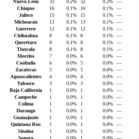
Nuevo León
33
0.2%
32
0.2%
—
Chiapas
16
0.1%
16
0.1%
—
Jalisco
15
0.1%
15
0.1%
—
Michoacán
13
0.1%
13
0.1%
—
Guerrero
12
0.1%
12
0.1%
—
Chihuahua
8
0.1%
8
0.1%
—
Querétaro
8
0.1%
8
0.1%
—
Tlaxcala
8
0.1%
8
0.1%
—
Morelos
7
0.0%
6
0.0%
—
Coahuila
6
0.0%
5
0.0%
—
Zacatecas
5
0.0%
5
0.0%
—
Aguascalientes
4
0.0%
4
0.0%
—
Tabasco
3
0.0%
3
0.0%
—
Baja California
1
0.0%
1
0.0%
—
Campeche
1
0.0%
1
0.0%
—
Colima
1
0.0%
1
0.0%
—
Durango
1
0.0%
1
0.0%
—
Guanajuato
1
0.0%
1
0.0%
—
Quintana Roo
1
0.0%
1
0.0%
—
Sinaloa
1
0.0%
1
0.0%
—
Sonora
1
0.0%
1
0.0%
—