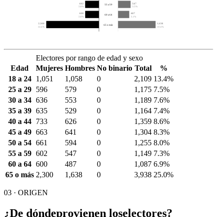
602
547
55 a 59
3.8%
3.5%
600
487
60 a 64
3.8%
3.1%
2,300
1,638
65 o más
14.6%
10.4%
Electores por rango de edad y sexo
Edad
Mujeres
Hombres
No binario
Total
%
18 a 24
1,051
1,058
0
2,109
13.4%
25 a 29
596
579
0
1,175
7.5%
30 a 34
636
553
0
1,189
7.6%
35 a 39
635
529
0
1,164
7.4%
40 a 44
733
626
0
1,359
8.6%
45 a 49
663
641
0
1,304
8.3%
50 a 54
661
594
0
1,255
8.0%
55 a 59
602
547
0
1,149
7.3%
60 a 64
600
487
0
1,087
6.9%
65 o más
2,300
1,638
0
3,938
25.0%
03 · ORIGEN
¿De dónde
provienen los
electores?