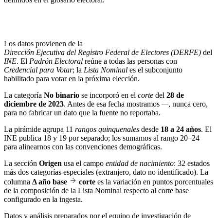
Los datos provienen de la
Dirección Ejecutiva del Registro Federal de Electores (DERFE)
del
INE
. El
Padrón Electoral
reúne a todas las personas con
Credencial para Votar
; la
Lista Nominal
es el subconjunto
habilitado para votar en la próxima elección.
La categoría
No binario
se incorporó en el
corte
del
28 de
diciembre de 2023
. Antes de esa fecha mostramos
—
, nunca cero,
para no fabricar un dato que la fuente no reportaba.
La pirámide agrupa 11
rangos quinquenales
desde
18 a 24 años
. El
INE publica 18 y 19 por separado; los sumamos al rango 20–24
para alinearnos con las convenciones demográficas.
La sección
Origen
usa el campo
entidad de nacimiento
: 32 estados
más dos categorías especiales (extranjero, dato no identificado). La
columna
Δ año base
corte
es la variación en puntos porcentuales
de la composición de la Lista Nominal respecto al corte base
configurado en la ingesta.
Datos y análisis preparados por el equipo de investigación de