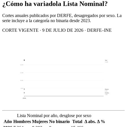
¿Cómo ha variado
la Lista Nominal?
Cortes anuales publicados por DERFE, desagregados por sexo. La
serie incluye a la categoría no binaria desde 2023.
CORTE VIGENTE · 9 DE JULIO DE 2026 · DERFE–INE
Total
15,466
14,318
12,349
10,381
8,412
Mujeres
8,202
Hombres
7,264
2026
Lista Nominal por año, desglose por sexo
Año
Hombres
Mujeres
No binario
Total
Δ abs.
Δ %