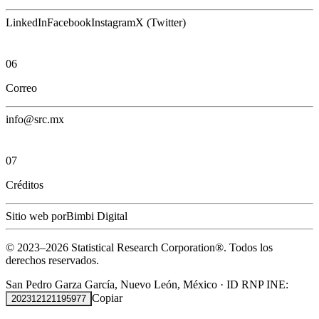
LinkedIn
Facebook
Instagram
X (Twitter)
06
Correo
info@src.mx
07
Créditos
Sitio web por
Bimbi Digital
© 2023–
2026
Statistical Research Corporation®.
Todos los
derechos reservados.
San Pedro Garza García, Nuevo León, México
·
ID RNP INE:
Copiar
202312121195977