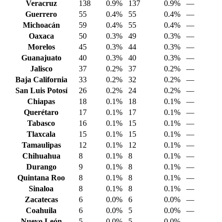
Veracruz
138
0.9%
137
0.9%
—
Guerrero
55
0.4%
55
0.4%
—
Michoacán
59
0.4%
55
0.4%
—
Oaxaca
50
0.3%
49
0.3%
—
Morelos
45
0.3%
44
0.3%
—
Guanajuato
40
0.3%
40
0.3%
—
Jalisco
37
0.2%
37
0.2%
—
Baja California
33
0.2%
32
0.2%
—
San Luis Potosí
26
0.2%
24
0.2%
—
Chiapas
18
0.1%
18
0.1%
—
Querétaro
17
0.1%
17
0.1%
—
Tabasco
16
0.1%
15
0.1%
—
Tlaxcala
15
0.1%
15
0.1%
—
Tamaulipas
12
0.1%
12
0.1%
—
Chihuahua
8
0.1%
8
0.1%
—
Durango
9
0.1%
8
0.1%
—
Quintana Roo
8
0.1%
8
0.1%
—
Sinaloa
8
0.1%
8
0.1%
—
Zacatecas
6
0.0%
6
0.0%
—
Coahuila
6
0.0%
5
0.0%
—
Nuevo León
5
0.0%
5
0.0%
—