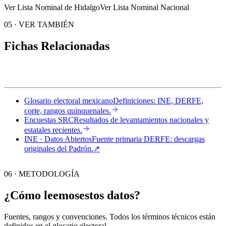
Ver Lista Nominal de Hidalgo
Ver Lista Nominal Nacional
05
·
VER TAMBIÉN
Fichas Relacionadas
Glosario electoral mexicano
Definiciones: INE, DERFE,
corte, rangos quinquenales.
Encuestas SRC
Resultados de levantamientos nacionales y
estatales recientes.
INE · Datos Abiertos
Fuente primaria DERFE: descargas
originales del Padrón.
↗︎
06 · METODOLOGÍA
¿Cómo leemos
estos datos?
Fuentes, rangos y convenciones. Todos los términos técnicos están
definidos en el
glosario electoral
.