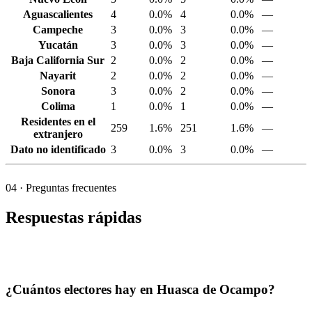
Aguascalientes
4
0.0%
4
0.0%
—
Campeche
3
0.0%
3
0.0%
—
Yucatán
3
0.0%
3
0.0%
—
Baja California Sur
2
0.0%
2
0.0%
—
Nayarit
2
0.0%
2
0.0%
—
Sonora
3
0.0%
2
0.0%
—
Colima
1
0.0%
1
0.0%
—
Residentes en el
259
1.6%
251
1.6%
—
extranjero
Dato no identificado
3
0.0%
3
0.0%
—
04
· Preguntas frecuentes
Respuestas rápidas
¿Cuántos electores hay en Huasca de Ocampo?