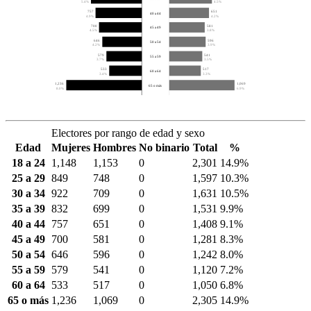
5.4%
4.5%
757
651
40 a 44
4.9%
4.2%
700
581
45 a 49
4.5%
3.8%
646
596
50 a 54
4.2%
3.9%
579
541
55 a 59
3.7%
3.5%
533
517
60 a 64
3.4%
3.3%
1,236
1,069
65 o más
8.0%
6.9%
Electores por rango de edad y sexo
Edad
Mujeres
Hombres
No binario
Total
%
18 a 24
1,148
1,153
0
2,301
14.9%
25 a 29
849
748
0
1,597
10.3%
30 a 34
922
709
0
1,631
10.5%
35 a 39
832
699
0
1,531
9.9%
40 a 44
757
651
0
1,408
9.1%
45 a 49
700
581
0
1,281
8.3%
50 a 54
646
596
0
1,242
8.0%
55 a 59
579
541
0
1,120
7.2%
60 a 64
533
517
0
1,050
6.8%
65 o más
1,236
1,069
0
2,305
14.9%