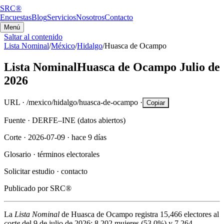
SRC®
Encuestas
Blog
Servicios
Nosotros
Contacto
Menú
Saltar al contenido
Lista Nominal
/
México
/
Hidalgo
/
Huasca de Ocampo
Lista Nominal
Huasca de Ocampo
Julio de
2026
URL ·
/mexico/hidalgo/huasca-de-ocampo
·
Copiar
Fuente ·
DERFE–INE (datos abiertos)
Corte ·
2026-07-09
·
hace 9 días
Glosario ·
términos electorales
Solicitar estudio ·
contacto
Publicado por
SRC®
La
Lista Nominal
de
Huasca de Ocampo
registra
15,466
electores al
corte
del
9 de julio de 2026
:
8,202
mujeres (
53.0%
) y
7,264