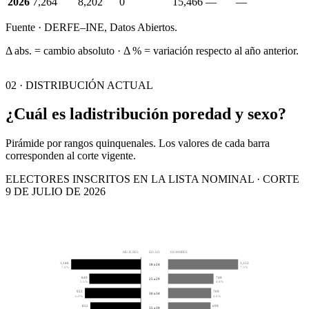
2026
7,264
8,202
0
15,466
—
—
Fuente · DERFE–INE, Datos Abiertos.
Δ abs. = cambio absoluto · Δ % = variación respecto al año anterior.
02 · DISTRIBUCIÓN ACTUAL
¿Cuál es la
distribución por
edad y sexo?
Pirámide por rangos quinquenales. Los valores de cada barra
corresponden al corte vigente.
ELECTORES INSCRITOS EN LA LISTA NOMINAL · CORTE
9 DE JULIO DE 2026
MUJERES
EDAD
HOMBRES
1,148
1,153
18 a 24
7.4%
7.5%
849
748
25 a 29
5.5%
4.8%
922
709
30 a 34
6.0%
4.6%
832
699
35 a 39