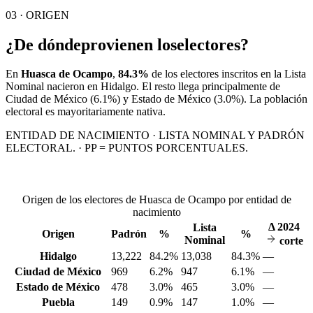
03 · ORIGEN
¿De dónde
provienen los
electores?
En
Huasca de Ocampo
,
84.3%
de los electores inscritos en la Lista
Nominal nacieron en
Hidalgo
. El resto llega principalmente de
Ciudad de México
(6.1%)
y Estado de México
(3.0%)
. La población
electoral es mayoritariamente nativa.
ENTIDAD DE NACIMIENTO · LISTA NOMINAL Y PADRÓN
ELECTORAL. · PP = PUNTOS PORCENTUALES.
Origen de los electores de Huasca de Ocampo por entidad de
nacimiento
Δ
2024
Lista
Origen
Padrón
%
%
Nominal
corte
Hidalgo
13,222
84.2%
13,038
84.3%
—
Ciudad de México
969
6.2%
947
6.1%
—
Estado de México
478
3.0%
465
3.0%
—
Puebla
149
0.9%
147
1.0%
—