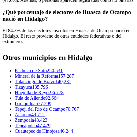
(
47.0%
). Además,
0
personas aparecen registradas como no binarias.
¿Qué porcentaje de electores de Huasca de Ocampo
nació en Hidalgo?
El
84.3%
de los electores inscritos en Huasca de Ocampo nació en
Hidalgo
. El resto proviene de otras entidades federativas o del
extranjero.
Otros municipios en Hidalgo
Pachuca de Soto
250,531
Mineral de la Reforma
157,287
Tulancingo de Bravo
140,231
Tizayuca
135,796
Huejutla de Reyes
96,778
Tula de Allende
92,664
Ixmiquilpan
77,299
Tepeji del Rio de Ocampo
70,767
Actopan
49,712
Zempoala
48,423
Tepeapulco
47,479
Cuautepec de Hinojosa
46,244