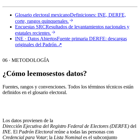
Glosario electoral mexicano
Definiciones: INE, DERFE,
corte, rangos quinquenales.
Encuestas SRC
Resultados de levantamientos nacionales y
estatales recientes.
INE · Datos Abiertos
Fuente primaria DERFE: descargas
originales del Padrón.
↗︎
06 · METODOLOGÍA
¿Cómo leemos
estos datos?
Fuentes, rangos y convenciones. Todos los términos técnicos están
definidos en el
glosario electoral
.
Los datos provienen de la
Dirección Ejecutiva del Registro Federal de Electores (DERFE)
del
INE
. El
Padrón Electoral
reúne a todas las personas con
Credencial para Votar
; la
Lista Nominal
es el subconjunto