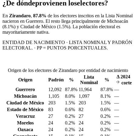
¿De dónde
provienen los
electores?
En
Zirandaro
,
87.8%
de los electores inscritos en la Lista Nominal
nacieron en
Guerrero
. El resto llega principalmente de
Michoacán
(8.1%)
y Ciudad de México
(1.5%)
. La población electoral es
mayoritariamente nativa.
ENTIDAD DE NACIMIENTO · LISTA NOMINAL Y PADRÓN
ELECTORAL. · PP = PUNTOS PORCENTUALES.
Origen de los electores de Zirandaro por entidad de nacimiento
Δ
2024
Lista
Origen
Padrón
%
%
Nominal
corte
Guerrero
12,092
87.8%
11,964
87.8%
—
Michoacán
1,105
8.0%
1,097
8.1%
—
Ciudad de México
203
1.5%
203
1.5%
—
Estado de México
83
0.6%
82
0.6%
—
Veracruz
27
0.2%
27
0.2%
—
Morelos
24
0.2%
24
0.2%
—
Oaxaca
24
0.2%
24
0.2%
—