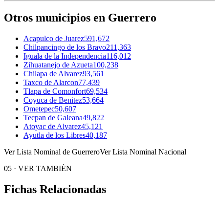
Otros municipios en Guerrero
Acapulco de Juarez
591,672
Chilpancingo de los Bravo
211,363
Iguala de la Independencia
116,012
Zihuatanejo de Azueta
100,238
Chilapa de Alvarez
93,561
Taxco de Alarcon
77,439
Tlapa de Comonfort
69,534
Coyuca de Benitez
53,664
Ometepec
50,607
Tecpan de Galeana
49,822
Atoyac de Alvarez
45,121
Ayutla de los Libres
40,187
Ver Lista Nominal de Guerrero
Ver Lista Nominal Nacional
05
·
VER TAMBIÉN
Fichas Relacionadas