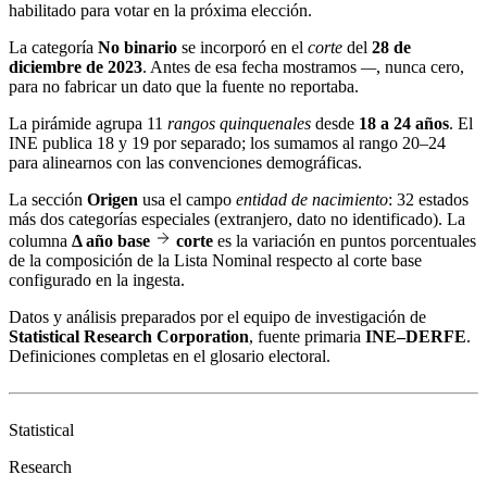
habilitado para votar en la próxima elección.
La categoría
No binario
se incorporó en el
corte
del
28 de
diciembre de 2023
. Antes de esa fecha mostramos
—
, nunca cero,
para no fabricar un dato que la fuente no reportaba.
La pirámide agrupa 11
rangos quinquenales
desde
18 a 24 años
. El
INE publica 18 y 19 por separado; los sumamos al rango 20–24
para alinearnos con las convenciones demográficas.
La sección
Origen
usa el campo
entidad de nacimiento
: 32 estados
más dos categorías especiales (extranjero, dato no identificado). La
columna
Δ año base
corte
es la variación en puntos porcentuales
de la composición de la Lista Nominal respecto al corte base
configurado en la ingesta.
Datos y análisis preparados por el equipo de investigación de
Statistical Research Corporation
, fuente primaria
INE–DERFE
.
Definiciones completas en el
glosario electoral
.
Statistical
Research