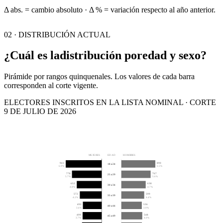
Δ abs. = cambio absoluto · Δ % = variación respecto al año anterior.
02 · DISTRIBUCIÓN ACTUAL
¿Cuál es la
distribución por
edad y sexo?
Pirámide por rangos quinquenales. Los valores de cada barra
corresponden al corte vigente.
ELECTORES INSCRITOS EN LA LISTA NOMINAL · CORTE
9 DE JULIO DE 2026
MUJERES
EDAD
HOMBRES
941
890
18 a 24
6.9%
6.5%
778
767
25 a 29
5.7%
5.6%
652
638
30 a 34
4.8%
4.7%
572
599
35 a 39
4.2%
4.4%
492
536
40 a 44
3.6%
3.9%
499
548
45 a 49
3.7%
4.0%