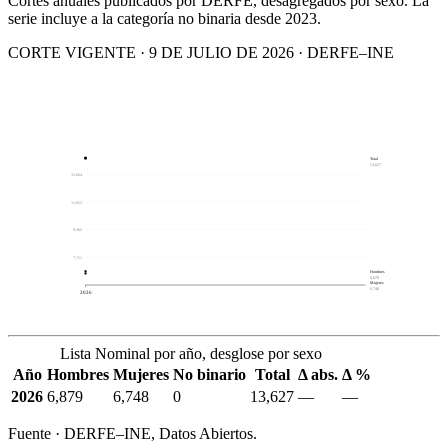
Cortes anuales publicados por DERFE, desagregados por sexo. La
serie incluye a la categoría no binaria desde 2023.
CORTE VIGENTE · 9 DE JULIO DE 2026 · DERFE–INE
Total
13,627
12,664
11,013
9,362
7,711
Hombres
6,879
Mujeres
6,748
2026
Lista Nominal por año, desglose por sexo
Año
Hombres
Mujeres
No binario
Total
Δ abs.
Δ %
2026
6,879
6,748
0
13,627
—
—
Fuente · DERFE–INE, Datos Abiertos.