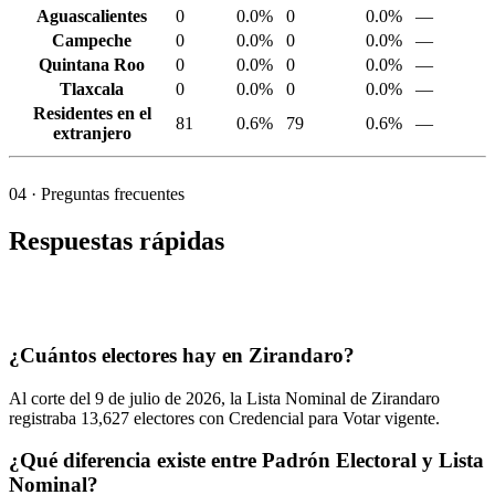
Aguascalientes
0
0.0%
0
0.0%
—
Campeche
0
0.0%
0
0.0%
—
Quintana Roo
0
0.0%
0
0.0%
—
Tlaxcala
0
0.0%
0
0.0%
—
Residentes en el
81
0.6%
79
0.6%
—
extranjero
04
· Preguntas frecuentes
Respuestas rápidas
¿Cuántos electores hay en Zirandaro?
Al corte del
9
de julio de
2026,
la Lista Nominal de Zirandaro
registraba
13,627
electores con Credencial para Votar vigente.
¿Qué diferencia existe entre Padrón Electoral y Lista
Nominal?