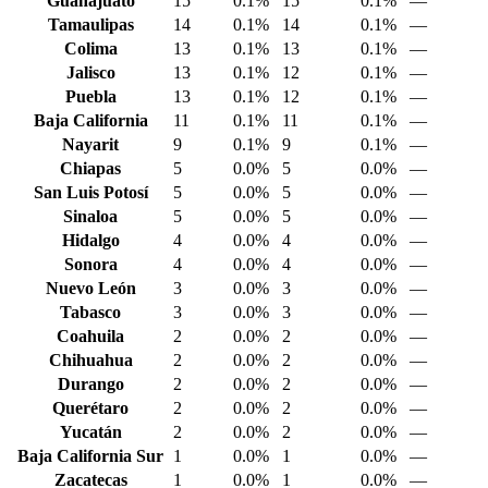
Guanajuato
15
0.1%
15
0.1%
—
Tamaulipas
14
0.1%
14
0.1%
—
Colima
13
0.1%
13
0.1%
—
Jalisco
13
0.1%
12
0.1%
—
Puebla
13
0.1%
12
0.1%
—
Baja California
11
0.1%
11
0.1%
—
Nayarit
9
0.1%
9
0.1%
—
Chiapas
5
0.0%
5
0.0%
—
San Luis Potosí
5
0.0%
5
0.0%
—
Sinaloa
5
0.0%
5
0.0%
—
Hidalgo
4
0.0%
4
0.0%
—
Sonora
4
0.0%
4
0.0%
—
Nuevo León
3
0.0%
3
0.0%
—
Tabasco
3
0.0%
3
0.0%
—
Coahuila
2
0.0%
2
0.0%
—
Chihuahua
2
0.0%
2
0.0%
—
Durango
2
0.0%
2
0.0%
—
Querétaro
2
0.0%
2
0.0%
—
Yucatán
2
0.0%
2
0.0%
—
Baja California Sur
1
0.0%
1
0.0%
—
Zacatecas
1
0.0%
1
0.0%
—