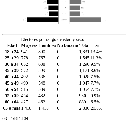
515
539
50 a 54
3.8%
4.0%
454
482
55 a 59
3.3%
3.5%
427
462
60 a 64
3.1%
3.4%
1,418
1,418
65 o más
10.4%
10.4%
Electores por rango de edad y sexo
Edad
Mujeres
Hombres
No binario
Total
%
18 a 24
941
890
0
1,831
13.4%
25 a 29
778
767
0
1,545
11.3%
30 a 34
652
638
0
1,290
9.5%
35 a 39
572
599
0
1,171
8.6%
40 a 44
492
536
0
1,028
7.5%
45 a 49
499
548
0
1,047
7.7%
50 a 54
515
539
0
1,054
7.7%
55 a 59
454
482
0
936
6.9%
60 a 64
427
462
0
889
6.5%
65 o más
1,418
1,418
0
2,836
20.8%
03 · ORIGEN