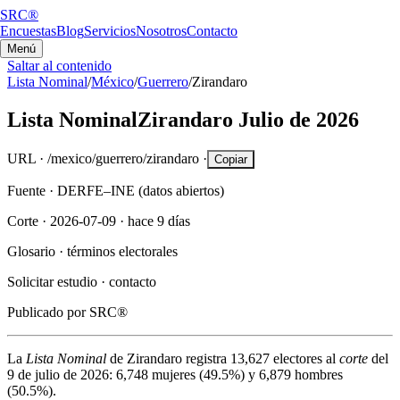
SRC®
Encuestas
Blog
Servicios
Nosotros
Contacto
Menú
Saltar al contenido
Lista Nominal
/
México
/
Guerrero
/
Zirandaro
Lista Nominal
Zirandaro
Julio de 2026
URL ·
/mexico/guerrero/zirandaro
·
Copiar
Fuente ·
DERFE–INE (datos abiertos)
Corte ·
2026-07-09
·
hace 9 días
Glosario ·
términos electorales
Solicitar estudio ·
contacto
Publicado por
SRC®
La
Lista Nominal
de
Zirandaro
registra
13,627
electores al
corte
del
9 de julio de 2026
:
6,748
mujeres (
49.5%
) y
6,879
hombres
(
50.5%
).