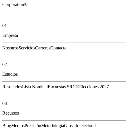
Corporation®
01
Empresa
Nosotros
Servicios
Carreras
Contacto
02
Estudios
Resultados
Lista Nominal
Encuestas SRC®
Elecciones 2027
03
Recursos
Blog
Medios
Precisión
Metodología
Glosario electoral