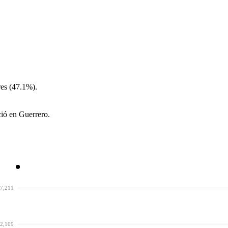
es (47.1%).
ció en Guerrero.
7,211
2,109