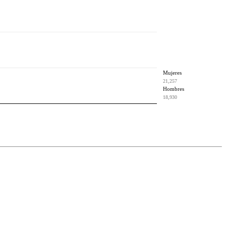
Mujeres
21,257
Hombres
18,930