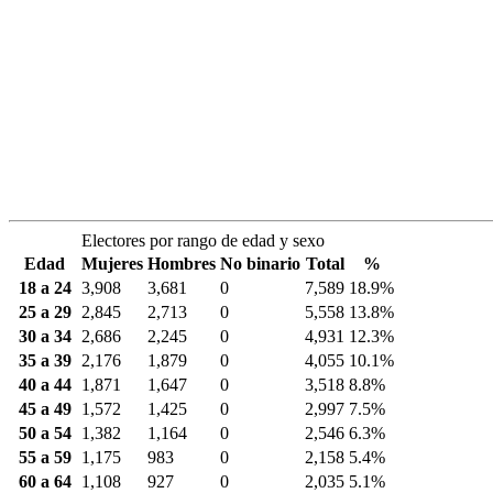
Electores por rango de edad y sexo
Edad
Mujeres
Hombres
No binario
Total
%
18 a 24
3,908
3,681
0
7,589
18.9%
25 a 29
2,845
2,713
0
5,558
13.8%
30 a 34
2,686
2,245
0
4,931
12.3%
35 a 39
2,176
1,879
0
4,055
10.1%
40 a 44
1,871
1,647
0
3,518
8.8%
45 a 49
1,572
1,425
0
2,997
7.5%
50 a 54
1,382
1,164
0
2,546
6.3%
55 a 59
1,175
983
0
2,158
5.4%
60 a 64
1,108
927
0
2,035
5.1%