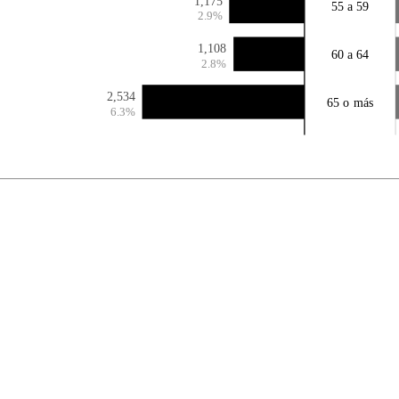
1,175
55 a 59
2.9%
1,108
60 a 64
2.8%
2,534
65 o más
6.3%