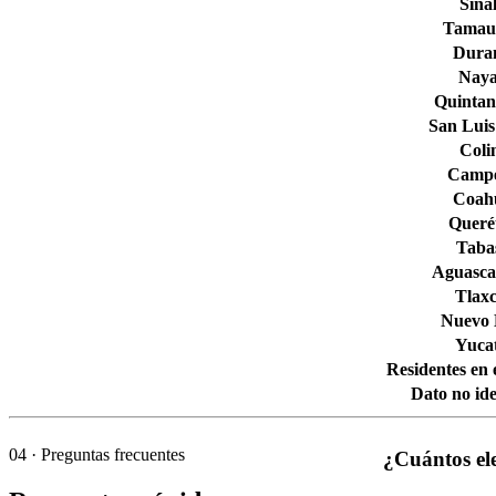
Sina
Tamaul
Dura
Naya
Quintan
San Luis
Col
Camp
Coahu
Queré
Taba
Aguascal
Tlaxc
Nuevo
Yuca
Residentes en 
Dato no ide
04
· Preguntas frecuentes
¿Cuántos ele