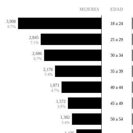
MUJERES
EDAD
3,908
18 a 24
9.7%
2,845
25 a 29
7.1%
2,686
30 a 34
6.7%
2,176
35 a 39
5.4%
1,871
40 a 44
4.7%
1,572
45 a 49
3.9%
1,382
50 a 54
3.4%