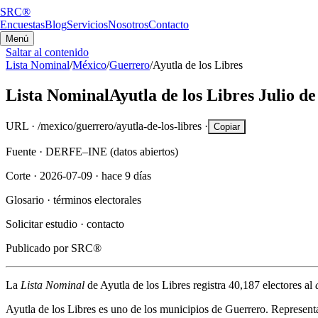
SRC®
Encuestas
Blog
Servicios
Nosotros
Contacto
Menú
Saltar al contenido
Lista Nominal
/
México
/
Guerrero
/
Ayutla de los Libres
Lista Nominal
Ayutla de los Libres
Julio de
URL ·
/mexico/guerrero/ayutla-de-los-libres
·
Copiar
Fuente ·
DERFE–INE (datos abiertos)
Corte ·
2026-07-09
·
hace 9 días
Glosario ·
términos electorales
Solicitar estudio ·
contacto
Publicado por
SRC®
La
Lista Nominal
de
Ayutla de los Libres
registra
40,187
electores al
Ayutla de los Libres
es uno de los municipios de
Guerrero
. Represent