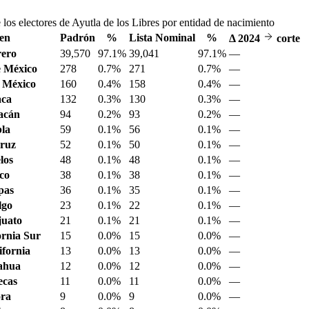
 los electores de Ayutla de los Libres por entidad de nacimiento
en
Padrón
%
Lista Nominal
%
Δ
2024
corte
ero
39,570
97.1%
39,041
97.1%
—
 México
278
0.7%
271
0.7%
—
 México
160
0.4%
158
0.4%
—
aca
132
0.3%
130
0.3%
—
acán
94
0.2%
93
0.2%
—
la
59
0.1%
56
0.1%
—
ruz
52
0.1%
50
0.1%
—
los
48
0.1%
48
0.1%
—
sco
38
0.1%
38
0.1%
—
pas
36
0.1%
35
0.1%
—
lgo
23
0.1%
22
0.1%
—
juato
21
0.1%
21
0.1%
—
ornia Sur
15
0.0%
15
0.0%
—
ifornia
13
0.0%
13
0.0%
—
ahua
12
0.0%
12
0.0%
—
ecas
11
0.0%
11
0.0%
—
ora
9
0.0%
9
0.0%
—