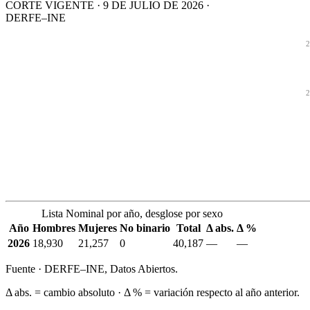
CORTE VIGENTE · 9 DE JULIO DE 2026 ·
DERFE–INE
2
2
Lista Nominal por año, desglose por sexo
Año
Hombres
Mujeres
No binario
Total
Δ abs.
Δ %
2026
18,930
21,257
0
40,187
—
—
Fuente · DERFE–INE, Datos Abiertos.
Δ abs. = cambio absoluto · Δ % = variación respecto al año anterior.