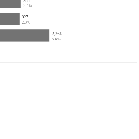
983
2.4%
927
2.3%
2,266
5.6%