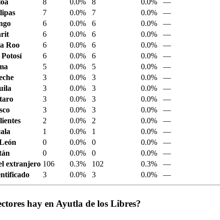
loa
8
0.0%
8
0.0%
—
ipas
7
0.0%
7
0.0%
—
ngo
6
0.0%
6
0.0%
—
rit
6
0.0%
6
0.0%
—
a Roo
6
0.0%
6
0.0%
—
 Potosí
6
0.0%
6
0.0%
—
ima
5
0.0%
5
0.0%
—
eche
3
0.0%
3
0.0%
—
ila
3
0.0%
3
0.0%
—
taro
3
0.0%
3
0.0%
—
sco
3
0.0%
3
0.0%
—
ientes
2
0.0%
2
0.0%
—
ala
1
0.0%
1
0.0%
—
 León
0
0.0%
0
0.0%
—
tán
0
0.0%
0
0.0%
—
el extranjero
106
0.3%
102
0.3%
—
ntificado
3
0.0%
3
0.0%
—
ctores hay en Ayutla de los Libres?