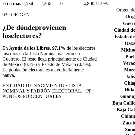
65 o más
2,534
2,266
0
4,800
11.9%
Origen de
03 · ORIGEN
Orig
Guerr
¿De dónde
provienen
Ciudad de
los
electores?
Estado de
Oax
En
Ayutla de los Libres
,
97.1%
de los electores
Micho
inscritos en la Lista Nominal nacieron en
Pueb
Guerrero
. El resto llega principalmente de
Ciudad
Verac
de México
(0.7%)
y Estado de México
(0.4%)
.
More
La población electoral es mayoritariamente
nativa.
Jali
Chia
ENTIDAD DE NACIMIENTO · LISTA
Hida
NOMINAL Y PADRÓN ELECTORAL. · PP =
Guana
PUNTOS PORCENTUALES.
Baja Calif
Baja Cal
Chihu
Zacat
Son