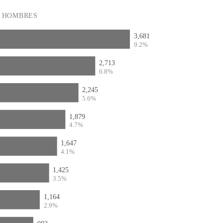
HOMBRES
3,681
9.2%
2,713
6.8%
2,245
5.6%
1,879
4.7%
1,647
4.1%
1,425
3.5%
1,164
2.9%