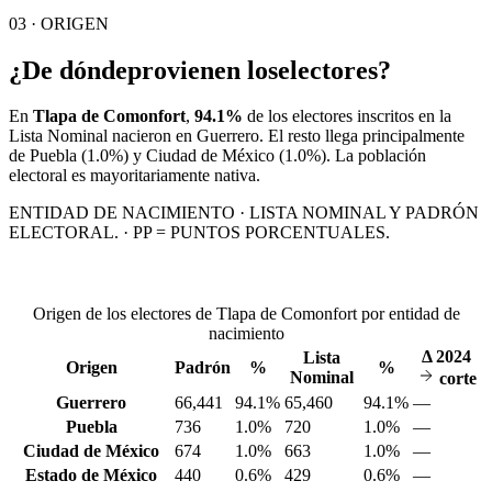
03 · ORIGEN
¿De dónde
provienen los
electores?
En
Tlapa de Comonfort
,
94.1%
de los electores inscritos en la
Lista Nominal nacieron en
Guerrero
. El resto llega principalmente
de
Puebla
(1.0%)
y Ciudad de México
(1.0%)
. La población
electoral es mayoritariamente nativa.
ENTIDAD DE NACIMIENTO · LISTA NOMINAL Y PADRÓN
ELECTORAL. · PP = PUNTOS PORCENTUALES.
Origen de los electores de Tlapa de Comonfort por entidad de
nacimiento
Δ
2024
Lista
Origen
Padrón
%
%
Nominal
corte
Guerrero
66,441
94.1%
65,460
94.1%
—
Puebla
736
1.0%
720
1.0%
—
Ciudad de México
674
1.0%
663
1.0%
—
Estado de México
440
0.6%
429
0.6%
—