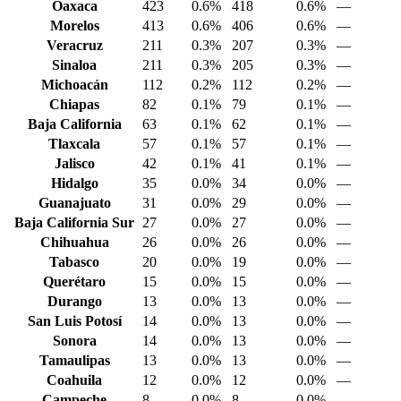
Oaxaca
423
0.6%
418
0.6%
—
Morelos
413
0.6%
406
0.6%
—
Veracruz
211
0.3%
207
0.3%
—
Sinaloa
211
0.3%
205
0.3%
—
Michoacán
112
0.2%
112
0.2%
—
Chiapas
82
0.1%
79
0.1%
—
Baja California
63
0.1%
62
0.1%
—
Tlaxcala
57
0.1%
57
0.1%
—
Jalisco
42
0.1%
41
0.1%
—
Hidalgo
35
0.0%
34
0.0%
—
Guanajuato
31
0.0%
29
0.0%
—
Baja California Sur
27
0.0%
27
0.0%
—
Chihuahua
26
0.0%
26
0.0%
—
Tabasco
20
0.0%
19
0.0%
—
Querétaro
15
0.0%
15
0.0%
—
Durango
13
0.0%
13
0.0%
—
San Luis Potosí
14
0.0%
13
0.0%
—
Sonora
14
0.0%
13
0.0%
—
Tamaulipas
13
0.0%
13
0.0%
—
Coahuila
12
0.0%
12
0.0%
—
Campeche
8
0.0%
8
0.0%
—