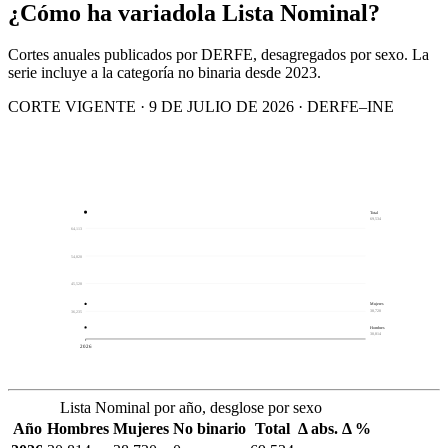
¿Cómo ha variado
la Lista Nominal?
Cortes anuales publicados por DERFE, desagregados por sexo. La
serie incluye a la categoría no binaria desde 2023.
CORTE VIGENTE · 9 DE JULIO DE 2026 · DERFE–INE
Total
69,534
64,113
54,820
45,528
Mujeres
38,720
36,235
Hombres
30,814
2026
Lista Nominal por año, desglose por sexo
Año
Hombres
Mujeres
No binario
Total
Δ abs.
Δ %