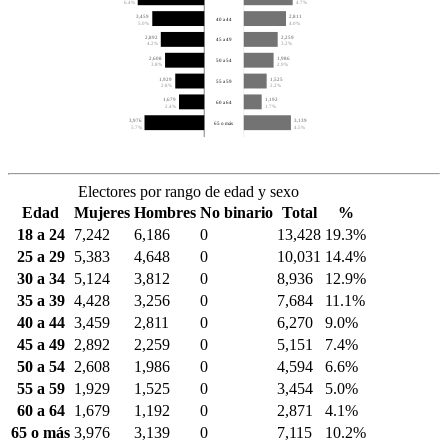
6.4%
4.7%
3,459
2,811
40 a 44
5.0%
4.0%
2,892
2,259
45 a 49
4.2%
3.2%
2,608
1,986
50 a 54
3.8%
2.9%
1,929
1,525
55 a 59
2.8%
2.2%
1,679
1,192
60 a 64
2.4%
1.7%
3,976
3,139
65 o más
5.7%
4.5%
Electores por rango de edad y sexo
Edad
Mujeres
Hombres
No binario
Total
%
18 a 24
7,242
6,186
0
13,428
19.3%
25 a 29
5,383
4,648
0
10,031
14.4%
30 a 34
5,124
3,812
0
8,936
12.9%
35 a 39
4,428
3,256
0
7,684
11.1%
40 a 44
3,459
2,811
0
6,270
9.0%
45 a 49
2,892
2,259
0
5,151
7.4%
50 a 54
2,608
1,986
0
4,594
6.6%
55 a 59
1,929
1,525
0
3,454
5.0%
60 a 64
1,679
1,192
0
2,871
4.1%
65 o más
3,976
3,139
0
7,115
10.2%