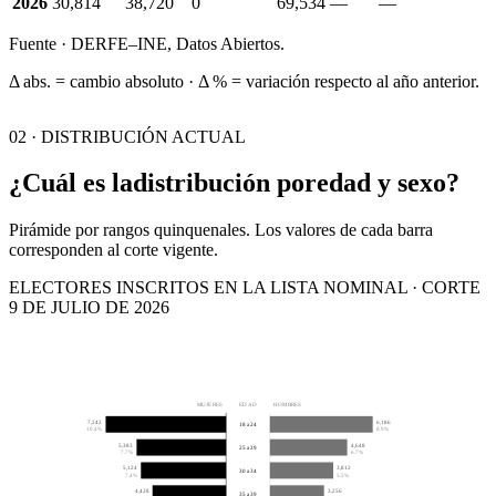
2026
30,814
38,720
0
69,534
—
—
Fuente · DERFE–INE, Datos Abiertos.
Δ abs. = cambio absoluto · Δ % = variación respecto al año anterior.
02 · DISTRIBUCIÓN ACTUAL
¿Cuál es la
distribución por
edad y sexo?
Pirámide por rangos quinquenales. Los valores de cada barra
corresponden al corte vigente.
ELECTORES INSCRITOS EN LA LISTA NOMINAL · CORTE
9 DE JULIO DE 2026
MUJERES
EDAD
HOMBRES
7,242
6,186
18 a 24
10.4%
8.9%
5,383
4,648
25 a 29
7.7%
6.7%
5,124
3,812
30 a 34
7.4%
5.5%
4,428
3,256
35 a 39