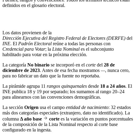
definidos en el
glosario electoral
.
Los datos provienen de la
Dirección Ejecutiva del Registro Federal de Electores (DERFE)
del
INE
. El
Padrón Electoral
reúne a todas las personas con
Credencial para Votar
; la
Lista Nominal
es el subconjunto
habilitado para votar en la próxima elección.
La categoría
No binario
se incorporó en el
corte
del
28 de
diciembre de 2023
. Antes de esa fecha mostramos
—
, nunca cero,
para no fabricar un dato que la fuente no reportaba.
La pirámide agrupa 11
rangos quinquenales
desde
18 a 24 años
. El
INE publica 18 y 19 por separado; los sumamos al rango 20–24
para alinearnos con las convenciones demográficas.
La sección
Origen
usa el campo
entidad de nacimiento
: 32 estados
más dos categorías especiales (extranjero, dato no identificado). La
columna
Δ año base
corte
es la variación en puntos porcentuales
de la composición de la Lista Nominal respecto al corte base
configurado en la ingesta.