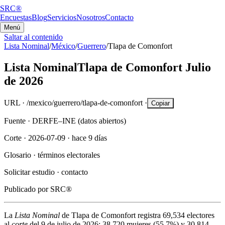
SRC®
Encuestas
Blog
Servicios
Nosotros
Contacto
Menú
Saltar al contenido
Lista Nominal
/
México
/
Guerrero
/
Tlapa de Comonfort
Lista Nominal
Tlapa de Comonfort
Julio
de 2026
URL ·
/mexico/guerrero/tlapa-de-comonfort
·
Copiar
Fuente ·
DERFE–INE (datos abiertos)
Corte ·
2026-07-09
·
hace 9 días
Glosario ·
términos electorales
Solicitar estudio ·
contacto
Publicado por
SRC®
La
Lista Nominal
de
Tlapa de Comonfort
registra
69,534
electores
al
corte
del
9 de julio de 2026
:
38,720
mujeres (
55.7%
) y
30,814