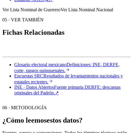
Ver Lista Nominal de Guerrero
Ver Lista Nominal Nacional
05
·
VER TAMBIÉN
Fichas Relacionadas
Glosario electoral mexicano
Definiciones: INE, DERFE,
corte, rangos quinquenales.
Encuestas SRC
Resultados de levantamientos nacionales y
estatales recientes.
INE · Datos Abiertos
Fuente primaria DERFE: descargas
originales del Padrón.
↗︎
06 · METODOLOGÍA
¿Cómo leemos
estos datos?
Fuentes, rangos y convenciones. Todos los términos técnicos están