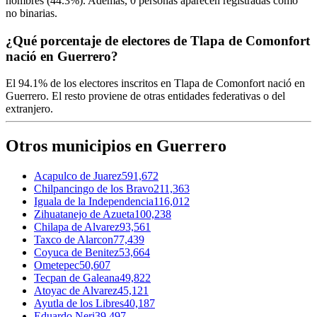
hombres (
44.3%
). Además,
0
personas aparecen registradas como
no binarias.
¿Qué porcentaje de electores de Tlapa de Comonfort
nació en Guerrero?
El
94.1%
de los electores inscritos en Tlapa de Comonfort nació en
Guerrero
. El resto proviene de otras entidades federativas o del
extranjero.
Otros municipios en Guerrero
Acapulco de Juarez
591,672
Chilpancingo de los Bravo
211,363
Iguala de la Independencia
116,012
Zihuatanejo de Azueta
100,238
Chilapa de Alvarez
93,561
Taxco de Alarcon
77,439
Coyuca de Benitez
53,664
Ometepec
50,607
Tecpan de Galeana
49,822
Atoyac de Alvarez
45,121
Ayutla de los Libres
40,187
Eduardo Neri
39,497