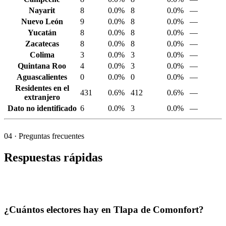
Nayarit
8
0.0%
8
0.0%
—
Nuevo León
9
0.0%
8
0.0%
—
Yucatán
8
0.0%
8
0.0%
—
Zacatecas
8
0.0%
8
0.0%
—
Colima
3
0.0%
3
0.0%
—
Quintana Roo
4
0.0%
3
0.0%
—
Aguascalientes
0
0.0%
0
0.0%
—
Residentes en el
431
0.6%
412
0.6%
—
extranjero
Dato no identificado
6
0.0%
3
0.0%
—
04
· Preguntas frecuentes
Respuestas rápidas
¿Cuántos electores hay en Tlapa de Comonfort?