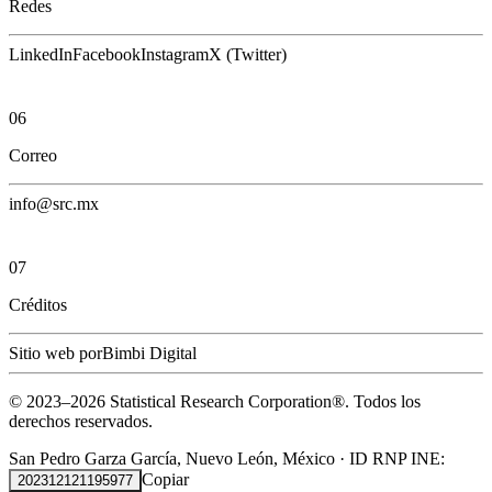
Redes
LinkedIn
Facebook
Instagram
X (Twitter)
06
Correo
info@src.mx
07
Créditos
Sitio web por
Bimbi Digital
© 2023–
2026
Statistical Research Corporation®.
Todos los
derechos reservados.
San Pedro Garza García, Nuevo León, México
·
ID RNP INE:
Copiar
202312121195977