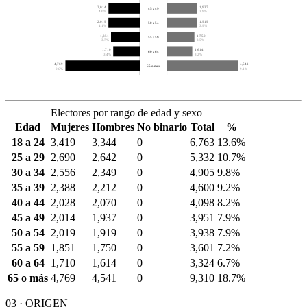
2,014
1,937
45 a 49
4.0%
3.9%
2,019
1,919
50 a 54
4.1%
3.9%
1,851
1,750
55 a 59
3.7%
3.5%
1,710
1,614
60 a 64
3.4%
3.2%
4,769
4,541
65 o más
9.6%
9.1%
Electores por rango de edad y sexo
Edad
Mujeres
Hombres
No binario
Total
%
18 a 24
3,419
3,344
0
6,763
13.6%
25 a 29
2,690
2,642
0
5,332
10.7%
30 a 34
2,556
2,349
0
4,905
9.8%
35 a 39
2,388
2,212
0
4,600
9.2%
40 a 44
2,028
2,070
0
4,098
8.2%
45 a 49
2,014
1,937
0
3,951
7.9%
50 a 54
2,019
1,919
0
3,938
7.9%
55 a 59
1,851
1,750
0
3,601
7.2%
60 a 64
1,710
1,614
0
3,324
6.7%
65 o más
4,769
4,541
0
9,310
18.7%
03 · ORIGEN