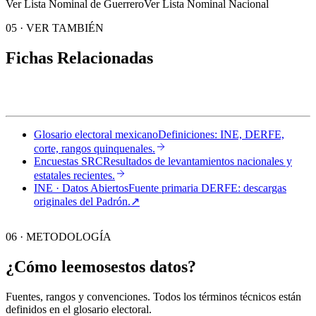
Ver Lista Nominal de Guerrero
Ver Lista Nominal Nacional
05
·
VER TAMBIÉN
Fichas Relacionadas
Glosario electoral mexicano
Definiciones: INE, DERFE,
corte, rangos quinquenales.
Encuestas SRC
Resultados de levantamientos nacionales y
estatales recientes.
INE · Datos Abiertos
Fuente primaria DERFE: descargas
originales del Padrón.
↗︎
06 · METODOLOGÍA
¿Cómo leemos
estos datos?
Fuentes, rangos y convenciones. Todos los términos técnicos están
definidos en el
glosario electoral
.