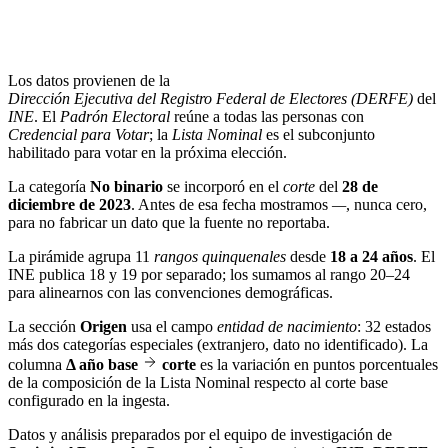
Los datos provienen de la
Dirección Ejecutiva del Registro Federal de Electores (DERFE)
del
INE
. El
Padrón Electoral
reúne a todas las personas con
Credencial para Votar
; la
Lista Nominal
es el subconjunto
habilitado para votar en la próxima elección.
La categoría
No binario
se incorporó en el
corte
del
28 de
diciembre de 2023
. Antes de esa fecha mostramos
—
, nunca cero,
para no fabricar un dato que la fuente no reportaba.
La pirámide agrupa 11
rangos quinquenales
desde
18 a 24 años
. El
INE publica 18 y 19 por separado; los sumamos al rango 20–24
para alinearnos con las convenciones demográficas.
La sección
Origen
usa el campo
entidad de nacimiento
: 32 estados
más dos categorías especiales (extranjero, dato no identificado). La
columna
Δ año base
corte
es la variación en puntos porcentuales
de la composición de la Lista Nominal respecto al corte base
configurado en la ingesta.
Datos y análisis preparados por el equipo de investigación de