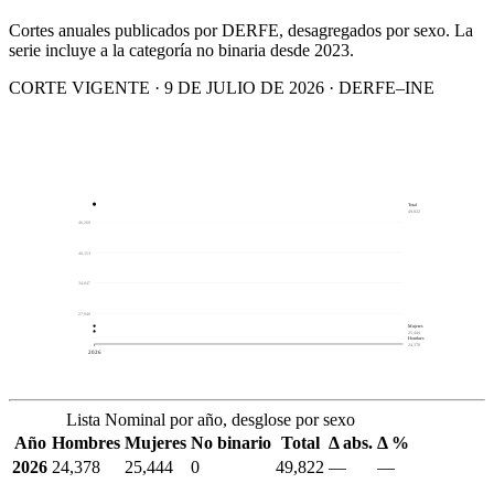
Cortes anuales publicados por DERFE, desagregados por sexo. La
serie incluye a la categoría no binaria desde 2023.
CORTE VIGENTE · 9 DE JULIO DE 2026 · DERFE–INE
Total
49,822
46,260
40,153
34,047
27,940
Mujeres
25,444
Hombres
24,378
2026
Lista Nominal por año, desglose por sexo
Año
Hombres
Mujeres
No binario
Total
Δ abs.
Δ %
2026
24,378
25,444
0
49,822
—
—