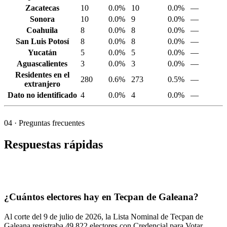
Zacatecas
10
0.0%
10
0.0%
—
Sonora
10
0.0%
9
0.0%
—
Coahuila
8
0.0%
8
0.0%
—
San Luis Potosí
8
0.0%
8
0.0%
—
Yucatán
5
0.0%
5
0.0%
—
Aguascalientes
3
0.0%
3
0.0%
—
Residentes en el
280
0.6%
273
0.5%
—
extranjero
Dato no identificado
4
0.0%
4
0.0%
—
04
· Preguntas frecuentes
Respuestas rápidas
¿Cuántos electores hay en Tecpan de Galeana?
Al corte del
9
de julio de
2026,
la Lista Nominal de Tecpan de
Galeana registraba
49,822
electores con Credencial para Votar