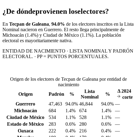
¿De dónde
provienen los
electores?
En
Tecpan de Galeana
,
94.0%
de los electores inscritos en la Lista
Nominal nacieron en
Guerrero
. El resto llega principalmente de
Michoacán
(1.4%)
y Ciudad de México
(1.1%)
. La población
electoral es mayoritariamente nativa.
ENTIDAD DE NACIMIENTO · LISTA NOMINAL Y PADRÓN
ELECTORAL. · PP = PUNTOS PORCENTUALES.
Origen de los electores de Tecpan de Galeana por entidad de
nacimiento
Δ
2024
Lista
Origen
Padrón
%
%
Nominal
corte
Guerrero
47,463
94.0%
46,844
94.0%
—
Michoacán
684
1.4%
674
1.4%
—
Ciudad de México
534
1.1%
528
1.1%
—
Estado de México
283
0.6%
280
0.6%
—
Oaxaca
222
0.4%
216
0.4%
—