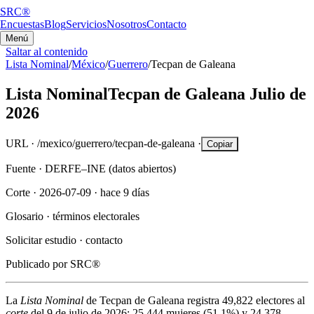
SRC®
Encuestas
Blog
Servicios
Nosotros
Contacto
Menú
Saltar al contenido
Lista Nominal
/
México
/
Guerrero
/
Tecpan de Galeana
Lista Nominal
Tecpan de Galeana
Julio de
2026
URL ·
/mexico/guerrero/tecpan-de-galeana
·
Copiar
Fuente ·
DERFE–INE (datos abiertos)
Corte ·
2026-07-09
·
hace 9 días
Glosario ·
términos electorales
Solicitar estudio ·
contacto
Publicado por
SRC®
La
Lista Nominal
de
Tecpan de Galeana
registra
49,822
electores al
corte
del
9 de julio de 2026
:
25,444
mujeres (
51.1%
) y
24,378