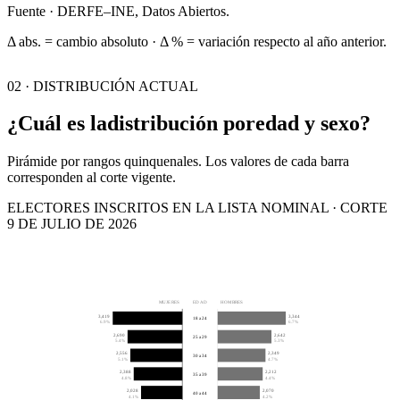
Fuente · DERFE–INE, Datos Abiertos.
Δ abs. = cambio absoluto · Δ % = variación respecto al año anterior.
02 · DISTRIBUCIÓN ACTUAL
¿Cuál es la
distribución por
edad y sexo?
Pirámide por rangos quinquenales. Los valores de cada barra
corresponden al corte vigente.
ELECTORES INSCRITOS EN LA LISTA NOMINAL · CORTE
9 DE JULIO DE 2026
MUJERES
EDAD
HOMBRES
3,419
3,344
18 a 24
6.9%
6.7%
2,690
2,642
25 a 29
5.4%
5.3%
2,556
2,349
30 a 34
5.1%
4.7%
2,388
2,212
35 a 39
4.8%
4.4%
2,028
2,070
40 a 44
4.1%
4.2%