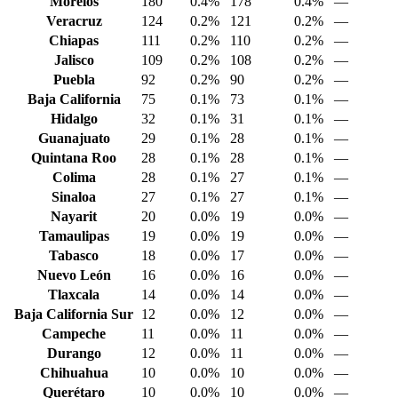
Morelos
180
0.4%
178
0.4%
—
Veracruz
124
0.2%
121
0.2%
—
Chiapas
111
0.2%
110
0.2%
—
Jalisco
109
0.2%
108
0.2%
—
Puebla
92
0.2%
90
0.2%
—
Baja California
75
0.1%
73
0.1%
—
Hidalgo
32
0.1%
31
0.1%
—
Guanajuato
29
0.1%
28
0.1%
—
Quintana Roo
28
0.1%
28
0.1%
—
Colima
28
0.1%
27
0.1%
—
Sinaloa
27
0.1%
27
0.1%
—
Nayarit
20
0.0%
19
0.0%
—
Tamaulipas
19
0.0%
19
0.0%
—
Tabasco
18
0.0%
17
0.0%
—
Nuevo León
16
0.0%
16
0.0%
—
Tlaxcala
14
0.0%
14
0.0%
—
Baja California Sur
12
0.0%
12
0.0%
—
Campeche
11
0.0%
11
0.0%
—
Durango
12
0.0%
11
0.0%
—
Chihuahua
10
0.0%
10
0.0%
—
Querétaro
10
0.0%
10
0.0%
—