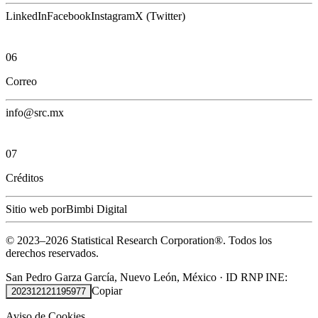
LinkedIn
Facebook
Instagram
X (Twitter)
06
Correo
info@src.mx
07
Créditos
Sitio web por
Bimbi Digital
© 2023–
2026
Statistical Research Corporation®.
Todos los
derechos reservados.
San Pedro Garza García, Nuevo León, México
·
ID RNP INE:
Copiar
202312121195977
Aviso de Cookies