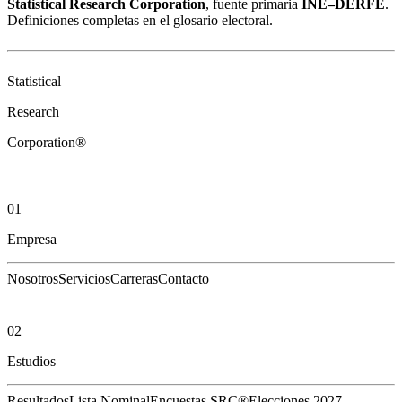
Statistical Research Corporation
, fuente primaria
INE–DERFE
.
Definiciones completas en el
glosario electoral
.
Statistical
Research
Corporation®
01
Empresa
Nosotros
Servicios
Carreras
Contacto
02
Estudios
Resultados
Lista Nominal
Encuestas SRC®
Elecciones 2027