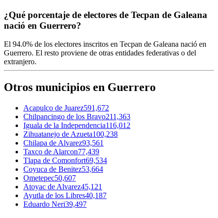
¿Qué porcentaje de electores de Tecpan de Galeana
nació en Guerrero?
El
94.0%
de los electores inscritos en Tecpan de Galeana nació en
Guerrero
. El resto proviene de otras entidades federativas o del
extranjero.
Otros municipios en Guerrero
Acapulco de Juarez
591,672
Chilpancingo de los Bravo
211,363
Iguala de la Independencia
116,012
Zihuatanejo de Azueta
100,238
Chilapa de Alvarez
93,561
Taxco de Alarcon
77,439
Tlapa de Comonfort
69,534
Coyuca de Benitez
53,664
Ometepec
50,607
Atoyac de Alvarez
45,121
Ayutla de los Libres
40,187
Eduardo Neri
39,497