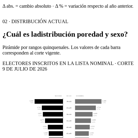
Δ abs. = cambio absoluto · Δ % = variación respecto al año anterior.
02 · DISTRIBUCIÓN ACTUAL
¿Cuál es la
distribución por
edad y sexo?
Pirámide por rangos quinquenales. Los valores de cada barra
corresponden al corte vigente.
ELECTORES INSCRITOS EN LA LISTA NOMINAL · CORTE
9 DE JULIO DE 2026
MUJERES
EDAD
HOMBRES
2,340
2,180
18 a 24
7.8%
7.3%
1,741
1,714
25 a 29
5.8%
5.7%
1,657
1,440
30 a 34
5.5%
4.8%
1,479
1,309
35 a 39
4.9%
4.4%
1,245
1,213
40 a 44
4.2%
4.0%
1,168
1,134
45 a 49
3.9%
3.8%