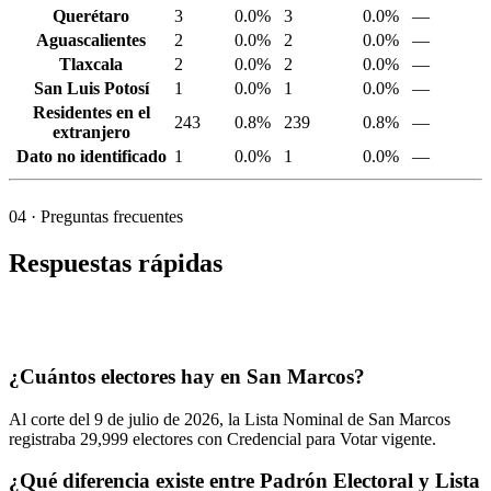
Querétaro
3
0.0%
3
0.0%
—
Aguascalientes
2
0.0%
2
0.0%
—
Tlaxcala
2
0.0%
2
0.0%
—
San Luis Potosí
1
0.0%
1
0.0%
—
Residentes en el
243
0.8%
239
0.8%
—
extranjero
Dato no identificado
1
0.0%
1
0.0%
—
04
· Preguntas frecuentes
Respuestas rápidas
¿Cuántos electores hay en San Marcos?
Al corte del
9
de julio de
2026,
la Lista Nominal de San Marcos
registraba
29,999
electores con Credencial para Votar vigente.
¿Qué diferencia existe entre Padrón Electoral y Lista