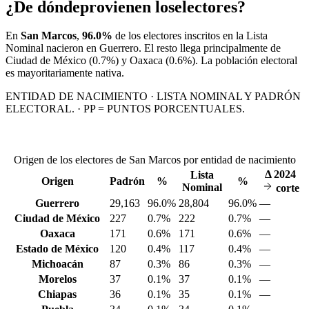
¿De dónde
provienen los
electores?
En
San Marcos
,
96.0%
de los electores inscritos en la Lista
Nominal nacieron en
Guerrero
. El resto llega principalmente de
Ciudad de México
(0.7%)
y Oaxaca
(0.6%)
. La población electoral
es mayoritariamente nativa.
ENTIDAD DE NACIMIENTO · LISTA NOMINAL Y PADRÓN
ELECTORAL. · PP = PUNTOS PORCENTUALES.
Origen de los electores de San Marcos por entidad de nacimiento
Δ
2024
Lista
Origen
Padrón
%
%
Nominal
corte
Guerrero
29,163
96.0%
28,804
96.0%
—
Ciudad de México
227
0.7%
222
0.7%
—
Oaxaca
171
0.6%
171
0.6%
—
Estado de México
120
0.4%
117
0.4%
—
Michoacán
87
0.3%
86
0.3%
—
Morelos
37
0.1%
37
0.1%
—
Chiapas
36
0.1%
35
0.1%
—