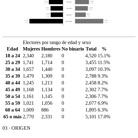
1,161
1,145
50 a 54
3.9%
3.8%
1,021
1,056
55 a 59
3.4%
3.5%
1,009
886
60 a 64
3.4%
3.0%
2,770
2,331
65 o más
9.2%
7.8%
Electores por rango de edad y sexo
Edad
Mujeres
Hombres
No binario
Total
%
18 a 24
2,340
2,180
0
4,520
15.1%
25 a 29
1,741
1,714
0
3,455
11.5%
30 a 34
1,657
1,440
0
3,097
10.3%
35 a 39
1,479
1,309
0
2,788
9.3%
40 a 44
1,245
1,213
0
2,458
8.2%
45 a 49
1,168
1,134
0
2,302
7.7%
50 a 54
1,161
1,145
0
2,306
7.7%
55 a 59
1,021
1,056
0
2,077
6.9%
60 a 64
1,009
886
0
1,895
6.3%
65 o más
2,770
2,331
0
5,101
17.0%
03 · ORIGEN