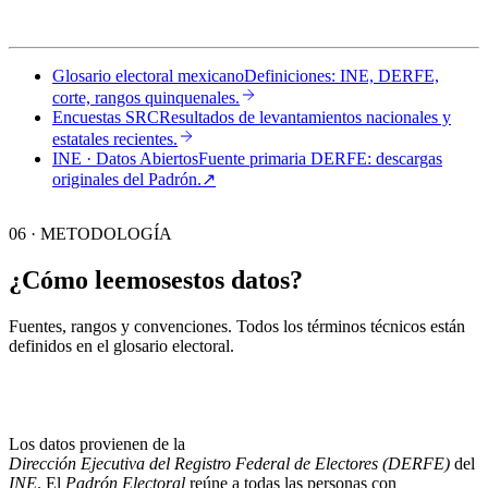
Glosario electoral mexicano
Definiciones: INE, DERFE,
corte, rangos quinquenales.
Encuestas SRC
Resultados de levantamientos nacionales y
estatales recientes.
INE · Datos Abiertos
Fuente primaria DERFE: descargas
originales del Padrón.
↗︎
06 · METODOLOGÍA
¿Cómo leemos
estos datos?
Fuentes, rangos y convenciones. Todos los términos técnicos están
definidos en el
glosario electoral
.
Los datos provienen de la
Dirección Ejecutiva del Registro Federal de Electores (DERFE)
del
INE
. El
Padrón Electoral
reúne a todas las personas con