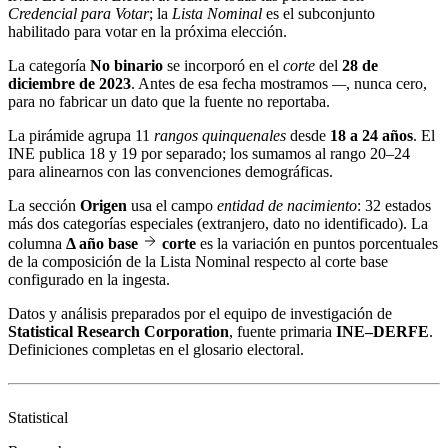
Credencial para Votar
; la
Lista Nominal
es el subconjunto
habilitado para votar en la próxima elección.
La categoría
No binario
se incorporó en el
corte
del
28 de
diciembre de 2023
. Antes de esa fecha mostramos
—
, nunca cero,
para no fabricar un dato que la fuente no reportaba.
La pirámide agrupa 11
rangos quinquenales
desde
18 a 24 años
. El
INE publica 18 y 19 por separado; los sumamos al rango 20–24
para alinearnos con las convenciones demográficas.
La sección
Origen
usa el campo
entidad de nacimiento
: 32 estados
más dos categorías especiales (extranjero, dato no identificado). La
columna
Δ año base
corte
es la variación en puntos porcentuales
de la composición de la Lista Nominal respecto al corte base
configurado en la ingesta.
Datos y análisis preparados por el equipo de investigación de
Statistical Research Corporation
, fuente primaria
INE–DERFE
.
Definiciones completas en el
glosario electoral
.
Statistical