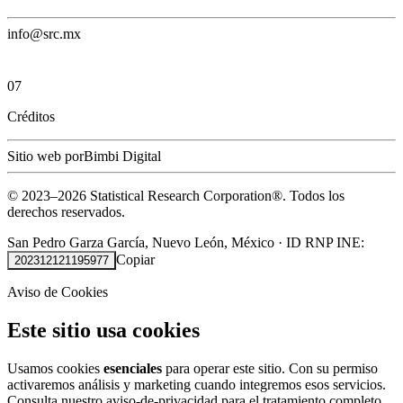
info@src.mx
07
Créditos
Sitio web por
Bimbi Digital
© 2023–
2026
Statistical Research Corporation®.
Todos los
derechos reservados.
San Pedro Garza García, Nuevo León, México
·
ID RNP INE:
Copiar
202312121195977
Aviso de Cookies
Este sitio usa cookies
Usamos cookies
esenciales
para operar este sitio. Con su permiso
activaremos análisis y marketing cuando integremos esos servicios.
Consulta nuestro
aviso-de-privacidad
para el tratamiento completo