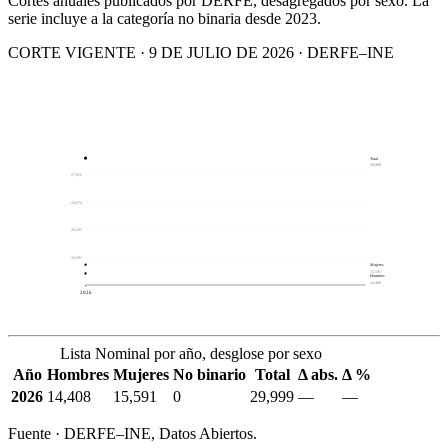
Cortes anuales publicados por DERFE, desagregados por sexo. La
serie incluye a la categoría no binaria desde 2023.
CORTE VIGENTE · 9 DE JULIO DE 2026 · DERFE–INE
Total
29,999
27,816
24,074
20,333
16,591
Mujeres
15,591
Hombres
14,408
2026
Lista Nominal por año, desglose por sexo
Año
Hombres
Mujeres
No binario
Total
Δ abs.
Δ %
2026
14,408
15,591
0
29,999
—
—
Fuente · DERFE–INE, Datos Abiertos.