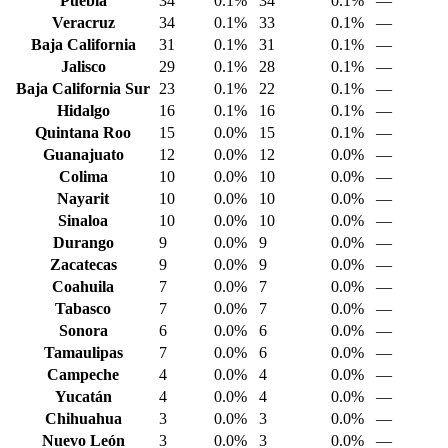
Puebla
34
0.1%
34
0.1%
—
Veracruz
34
0.1%
33
0.1%
—
Baja California
31
0.1%
31
0.1%
—
Jalisco
29
0.1%
28
0.1%
—
Baja California Sur
23
0.1%
22
0.1%
—
Hidalgo
16
0.1%
16
0.1%
—
Quintana Roo
15
0.0%
15
0.1%
—
Guanajuato
12
0.0%
12
0.0%
—
Colima
10
0.0%
10
0.0%
—
Nayarit
10
0.0%
10
0.0%
—
Sinaloa
10
0.0%
10
0.0%
—
Durango
9
0.0%
9
0.0%
—
Zacatecas
9
0.0%
9
0.0%
—
Coahuila
7
0.0%
7
0.0%
—
Tabasco
7
0.0%
7
0.0%
—
Sonora
6
0.0%
6
0.0%
—
Tamaulipas
7
0.0%
6
0.0%
—
Campeche
4
0.0%
4
0.0%
—
Yucatán
4
0.0%
4
0.0%
—
Chihuahua
3
0.0%
3
0.0%
—
Nuevo León
3
0.0%
3
0.0%
—