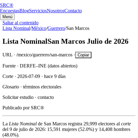
SRC®
Encuestas
Blog
Servicios
Nosotros
Contacto
Menú
Saltar al contenido
Lista Nominal
/
México
/
Guerrero
/
San Marcos
Lista Nominal
San Marcos
Julio de 2026
URL ·
/mexico/guerrero/san-marcos
·
Copiar
Fuente ·
DERFE–INE (datos abiertos)
Corte ·
2026-07-09
·
hace 9 días
Glosario ·
términos electorales
Solicitar estudio ·
contacto
Publicado por
SRC®
La
Lista Nominal
de
San Marcos
registra
29,999
electores al
corte
del
9 de julio de 2026
:
15,591
mujeres (
52.0%
) y
14,408
hombres
(
48.0%
).