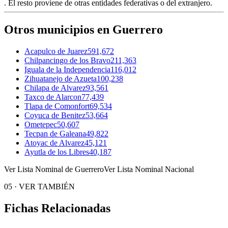
. El resto proviene de otras entidades federativas o del extranjero.
Otros municipios en Guerrero
Acapulco de Juarez
591,672
Chilpancingo de los Bravo
211,363
Iguala de la Independencia
116,012
Zihuatanejo de Azueta
100,238
Chilapa de Alvarez
93,561
Taxco de Alarcon
77,439
Tlapa de Comonfort
69,534
Coyuca de Benitez
53,664
Ometepec
50,607
Tecpan de Galeana
49,822
Atoyac de Alvarez
45,121
Ayutla de los Libres
40,187
Ver Lista Nominal de Guerrero
Ver Lista Nominal Nacional
05
·
VER TAMBIÉN
Fichas Relacionadas