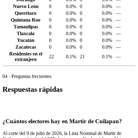
Nuevo León
0
0.0%
0
0.0%
—
Querétaro
0
0.0%
0
0.0%
—
Quintana Roo
0
0.0%
0
0.0%
—
Tamaulipas
0
0.0%
0
0.0%
—
Tlaxcala
0
0.0%
0
0.0%
—
Yucatán
0
0.0%
0
0.0%
—
Zacatecas
0
0.0%
0
0.0%
—
Residentes en el
22
0.1%
21
0.1%
—
extranjero
04
· Preguntas frecuentes
Respuestas rápidas
¿Cuántos electores hay en Martir de Cuilapan?
Al corte del
9
de julio de
2026,
la Lista Nominal de Martir de