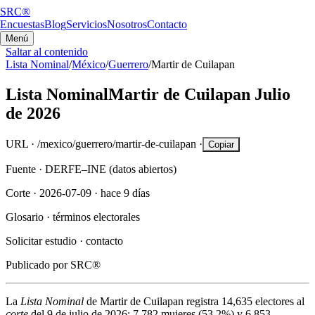
SRC®
Encuestas
Blog
Servicios
Nosotros
Contacto
Menú
Saltar al contenido
Lista Nominal
/
México
/
Guerrero
/
Martir de Cuilapan
Lista Nominal
Martir de Cuilapan
Julio
de 2026
URL ·
/mexico/guerrero/martir-de-cuilapan
·
Copiar
Fuente ·
DERFE–INE (datos abiertos)
Corte ·
2026-07-09
·
hace 9 días
Glosario ·
términos electorales
Solicitar estudio ·
contacto
Publicado por
SRC®
La
Lista Nominal
de
Martir de Cuilapan
registra
14,635
electores al
corte
del
9 de julio de 2026
:
7,782
mujeres (
53.2%
) y
6,853