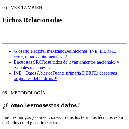
05
·
VER TAMBIÉN
Fichas Relacionadas
Glosario electoral mexicano
Definiciones: INE, DERFE,
corte, rangos quinquenales.
Encuestas SRC
Resultados de levantamientos nacionales y
estatales recientes.
INE · Datos Abiertos
Fuente primaria DERFE: descargas
originales del Padrón.
↗︎
06 · METODOLOGÍA
¿Cómo leemos
estos datos?
Fuentes, rangos y convenciones. Todos los términos técnicos están
definidos en el
glosario electoral
.