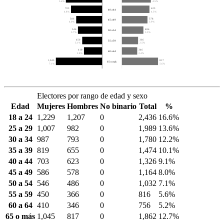
5.6%
4.5%
703
623
40 a 44
4.8%
4.3%
586
578
45 a 49
4.0%
3.9%
546
486
50 a 54
3.7%
3.3%
450
366
55 a 59
3.1%
2.5%
410
346
60 a 64
2.8%
2.4%
1,045
817
65 o más
7.1%
5.6%
Electores por rango de edad y sexo
Edad
Mujeres
Hombres
No binario
Total
%
18 a 24
1,229
1,207
0
2,436
16.6%
25 a 29
1,007
982
0
1,989
13.6%
30 a 34
987
793
0
1,780
12.2%
35 a 39
819
655
0
1,474
10.1%
40 a 44
703
623
0
1,326
9.1%
45 a 49
586
578
0
1,164
8.0%
50 a 54
546
486
0
1,032
7.1%
55 a 59
450
366
0
816
5.6%
60 a 64
410
346
0
756
5.2%
65 o más
1,045
817
0
1,862
12.7%