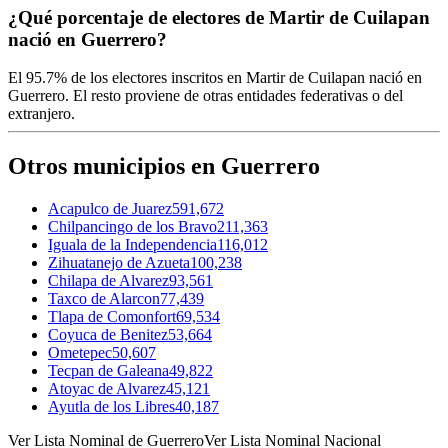
¿Qué porcentaje de electores de Martir de Cuilapan
nació en Guerrero?
El
95.7%
de los electores inscritos en Martir de Cuilapan nació en
Guerrero
. El resto proviene de otras entidades federativas o del
extranjero.
Otros municipios en Guerrero
Acapulco de Juarez
591,672
Chilpancingo de los Bravo
211,363
Iguala de la Independencia
116,012
Zihuatanejo de Azueta
100,238
Chilapa de Alvarez
93,561
Taxco de Alarcon
77,439
Tlapa de Comonfort
69,534
Coyuca de Benitez
53,664
Ometepec
50,607
Tecpan de Galeana
49,822
Atoyac de Alvarez
45,121
Ayutla de los Libres
40,187
Ver Lista Nominal de Guerrero
Ver Lista Nominal Nacional