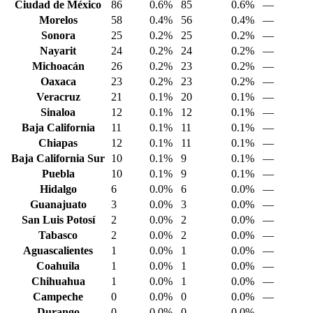
Ciudad de México
86
0.6%
85
0.6%
—
Morelos
58
0.4%
56
0.4%
—
Sonora
25
0.2%
25
0.2%
—
Nayarit
24
0.2%
24
0.2%
—
Michoacán
26
0.2%
23
0.2%
—
Oaxaca
23
0.2%
23
0.2%
—
Veracruz
21
0.1%
20
0.1%
—
Sinaloa
12
0.1%
12
0.1%
—
Baja California
11
0.1%
11
0.1%
—
Chiapas
12
0.1%
11
0.1%
—
Baja California Sur
10
0.1%
9
0.1%
—
Puebla
10
0.1%
9
0.1%
—
Hidalgo
6
0.0%
6
0.0%
—
Guanajuato
3
0.0%
3
0.0%
—
San Luis Potosí
2
0.0%
2
0.0%
—
Tabasco
2
0.0%
2
0.0%
—
Aguascalientes
1
0.0%
1
0.0%
—
Coahuila
1
0.0%
1
0.0%
—
Chihuahua
1
0.0%
1
0.0%
—
Campeche
0
0.0%
0
0.0%
—
Durango
0
0.0%
0
0.0%
—