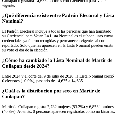
Cuilapan registraba
14,635
electores con Credencial para Votar
vigente.
¿Qué diferencia existe entre Padrón Electoral y Lista
Nominal?
El Padrón Electoral incluye a todas las personas que han tramitado
su Credencial para Votar. La Lista Nominal es el subconjunto cuyas
credenciales ya fueron recogidas y permanecen vigentes al corte
reportado. Solo quienes aparecen en la Lista Nominal pueden emitir
su voto el día de la elección.
¿Cómo ha cambiado la Lista Nominal de Martir de
Cuilapan desde 2024?
Entre
2024
y el corte del
9
de julio de
2026,
la Lista Nominal creció
0
electores (
+0.0%
), pasando de
14,635
a
14,635.
¿Cuál es la distribución por sexo en Martir de
Cuilapan?
Martir de Cuilapan registra
7,782
mujeres (
53.2%
) y
6,853
hombres
(
46.8%
). Además,
0
personas aparecen registradas como no binarias.