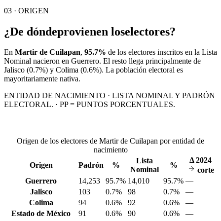
03 · ORIGEN
¿De dónde
provienen los
electores?
En
Martir de Cuilapan
,
95.7%
de los electores inscritos en la Lista
Nominal nacieron en
Guerrero
. El resto llega principalmente de
Jalisco
(0.7%)
y Colima
(0.6%)
. La población electoral es
mayoritariamente nativa.
ENTIDAD DE NACIMIENTO · LISTA NOMINAL Y PADRÓN
ELECTORAL. · PP = PUNTOS PORCENTUALES.
Origen de los electores de Martir de Cuilapan por entidad de
nacimiento
Δ
2024
Lista
Origen
Padrón
%
%
Nominal
corte
Guerrero
14,253
95.7%
14,010
95.7%
—
Jalisco
103
0.7%
98
0.7%
—
Colima
94
0.6%
92
0.6%
—
Estado de México
91
0.6%
90
0.6%
—