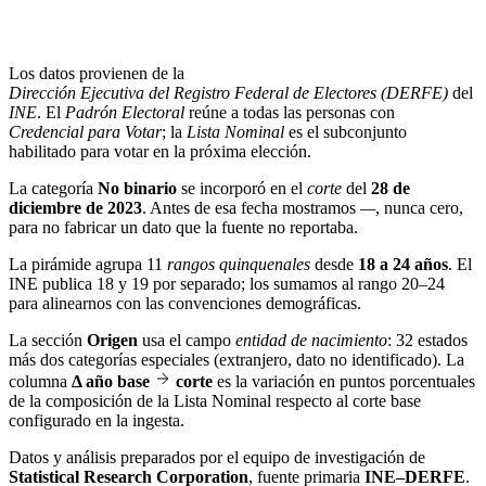
Los datos provienen de la
Dirección Ejecutiva del Registro Federal de Electores (DERFE)
del
INE
. El
Padrón Electoral
reúne a todas las personas con
Credencial para Votar
; la
Lista Nominal
es el subconjunto
habilitado para votar en la próxima elección.
La categoría
No binario
se incorporó en el
corte
del
28 de
diciembre de 2023
. Antes de esa fecha mostramos
—
, nunca cero,
para no fabricar un dato que la fuente no reportaba.
La pirámide agrupa 11
rangos quinquenales
desde
18 a 24 años
. El
INE publica 18 y 19 por separado; los sumamos al rango 20–24
para alinearnos con las convenciones demográficas.
La sección
Origen
usa el campo
entidad de nacimiento
: 32 estados
más dos categorías especiales (extranjero, dato no identificado). La
columna
Δ año base
corte
es la variación en puntos porcentuales
de la composición de la Lista Nominal respecto al corte base
configurado en la ingesta.
Datos y análisis preparados por el equipo de investigación de
Statistical Research Corporation
, fuente primaria
INE–DERFE
.