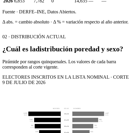
2026
6,853
7,782
0
14,635
—
—
Fuente · DERFE–INE, Datos Abiertos.
Δ abs. = cambio absoluto · Δ % = variación respecto al año anterior.
02 · DISTRIBUCIÓN ACTUAL
¿Cuál es la
distribución por
edad y sexo?
Pirámide por rangos quinquenales. Los valores de cada barra
corresponden al corte vigente.
ELECTORES INSCRITOS EN LA LISTA NOMINAL · CORTE
9 DE JULIO DE 2026
MUJERES
EDAD
HOMBRES
1,229
1,207
18 a 24
8.4%
8.2%
1,007
982
25 a 29
6.9%
6.7%
987
793
30 a 34
6.7%
5.4%
819
655
35 a 39