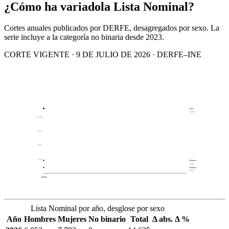
¿Cómo ha variado
la Lista Nominal?
Cortes anuales publicados por DERFE, desagregados por sexo. La
serie incluye a la categoría no binaria desde 2023.
CORTE VIGENTE · 9 DE JULIO DE 2026 · DERFE–INE
Total
14,635
13,546
11,678
9,810
7,942
Mujeres
7,782
Hombres
6,853
2026
Lista Nominal por año, desglose por sexo
Año
Hombres
Mujeres
No binario
Total
Δ abs.
Δ %