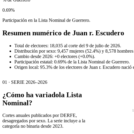
0.69%
Participación en la Lista Nominal de Guerrero.
Resumen numérico de
Juan r. Escudero
Total de electores: 18,035 al corte del 9 de julio de 2026.
Distribución por sexo: 9,457 mujeres (52.4%) y 8,578 hombres
Cambio desde 2026: +0 electores (+0.0%).
Participación estatal: 0.69% de la Lista Nominal de Guerrero.
Origen local: 95.3% de los electores de Juan r. Escudero nació 
01 · SERIE 2026–2026
¿Cómo ha variado
la Lista
Nominal?
1
Cortes anuales publicados por DERFE,
desagregados por sexo. La serie incluye a la
categoría no binaria desde 2023.
1