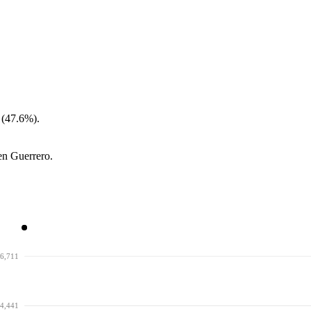
 (47.6%).
en Guerrero.
6,711
4,441