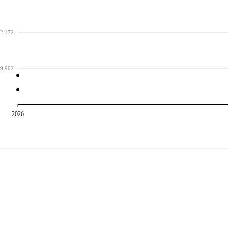
2,172
9,902
2026