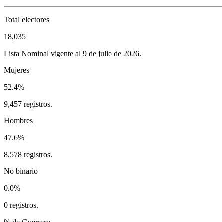
Total electores
18,035
Lista Nominal vigente al 9 de julio de 2026.
Mujeres
52.4%
9,457 registros.
Hombres
47.6%
8,578 registros.
No binario
0.0%
0 registros.
% de Guerrero