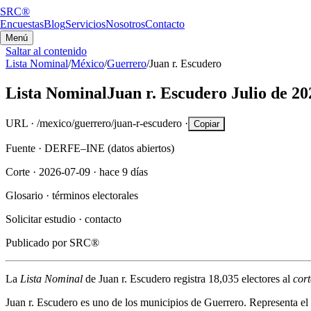
SRC®
Encuestas
Blog
Servicios
Nosotros
Contacto
Menú
Saltar al contenido
Lista Nominal
/
México
/
Guerrero
/
Juan r. Escudero
Lista Nominal
Juan r. Escudero
Julio de 20
URL ·
/mexico/guerrero/juan-r-escudero
·
Copiar
Fuente ·
DERFE–INE (datos abiertos)
Corte ·
2026-07-09
·
hace 9 días
Glosario ·
términos electorales
Solicitar estudio ·
contacto
Publicado por
SRC®
La
Lista Nominal
de
Juan r. Escudero
registra
18,035
electores al
cort
Juan r. Escudero
es uno de los municipios de
Guerrero
. Representa el