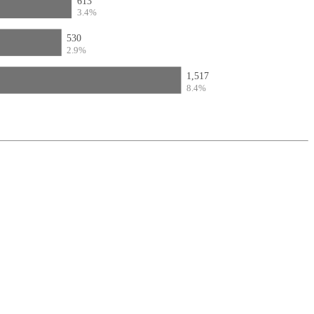
613
3.4%
530
2.9%
1,517
8.4%