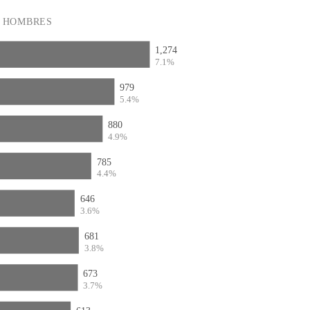
HOMBRES
1,274
7.1%
979
5.4%
880
4.9%
785
4.4%
646
3.6%
681
3.8%
673
3.7%