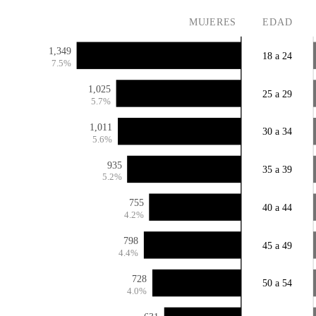
MUJERES
EDAD
1,349
18 a 24
7.5%
1,025
25 a 29
5.7%
1,011
30 a 34
5.6%
935
35 a 39
5.2%
755
40 a 44
4.2%
798
45 a 49
4.4%
728
50 a 54
4.0%