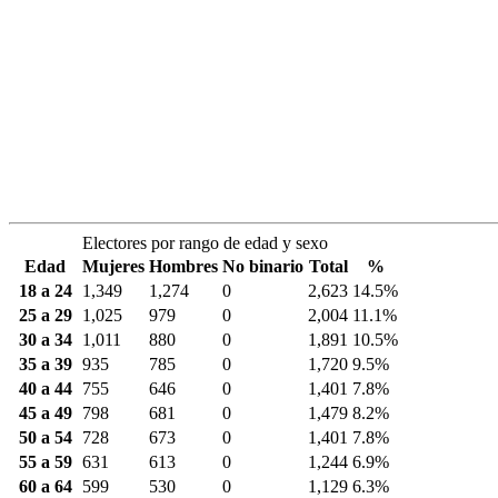
Electores por rango de edad y sexo
Edad
Mujeres
Hombres
No binario
Total
%
18 a 24
1,349
1,274
0
2,623
14.5%
25 a 29
1,025
979
0
2,004
11.1%
30 a 34
1,011
880
0
1,891
10.5%
35 a 39
935
785
0
1,720
9.5%
40 a 44
755
646
0
1,401
7.8%
45 a 49
798
681
0
1,479
8.2%
50 a 54
728
673
0
1,401
7.8%
55 a 59
631
613
0
1,244
6.9%
60 a 64
599
530
0
1,129
6.3%