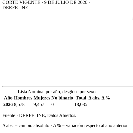
CORTE VIGENTE · 9 DE JULIO DE 2026 ·
DERFE–INE
1
Lista Nominal por año, desglose por sexo
Año
Hombres
Mujeres
No binario
Total
Δ abs.
Δ %
2026
8,578
9,457
0
18,035
—
—
Fuente · DERFE–INE, Datos Abiertos.
Δ abs. = cambio absoluto · Δ % = variación respecto al año anterior.