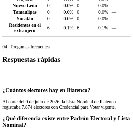
Nuevo León
0
0.0%
0
0.0%
—
Tamaulipas
0
0.0%
0
0.0%
—
Yucatán
0
0.0%
0
0.0%
—
Residentes en el
6
0.1%
6
0.1%
—
extranjero
04
· Preguntas frecuentes
Respuestas rápidas
¿Cuántos electores hay en Iliatenco?
Al corte del
9
de julio de
2026,
la Lista Nominal de Iliatenco
registraba
7,874
electores con Credencial para Votar vigente.
¿Qué diferencia existe entre Padrón Electoral y Lista
Nominal?