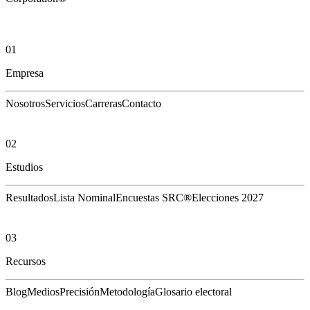
01
Empresa
Nosotros
Servicios
Carreras
Contacto
02
Estudios
Resultados
Lista Nominal
Encuestas SRC®
Elecciones 2027
03
Recursos
Blog
Medios
Precisión
Metodología
Glosario electoral