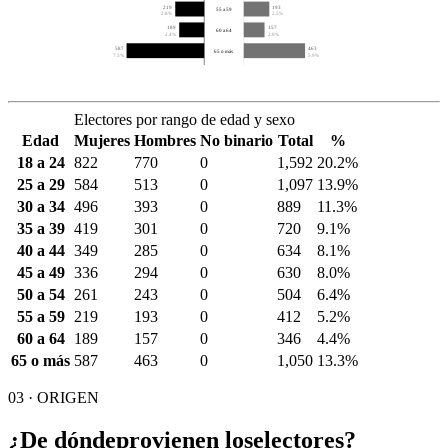
219
193
55 a 59
2.8%
2.5%
189
157
60 a 64
2.4%
2.0%
587
463
65 o más
7.5%
5.9%
Electores por rango de edad y sexo
Edad
Mujeres
Hombres
No binario
Total
%
18 a 24
822
770
0
1,592
20.2%
25 a 29
584
513
0
1,097
13.9%
30 a 34
496
393
0
889
11.3%
35 a 39
419
301
0
720
9.1%
40 a 44
349
285
0
634
8.1%
45 a 49
336
294
0
630
8.0%
50 a 54
261
243
0
504
6.4%
55 a 59
219
193
0
412
5.2%
60 a 64
189
157
0
346
4.4%
65 o más
587
463
0
1,050
13.3%
03 · ORIGEN
¿De dónde
provienen los
electores?