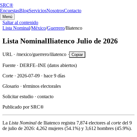
SRC®
Encuestas
Blog
Servicios
Nosotros
Contacto
Menú
Saltar al contenido
Lista Nominal
/
México
/
Guerrero
/
Iliatenco
Lista Nominal
Iliatenco
Julio de 2026
URL ·
/mexico/guerrero/iliatenco
·
Copiar
Fuente ·
DERFE–INE (datos abiertos)
Corte ·
2026-07-09
·
hace 9 días
Glosario ·
términos electorales
Solicitar estudio ·
contacto
Publicado por
SRC®
La
Lista Nominal
de
Iliatenco
registra
7,874
electores al
corte
del
9
de julio de 2026
:
4,262
mujeres (
54.1%
) y
3,612
hombres (
45.9%
).