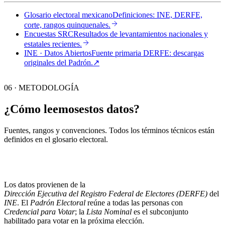
Glosario electoral mexicano
Definiciones: INE, DERFE,
corte, rangos quinquenales.
Encuestas SRC
Resultados de levantamientos nacionales y
estatales recientes.
INE · Datos Abiertos
Fuente primaria DERFE: descargas
originales del Padrón.
↗︎
06 · METODOLOGÍA
¿Cómo leemos
estos datos?
Fuentes, rangos y convenciones. Todos los términos técnicos están
definidos en el
glosario electoral
.
Los datos provienen de la
Dirección Ejecutiva del Registro Federal de Electores (DERFE)
del
INE
. El
Padrón Electoral
reúne a todas las personas con
Credencial para Votar
; la
Lista Nominal
es el subconjunto
habilitado para votar en la próxima elección.