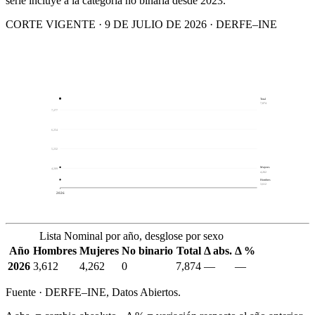
serie incluye a la categoría no binaria desde 2023.
CORTE VIGENTE · 9 DE JULIO DE 2026 · DERFE–INE
Total
7,874
7,277
6,254
5,232
Mujeres
4,209
4,262
Hombres
3,612
2026
Lista Nominal por año, desglose por sexo
Año
Hombres
Mujeres
No binario
Total
Δ abs.
Δ %
2026
3,612
4,262
0
7,874
—
—
Fuente · DERFE–INE, Datos Abiertos.