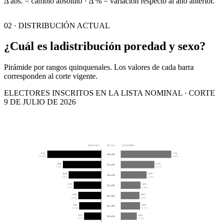
Δ abs. = cambio absoluto · Δ % = variación respecto al año anterior.
02 · DISTRIBUCIÓN ACTUAL
¿Cuál es la
distribución por
edad y sexo?
Pirámide por rangos quinquenales. Los valores de cada barra
corresponden al corte vigente.
ELECTORES INSCRITOS EN LA LISTA NOMINAL · CORTE
9 DE JULIO DE 2026
MUJERES
EDAD
HOMBRES
822
770
18 a 24
10.4%
9.8%
584
513
25 a 29
7.4%
6.5%
496
393
30 a 34
6.3%
5.0%
419
301
35 a 39
5.3%
3.8%
349
285
40 a 44
4.4%
3.6%
336
294
45 a 49
4.3%
3.7%
261
243
50 a 54
3.3%
3.1%