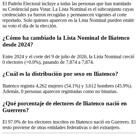
El Padrón Electoral incluye a todas las personas que han tramitado
su Credencial para Votar. La Lista Nominal es el subconjunto cuyas
credenciales ya fueron recogidas y permanecen vigentes al corte
reportado. Solo quienes aparecen en la Lista Nominal pueden emitir
su voto el día de la elección.
¿Cómo ha cambiado la Lista Nominal de Iliatenco
desde 2024?
Entre
2024
y el corte del
9
de julio de
2026,
la Lista Nominal creció
0
electores (
+0.0%
), pasando de
7,874
a
7,874.
¿Cuál es la distribución por sexo en Iliatenco?
Iliatenco registra
4,262
mujeres (
54.1%
) y
3,612
hombres (
45.9%
).
Además,
0
personas aparecen registradas como no binarias.
¿Qué porcentaje de electores de Iliatenco nació en
Guerrero?
El
97.0%
de los electores inscritos en Iliatenco nació en
Guerrero
. El
resto proviene de otras entidades federativas o del extranjero.