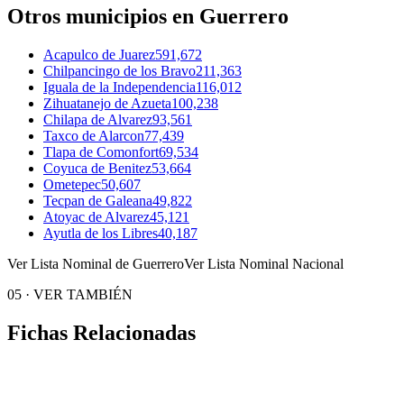
Otros municipios en Guerrero
Acapulco de Juarez
591,672
Chilpancingo de los Bravo
211,363
Iguala de la Independencia
116,012
Zihuatanejo de Azueta
100,238
Chilapa de Alvarez
93,561
Taxco de Alarcon
77,439
Tlapa de Comonfort
69,534
Coyuca de Benitez
53,664
Ometepec
50,607
Tecpan de Galeana
49,822
Atoyac de Alvarez
45,121
Ayutla de los Libres
40,187
Ver Lista Nominal de Guerrero
Ver Lista Nominal Nacional
05
·
VER TAMBIÉN
Fichas Relacionadas