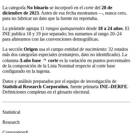
La categoría
No binario
se incorporó en el
corte
del
28 de
diciembre de 2023
. Antes de esa fecha mostramos
—
, nunca cero,
para no fabricar un dato que la fuente no reportaba.
La pirámide agrupa 11
rangos quinquenales
desde
18 a 24 años
. El
INE publica 18 y 19 por separado; los sumamos al rango 20–24
para alinearnos con las convenciones demográficas.
La sección
Origen
usa el campo
entidad de nacimiento
: 32 estados
más dos categorías especiales (extranjero, dato no identificado). La
columna
Δ año base
corte
es la variación en puntos porcentuales
de la composición de la Lista Nominal respecto al corte base
configurado en la ingesta.
Datos y análisis preparados por el equipo de investigación de
Statistical Research Corporation
, fuente primaria
INE–DERFE
.
Definiciones completas en el
glosario electoral
.
Statistical
Research
Corporation®