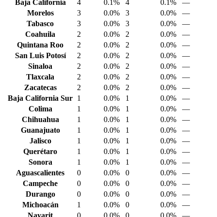
Baja California
4
0.1%
4
0.1%
—
Morelos
3
0.0%
3
0.0%
—
Tabasco
3
0.0%
3
0.0%
—
Coahuila
2
0.0%
2
0.0%
—
Quintana Roo
2
0.0%
2
0.0%
—
San Luis Potosí
2
0.0%
2
0.0%
—
Sinaloa
2
0.0%
2
0.0%
—
Tlaxcala
2
0.0%
2
0.0%
—
Zacatecas
2
0.0%
2
0.0%
—
Baja California Sur
1
0.0%
1
0.0%
—
Colima
1
0.0%
1
0.0%
—
Chihuahua
1
0.0%
1
0.0%
—
Guanajuato
1
0.0%
1
0.0%
—
Jalisco
1
0.0%
1
0.0%
—
Querétaro
1
0.0%
1
0.0%
—
Sonora
1
0.0%
1
0.0%
—
Aguascalientes
0
0.0%
0
0.0%
—
Campeche
0
0.0%
0
0.0%
—
Durango
0
0.0%
0
0.0%
—
Michoacán
1
0.0%
0
0.0%
—
Nayarit
0
0.0%
0
0.0%
—