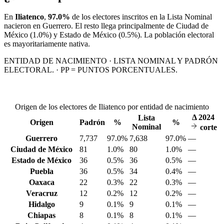
En
Iliatenco
,
97.0%
de los electores inscritos en la Lista Nominal
nacieron en
Guerrero
. El resto llega principalmente de
Ciudad de
México
(1.0%)
y Estado de México
(0.5%)
. La población electoral
es mayoritariamente nativa.
ENTIDAD DE NACIMIENTO · LISTA NOMINAL Y PADRÓN
ELECTORAL. · PP = PUNTOS PORCENTUALES.
Origen de los electores de Iliatenco por entidad de nacimiento
Δ
2024
Lista
Origen
Padrón
%
%
Nominal
corte
Guerrero
7,737
97.0%
7,638
97.0%
—
Ciudad de México
81
1.0%
80
1.0%
—
Estado de México
36
0.5%
36
0.5%
—
Puebla
36
0.5%
34
0.4%
—
Oaxaca
22
0.3%
22
0.3%
—
Veracruz
12
0.2%
12
0.2%
—
Hidalgo
9
0.1%
9
0.1%
—
Chiapas
8
0.1%
8
0.1%
—