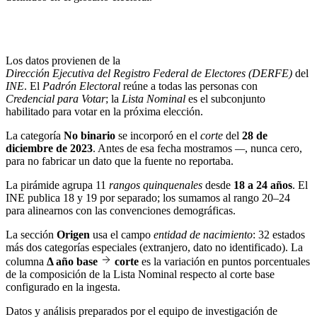
Los datos provienen de la
Dirección Ejecutiva del Registro Federal de Electores (DERFE)
del
INE
. El
Padrón Electoral
reúne a todas las personas con
Credencial para Votar
; la
Lista Nominal
es el subconjunto
habilitado para votar en la próxima elección.
La categoría
No binario
se incorporó en el
corte
del
28 de
diciembre de 2023
. Antes de esa fecha mostramos
—
, nunca cero,
para no fabricar un dato que la fuente no reportaba.
La pirámide agrupa 11
rangos quinquenales
desde
18 a 24 años
. El
INE publica 18 y 19 por separado; los sumamos al rango 20–24
para alinearnos con las convenciones demográficas.
La sección
Origen
usa el campo
entidad de nacimiento
: 32 estados
más dos categorías especiales (extranjero, dato no identificado). La
columna
Δ año base
corte
es la variación en puntos porcentuales
de la composición de la Lista Nominal respecto al corte base
configurado en la ingesta.
Datos y análisis preparados por el equipo de investigación de