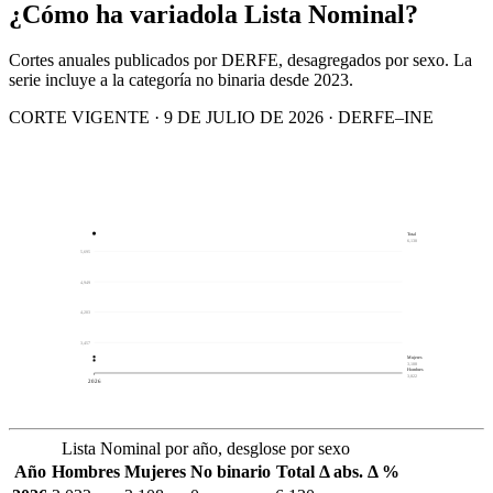
¿Cómo ha variado
la Lista Nominal?
Cortes anuales publicados por DERFE, desagregados por sexo. La
serie incluye a la categoría no binaria desde 2023.
CORTE VIGENTE · 9 DE JULIO DE 2026 · DERFE–INE
Total
6,130
5,695
4,949
4,203
3,457
Mujeres
3,108
Hombres
3,022
2026
Lista Nominal por año, desglose por sexo
Año
Hombres
Mujeres
No binario
Total
Δ abs.
Δ %