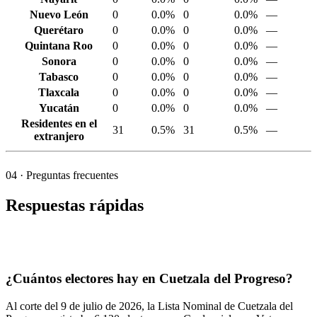
Nuevo León
0
0.0%
0
0.0%
—
Querétaro
0
0.0%
0
0.0%
—
Quintana Roo
0
0.0%
0
0.0%
—
Sonora
0
0.0%
0
0.0%
—
Tabasco
0
0.0%
0
0.0%
—
Tlaxcala
0
0.0%
0
0.0%
—
Yucatán
0
0.0%
0
0.0%
—
Residentes en el
31
0.5%
31
0.5%
—
extranjero
04
· Preguntas frecuentes
Respuestas rápidas
¿Cuántos electores hay en Cuetzala del Progreso?
Al corte del
9
de julio de
2026,
la Lista Nominal de Cuetzala del