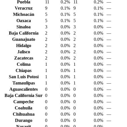
Puebla
11
0.2%
11
0.2%
—
Veracruz
9
0.1%
9
0.1%
—
Michoacán
5
0.1%
5
0.1%
—
Oaxaca
5
0.1%
5
0.1%
—
Sinaloa
3
0.0%
3
0.0%
—
Baja California
2
0.0%
2
0.0%
—
Guanajuato
2
0.0%
2
0.0%
—
Hidalgo
2
0.0%
2
0.0%
—
Jalisco
2
0.0%
2
0.0%
—
Zacatecas
2
0.0%
2
0.0%
—
Colima
1
0.0%
1
0.0%
—
Chiapas
1
0.0%
1
0.0%
—
San Luis Potosí
1
0.0%
1
0.0%
—
Tamaulipas
1
0.0%
1
0.0%
—
Aguascalientes
0
0.0%
0
0.0%
—
Baja California Sur
0
0.0%
0
0.0%
—
Campeche
0
0.0%
0
0.0%
—
Coahuila
0
0.0%
0
0.0%
—
Chihuahua
0
0.0%
0
0.0%
—
Durango
0
0.0%
0
0.0%
—
Nayarit
0
0.0%
0
0.0%
—