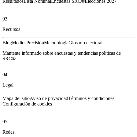
Resultados
Lista Nominal
Encuestas SRC®
Elecciones 2027
03
Recursos
Blog
Medios
Precisión
Metodología
Glosario electoral
Mantente informado sobre encuestas y tendencias políticas de
SRC®.
04
Legal
Mapa del sitio
Aviso de privacidad
Términos y condiciones
Configuración de cookies
05
Redes