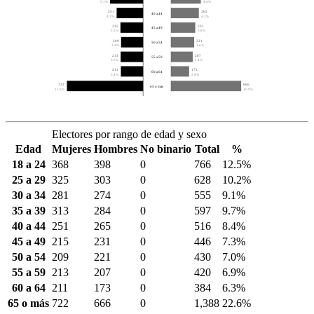
5.1%
4.6%
251
265
40 a 44
4.1%
4.3%
215
231
45 a 49
3.5%
3.8%
209
221
50 a 54
3.4%
3.6%
213
207
55 a 59
3.5%
3.4%
211
173
60 a 64
3.4%
2.8%
722
666
65 o más
11.8%
10.9%
Electores por rango de edad y sexo
Edad
Mujeres
Hombres
No binario
Total
%
18 a 24
368
398
0
766
12.5%
25 a 29
325
303
0
628
10.2%
30 a 34
281
274
0
555
9.1%
35 a 39
313
284
0
597
9.7%
40 a 44
251
265
0
516
8.4%
45 a 49
215
231
0
446
7.3%
50 a 54
209
221
0
430
7.0%
55 a 59
213
207
0
420
6.9%
60 a 64
211
173
0
384
6.3%
65 o más
722
666
0
1,388
22.6%