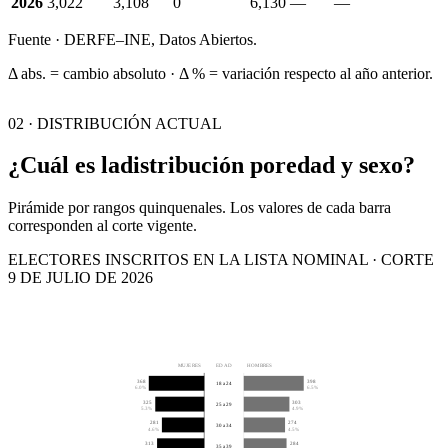
2026
3,022
3,108
0
6,130
—
—
Fuente · DERFE–INE, Datos Abiertos.
Δ abs. = cambio absoluto · Δ % = variación respecto al año anterior.
02 · DISTRIBUCIÓN ACTUAL
¿Cuál es la
distribución por
edad y sexo?
Pirámide por rangos quinquenales. Los valores de cada barra
corresponden al corte vigente.
ELECTORES INSCRITOS EN LA LISTA NOMINAL · CORTE
9 DE JULIO DE 2026
MUJERES
EDAD
HOMBRES
368
398
18 a 24
6.0%
6.5%
325
303
25 a 29
5.3%
4.9%
281
274
30 a 34
4.6%
4.5%
313
284
35 a 39