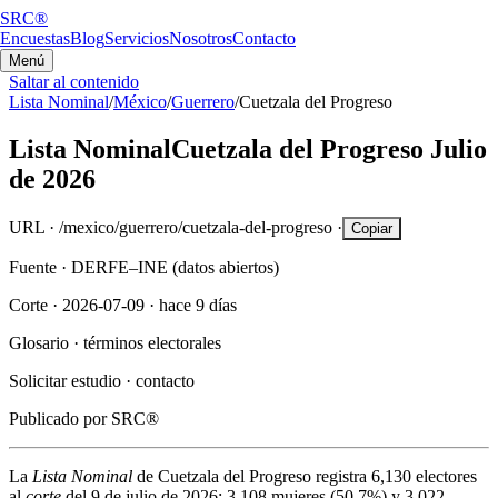
SRC®
Encuestas
Blog
Servicios
Nosotros
Contacto
Menú
Saltar al contenido
Lista Nominal
/
México
/
Guerrero
/
Cuetzala del Progreso
Lista Nominal
Cuetzala del Progreso
Julio
de 2026
URL ·
/mexico/guerrero/cuetzala-del-progreso
·
Copiar
Fuente ·
DERFE–INE (datos abiertos)
Corte ·
2026-07-09
·
hace 9 días
Glosario ·
términos electorales
Solicitar estudio ·
contacto
Publicado por
SRC®
La
Lista Nominal
de
Cuetzala del Progreso
registra
6,130
electores
al
corte
del
9 de julio de 2026
:
3,108
mujeres (
50.7%
) y
3,022