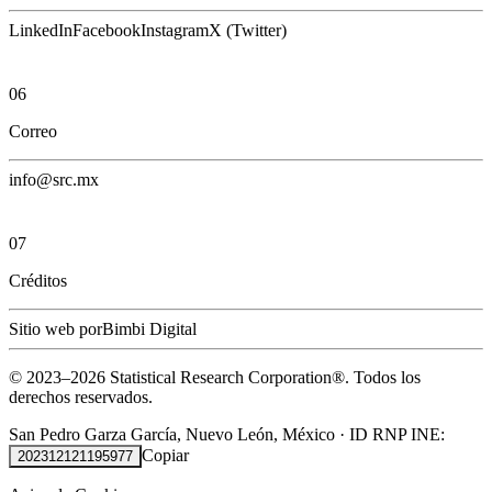
LinkedIn
Facebook
Instagram
X (Twitter)
06
Correo
info@src.mx
07
Créditos
Sitio web por
Bimbi Digital
© 2023–
2026
Statistical Research Corporation®.
Todos los
derechos reservados.
San Pedro Garza García, Nuevo León, México
·
ID RNP INE:
Copiar
202312121195977