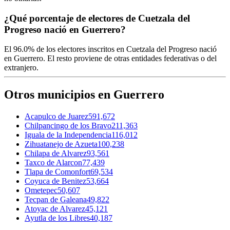
¿Qué porcentaje de electores de Cuetzala del
Progreso nació en Guerrero?
El
96.0%
de los electores inscritos en Cuetzala del Progreso nació
en
Guerrero
. El resto proviene de otras entidades federativas o del
extranjero.
Otros municipios en Guerrero
Acapulco de Juarez
591,672
Chilpancingo de los Bravo
211,363
Iguala de la Independencia
116,012
Zihuatanejo de Azueta
100,238
Chilapa de Alvarez
93,561
Taxco de Alarcon
77,439
Tlapa de Comonfort
69,534
Coyuca de Benitez
53,664
Ometepec
50,607
Tecpan de Galeana
49,822
Atoyac de Alvarez
45,121
Ayutla de los Libres
40,187