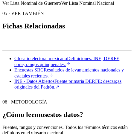
Ver Lista Nominal de Guerrero
Ver Lista Nominal Nacional
05
·
VER TAMBIÉN
Fichas Relacionadas
Glosario electoral mexicano
Definiciones: INE, DERFE,
corte, rangos quinquenales.
Encuestas SRC
Resultados de levantamientos nacionales y
estatales recientes.
INE · Datos Abiertos
Fuente primaria DERFE: descargas
originales del Padrón.
↗︎
06 · METODOLOGÍA
¿Cómo leemos
estos datos?
Fuentes, rangos y convenciones. Todos los términos técnicos están
definidos en el
glosario electoral
.