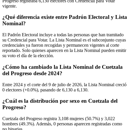
Progreso registraba
6,130
electores con Credencial para Votar
vigente.
¿Qué diferencia existe entre Padrón Electoral y Lista
Nominal?
El Padrón Electoral incluye a todas las personas que han tramitado
su Credencial para Votar. La Lista Nominal es el subconjunto cuyas
credenciales ya fueron recogidas y permanecen vigentes al corte
reportado. Solo quienes aparecen en la Lista Nominal pueden emitir
su voto el día de la elección.
¿Cómo ha cambiado la Lista Nominal de Cuetzala
del Progreso desde 2024?
Entre
2024
y el corte del
9
de julio de
2026,
la Lista Nominal creció
0
electores (
+0.0%
), pasando de
6,130
a
6,130.
¿Cuál es la distribución por sexo en Cuetzala del
Progreso?
Cuetzala del Progreso registra
3,108
mujeres (
50.7%
) y
3,022
hombres (
49.3%
). Además,
0
personas aparecen registradas como
no binarias.