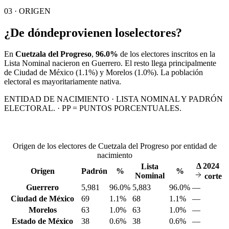
03 · ORIGEN
¿De dónde
provienen los
electores?
En
Cuetzala del Progreso
,
96.0%
de los electores inscritos en la
Lista Nominal nacieron en
Guerrero
. El resto llega principalmente
de
Ciudad de México
(1.1%)
y Morelos
(1.0%)
. La población
electoral es mayoritariamente nativa.
ENTIDAD DE NACIMIENTO · LISTA NOMINAL Y PADRÓN
ELECTORAL. · PP = PUNTOS PORCENTUALES.
Origen de los electores de Cuetzala del Progreso por entidad de
nacimiento
Δ
2024
Lista
Origen
Padrón
%
%
Nominal
corte
Guerrero
5,981
96.0%
5,883
96.0%
—
Ciudad de México
69
1.1%
68
1.1%
—
Morelos
63
1.0%
63
1.0%
—
Estado de México
38
0.6%
38
0.6%
—