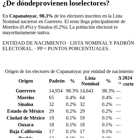
¿De dónde
provienen los
electores?
En
Copanatoyac
,
98.3%
de los electores inscritos en la Lista
Nominal nacieron en
Guerrero
. El resto llega principalmente de
Morelos
(0.4%)
y Sinaloa
(0.2%)
. La población electoral es
mayoritariamente nativa.
ENTIDAD DE NACIMIENTO · LISTA NOMINAL Y PADRÓN
ELECTORAL. · PP = PUNTOS PORCENTUALES.
Origen de los electores de Copanatoyac por entidad de nacimiento
Δ
2024
Lista
Origen
Padrón
%
%
Nominal
corte
Guerrero
14,954
98.3%
14,643
98.3%
—
Morelos
65
0.4%
64
0.4%
—
Sinaloa
32
0.2%
32
0.2%
—
Estado de México
29
0.2%
29
0.2%
—
Ciudad de México
19
0.1%
19
0.1%
—
Oaxaca
18
0.1%
18
0.1%
—
Baja California
17
0.1%
17
0.1%
—