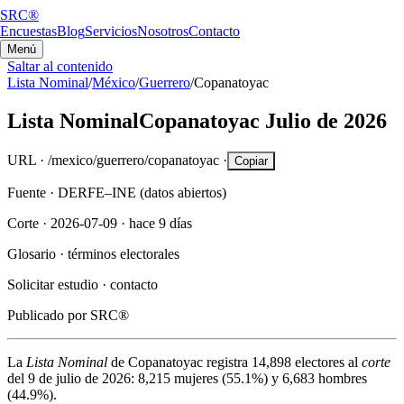
SRC®
Encuestas
Blog
Servicios
Nosotros
Contacto
Menú
Saltar al contenido
Lista Nominal
/
México
/
Guerrero
/
Copanatoyac
Lista Nominal
Copanatoyac
Julio de 2026
URL ·
/mexico/guerrero/copanatoyac
·
Copiar
Fuente ·
DERFE–INE (datos abiertos)
Corte ·
2026-07-09
·
hace 9 días
Glosario ·
términos electorales
Solicitar estudio ·
contacto
Publicado por
SRC®
La
Lista Nominal
de
Copanatoyac
registra
14,898
electores al
corte
del
9 de julio de 2026
:
8,215
mujeres (
55.1%
) y
6,683
hombres
(
44.9%
).