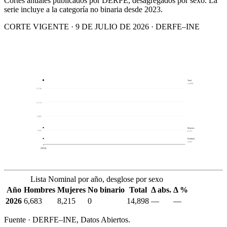
Cortes anuales publicados por DERFE, desagregados por sexo. La
serie incluye a la categoría no binaria desde 2023.
CORTE VIGENTE · 9 DE JULIO DE 2026 · DERFE–INE
Total
14,898
13,748
11,776
9,805
Mujeres
7,833
8,215
Hombres
6,683
2026
Lista Nominal por año, desglose por sexo
Año
Hombres
Mujeres
No binario
Total
Δ abs.
Δ %
2026
6,683
8,215
0
14,898
—
—
Fuente · DERFE–INE, Datos Abiertos.