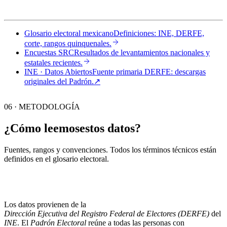
Glosario electoral mexicano
Definiciones: INE, DERFE,
corte, rangos quinquenales.
Encuestas SRC
Resultados de levantamientos nacionales y
estatales recientes.
INE · Datos Abiertos
Fuente primaria DERFE: descargas
originales del Padrón.
↗︎
06 · METODOLOGÍA
¿Cómo leemos
estos datos?
Fuentes, rangos y convenciones. Todos los términos técnicos están
definidos en el
glosario electoral
.
Los datos provienen de la
Dirección Ejecutiva del Registro Federal de Electores (DERFE)
del
INE
. El
Padrón Electoral
reúne a todas las personas con