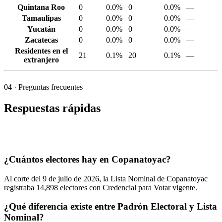
Quintana Roo
0
0.0%
0
0.0%
—
Tamaulipas
0
0.0%
0
0.0%
—
Yucatán
0
0.0%
0
0.0%
—
Zacatecas
0
0.0%
0
0.0%
—
Residentes en el
21
0.1%
20
0.1%
—
extranjero
04
· Preguntas frecuentes
Respuestas rápidas
¿Cuántos electores hay en Copanatoyac?
Al corte del
9
de julio de
2026,
la Lista Nominal de Copanatoyac
registraba
14,898
electores con Credencial para Votar vigente.
¿Qué diferencia existe entre Padrón Electoral y Lista
Nominal?