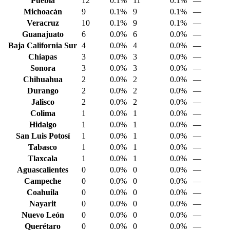
Puebla
12
0.1%
11
0.1%
—
Michoacán
9
0.1%
9
0.1%
—
Veracruz
10
0.1%
9
0.1%
—
Guanajuato
6
0.0%
6
0.0%
—
Baja California Sur
4
0.0%
4
0.0%
—
Chiapas
3
0.0%
3
0.0%
—
Sonora
3
0.0%
3
0.0%
—
Chihuahua
2
0.0%
2
0.0%
—
Durango
2
0.0%
2
0.0%
—
Jalisco
2
0.0%
2
0.0%
—
Colima
1
0.0%
1
0.0%
—
Hidalgo
1
0.0%
1
0.0%
—
San Luis Potosí
1
0.0%
1
0.0%
—
Tabasco
1
0.0%
1
0.0%
—
Tlaxcala
1
0.0%
1
0.0%
—
Aguascalientes
0
0.0%
0
0.0%
—
Campeche
0
0.0%
0
0.0%
—
Coahuila
0
0.0%
0
0.0%
—
Nayarit
0
0.0%
0
0.0%
—
Nuevo León
0
0.0%
0
0.0%
—
Querétaro
0
0.0%
0
0.0%
—