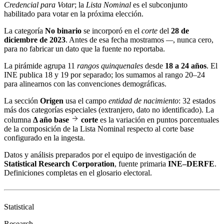
Credencial para Votar
; la
Lista Nominal
es el subconjunto
habilitado para votar en la próxima elección.
La categoría
No binario
se incorporó en el
corte
del
28 de
diciembre de 2023
. Antes de esa fecha mostramos
—
, nunca cero,
para no fabricar un dato que la fuente no reportaba.
La pirámide agrupa 11
rangos quinquenales
desde
18 a 24 años
. El
INE publica 18 y 19 por separado; los sumamos al rango 20–24
para alinearnos con las convenciones demográficas.
La sección
Origen
usa el campo
entidad de nacimiento
: 32 estados
más dos categorías especiales (extranjero, dato no identificado). La
columna
Δ año base
corte
es la variación en puntos porcentuales
de la composición de la Lista Nominal respecto al corte base
configurado en la ingesta.
Datos y análisis preparados por el equipo de investigación de
Statistical Research Corporation
, fuente primaria
INE–DERFE
.
Definiciones completas en el
glosario electoral
.
Statistical
Research