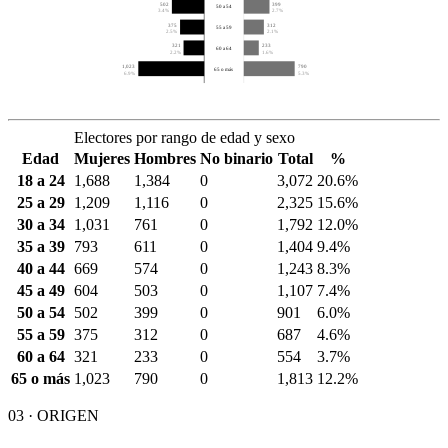
502
399
50 a 54
3.4%
2.7%
375
312
55 a 59
2.5%
2.1%
321
233
60 a 64
2.2%
1.6%
1,023
790
65 o más
6.9%
5.3%
Electores por rango de edad y sexo
Edad
Mujeres
Hombres
No binario
Total
%
18 a 24
1,688
1,384
0
3,072
20.6%
25 a 29
1,209
1,116
0
2,325
15.6%
30 a 34
1,031
761
0
1,792
12.0%
35 a 39
793
611
0
1,404
9.4%
40 a 44
669
574
0
1,243
8.3%
45 a 49
604
503
0
1,107
7.4%
50 a 54
502
399
0
901
6.0%
55 a 59
375
312
0
687
4.6%
60 a 64
321
233
0
554
3.7%
65 o más
1,023
790
0
1,813
12.2%
03 · ORIGEN