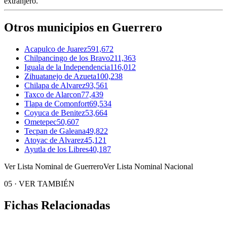
extranjero.
Otros municipios en Guerrero
Acapulco de Juarez
591,672
Chilpancingo de los Bravo
211,363
Iguala de la Independencia
116,012
Zihuatanejo de Azueta
100,238
Chilapa de Alvarez
93,561
Taxco de Alarcon
77,439
Tlapa de Comonfort
69,534
Coyuca de Benitez
53,664
Ometepec
50,607
Tecpan de Galeana
49,822
Atoyac de Alvarez
45,121
Ayutla de los Libres
40,187
Ver Lista Nominal de Guerrero
Ver Lista Nominal Nacional
05
·
VER TAMBIÉN
Fichas Relacionadas