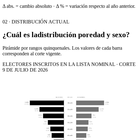
Δ abs. = cambio absoluto · Δ % = variación respecto al año anterior.
02 · DISTRIBUCIÓN ACTUAL
¿Cuál es la
distribución por
edad y sexo?
Pirámide por rangos quinquenales. Los valores de cada barra
corresponden al corte vigente.
ELECTORES INSCRITOS EN LA LISTA NOMINAL · CORTE
9 DE JULIO DE 2026
MUJERES
EDAD
HOMBRES
1,688
1,384
18 a 24
11.3%
9.3%
1,209
1,116
25 a 29
8.1%
7.5%
1,031
761
30 a 34
6.9%
5.1%
793
611
35 a 39
5.3%
4.1%
669
574
40 a 44
4.5%
3.9%
604
503
45 a 49
4.1%
3.4%