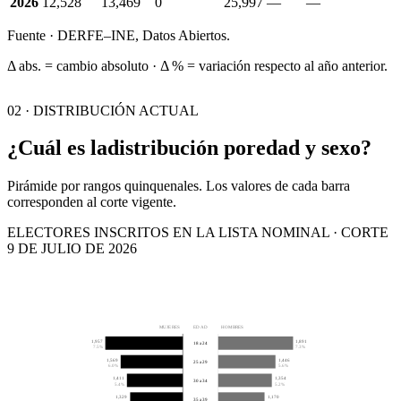
2026
12,528
13,469
0
25,997
—
—
Fuente · DERFE–INE, Datos Abiertos.
Δ abs. = cambio absoluto · Δ % = variación respecto al año anterior.
02 · DISTRIBUCIÓN ACTUAL
¿Cuál es la
distribución por
edad y sexo?
Pirámide por rangos quinquenales. Los valores de cada barra
corresponden al corte vigente.
ELECTORES INSCRITOS EN LA LISTA NOMINAL · CORTE
9 DE JULIO DE 2026
MUJERES
EDAD
HOMBRES
1,957
1,891
18 a 24
7.5%
7.3%
1,569
1,446
25 a 29
6.0%
5.6%
1,411
1,354
30 a 34
5.4%
5.2%
1,329
1,170
35 a 39