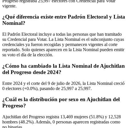
Progreso registraba
25,997
electores con Credencial para Votar
vigente.
¿Qué diferencia existe entre Padrón Electoral y Lista
Nominal?
El Padrón Electoral incluye a todas las personas que han tramitado
su Credencial para Votar. La Lista Nominal es el subconjunto cuyas
credenciales ya fueron recogidas y permanecen vigentes al corte
reportado. Solo quienes aparecen en la Lista Nominal pueden emitir
su voto el día de la elección.
¿Cómo ha cambiado la Lista Nominal de Ajuchitlan
del Progreso desde 2024?
Entre
2024
y el corte del
9
de julio de
2026,
la Lista Nominal creció
0
electores (
+0.0%
), pasando de
25,997
a
25,997.
¿Cuál es la distribución por sexo en Ajuchitlan del
Progreso?
Ajuchitlan del Progreso registra
13,469
mujeres (
51.8%
) y
12,528
hombres (
48.2%
). Además,
0
personas aparecen registradas como
no binarias.