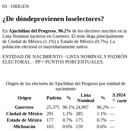
03 · ORIGEN
¿De dónde
provienen los
electores?
En
Ajuchitlan del Progreso
,
96.2%
de los electores inscritos en la
Lista Nominal nacieron en
Guerrero
. El resto llega principalmente
de
Ciudad de México
(1.1%)
y Estado de México
(0.7%)
. La
población electoral es mayoritariamente nativa.
ENTIDAD DE NACIMIENTO · LISTA NOMINAL Y PADRÓN
ELECTORAL. · PP = PUNTOS PORCENTUALES.
Origen de los electores de Ajuchitlan del Progreso por entidad de
nacimiento
Δ
2024
Lista
Origen
Padrón
%
%
Nominal
corte
Guerrero
25,375
96.1%
24,997
96.2%
—
Ciudad de México
291
1.1%
285
1.1%
—
Estado de México
177
0.7%
175
0.7%
—
Michoacán
163
0.6%
159
0.6%
—