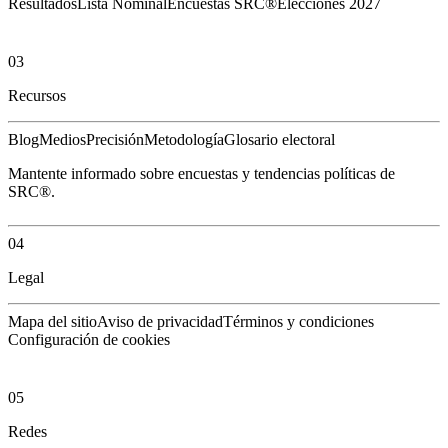
Resultados
Lista Nominal
Encuestas SRC®
Elecciones 2027
03
Recursos
Blog
Medios
Precisión
Metodología
Glosario electoral
Mantente informado sobre encuestas y tendencias políticas de
SRC®.
04
Legal
Mapa del sitio
Aviso de privacidad
Términos y condiciones
Configuración de cookies
05
Redes