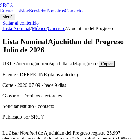
SRC®
Encuestas
Blog
Servicios
Nosotros
Contacto
Menú
Saltar al contenido
Lista Nominal
/
México
/
Guerrero
/
Ajuchitlan del Progreso
Lista Nominal
Ajuchitlan del Progreso
Julio de 2026
URL ·
/mexico/guerrero/ajuchitlan-del-progreso
·
Copiar
Fuente ·
DERFE–INE (datos abiertos)
Corte ·
2026-07-09
·
hace 9 días
Glosario ·
términos electorales
Solicitar estudio ·
contacto
Publicado por
SRC®
La
Lista Nominal
de
Ajuchitlan del Progreso
registra
25,997
electores al
corte
del
9 de julio de 2026
:
13,469
mujeres (
51.8%
) y