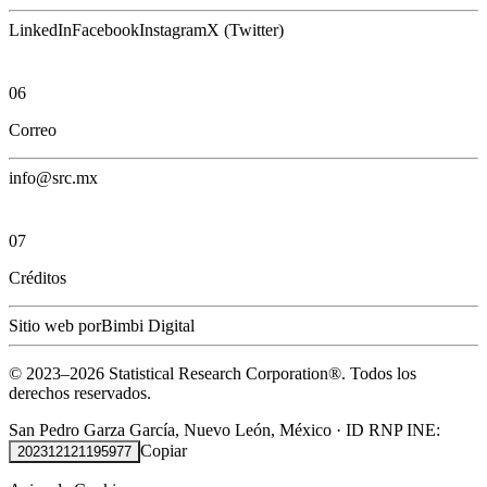
LinkedIn
Facebook
Instagram
X (Twitter)
06
Correo
info@src.mx
07
Créditos
Sitio web por
Bimbi Digital
© 2023–
2026
Statistical Research Corporation®.
Todos los
derechos reservados.
San Pedro Garza García, Nuevo León, México
·
ID RNP INE:
Copiar
202312121195977