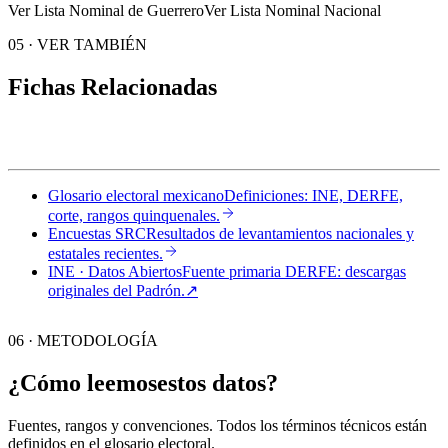
Ver Lista Nominal de Guerrero
Ver Lista Nominal Nacional
05
·
VER TAMBIÉN
Fichas Relacionadas
Glosario electoral mexicano
Definiciones: INE, DERFE,
corte, rangos quinquenales.
Encuestas SRC
Resultados de levantamientos nacionales y
estatales recientes.
INE · Datos Abiertos
Fuente primaria DERFE: descargas
originales del Padrón.
↗︎
06 · METODOLOGÍA
¿Cómo leemos
estos datos?
Fuentes, rangos y convenciones. Todos los términos técnicos están
definidos en el
glosario electoral
.