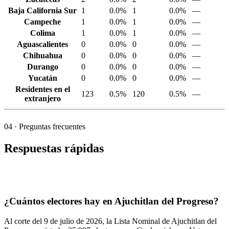
Baja California Sur
1
0.0%
1
0.0%
—
Campeche
1
0.0%
1
0.0%
—
Colima
1
0.0%
1
0.0%
—
Aguascalientes
0
0.0%
0
0.0%
—
Chihuahua
0
0.0%
0
0.0%
—
Durango
0
0.0%
0
0.0%
—
Yucatán
0
0.0%
0
0.0%
—
Residentes en el
123
0.5%
120
0.5%
—
extranjero
04
· Preguntas frecuentes
Respuestas rápidas
¿Cuántos electores hay en Ajuchitlan del Progreso?
Al corte del
9
de julio de
2026,
la Lista Nominal de Ajuchitlan del