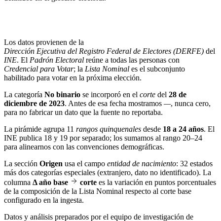
Los datos provienen de la
Dirección Ejecutiva del Registro Federal de Electores (DERFE)
del
INE
. El
Padrón Electoral
reúne a todas las personas con
Credencial para Votar
; la
Lista Nominal
es el subconjunto
habilitado para votar en la próxima elección.
La categoría
No binario
se incorporó en el
corte
del
28 de
diciembre de 2023
. Antes de esa fecha mostramos
—
, nunca cero,
para no fabricar un dato que la fuente no reportaba.
La pirámide agrupa 11
rangos quinquenales
desde
18 a 24 años
. El
INE publica 18 y 19 por separado; los sumamos al rango 20–24
para alinearnos con las convenciones demográficas.
La sección
Origen
usa el campo
entidad de nacimiento
: 32 estados
más dos categorías especiales (extranjero, dato no identificado). La
columna
Δ año base
corte
es la variación en puntos porcentuales
de la composición de la Lista Nominal respecto al corte base
configurado en la ingesta.
Datos y análisis preparados por el equipo de investigación de