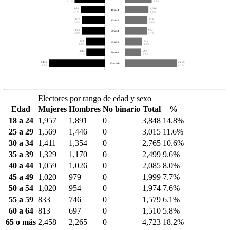
5.1%
4.5%
1,059
1,026
40 a 44
4.1%
3.9%
1,020
979
45 a 49
3.9%
3.8%
1,020
954
50 a 54
3.9%
3.7%
833
746
55 a 59
3.2%
2.9%
813
697
60 a 64
3.1%
2.7%
2,458
2,265
65 o más
9.5%
8.7%
Electores por rango de edad y sexo
Edad
Mujeres
Hombres
No binario
Total
%
18 a 24
1,957
1,891
0
3,848
14.8%
25 a 29
1,569
1,446
0
3,015
11.6%
30 a 34
1,411
1,354
0
2,765
10.6%
35 a 39
1,329
1,170
0
2,499
9.6%
40 a 44
1,059
1,026
0
2,085
8.0%
45 a 49
1,020
979
0
1,999
7.7%
50 a 54
1,020
954
0
1,974
7.6%
55 a 59
833
746
0
1,579
6.1%
60 a 64
813
697
0
1,510
5.8%
65 o más
2,458
2,265
0
4,723
18.2%