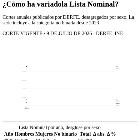
¿Cómo ha variado
la Lista Nominal?
Cortes anuales publicados por DERFE, desagregados por sexo. La
serie incluye a la categoría no binaria desde 2023.
CORTE VIGENTE · 9 DE JULIO DE 2026 · DERFE–INE
Total
25,997
24,111
20,879
17,646
14,414
Mujeres
13,469
Hombres
12,528
2026
Lista Nominal por año, desglose por sexo
Año
Hombres
Mujeres
No binario
Total
Δ abs.
Δ %