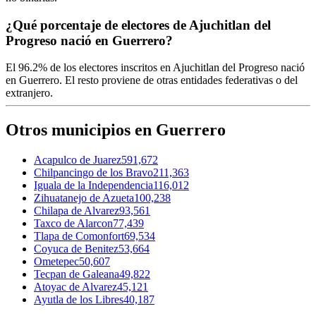
¿Qué porcentaje de electores de Ajuchitlan del
Progreso nació en Guerrero?
El
96.2%
de los electores inscritos en Ajuchitlan del Progreso nació
en
Guerrero
. El resto proviene de otras entidades federativas o del
extranjero.
Otros municipios en Guerrero
Acapulco de Juarez
591,672
Chilpancingo de los Bravo
211,363
Iguala de la Independencia
116,012
Zihuatanejo de Azueta
100,238
Chilapa de Alvarez
93,561
Taxco de Alarcon
77,439
Tlapa de Comonfort
69,534
Coyuca de Benitez
53,664
Ometepec
50,607
Tecpan de Galeana
49,822
Atoyac de Alvarez
45,121
Ayutla de los Libres
40,187