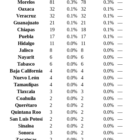
Morelos
81
0.3%
78
0.3%
—
Oaxaca
32
0.1%
32
0.1%
—
Veracruz
32
0.1%
32
0.1%
—
Guanajuato
21
0.1%
21
0.1%
—
Chiapas
19
0.1%
18
0.1%
—
Puebla
17
0.1%
17
0.1%
—
Hidalgo
11
0.0%
11
0.0%
—
Jalisco
8
0.0%
8
0.0%
—
Nayarit
6
0.0%
6
0.0%
—
Tabasco
6
0.0%
6
0.0%
—
Baja California
4
0.0%
4
0.0%
—
Nuevo León
4
0.0%
4
0.0%
—
Tamaulipas
4
0.0%
4
0.0%
—
Tlaxcala
3
0.0%
3
0.0%
—
Coahuila
2
0.0%
2
0.0%
—
Querétaro
2
0.0%
2
0.0%
—
Quintana Roo
3
0.0%
2
0.0%
—
San Luis Potosí
2
0.0%
2
0.0%
—
Sinaloa
2
0.0%
2
0.0%
—
Sonora
3
0.0%
2
0.0%
—
Zacatecas
2
0.0%
2
0.0%
—