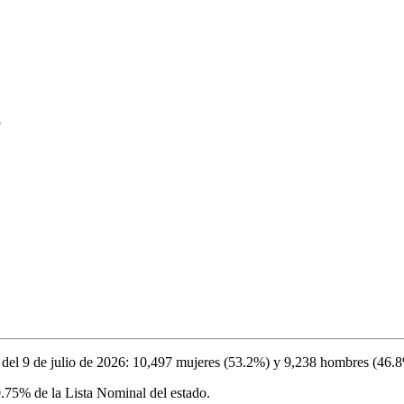
6
del
9 de julio de 2026
:
10,497
mujeres (
53.2%
) y
9,238
hombres (
46.
0.75%
de la Lista Nominal del estado.