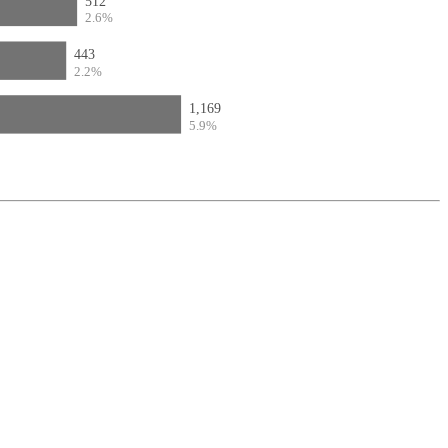
512
2.6%
443
2.2%
1,169
5.9%