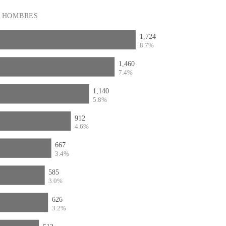
HOMBRES
1,724
8.7%
1,460
7.4%
1,140
5.8%
912
4.6%
667
3.4%
585
3.0%
626
3.2%