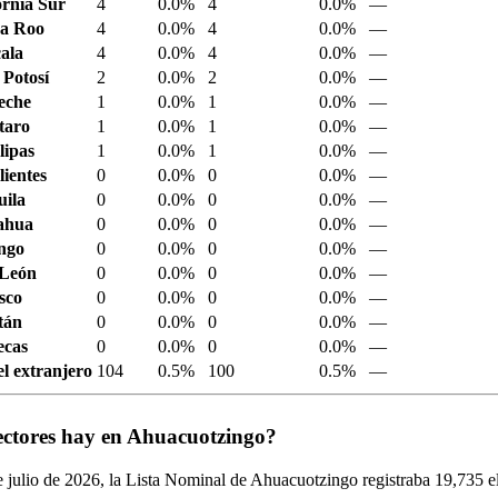
ornia Sur
4
0.0%
4
0.0%
—
a Roo
4
0.0%
4
0.0%
—
ala
4
0.0%
4
0.0%
—
 Potosí
2
0.0%
2
0.0%
—
eche
1
0.0%
1
0.0%
—
taro
1
0.0%
1
0.0%
—
ipas
1
0.0%
1
0.0%
—
ientes
0
0.0%
0
0.0%
—
ila
0
0.0%
0
0.0%
—
ahua
0
0.0%
0
0.0%
—
ngo
0
0.0%
0
0.0%
—
 León
0
0.0%
0
0.0%
—
sco
0
0.0%
0
0.0%
—
tán
0
0.0%
0
0.0%
—
ecas
0
0.0%
0
0.0%
—
el extranjero
104
0.5%
100
0.5%
—
ectores hay en Ahuacuotzingo?
 julio de
2026,
la Lista Nominal de Ahuacuotzingo registraba
19,735
el