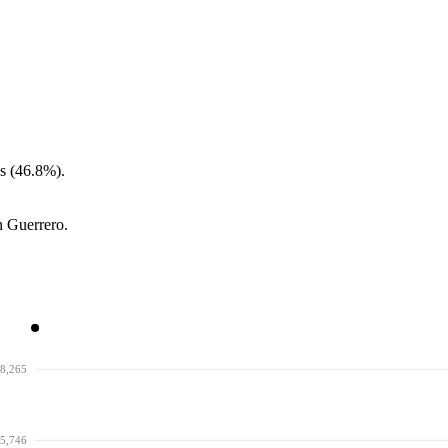
s (46.8%).
n Guerrero.
8,265
5,746