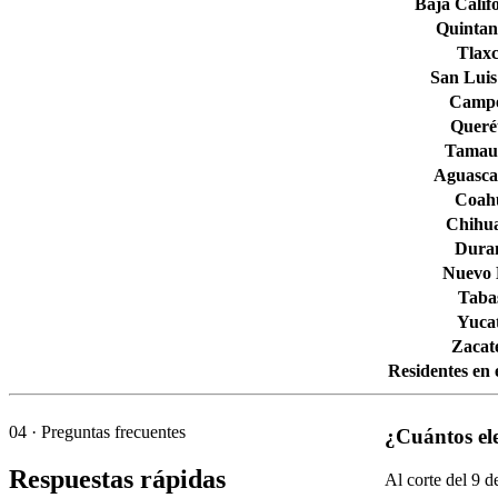
Baja Calif
Quintan
Tlaxc
San Luis
Camp
Queré
Tamaul
Aguascal
Coahu
Chihu
Dura
Nuevo
Taba
Yuca
Zacat
Residentes en 
04
· Preguntas frecuentes
¿Cuántos el
Respuestas rápidas
Al corte del
9
de