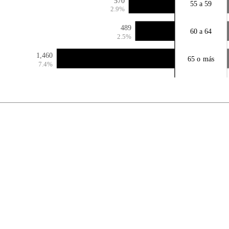
570
55 a 59
2.9%
489
60 a 64
2.5%
1,460
65 o más
7.4%