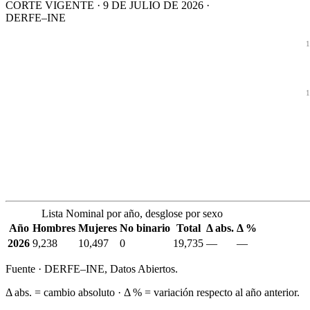
CORTE VIGENTE · 9 DE JULIO DE 2026 ·
DERFE–INE
1
1
Lista Nominal por año, desglose por sexo
Año
Hombres
Mujeres
No binario
Total
Δ abs.
Δ %
2026
9,238
10,497
0
19,735
—
—
Fuente · DERFE–INE, Datos Abiertos.
Δ abs. = cambio absoluto · Δ % = variación respecto al año anterior.