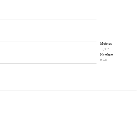
Mujeres
10,497
Hombres
9,238