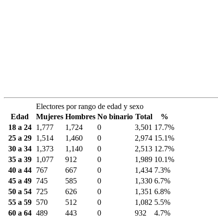
Electores por rango de edad y sexo
Edad
Mujeres
Hombres
No binario
Total
%
18 a 24
1,777
1,724
0
3,501
17.7%
25 a 29
1,514
1,460
0
2,974
15.1%
30 a 34
1,373
1,140
0
2,513
12.7%
35 a 39
1,077
912
0
1,989
10.1%
40 a 44
767
667
0
1,434
7.3%
45 a 49
745
585
0
1,330
6.7%
50 a 54
725
626
0
1,351
6.8%
55 a 59
570
512
0
1,082
5.5%
60 a 64
489
443
0
932
4.7%