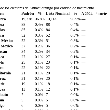
de los electores de Ahuacuotzingo por entidad de nacimiento
en
Padrón
%
Lista Nominal
%
Δ
2024
corte
ero
19,378
96.8%
19,114
96.9%
—
loa
88
0.4%
88
0.4%
—
los
85
0.4%
84
0.4%
—
ora
52
0.3%
52
0.3%
—
 México
52
0.3%
51
0.3%
—
 México
37
0.2%
36
0.2%
—
acán
34
0.2%
34
0.2%
—
aca
27
0.1%
27
0.1%
—
la
25
0.1%
23
0.1%
—
sco
22
0.1%
22
0.1%
—
ifornia
21
0.1%
20
0.1%
—
ruz
21
0.1%
20
0.1%
—
rit
19
0.1%
18
0.1%
—
pas
13
0.1%
12
0.1%
—
juato
7
0.0%
7
0.0%
—
ima
5
0.0%
5
0.0%
—
lgo
6
0.0%
5
0.0%
—