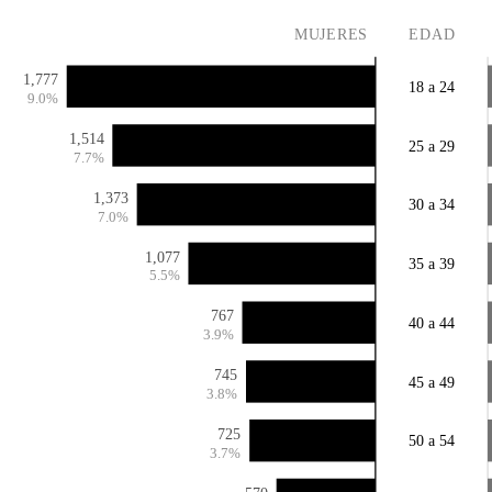
MUJERES
EDAD
1,777
18 a 24
9.0%
1,514
25 a 29
7.7%
1,373
30 a 34
7.0%
1,077
35 a 39
5.5%
767
40 a 44
3.9%
745
45 a 49
3.8%
725
50 a 54
3.7%