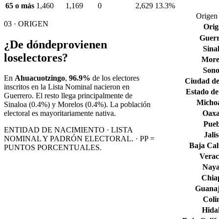
65 o más
1,460
1,169
0
2,629
13.3%
Origen 
03 · ORIGEN
Orig
Guerr
¿De dónde
provienen
Sina
los
electores?
More
Son
En
Ahuacuotzingo
,
96.9%
de los electores
Ciudad de
inscritos en la Lista Nominal nacieron en
Estado de
Guerrero
. El resto llega principalmente de
Micho
Sinaloa
(0.4%)
y Morelos
(0.4%)
. La población
Oax
electoral es mayoritariamente nativa.
Pueb
ENTIDAD DE NACIMIENTO · LISTA
Jali
NOMINAL Y PADRÓN ELECTORAL. · PP =
Baja Cal
PUNTOS PORCENTUALES.
Verac
Naya
Chia
Guana
Col
Hida