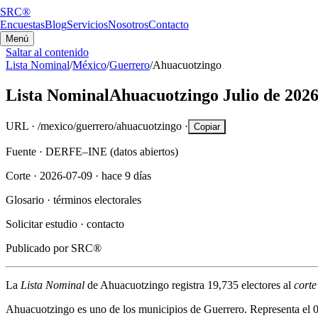
SRC®
Encuestas
Blog
Servicios
Nosotros
Contacto
Menú
Saltar al contenido
Lista Nominal
/
México
/
Guerrero
/
Ahuacuotzingo
Lista Nominal
Ahuacuotzingo
Julio de 202
URL ·
/mexico/guerrero/ahuacuotzingo
·
Copiar
Fuente ·
DERFE–INE (datos abiertos)
Corte ·
2026-07-09
·
hace 9 días
Glosario ·
términos electorales
Solicitar estudio ·
contacto
Publicado por
SRC®
La
Lista Nominal
de
Ahuacuotzingo
registra
19,735
electores al
corte
Ahuacuotzingo
es uno de los municipios de
Guerrero
. Representa el