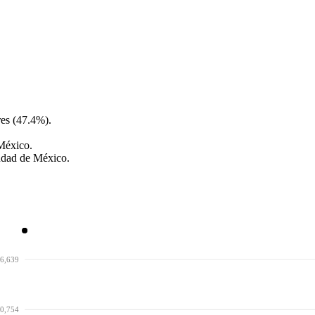
es (47.4%).
 México.
iudad de México.
6,639
0,754