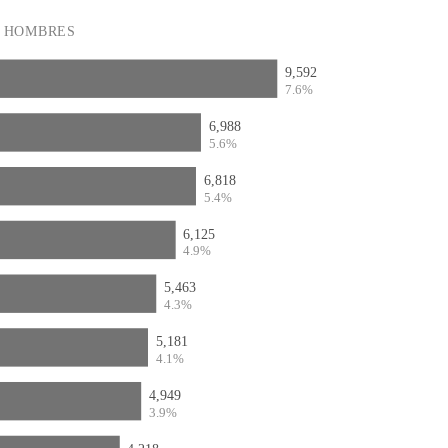
HOMBRES
9,592
7.6%
6,988
5.6%
6,818
5.4%
6,125
4.9%
5,463
4.3%
5,181
4.1%
4,949
3.9%