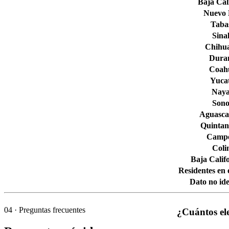
Baja Cal
Nuevo
Taba
Sina
Chihu
Dura
Coahu
Yuca
Naya
Son
Aguascal
Quintan
Camp
Col
Baja Calif
Residentes en 
Dato no ide
04
· Preguntas frecuentes
¿Cuántos el