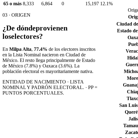
65 o más
8,333
6,864
0
15,197
12.1%
Orige
03 · ORIGEN
Orig
Ciudad de
¿De dónde
provienen
Estado de
los
electores?
Oax
Pueb
En
Milpa Alta
,
77.4%
de los electores inscritos
Verac
en la Lista Nominal nacieron en
Ciudad de
Hida
México
. El resto llega principalmente de
Estado
Guerr
de México
(7.8%)
y Oaxaca
(3.6%)
. La
Micho
población electoral es mayoritariamente nativa.
More
ENTIDAD DE NACIMIENTO · LISTA
Guana
NOMINAL Y PADRÓN ELECTORAL. · PP =
Chia
PUNTOS PORCENTUALES.
Tlaxc
San Luis
Queré
Jali
Tamaul
Zacat