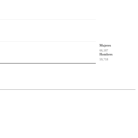
Mujeres
66,187
Hombres
59,718