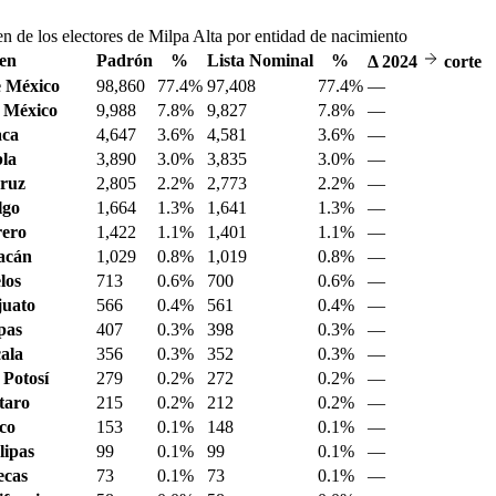
n de los electores de Milpa Alta por entidad de nacimiento
en
Padrón
%
Lista Nominal
%
Δ
2024
corte
 México
98,860
77.4%
97,408
77.4%
—
 México
9,988
7.8%
9,827
7.8%
—
aca
4,647
3.6%
4,581
3.6%
—
la
3,890
3.0%
3,835
3.0%
—
ruz
2,805
2.2%
2,773
2.2%
—
lgo
1,664
1.3%
1,641
1.3%
—
ero
1,422
1.1%
1,401
1.1%
—
acán
1,029
0.8%
1,019
0.8%
—
los
713
0.6%
700
0.6%
—
juato
566
0.4%
561
0.4%
—
pas
407
0.3%
398
0.3%
—
ala
356
0.3%
352
0.3%
—
 Potosí
279
0.2%
272
0.2%
—
taro
215
0.2%
212
0.2%
—
sco
153
0.1%
148
0.1%
—
ipas
99
0.1%
99
0.1%
—
ecas
73
0.1%
73
0.1%
—