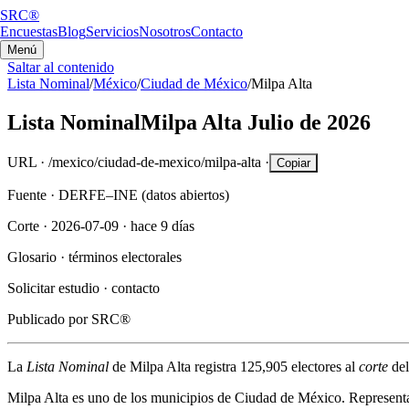
SRC®
Encuestas
Blog
Servicios
Nosotros
Contacto
Menú
Saltar al contenido
Lista Nominal
/
México
/
Ciudad de México
/
Milpa Alta
Lista Nominal
Milpa Alta
Julio de 2026
URL ·
/mexico/ciudad-de-mexico/milpa-alta
·
Copiar
Fuente ·
DERFE–INE (datos abiertos)
Corte ·
2026-07-09
·
hace 9 días
Glosario ·
términos electorales
Solicitar estudio ·
contacto
Publicado por
SRC®
La
Lista Nominal
de
Milpa Alta
registra
125,905
electores al
corte
de
Milpa Alta
es uno de los municipios de
Ciudad de México
. Represent