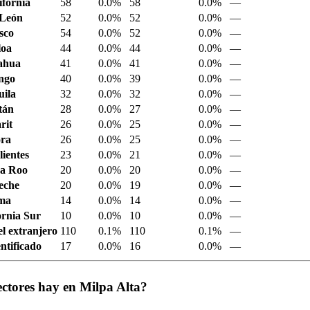
ifornia
58
0.0%
58
0.0%
—
 León
52
0.0%
52
0.0%
—
sco
54
0.0%
52
0.0%
—
loa
44
0.0%
44
0.0%
—
ahua
41
0.0%
41
0.0%
—
ngo
40
0.0%
39
0.0%
—
ila
32
0.0%
32
0.0%
—
tán
28
0.0%
27
0.0%
—
rit
26
0.0%
25
0.0%
—
ora
26
0.0%
25
0.0%
—
ientes
23
0.0%
21
0.0%
—
a Roo
20
0.0%
20
0.0%
—
eche
20
0.0%
19
0.0%
—
ima
14
0.0%
14
0.0%
—
ornia Sur
10
0.0%
10
0.0%
—
el extranjero
110
0.1%
110
0.1%
—
ntificado
17
0.0%
16
0.0%
—
ectores hay en Milpa Alta?