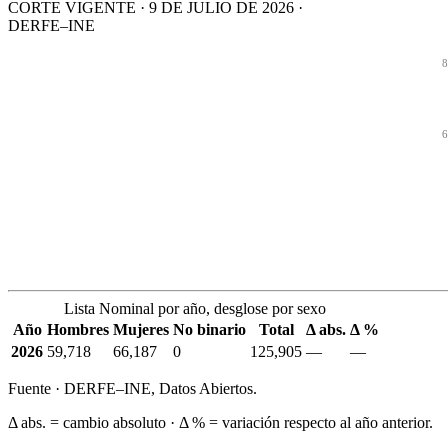
CORTE VIGENTE · 9 DE JULIO DE 2026 ·
DERFE–INE
8
6
Lista Nominal por año, desglose por sexo
Año
Hombres
Mujeres
No binario
Total
Δ abs.
Δ %
2026
59,718
66,187
0
125,905
—
—
Fuente · DERFE–INE, Datos Abiertos.
Δ abs. = cambio absoluto · Δ % = variación respecto al año anterior.