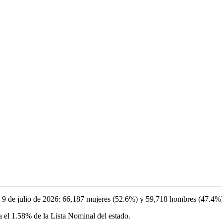
l
9 de julio de 2026
:
66,187
mujeres (
52.6%
) y
59,718
hombres (
47.4%
a el
1.58%
de la Lista Nominal del estado.