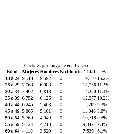
Electores por rango de edad y sexo
Edad
Mujeres
Hombres
No binario
Total
%
18 a 24
9,518
9,592
0
19,110
15.2%
25 a 29
7,068
6,988
0
14,056
11.2%
30 a 34
7,402
6,818
0
14,220
11.3%
35 a 39
6,752
6,125
0
12,877
10.2%
40 a 44
6,246
5,463
0
11,709
9.3%
45 a 49
5,865
5,181
0
11,046
8.8%
50 a 54
5,769
4,949
0
10,718
8.5%
55 a 59
5,124
4,218
0
9,342
7.4%
60 a 64
4,110
3,520
0
7,630
6.1%