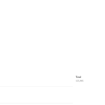
Total
125,905