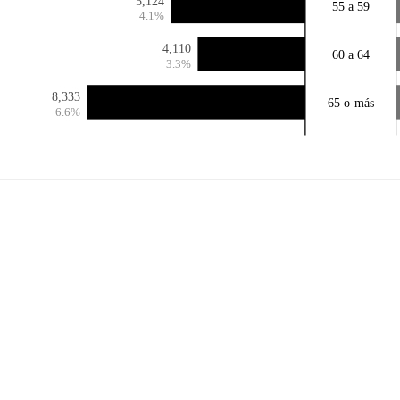
5,124
55 a 59
4.1%
4,110
60 a 64
3.3%
8,333
65 o más
6.6%