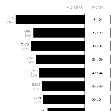
MUJERES
EDAD
9,518
18 a 24
7.6%
7,068
25 a 29
5.6%
7,402
30 a 34
5.9%
6,752
35 a 39
5.4%
6,246
40 a 44
5.0%
5,865
45 a 49
4.7%
5,769
50 a 54
4.6%