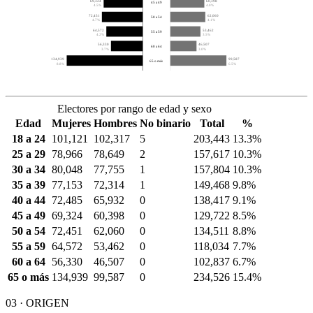
69,324
60,398
45 a 49
4.5%
4.0%
72,451
62,060
50 a 54
4.7%
4.1%
64,572
53,462
55 a 59
4.2%
3.5%
56,330
46,507
60 a 64
3.7%
3.0%
134,939
99,587
65 o más
8.8%
6.5%
Electores por rango de edad y sexo
Edad
Mujeres
Hombres
No binario
Total
%
18 a 24
101,121
102,317
5
203,443
13.3%
25 a 29
78,966
78,649
2
157,617
10.3%
30 a 34
80,048
77,755
1
157,804
10.3%
35 a 39
77,153
72,314
1
149,468
9.8%
40 a 44
72,485
65,932
0
138,417
9.1%
45 a 49
69,324
60,398
0
129,722
8.5%
50 a 54
72,451
62,060
0
134,511
8.8%
55 a 59
64,572
53,462
0
118,034
7.7%
60 a 64
56,330
46,507
0
102,837
6.7%
65 o más
134,939
99,587
0
234,526
15.4%
03 · ORIGEN