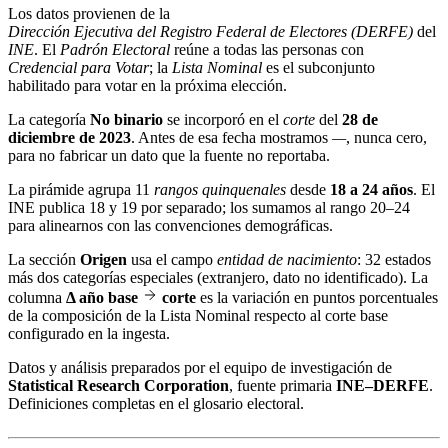
Los datos provienen de la
Dirección Ejecutiva del Registro Federal de Electores (DERFE)
del
INE
. El
Padrón Electoral
reúne a todas las personas con
Credencial para Votar
; la
Lista Nominal
es el subconjunto
habilitado para votar en la próxima elección.
La categoría
No binario
se incorporó en el
corte
del
28 de
diciembre de 2023
. Antes de esa fecha mostramos
—
, nunca cero,
para no fabricar un dato que la fuente no reportaba.
La pirámide agrupa 11
rangos quinquenales
desde
18 a 24 años
. El
INE publica 18 y 19 por separado; los sumamos al rango 20–24
para alinearnos con las convenciones demográficas.
La sección
Origen
usa el campo
entidad de nacimiento
: 32 estados
más dos categorías especiales (extranjero, dato no identificado). La
columna
Δ año base
corte
es la variación en puntos porcentuales
de la composición de la Lista Nominal respecto al corte base
configurado en la ingesta.
Datos y análisis preparados por el equipo de investigación de
Statistical Research Corporation
, fuente primaria
INE–DERFE
.
Definiciones completas en el
glosario electoral
.