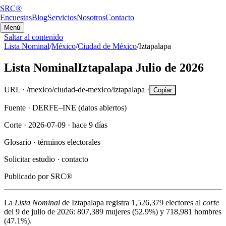
SRC®
Encuestas
Blog
Servicios
Nosotros
Contacto
Menú
Saltar al contenido
Lista Nominal
/
México
/
Ciudad de México
/
Iztapalapa
Lista Nominal
Iztapalapa
Julio de 2026
URL ·
/mexico/ciudad-de-mexico/iztapalapa
·
Copiar
Fuente ·
DERFE–INE (datos abiertos)
Corte ·
2026-07-09
·
hace 9 días
Glosario ·
términos electorales
Solicitar estudio ·
contacto
Publicado por
SRC®
La
Lista Nominal
de
Iztapalapa
registra
1,526,379
electores al
corte
del
9 de julio de 2026
:
807,389
mujeres (
52.9%
) y
718,981
hombres
(
47.1%
).