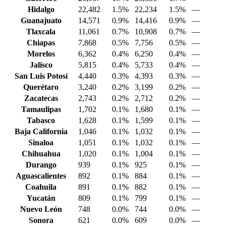
Hidalgo
22,482
1.5%
22,234
1.5%
—
Guanajuato
14,571
0.9%
14,416
0.9%
—
Tlaxcala
11,061
0.7%
10,908
0.7%
—
Chiapas
7,868
0.5%
7,756
0.5%
—
Morelos
6,362
0.4%
6,250
0.4%
—
Jalisco
5,815
0.4%
5,733
0.4%
—
San Luis Potosí
4,440
0.3%
4,393
0.3%
—
Querétaro
3,240
0.2%
3,199
0.2%
—
Zacatecas
2,743
0.2%
2,712
0.2%
—
Tamaulipas
1,702
0.1%
1,680
0.1%
—
Tabasco
1,628
0.1%
1,599
0.1%
—
Baja California
1,046
0.1%
1,032
0.1%
—
Sinaloa
1,051
0.1%
1,032
0.1%
—
Chihuahua
1,020
0.1%
1,004
0.1%
—
Durango
939
0.1%
925
0.1%
—
Aguascalientes
892
0.1%
884
0.1%
—
Coahuila
891
0.1%
882
0.1%
—
Yucatán
809
0.1%
799
0.1%
—
Nuevo León
748
0.0%
744
0.0%
—
Sonora
621
0.0%
609
0.0%
—