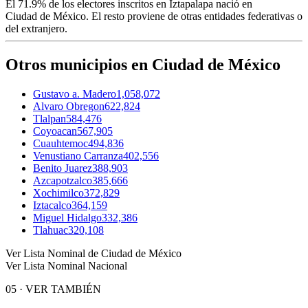
El
71.9%
de los electores inscritos en Iztapalapa nació en
Ciudad de México
. El resto proviene de otras entidades federativas o
del extranjero.
Otros municipios en Ciudad de México
Gustavo a. Madero
1,058,072
Alvaro Obregon
622,824
Tlalpan
584,476
Coyoacan
567,905
Cuauhtemoc
494,836
Venustiano Carranza
402,556
Benito Juarez
388,903
Azcapotzalco
385,666
Xochimilco
372,829
Iztacalco
364,159
Miguel Hidalgo
332,386
Tlahuac
320,108
Ver Lista Nominal de Ciudad de México
Ver Lista Nominal Nacional
05
·
VER TAMBIÉN