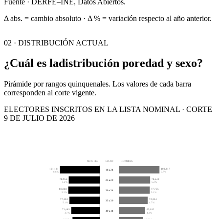
Fuente · DERFE–INE, Datos Abiertos.
Δ abs. = cambio absoluto · Δ % = variación respecto al año anterior.
02 · DISTRIBUCIÓN ACTUAL
¿Cuál es la
distribución por
edad y sexo?
Pirámide por rangos quinquenales. Los valores de cada barra
corresponden al corte vigente.
ELECTORES INSCRITOS EN LA LISTA NOMINAL · CORTE
9 DE JULIO DE 2026
MUJERES
EDAD
HOMBRES
101,121
102,317
18 a 24
6.6%
6.7%
78,966
78,649
25 a 29
5.2%
5.2%
80,048
77,755
30 a 34
5.2%
5.1%
77,153
72,314
35 a 39
5.1%
4.7%
72,485
65,932
40 a 44
4.7%
4.3%