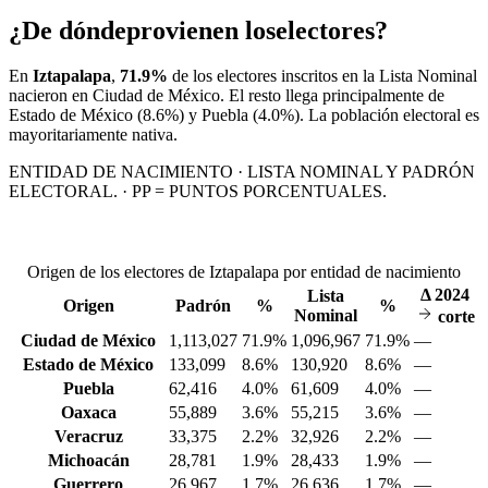
¿De dónde
provienen los
electores?
En
Iztapalapa
,
71.9%
de los electores inscritos en la Lista Nominal
nacieron en
Ciudad de México
. El resto llega principalmente de
Estado de México
(8.6%)
y Puebla
(4.0%)
. La población electoral es
mayoritariamente nativa.
ENTIDAD DE NACIMIENTO · LISTA NOMINAL Y PADRÓN
ELECTORAL. · PP = PUNTOS PORCENTUALES.
Origen de los electores de Iztapalapa por entidad de nacimiento
Δ
2024
Lista
Origen
Padrón
%
%
Nominal
corte
Ciudad de México
1,113,027
71.9%
1,096,967
71.9%
—
Estado de México
133,099
8.6%
130,920
8.6%
—
Puebla
62,416
4.0%
61,609
4.0%
—
Oaxaca
55,889
3.6%
55,215
3.6%
—
Veracruz
33,375
2.2%
32,926
2.2%
—
Michoacán
28,781
1.9%
28,433
1.9%
—
Guerrero
26,967
1.7%
26,636
1.7%
—