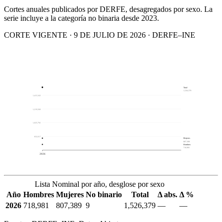
Cortes anuales publicados por DERFE, desagregados por sexo. La
serie incluye a la categoría no binaria desde 2023.
CORTE VIGENTE · 9 DE JULIO DE 2026 · DERFE–INE
Total
1,526,379
1,413,343
1,219,568
1,025,792
832,017
Mujeres
807,389
Hombres
718,981
2026
Lista Nominal por año, desglose por sexo
Año
Hombres
Mujeres
No binario
Total
Δ abs.
Δ %
2026
718,981
807,389
9
1,526,379
—
—