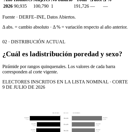
2026
90,935
100,790
1
191,726
—
—
Fuente · DERFE–INE, Datos Abiertos.
Δ abs. = cambio absoluto · Δ % = variación respecto al año anterior.
02 · DISTRIBUCIÓN ACTUAL
¿Cuál es la
distribución por
edad y sexo?
Pirámide por rangos quinquenales. Los valores de cada barra
corresponden al corte vigente.
ELECTORES INSCRITOS EN LA LISTA NOMINAL · CORTE
9 DE JULIO DE 2026
MUJERES
EDAD
HOMBRES
13,416
13,321
18 a 24
7.0%
6.9%
10,290
10,129
25 a 29
5.4%
5.3%
10,569
10,187
30 a 34
5.5%
5.3%