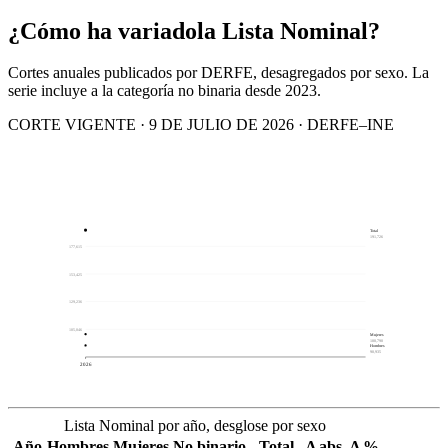
¿Cómo ha variado
la Lista Nominal?
Cortes anuales publicados por DERFE, desagregados por sexo. La
serie incluye a la categoría no binaria desde 2023.
CORTE VIGENTE · 9 DE JULIO DE 2026 · DERFE–INE
Total
191,726
177,615
153,425
129,236
105,046
Mujeres
100,790
Hombres
90,935
2026
Lista Nominal por año, desglose por sexo
Año
Hombres
Mujeres
No binario
Total
Δ abs.
Δ %