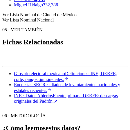
Miguel Hidalgo
332,386
Ver Lista Nominal de Ciudad de México
Ver Lista Nominal Nacional
05
·
VER TAMBIÉN
Fichas Relacionadas
Glosario electoral mexicano
Definiciones: INE, DERFE,
corte, rangos quinquenales.
Encuestas SRC
Resultados de levantamientos nacionales y
estatales recientes.
INE · Datos Abiertos
Fuente primaria DERFE: descargas
originales del Padrón.
↗︎
06 · METODOLOGÍA
¿Cómo leemos
estos datos?