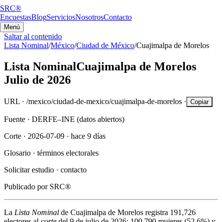
SRC®
Encuestas
Blog
Servicios
Nosotros
Contacto
Menú
Saltar al contenido
Lista Nominal
/
México
/
Ciudad de México
/
Cuajimalpa de Morelos
Lista Nominal
Cuajimalpa de Morelos
Julio de 2026
URL ·
/mexico/ciudad-de-mexico/cuajimalpa-de-morelos
·
Copiar
Fuente ·
DERFE–INE (datos abiertos)
Corte ·
2026-07-09
·
hace 9 días
Glosario ·
términos electorales
Solicitar estudio ·
contacto
Publicado por
SRC®
La
Lista Nominal
de
Cuajimalpa de Morelos
registra
191,726
electores al
corte
del
9 de julio de 2026
:
100,790
mujeres (
52.6%
) y