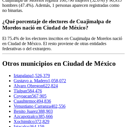
Cuajimalpa de Morelos registra
100,790
mujeres (
52.6%
) y
90,935
hombres (
47.4%
). Además,
1
personas aparecen registradas como
no binarias.
¿Qué porcentaje de electores de Cuajimalpa de
Morelos nació en Ciudad de México?
El
75.4%
de los electores inscritos en Cuajimalpa de Morelos nació
en
Ciudad de México
. El resto proviene de otras entidades
federativas o del extranjero.
Otros municipios en Ciudad de México
Iztapalapa
1,526,379
Gustavo a. Madero
1,058,072
Alvaro Obregon
622,824
Tlalpan
584,476
Coyoacan
567,905
Cuauhtemoc
494,836
Venustiano Carranza
402,556
Benito Juarez
388,903
Azcapotzalco
385,666
Xochimilco
372,829
Iztacalco
364,159