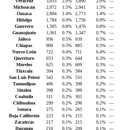
Veracruz
3,933
2.0%
3,890
2.0%
—
Michoacán
2,972
1.5%
2,941
1.5%
—
Oaxaca
2,804
1.4%
2,773
1.4%
—
Hidalgo
1,784
0.9%
1,756
0.9%
—
Guerrero
1,505
0.8%
1,476
0.8%
—
Guanajuato
1,361
0.7%
1,347
0.7%
—
Jalisco
956
0.5%
939
0.5%
—
Chiapas
900
0.5%
885
0.5%
—
Nuevo León
722
0.4%
711
0.4%
—
Querétaro
653
0.3%
644
0.3%
—
Morelos
625
0.3%
609
0.3%
—
Tlaxcala
594
0.3%
584
0.3%
—
San Luis Potosí
542
0.3%
531
0.3%
—
Tamaulipas
406
0.2%
398
0.2%
—
Sinaloa
398
0.2%
389
0.2%
—
Coahuila
311
0.2%
301
0.2%
—
Chihuahua
299
0.2%
296
0.2%
—
Sonora
275
0.1%
265
0.1%
—
Baja California
223
0.1%
215
0.1%
—
Zacatecas
217
0.1%
215
0.1%
—
Durango
210
0.1%
209
0.1%
—