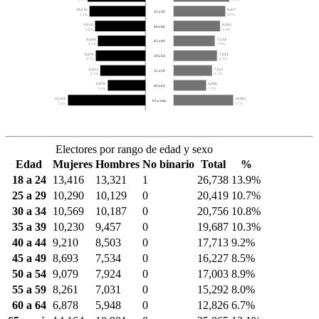
10,230
9,457
35 a 39
5.3%
4.9%
9,210
8,503
40 a 44
4.8%
4.4%
8,693
7,534
45 a 49
4.5%
3.9%
9,079
7,924
50 a 54
4.7%
4.1%
8,261
7,031
55 a 59
4.3%
3.7%
6,878
5,948
60 a 64
3.6%
3.1%
14,164
10,901
65 o más
7.4%
5.7%
Electores por rango de edad y sexo
Edad
Mujeres
Hombres
No binario
Total
%
18 a 24
13,416
13,321
1
26,738
13.9%
25 a 29
10,290
10,129
0
20,419
10.7%
30 a 34
10,569
10,187
0
20,756
10.8%
35 a 39
10,230
9,457
0
19,687
10.3%
40 a 44
9,210
8,503
0
17,713
9.2%
45 a 49
8,693
7,534
0
16,227
8.5%
50 a 54
9,079
7,924
0
17,003
8.9%
55 a 59
8,261
7,031
0
15,292
8.0%
60 a 64
6,878
5,948
0
12,826
6.7%