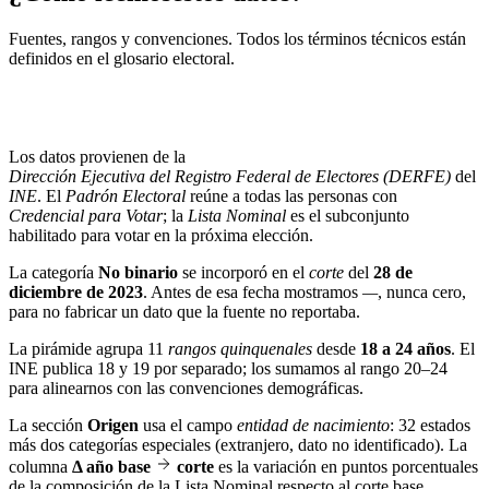
Fuentes, rangos y convenciones. Todos los términos técnicos están
definidos en el
glosario electoral
.
Los datos provienen de la
Dirección Ejecutiva del Registro Federal de Electores (DERFE)
del
INE
. El
Padrón Electoral
reúne a todas las personas con
Credencial para Votar
; la
Lista Nominal
es el subconjunto
habilitado para votar en la próxima elección.
La categoría
No binario
se incorporó en el
corte
del
28 de
diciembre de 2023
. Antes de esa fecha mostramos
—
, nunca cero,
para no fabricar un dato que la fuente no reportaba.
La pirámide agrupa 11
rangos quinquenales
desde
18 a 24 años
. El
INE publica 18 y 19 por separado; los sumamos al rango 20–24
para alinearnos con las convenciones demográficas.
La sección
Origen
usa el campo
entidad de nacimiento
: 32 estados
más dos categorías especiales (extranjero, dato no identificado). La
columna
Δ año base
corte
es la variación en puntos porcentuales
de la composición de la Lista Nominal respecto al corte base