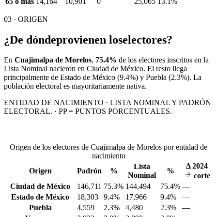
65 o más
14,164
10,901
0
25,065
13.1%
03 · ORIGEN
¿De dónde
provienen los
electores?
En
Cuajimalpa de Morelos
,
75.4%
de los electores inscritos en la
Lista Nominal nacieron en
Ciudad de México
. El resto llega
principalmente de
Estado de México
(9.4%)
y Puebla
(2.3%)
. La
población electoral es mayoritariamente nativa.
ENTIDAD DE NACIMIENTO · LISTA NOMINAL Y PADRÓN
ELECTORAL. · PP = PUNTOS PORCENTUALES.
Origen de los electores de Cuajimalpa de Morelos por entidad de
nacimiento
Δ
2024
Lista
Origen
Padrón
%
%
Nominal
corte
Ciudad de México
146,711
75.3%
144,494
75.4%
—
Estado de México
18,303
9.4%
17,966
9.4%
—
Puebla
4,559
2.3%
4,480
2.3%
—