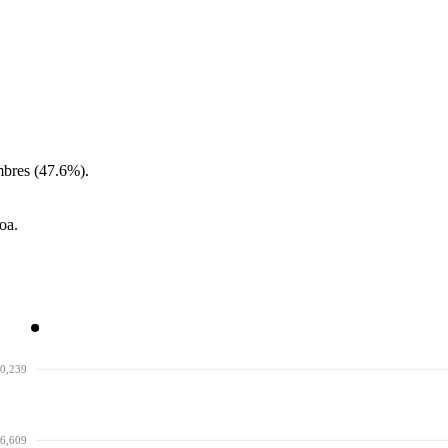
mbres (47.6%).
oa.
0,239
6,609