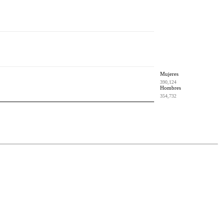
Mujeres
390,124
Hombres
354,732