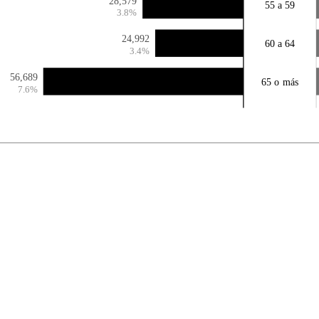
28,579
55 a 59
3.8%
24,992
60 a 64
3.4%
56,689
65 o más
7.6%