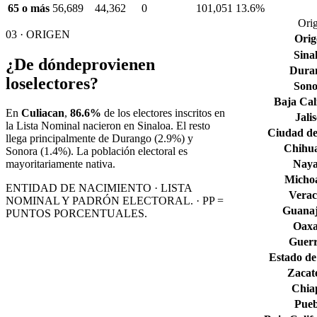
65 o más
56,689
44,362
0
101,051
13.6%
Orig
03 · ORIGEN
Orig
Sina
¿De dónde
provienen
Dura
los
electores?
Son
Baja Cal
En
Culiacan
,
86.6%
de los electores inscritos en
Jali
la Lista Nominal nacieron en
Sinaloa
. El resto
Ciudad de
llega principalmente de
Durango
(2.9%)
y
Chihu
Sonora
(1.4%)
. La población electoral es
Naya
mayoritariamente nativa.
Micho
ENTIDAD DE NACIMIENTO · LISTA
Verac
NOMINAL Y PADRÓN ELECTORAL. · PP =
Guana
PUNTOS PORCENTUALES.
Oax
Guerr
Estado de
Zacat
Chia
Pueb