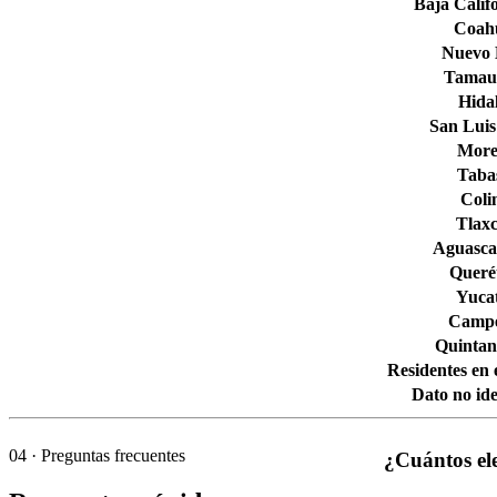
Baja Calif
Coahu
Nuevo
Tamaul
Hida
San Luis
More
Taba
Col
Tlaxc
Aguascal
Queré
Yuca
Camp
Quintan
Residentes en 
Dato no ide
04
· Preguntas frecuentes
¿Cuántos el