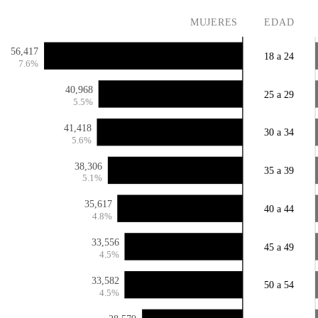
MUJERES
EDAD
56,417
18 a 24
7.6%
40,968
25 a 29
5.5%
41,418
30 a 34
5.6%
38,306
35 a 39
5.1%
35,617
40 a 44
4.8%
33,556
45 a 49
4.5%
33,582
50 a 54
4.5%