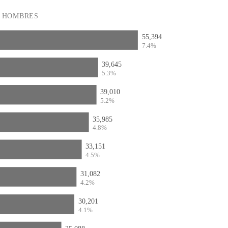
HOMBRES
55,394
7.4%
39,645
5.3%
39,010
5.2%
35,985
4.8%
33,151
4.5%
31,082
4.2%
30,201
4.1%