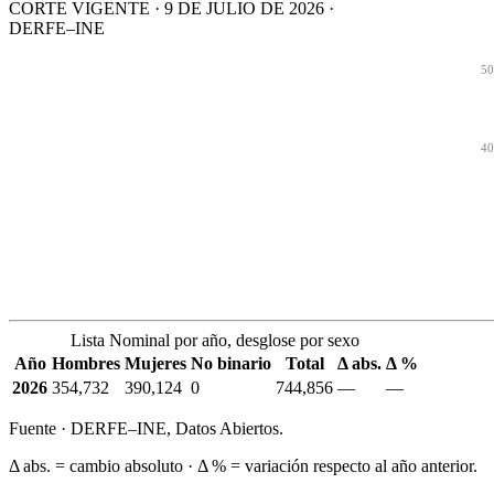
CORTE VIGENTE · 9 DE JULIO DE 2026 ·
DERFE–INE
50
40
Lista Nominal por año, desglose por sexo
Año
Hombres
Mujeres
No binario
Total
Δ abs.
Δ %
2026
354,732
390,124
0
744,856
—
—
Fuente · DERFE–INE, Datos Abiertos.
Δ abs. = cambio absoluto · Δ % = variación respecto al año anterior.