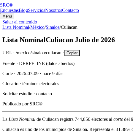
SRC®
Encuestas
Blog
Servicios
Nosotros
Contacto
Menú
Saltar al contenido
Lista Nominal
/
México
/
Sinaloa
/
Culiacan
Lista Nominal
Culiacan
Julio de 2026
URL ·
/mexico/sinaloa/culiacan
·
Copiar
Fuente ·
DERFE–INE (datos abiertos)
Corte ·
2026-07-09
·
hace 9 días
Glosario ·
términos electorales
Solicitar estudio ·
contacto
Publicado por
SRC®
La
Lista Nominal
de
Culiacan
registra
744,856
electores al
corte
del
9
Culiacan
es uno de los municipios de
Sinaloa
. Representa el
31.38%
d