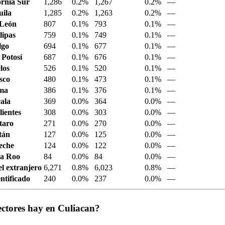
ornia Sur
1,286
0.2%
1,267
0.2%
—
ila
1,285
0.2%
1,263
0.2%
—
 León
807
0.1%
793
0.1%
—
ipas
759
0.1%
749
0.1%
—
lgo
694
0.1%
677
0.1%
—
 Potosí
687
0.1%
676
0.1%
—
los
526
0.1%
520
0.1%
—
sco
480
0.1%
473
0.1%
—
ima
386
0.1%
376
0.1%
—
ala
369
0.0%
364
0.0%
—
ientes
308
0.0%
303
0.0%
—
taro
271
0.0%
270
0.0%
—
tán
127
0.0%
125
0.0%
—
eche
124
0.0%
122
0.0%
—
a Roo
84
0.0%
84
0.0%
—
el extranjero
6,271
0.8%
6,023
0.8%
—
ntificado
240
0.0%
237
0.0%
—
ectores hay en Culiacan?