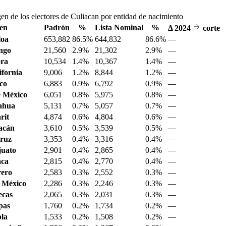
en de los electores de Culiacan por entidad de nacimiento
en
Padrón
%
Lista Nominal
%
Δ
2024
corte
loa
653,882
86.5%
644,832
86.6%
—
ngo
21,560
2.9%
21,302
2.9%
—
ora
10,534
1.4%
10,367
1.4%
—
ifornia
9,006
1.2%
8,844
1.2%
—
sco
6,883
0.9%
6,792
0.9%
—
 México
6,051
0.8%
5,975
0.8%
—
ahua
5,131
0.7%
5,057
0.7%
—
rit
4,874
0.6%
4,804
0.6%
—
acán
3,610
0.5%
3,539
0.5%
—
ruz
3,353
0.4%
3,316
0.4%
—
juato
2,901
0.4%
2,865
0.4%
—
aca
2,815
0.4%
2,770
0.4%
—
ero
2,583
0.3%
2,552
0.3%
—
 México
2,286
0.3%
2,246
0.3%
—
ecas
2,065
0.3%
2,031
0.3%
—
pas
1,760
0.2%
1,734
0.2%
—
la
1,533
0.2%
1,508
0.2%
—