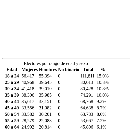
Electores por rango de edad y sexo
Edad
Mujeres
Hombres
No binario
Total
%
18 a 24
56,417
55,394
0
111,811
15.0%
25 a 29
40,968
39,645
0
80,613
10.8%
30 a 34
41,418
39,010
0
80,428
10.8%
35 a 39
38,306
35,985
0
74,291
10.0%
40 a 44
35,617
33,151
0
68,768
9.2%
45 a 49
33,556
31,082
0
64,638
8.7%
50 a 54
33,582
30,201
0
63,783
8.6%
55 a 59
28,579
25,088
0
53,667
7.2%
60 a 64
24,992
20,814
0
45,806
6.1%