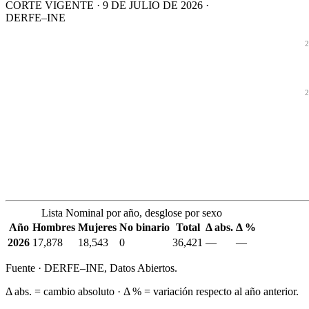
CORTE VIGENTE · 9 DE JULIO DE 2026 ·
DERFE–INE
2
2
Lista Nominal por año, desglose por sexo
Año
Hombres
Mujeres
No binario
Total
Δ abs.
Δ %
2026
17,878
18,543
0
36,421
—
—
Fuente · DERFE–INE, Datos Abiertos.
Δ abs. = cambio absoluto · Δ % = variación respecto al año anterior.