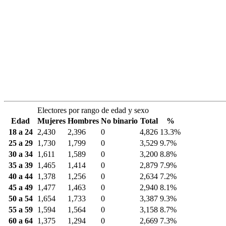
Electores por rango de edad y sexo
Edad
Mujeres
Hombres
No binario
Total
%
18 a 24
2,430
2,396
0
4,826
13.3%
25 a 29
1,730
1,799
0
3,529
9.7%
30 a 34
1,611
1,589
0
3,200
8.8%
35 a 39
1,465
1,414
0
2,879
7.9%
40 a 44
1,378
1,256
0
2,634
7.2%
45 a 49
1,477
1,463
0
2,940
8.1%
50 a 54
1,654
1,733
0
3,387
9.3%
55 a 59
1,594
1,564
0
3,158
8.7%
60 a 64
1,375
1,294
0
2,669
7.3%