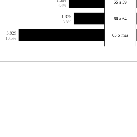
1,594
55 a 59
4.4%
1,375
60 a 64
3.8%
3,829
65 o más
10.5%