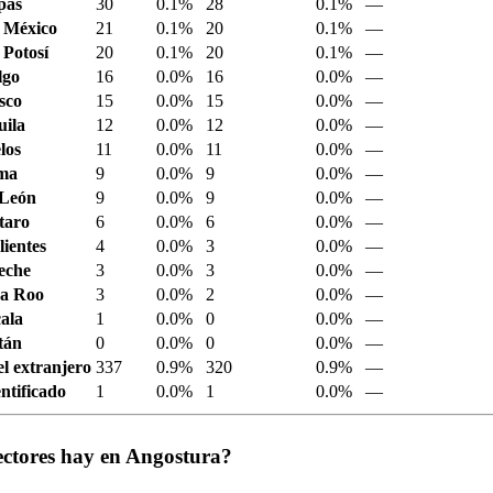
pas
30
0.1%
28
0.1%
—
 México
21
0.1%
20
0.1%
—
 Potosí
20
0.1%
20
0.1%
—
lgo
16
0.0%
16
0.0%
—
sco
15
0.0%
15
0.0%
—
ila
12
0.0%
12
0.0%
—
los
11
0.0%
11
0.0%
—
ima
9
0.0%
9
0.0%
—
 León
9
0.0%
9
0.0%
—
taro
6
0.0%
6
0.0%
—
ientes
4
0.0%
3
0.0%
—
eche
3
0.0%
3
0.0%
—
a Roo
3
0.0%
2
0.0%
—
ala
1
0.0%
0
0.0%
—
tán
0
0.0%
0
0.0%
—
el extranjero
337
0.9%
320
0.9%
—
ntificado
1
0.0%
1
0.0%
—
ectores hay en Angostura?