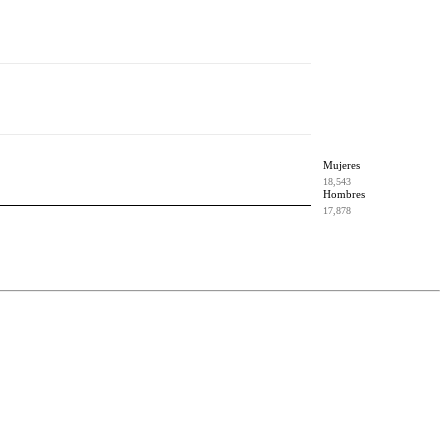
Mujeres
18,543
Hombres
17,878