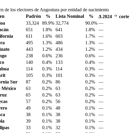
en de los electores de Angostura por entidad de nacimiento
en
Padrón
%
Lista Nominal
%
Δ
2024
corte
loa
33,324
89.9%
32,774
90.0%
—
acán
651
1.8%
641
1.8%
—
ifornia
611
1.6%
603
1.7%
—
ora
495
1.3%
486
1.3%
—
juato
443
1.2%
434
1.2%
—
ngo
238
0.6%
236
0.6%
—
sco
140
0.4%
133
0.4%
—
ahua
114
0.3%
114
0.3%
—
rit
105
0.3%
101
0.3%
—
ornia Sur
87
0.2%
86
0.2%
—
 México
63
0.2%
63
0.2%
—
ruz
65
0.2%
63
0.2%
—
ecas
57
0.2%
56
0.2%
—
ero
49
0.1%
48
0.1%
—
aca
38
0.1%
38
0.1%
—
la
39
0.1%
38
0.1%
—
ipas
33
0.1%
32
0.1%
—