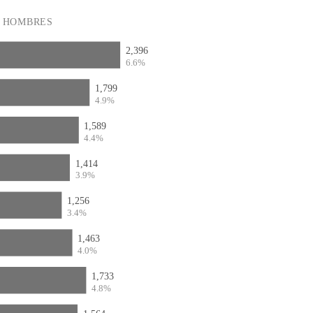
HOMBRES
2,396
6.6%
1,799
4.9%
1,589
4.4%
1,414
3.9%
1,256
3.4%
1,463
4.0%
1,733
4.8%