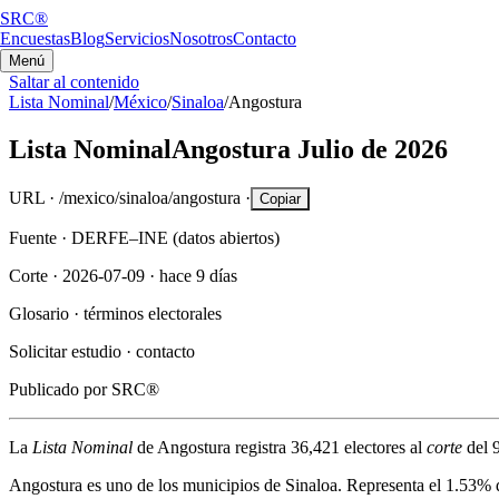
SRC®
Encuestas
Blog
Servicios
Nosotros
Contacto
Menú
Saltar al contenido
Lista Nominal
/
México
/
Sinaloa
/
Angostura
Lista Nominal
Angostura
Julio de 2026
URL ·
/mexico/sinaloa/angostura
·
Copiar
Fuente ·
DERFE–INE (datos abiertos)
Corte ·
2026-07-09
·
hace 9 días
Glosario ·
términos electorales
Solicitar estudio ·
contacto
Publicado por
SRC®
La
Lista Nominal
de
Angostura
registra
36,421
electores al
corte
del
Angostura
es uno de los municipios de
Sinaloa
. Representa el
1.53%
d