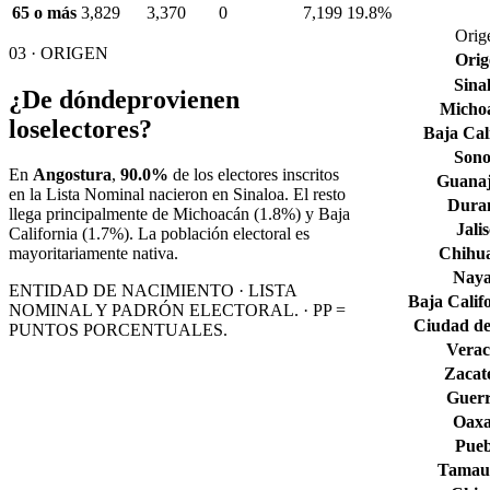
65 o más
3,829
3,370
0
7,199
19.8%
Orig
03 · ORIGEN
Orig
Sina
¿De dónde
provienen
Micho
los
electores?
Baja Cal
Son
En
Angostura
,
90.0%
de los electores inscritos
Guana
en la Lista Nominal nacieron en
Sinaloa
. El resto
Dura
llega principalmente de
Michoacán
(1.8%)
y Baja
Jali
California
(1.7%)
. La población electoral es
Chihu
mayoritariamente nativa.
Naya
ENTIDAD DE NACIMIENTO · LISTA
Baja Calif
NOMINAL Y PADRÓN ELECTORAL. · PP =
Ciudad de
PUNTOS PORCENTUALES.
Verac
Zacat
Guerr
Oax
Pueb
Tamaul