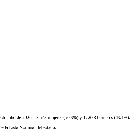
9 de julio de 2026
:
18,543
mujeres (
50.9%
) y
17,878
hombres (
49.1%
).
e la Lista Nominal del estado.