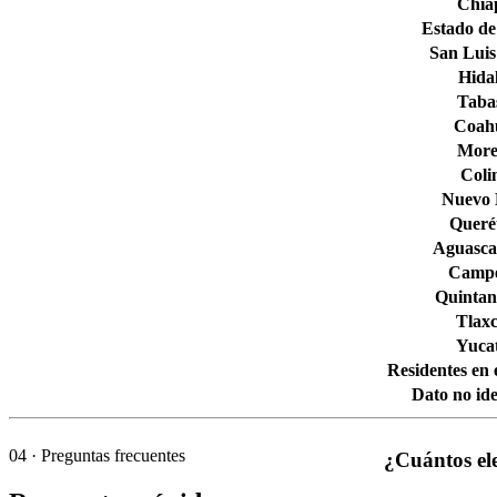
Chia
Estado de
San Luis
Hida
Taba
Coahu
More
Col
Nuevo
Queré
Aguascal
Camp
Quintan
Tlaxc
Yuca
Residentes en 
Dato no ide
04
· Preguntas frecuentes
¿Cuántos el