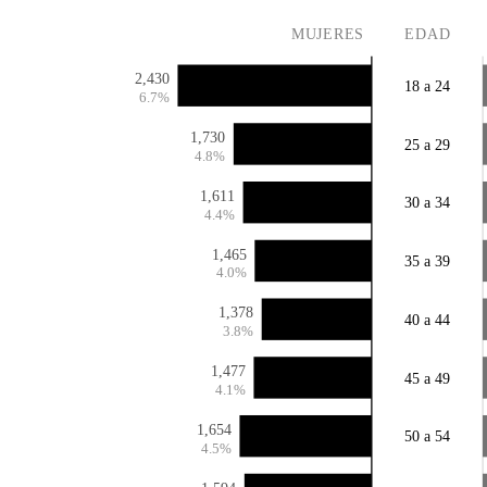
MUJERES
EDAD
2,430
18 a 24
6.7%
1,730
25 a 29
4.8%
1,611
30 a 34
4.4%
1,465
35 a 39
4.0%
1,378
40 a 44
3.8%
1,477
45 a 49
4.1%
1,654
50 a 54
4.5%