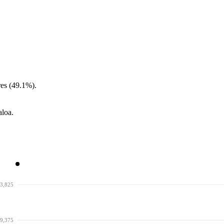
es (49.1%).
aloa.
3,825
9,375