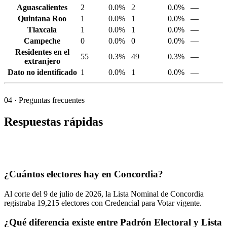
Aguascalientes
2
0.0%
2
0.0%
—
Quintana Roo
1
0.0%
1
0.0%
—
Tlaxcala
1
0.0%
1
0.0%
—
Campeche
0
0.0%
0
0.0%
—
Residentes en el
55
0.3%
49
0.3%
—
extranjero
Dato no identificado
1
0.0%
1
0.0%
—
04
· Preguntas frecuentes
Respuestas rápidas
¿Cuántos electores hay en Concordia?
Al corte del
9
de julio de
2026,
la Lista Nominal de Concordia
registraba
19,215
electores con Credencial para Votar vigente.
¿Qué diferencia existe entre Padrón Electoral y Lista