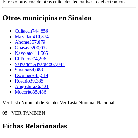
El resto proviene de otras entidades federativas o del extranjero.
Otros municipios en Sinaloa
Culiacan
744,856
Mazatlan
410,874
Ahome
357,879
Guasave
200,652
Navolato
111,565
El Fuerte
74,206
Salvador Alvarado
67,044
Sinaloa
64,088
Escuinapa
43,514
Rosario
39,385
Angostura
36,421
Mocorito
35,486
Ver Lista Nominal de Sinaloa
Ver Lista Nominal Nacional
05
·
VER TAMBIÉN
Fichas Relacionadas