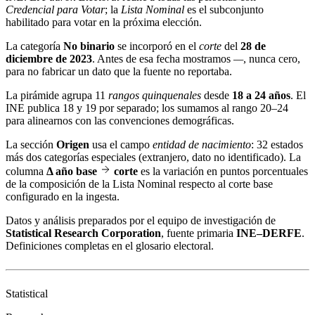
Credencial para Votar
; la
Lista Nominal
es el subconjunto
habilitado para votar en la próxima elección.
La categoría
No binario
se incorporó en el
corte
del
28 de
diciembre de 2023
. Antes de esa fecha mostramos
—
, nunca cero,
para no fabricar un dato que la fuente no reportaba.
La pirámide agrupa 11
rangos quinquenales
desde
18 a 24 años
. El
INE publica 18 y 19 por separado; los sumamos al rango 20–24
para alinearnos con las convenciones demográficas.
La sección
Origen
usa el campo
entidad de nacimiento
: 32 estados
más dos categorías especiales (extranjero, dato no identificado). La
columna
Δ año base
corte
es la variación en puntos porcentuales
de la composición de la Lista Nominal respecto al corte base
configurado en la ingesta.
Datos y análisis preparados por el equipo de investigación de
Statistical Research Corporation
, fuente primaria
INE–DERFE
.
Definiciones completas en el
glosario electoral
.
Statistical