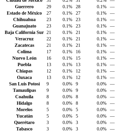
Ciudad de México
31
0.2%
31
0.2%
—
Guerrero
29
0.1%
28
0.1%
—
Estado de México
27
0.1%
27
0.1%
—
Chihuahua
23
0.1%
23
0.1%
—
Guanajuato
23
0.1%
23
0.1%
—
Baja California Sur
21
0.1%
21
0.1%
—
Veracruz
22
0.1%
21
0.1%
—
Zacatecas
21
0.1%
21
0.1%
—
Colima
17
0.1%
16
0.1%
—
Nuevo León
16
0.1%
15
0.1%
—
Puebla
13
0.1%
13
0.1%
—
Chiapas
12
0.1%
12
0.1%
—
Oaxaca
13
0.1%
12
0.1%
—
San Luis Potosí
9
0.0%
9
0.0%
—
Tamaulipas
9
0.0%
9
0.0%
—
Coahuila
8
0.0%
8
0.0%
—
Hidalgo
8
0.0%
8
0.0%
—
Morelos
5
0.0%
5
0.0%
—
Yucatán
5
0.0%
5
0.0%
—
Querétaro
3
0.0%
3
0.0%
—
Tabasco
3
0.0%
3
0.0%
—