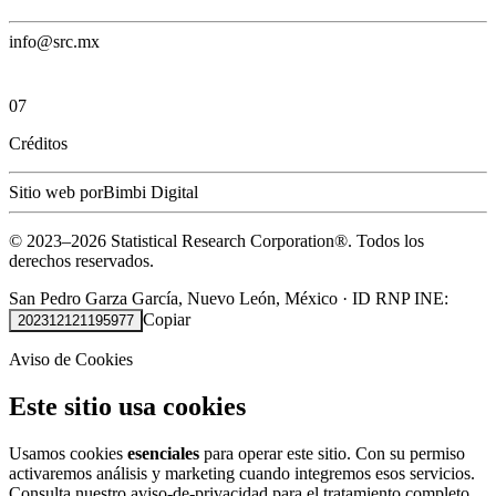
info@src.mx
07
Créditos
Sitio web por
Bimbi Digital
© 2023–
2026
Statistical Research Corporation®.
Todos los
derechos reservados.
San Pedro Garza García, Nuevo León, México
·
ID RNP INE:
Copiar
202312121195977
Aviso de Cookies
Este sitio usa cookies
Usamos cookies
esenciales
para operar este sitio. Con su permiso
activaremos análisis y marketing cuando integremos esos servicios.
Consulta nuestro
aviso-de-privacidad
para el tratamiento completo