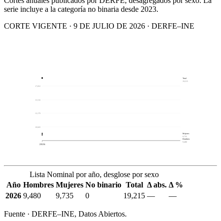
Cortes anuales publicados por DERFE, desagregados por sexo. La
serie incluye a la categoría no binaria desde 2023.
CORTE VIGENTE · 9 DE JULIO DE 2026 · DERFE–INE
Total
19,215
17,852
15,516
13,179
10,843
Mujeres
9,735
Hombres
9,480
2026
Lista Nominal por año, desglose por sexo
Año
Hombres
Mujeres
No binario
Total
Δ abs.
Δ %
2026
9,480
9,735
0
19,215
—
—
Fuente · DERFE–INE, Datos Abiertos.