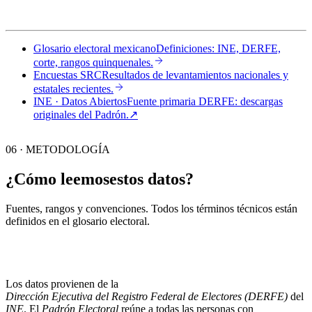
Glosario electoral mexicano
Definiciones: INE, DERFE,
corte, rangos quinquenales.
Encuestas SRC
Resultados de levantamientos nacionales y
estatales recientes.
INE · Datos Abiertos
Fuente primaria DERFE: descargas
originales del Padrón.
↗︎
06 · METODOLOGÍA
¿Cómo leemos
estos datos?
Fuentes, rangos y convenciones. Todos los términos técnicos están
definidos en el
glosario electoral
.
Los datos provienen de la
Dirección Ejecutiva del Registro Federal de Electores (DERFE)
del
INE
. El
Padrón Electoral
reúne a todas las personas con