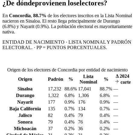
¿De dónde
provienen los
electores?
En
Concordia
,
88.7%
de los electores inscritos en la Lista Nominal
nacieron en
Sinaloa
. El resto llega principalmente de
Durango
(6.8%)
y Nayarit
(0.9%)
. La población electoral es mayoritariamente
nativa.
ENTIDAD DE NACIMIENTO · LISTA NOMINAL Y PADRÓN
ELECTORAL. · PP = PUNTOS PORCENTUALES.
Origen de los electores de Concordia por entidad de nacimiento
Δ
2024
Lista
Origen
Padrón
%
%
Nominal
corte
Sinaloa
17,232
88.6%
17,041
88.7%
—
Durango
1,322
6.8%
1,306
6.8%
—
Nayarit
177
0.9%
176
0.9%
—
Baja California
135
0.7%
134
0.7%
—
Jalisco
82
0.4%
79
0.4%
—
Sonora
79
0.4%
76
0.4%
—
Michoacán
37
0.2%
36
0.2%
—