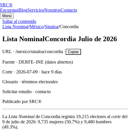
SRC®
Encuestas
Blog
Servicios
Nosotros
Contacto
Menú
Saltar al contenido
Lista Nominal
/
México
/
Sinaloa
/
Concordia
Lista Nominal
Concordia
Julio de 2026
URL ·
/mexico/sinaloa/concordia
·
Copiar
Fuente ·
DERFE–INE (datos abiertos)
Corte ·
2026-07-09
·
hace 9 días
Glosario ·
términos electorales
Solicitar estudio ·
contacto
Publicado por
SRC®
La
Lista Nominal
de
Concordia
registra
19,215
electores al
corte
del
9 de julio de 2026
:
9,735
mujeres (
50.7%
) y
9,480
hombres
(
49.3%
).