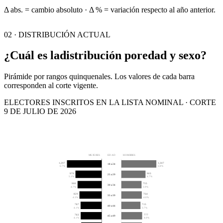
Δ abs. = cambio absoluto · Δ % = variación respecto al año anterior.
02 · DISTRIBUCIÓN ACTUAL
¿Cuál es la
distribución por
edad y sexo?
Pirámide por rangos quinquenales. Los valores de cada barra
corresponden al corte vigente.
ELECTORES INSCRITOS EN LA LISTA NOMINAL · CORTE
9 DE JULIO DE 2026
MUJERES
EDAD
HOMBRES
1,297
1,307
18 a 24
6.7%
6.8%
979
903
25 a 29
5.1%
4.7%
900
755
30 a 34
4.7%
3.9%
829
764
35 a 39
4.3%
4.0%
787
715
40 a 44
4.1%
3.7%
783
777
45 a 49
4.1%
4.0%