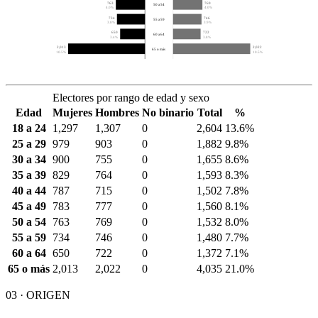
763
769
50 a 54
4.0%
4.0%
734
746
55 a 59
3.8%
3.9%
650
722
60 a 64
3.4%
3.8%
2,013
2,022
65 o más
10.5%
10.5%
Electores por rango de edad y sexo
Edad
Mujeres
Hombres
No binario
Total
%
18 a 24
1,297
1,307
0
2,604
13.6%
25 a 29
979
903
0
1,882
9.8%
30 a 34
900
755
0
1,655
8.6%
35 a 39
829
764
0
1,593
8.3%
40 a 44
787
715
0
1,502
7.8%
45 a 49
783
777
0
1,560
8.1%
50 a 54
763
769
0
1,532
8.0%
55 a 59
734
746
0
1,480
7.7%
60 a 64
650
722
0
1,372
7.1%
65 o más
2,013
2,022
0
4,035
21.0%
03 · ORIGEN